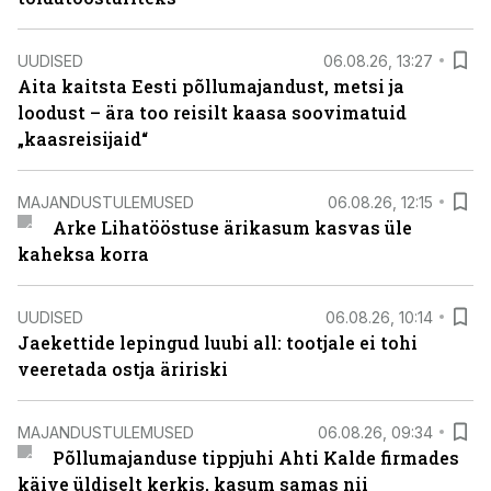
UUDISED
06.08.26, 13:27
Aita kaitsta Eesti põllumajandust, metsi ja
loodust – ära too reisilt kaasa soovimatuid
„kaasreisijaid“
MAJANDUSTULEMUSED
06.08.26, 12:15
Arke Lihatööstuse ärikasum kasvas üle
kaheksa korra
UUDISED
06.08.26, 10:14
Jaekettide lepingud luubi all: tootjale ei tohi
veeretada ostja äririski
MAJANDUSTULEMUSED
06.08.26, 09:34
Põllumajanduse tippjuhi Ahti Kalde firmades
käive üldiselt kerkis, kasum samas nii