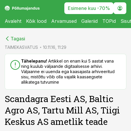
Esimene kuu -70%
Avaleht
Kõik lood
Arvamused
Galeriid
TOPid
Sisu
cebook
cebook
Tagasi
Twitter)
Twitter)
TAIMEKASVATUS
10.11.16, 11:29
kedIn
kedIn
Tähelepanu!
Artikkel on enam kui 5 aastat vana
ning kuulub väljaande digitaalsesse arhiivi.
ail
ail
Väljaanne ei uuenda ega kaasajasta arhiveeritud
sisu, mistõttu võib olla vajalik kaasaegsete
k
k
allikatega tutvumine
Scandagra Eesti AS, Baltic
Agro AS, Tartu Mill AS, Tiigi
Keskus AS ametlik teade