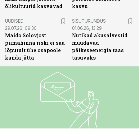
õlikultuurid kasvavad
kasvu
ST
UUDISED
SISUTURUNDUS
29.07.26, 09:30
01.06.26, 13:29
Maido Solovjov:
Nutikad akusalvestid
piimahinna riski ei saa
muudavad
lõputult ühe osapoole
päikeseenergia taas
kanda jätta
tasuvaks