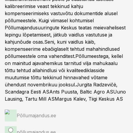
kalibreerimise veast tekkinud kahju
kompenseerimiseks vastuvõtu dokumentide alusel
põllumeestele. Kuigi viimasel kohtumisel
Põllumajandusuuringute Keskus teatas meievahelisest
lepingu lõpetamisest, jätkub vaidlus vastutuse ja
kahjunõude osas.Seni, kuni vaidlus käib,
kompenseerime ebaõiglaselt tehtud mahahindlused
põllumeestele oma vahenditest.Põllumeestega, kellel
on mainitud ajavahemikus tarnitud vilja mahukaalu
tõttu tehtud allahindlusi või kvaliteediklasside
muutumise tõttu tekkinud hinnavahed võtame
ühendust novembrikuu jooksul.Jurgita Radzevičė,
Scandagra Eesti ASAnts Puusta, Baltic Agro ASUuno
Lausing, Tartu Mill ASMargus Kalev, Tiigi Keskus AS
Põllumajandus.ee
põllumajandus.ee