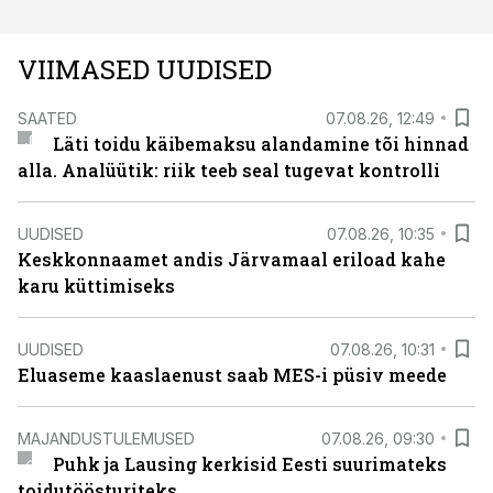
VIIMASED UUDISED
SAATED
07.08.26, 12:49
Läti toidu käibemaksu alandamine tõi hinnad
alla. Analüütik: riik teeb seal tugevat kontrolli
UUDISED
07.08.26, 10:35
Keskkonnaamet andis Järvamaal eriload kahe
karu küttimiseks
UUDISED
07.08.26, 10:31
Eluaseme kaaslaenust saab MES-i püsiv meede
MAJANDUSTULEMUSED
07.08.26, 09:30
Puhk ja Lausing kerkisid Eesti suurimateks
toidutöösturiteks