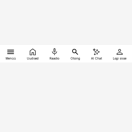
Menüü
Uudised
Raadio
Otsing
AI Chat
Logi sisse
Vana-Lõuna 39/1, 19094 Tallinn
(+372) 667 0111
pollumajandus@pollumajandus.ee
Telli
Reklaam
Firmast