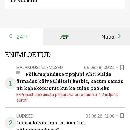
üle vaadata
24H
72H
Nädal
ENIMLOETUD
MAJANDUSTULEMUSED
06.08.26, 09:34
Põllumajanduse tippjuhi Ahti Kalde
firmades käive üldiselt kerkis, kasum samas
1
nii kahekordistus kui ka sulas pooleks
E-Piimast laekumata piimaraha on enam kui 1,2 miljonit
eurot
UUDISED
03.08.26, 12:00
2
Lugeja küsib: mis toimub Läti
põllumajanduses?