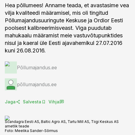
Hea põllumees! Anname teada, et avastasime vea
vilja kvaliteedi määramisel, mis oli tingitud
Põllumajandusuuringute Keskuse ja Ordior Eesti
poolsest kalibreerimisveast. Viga puudutab
mahukaalu määramist meie vastuvõtupunktides
nisul ja kaeral üle Eesti ajavahemikul 27.07.2016
Põllumajandus.ee
põllumajandus.ee
Jaga
Salvesta
Vihja
Scandagra Eesti AS, Baltic Agro AS, Tartu Mill AS, Tiigi Keskus AS
ametlik teade
Foto:
Meelika Sander-Sõrmus