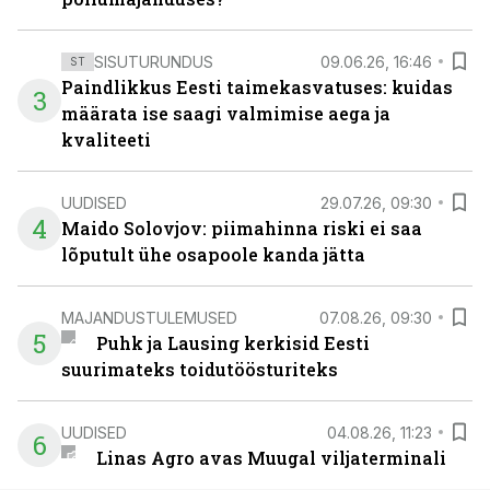
SISUTURUNDUS
09.06.26, 16:46
ST
Paindlikkus Eesti taimekasvatuses: kuidas
3
määrata ise saagi valmimise aega ja
kvaliteeti
UUDISED
29.07.26, 09:30
4
Maido Solovjov: piimahinna riski ei saa
lõputult ühe osapoole kanda jätta
MAJANDUSTULEMUSED
07.08.26, 09:30
5
Puhk ja Lausing kerkisid Eesti
suurimateks toidutöösturiteks
UUDISED
04.08.26, 11:23
6
Linas Agro avas Muugal viljaterminali