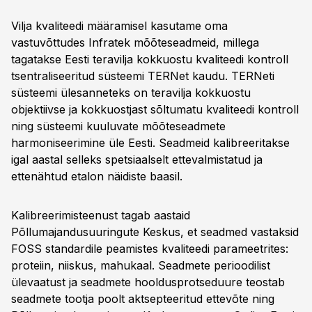
Vilja kvaliteedi määramisel kasutame oma
vastuvõttudes Infratek mõõteseadmeid, millega
tagatakse Eesti teravilja kokkuostu kvaliteedi kontroll
tsentraliseeritud süsteemi TERNet kaudu. TERNeti
süsteemi ülesanneteks on teravilja kokkuostu
objektiivse ja kokkuostjast sõltumatu kvaliteedi kontroll
ning süsteemi kuuluvate mõõteseadmete
harmoniseerimine üle Eesti. Seadmeid kalibreeritakse
igal aastal selleks spetsiaalselt ettevalmistatud ja
ettenähtud etalon näidiste baasil.
Kalibreerimisteenust tagab aastaid
Põllumajandusuuringute Keskus, et seadmed vastaksid
FOSS standardile peamistes kvaliteedi parameetrites:
proteiin, niiskus, mahukaal. Seadmete perioodilist
ülevaatust ja seadmete hooldusprotseduure teostab
seadmete tootja poolt aktsepteeritud ettevõte ning