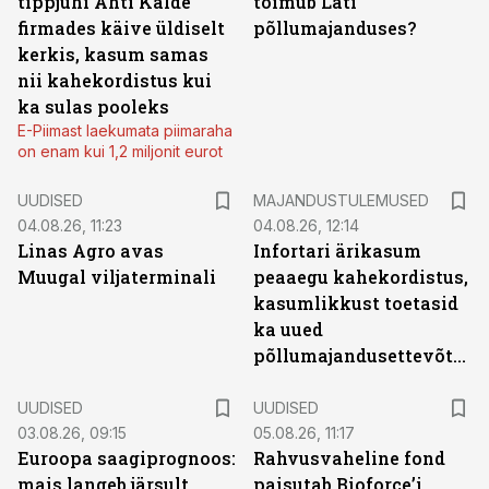
tippjuhi Ahti Kalde
toimub Läti
firmades käive üldiselt
põllumajanduses?
kerkis, kasum samas
nii kahekordistus kui
ka sulas pooleks
E-Piimast laekumata piimaraha
on enam kui 1,2 miljonit eurot
UUDISED
MAJANDUSTULEMUSED
04.08.26, 11:23
04.08.26, 12:14
Linas Agro avas
Infortari ärikasum
Muugal viljaterminali
peaaegu kahekordistus,
kasumlikkust toetasid
ka uued
põllumajandusettevõtted
UUDISED
UUDISED
03.08.26, 09:15
05.08.26, 11:17
Euroopa saagiprognoos:
Rahvusvaheline fond
mais langeb järsult,
paisutab Bioforce’i