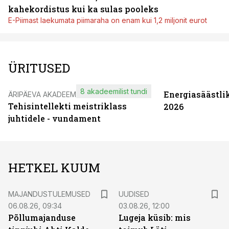
kahekordistus kui ka sulas pooleks
E-Piimast laekumata piimaraha on enam kui 1,2 miljonit eurot
ÜRITUSED
8 akadeemilist tundi
Energiasäästli
ÄRIPÄEVA AKADEEMIA
Tehisintellekti meistriklass
2026
juhtidele - vundament
HETKEL KUUM
MAJANDUSTULEMUSED
UUDISED
06.08.26, 09:34
03.08.26, 12:00
Põllumajanduse
Lugeja küsib: mis