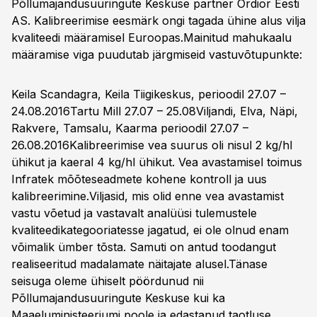
Põllumajandusuuringute Keskuse partner Ordior Eesti
AS. Kalibreerimise eesmärk ongi tagada ühine alus vilja
kvaliteedi määramisel Euroopas.
Mainitud mahukaalu
määramise viga puudutab järgmiseid vastuvõtupunkte:
Keila Scandagra, Keila Tiigikeskus, perioodil 27.07 –
24.08.2016Tartu Mill 27.07 – 25.08Viljandi, Elva, Näpi,
Rakvere, Tamsalu, Kaarma perioodil 27.07 –
26.08.2016Kalibreerimise vea suurus oli nisul 2 kg/hl
ühikut ja kaeral 4 kg/hl ühikut. Vea avastamisel toimus
Infratek mõõteseadmete kohene kontroll ja uus
kalibreerimine.Viljasid, mis olid enne vea avastamist
vastu võetud ja vastavalt analüüsi tulemustele
kvaliteedikategooriatesse jagatud, ei ole olnud enam
võimalik ümber tõsta. Samuti on antud toodangut
realiseeritud madalamate näitajate alusel.Tänase
seisuga oleme ühiselt pöördunud nii
Põllumajandusuuringute Keskuse kui ka
Maaeluministeeriumi poole ja edastanud taotluse