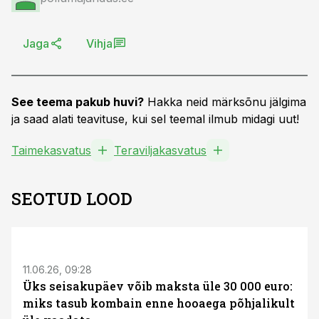
Jaga
Vihja
See teema pakub huvi?
Hakka neid märksõnu jälgima
ja saad alati teavituse, kui sel teemal ilmub midagi uut!
Taimekasvatus
Teraviljakasvatus
SEOTUD LOOD
ST
11.06.26, 09:28
Üks seisakupäev võib maksta üle 30 000 euro:
miks tasub kombain enne hooaega põhjalikult