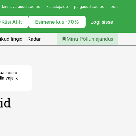
Iseteenindus
kinnisvarauudised.ee
kalastaja.ee
palgauudised.ee
personaliuudi
Telli Põllumajandus
Küsi AI-lt
Esimene kuu -70%
Logi sisse
ikud lingid
Radar
Minu Põllumajandus
taalsesse
la vajalik
id