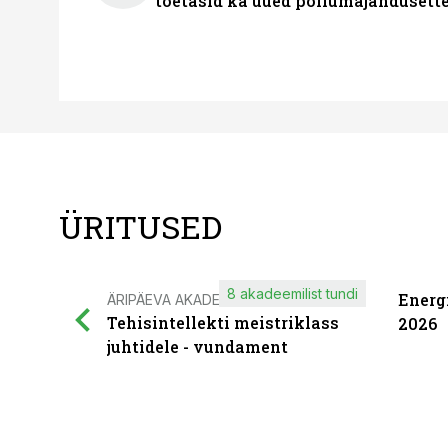
toetasid ka uued põllumajandusett
ÜRITUSED
8 akadeemilist tundi
Energ
ÄRIPÄEVA AKADEEMIA
Tehisintellekti meistriklass
2026
juhtidele - vundament