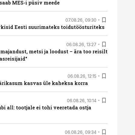
saab MES-i püsiv meede
07.08.26, 09:30
rkisid Eesti suurimateks toidutöösturiteks
06.08.26, 13:27
majandust, metsi ja loodust – ära too reisilt
sreisijaid“
06.08.26, 12:15
ärikasum kasvas üle kaheksa korra
06.08.26, 10:14
i all: tootjale ei tohi veeretada ostja
06.08.26, 09:34