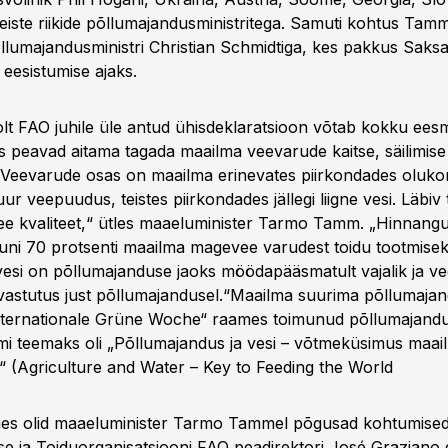
teiste riikide põllumajandusministritega. Samuti kohtus T
põllumajandusministri Christian Schmidtiga, kes pakkus Saks
 eesistumise ajaks.
olt FAO juhile üle antud ühisdeklaratsioon võtab kokku eesm
s peavad aitama tagada maailma veevarude kaitse, säilimise 
Veevarude osas on maailma erinevates piirkondades oluko
ur veepuudus, teistes piirkondades jällegi liigne vesi. Läbi
ee kvaliteet,“ ütles maaeluminister Tarmo Tamm. „Hinnangul
uni 70 protsenti maailma magevee varudest toidu tootmisek
vesi on põllumajanduse jaoks möödapääsmatult vajalik ja ve
a vastutus just põllumajandusel.“Maailma suurima põllumajan
nternationale Grüne Woche“ raames toimunud põllumajandus
i teemaks oli „Põllumajandus ja vesi – võtmeküsimus maai
“ (
Agriculture and Water – Key to Feeding the World
es olid maaeluminister Tarmo Tammel põgusad kohtumis
e ja Toiduorganisatsiooni FAO peadirektori José Graziano