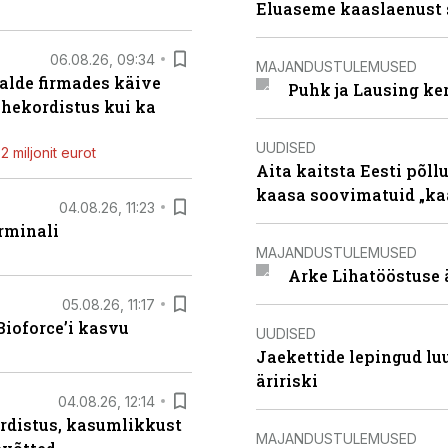
Eluaseme kaaslaenust 
06.08.26, 09:34
MAJANDUSTULEMUSED
alde firmades käive
Puhk ja Lausing ke
ahekordistus kui ka
UUDISED
 miljonit eurot
Aita kaitsta Eesti põllu
kaasa soovimatuid „kaa
04.08.26, 11:23
rminali
MAJANDUSTULEMUSED
Arke Lihatööstuse 
05.08.26, 11:17
ioforce’i kasvu
UUDISED
Jaekettide lepingud luub
äririski
04.08.26, 12:14
rdistus, kasumlikkust
MAJANDUSTULEMUSED