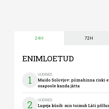
24H
72H
ENIMLOETUD
UUDISED
1
Maido Solovjov: piimahinna riski ei
osapoole kanda jätta
UUDISED
2
Lugeja küsib: mis toimub Läti põll