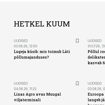
HETKEL KUUM
UUDISED
UUDISED
03.08.26, 12:00
31.07.26, 13
Lugeja küsib: mis toimub Läti
Põllul r
põllumajanduses?
delikates
kasvab 6
UUDISED
UUDISED
04.08.26, 11:23
03.08.26, 0
Linas Agro avas Muugal
Euroopa 
viljaterminali
langeb jä