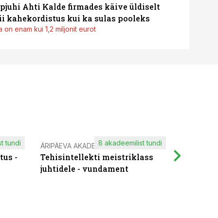
pjuhi Ahti Kalde firmades käive üldiselt
i kahekordistus kui ka sulas pooleks
 on enam kui 1,2 miljonit eurot
t tundi
8 akadeemilist tundi
ÄRIPÄEVA AKADEEMIA
IT KOOLIT
tus -
Tehisintellekti meistriklass
Muutuste
juhtidele - vundament
praktilis