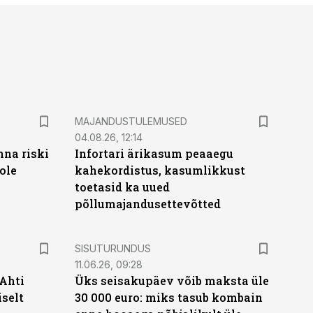
MAJANDUSTULEMUSED
04.08.26, 12:14
nna riski
Infortari ärikasum peaaegu
ole
kahekordistus, kasumlikkust
toetasid ka uued
põllumajandusettevõtted
ST
SISUTURUNDUS
11.06.26, 09:28
 Ahti
Üks seisakupäev võib maksta üle
iselt
30 000 euro: miks tasub kombain