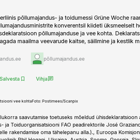
rliinis põllumajandus- ja toidumessi Grüne Woche ra
lumajandusministrite konverentsil kiideti üksmeelselt 
hisdeklaratsioon põllumajanduse ja vee kohta. Deklarat
agada maailma veevarude kaitse, säilimine ja kestlik 
jandus.ee
põllumajandus.ee
Salvesta
Vihja
atsiooni vee kohta
Foto:
Postimees/Scanpix
ukorra saavutamise toetuseks mõeldud ühisdeklaratsioon 
- ja Toiduorganisatsiooni FAO peadirektorile José Grazia
lle rakendamise oma tähelepanu alla.)., Euroopa Komisjon
volinik Phil Hogani, Ukraina, Austria, Soome, Georgia, Slo