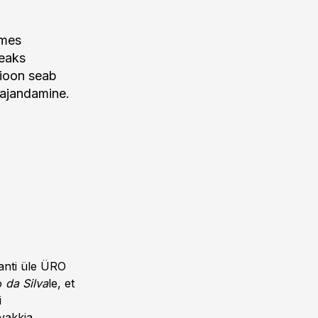
ames
heaks
sioon seab
majandamine.
anti üle ÜRO
no
da Silva
le, et
i
vakkia,