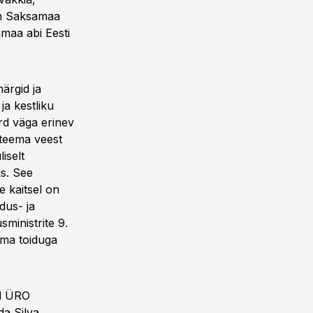
amm Saksamaa
amaa abi Eesti
ärgid ja
ja kestliku
rd väga erinev
v teema veest
iselt
s. See
e kaitsel on
dus- ja
ministrite 9.
lma toiduga
ed ÜRO
da Silva