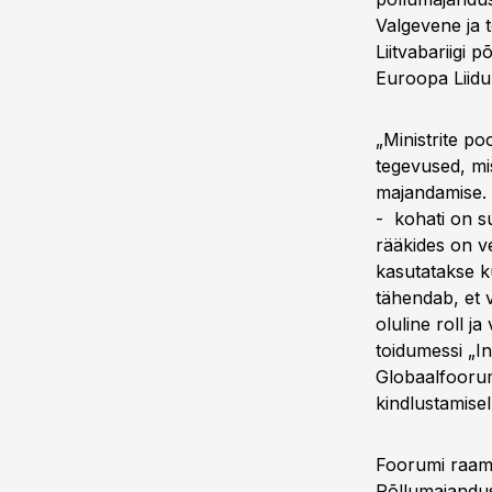
Valgevene ja 
Liitvabariigi 
Euroopa Liidu
„Ministrite po
tegevused, mi
majandamise. 
- kohati on su
rääkides on v
kasutatakse k
tähendab, et 
oluline roll j
toidumessi „I
Globaalfoorum
kindlustamisel
Foorumi raam
Põllumajandus