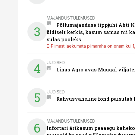
MAJANDUSTULEMUSED
Põllumajanduse tippjuhi Ahti K
3
üldiselt kerkis, kasum samas nii k
sulas pooleks
E-Piimast laekumata piimaraha on enam kui 1,2
UUDISED
4
Linas Agro avas Muugal viljate
UUDISED
5
Rahvusvaheline fond paisutab B
MAJANDUSTULEMUSED
6
Infortari ärikasum peaaegu kaheko