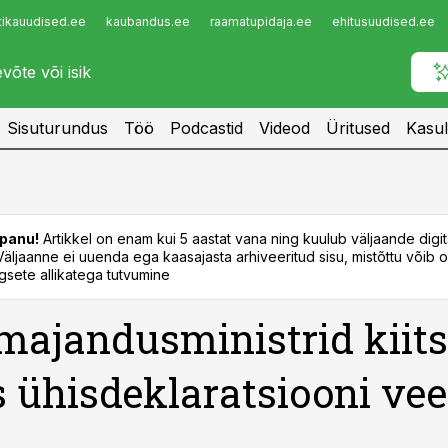
tikauudised.ee
kaubandus.ee
raamatupidaja.ee
ehitusuudised.ee
Infopank
Radar
Sisuturundus
Töö
Podcastid
Videod
Üritused
Kasul
panu!
Artikkel on enam kui 5 aastat vana ning kuulub väljaande digi
. Väljaanne ei uuenda ega kaasajasta arhiveeritud sisu, mistõttu võib ol
sete allikatega tutvumine
majandusministrid kiits
 ühisdeklaratsiooni vee
a