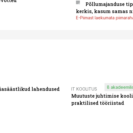
evõtted
Põllumajanduse tip
kerkis, kasum samas ni
E-Piimast laekumata piimaraha
8 akadeemilis
iasäästlikud lahendused
IT KOOLITUS
Muutuste juhtimise kooli
praktilised tööriistad