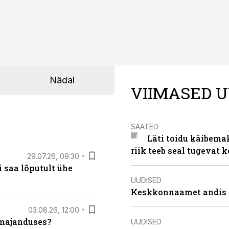
Nädal
VIIMASED U
SAATED
Läti toidu käibema
riik teeb seal tugevat k
29.07.26, 09:30
 saa lõputult ühe
UUDISED
Keskkonnaamet andis J
03.08.26, 12:00
umajanduses?
UUDISED