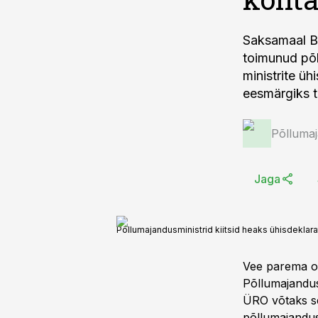
Saksamaal Be
toimunud põl
ministrite ü
eesmärgiks t
Põlluma
Jaga
Põllumajandusministrid kiitsid heaks ühisdeklar
Vee parema ol
Põllumajandus
ÜRO võtaks se
põllumajandus