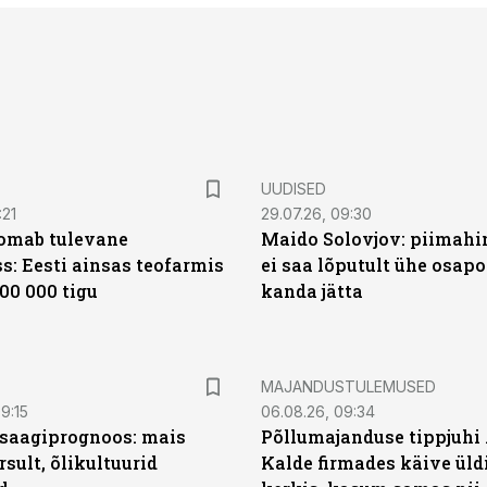
UUDISED
:21
29.07.26, 09:30
oomab tulevane
Maido Solovjov: piimahi
s: Eesti ainsas teofarmis
ei saa lõputult ühe osapo
00 000 tigu
kanda jätta
MAJANDUSTULEMUSED
9:15
06.08.26, 09:34
saagiprognoos: mais
Põllumajanduse tippjuhi
rsult, õlikultuurid
Kalde firmades käive üld