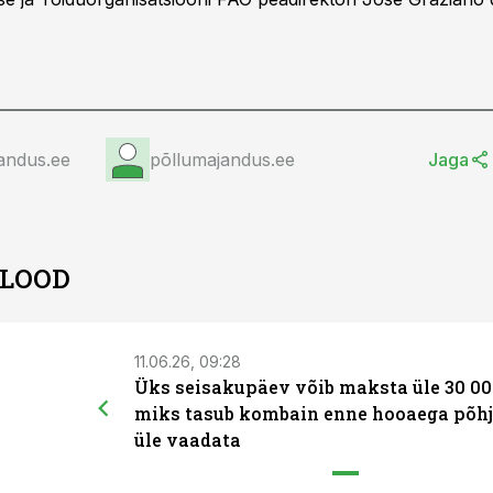
andus.ee
põllumajandus.ee
Jaga
 LOOD
11.06.26, 09:28
Üks seisakupäev võib maksta üle 30 00
miks tasub kombain enne hooaega põhj
üle vaadata