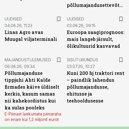
põllumajandusettevõtted
UUDISED
UUDISED
04.08.26, 11:23
03.08.26, 09:15
Linas Agro avas
Euroopa saagiprognoos:
Muugal viljaterminali
mais langeb järsult,
õlikultuurid kasvavad
ST
MAJANDUSTULEMUSED
SISUTURUNDUS
06.08.26, 09:34
03.07.26, 10:27
Põllumajanduse
Kuni 200 hj traktori rent
tippjuhi Ahti Kalde
– paindlik lahendus
firmades käive üldiselt
põllumajandusse,
kerkis, kasum samas
ehitusse ja
nii kahekordistus kui
teehooldusesse
ka sulas pooleks
E-Piimast laekumata piimaraha
on enam kui 1,2 miljonit eurot