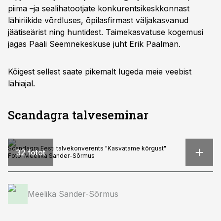
piima –ja sealihatootjate konkurentsikeskkonnast
lähiriikide võrdluses, õpilasfirmast väljakasvanud
jäätiseärist ning huntidest. Taimekasvatuse kogemusi
jagas Paali Seemnekeskuse juht Erik Paalman.
Kõigest sellest saate pikemalt lugeda meie veebist
lähiajal.
Scandagra talveseminar
Scandagra Eesti talvekonverents "Kasvatame kõrgust"
32 fotot
Foto:
Meelika Sander-Sõrmus
Meelika Sander-Sõrmus