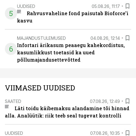
UUDISED
05.08.26, 11:17
5
Rahvusvaheline fond paisutab Bioforce’i
kasvu
MAJANDUSTULEMUSED
04.08.26, 12:14
Infortari ärikasum peaaegu kahekordistus,
6
kasumlikkust toetasid ka uued
põllumajandusettevõtted
VIIMASED UUDISED
SAATED
07.08.26, 12:49
Läti toidu käibemaksu alandamine tõi hinnad
alla. Analüütik: riik teeb seal tugevat kontrolli
UUDISED
07.08.26, 10:35