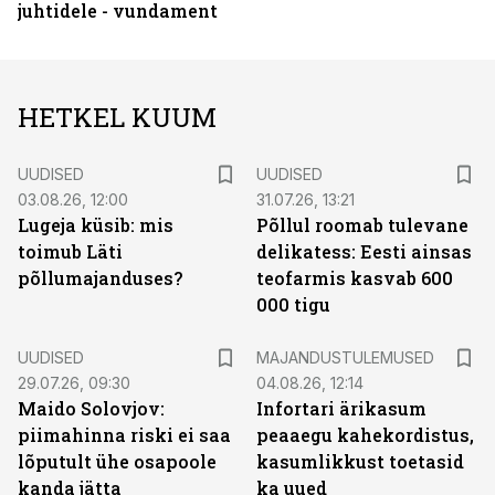
juhtidele - vundament
HETKEL KUUM
UUDISED
UUDISED
03.08.26, 12:00
31.07.26, 13:21
Lugeja küsib: mis
Põllul roomab tulevane
toimub Läti
delikatess: Eesti ainsas
põllumajanduses?
teofarmis kasvab 600
000 tigu
UUDISED
MAJANDUSTULEMUSED
29.07.26, 09:30
04.08.26, 12:14
Maido Solovjov:
Infortari ärikasum
piimahinna riski ei saa
peaaegu kahekordistus,
lõputult ühe osapoole
kasumlikkust toetasid
kanda jätta
ka uued