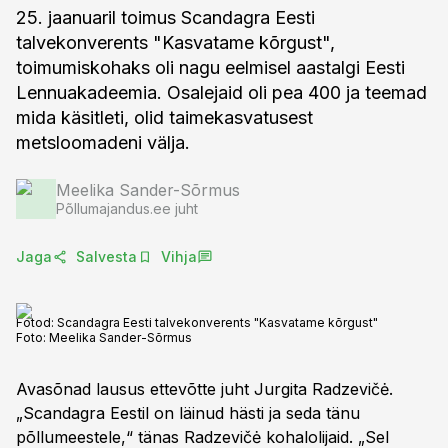
25. jaanuaril toimus Scandagra Eesti
talvekonverents "Kasvatame kõrgust",
toimumiskohaks oli nagu eelmisel aastalgi Eesti
Lennuakadeemia. Osalejaid oli pea 400 ja teemad
mida käsitleti, olid taimekasvatusest
metsloomadeni välja.
Meelika Sander-Sõrmus
Põllumajandus.ee juht
Jaga
Salvesta
Vihja
Fotod: Scandagra Eesti talvekonverents "Kasvatame kõrgust"
Foto:
Meelika Sander-Sõrmus
Avasõnad lausus ettevõtte juht Jurgita Radzevičė.
„Scandagra Eestil on läinud hästi ja seda tänu
põllumeestele,“ tänas Radzevičė kohalolijaid. „Sel