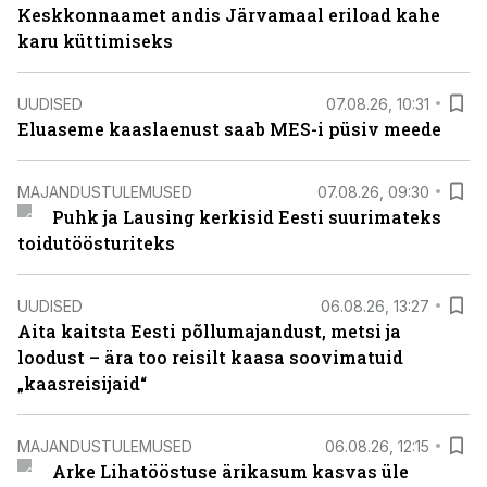
Keskkonnaamet andis Järvamaal eriload kahe
karu küttimiseks
UUDISED
07.08.26, 10:31
Eluaseme kaaslaenust saab MES-i püsiv meede
MAJANDUSTULEMUSED
07.08.26, 09:30
Puhk ja Lausing kerkisid Eesti suurimateks
toidutöösturiteks
UUDISED
06.08.26, 13:27
Aita kaitsta Eesti põllumajandust, metsi ja
loodust – ära too reisilt kaasa soovimatuid
„kaasreisijaid“
MAJANDUSTULEMUSED
06.08.26, 12:15
Arke Lihatööstuse ärikasum kasvas üle