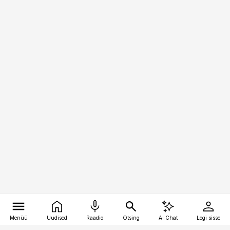
Menüü
Uudised
Raadio
Otsing
AI Chat
Logi sisse