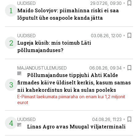
UUDISED
29.07.26, 09:30
1
Maido Solovjov: piimahinna riski ei saa
lõputult ühe osapoole kanda jätta
UUDISED
03.08.26, 12:00
2
Lugeja küsib: mis toimub Läti
põllumajanduses?
MAJANDUSTULEMUSED
06.08.26, 09:34
Põllumajanduse tippjuhi Ahti Kalde
firmades käive üldiselt kerkis, kasum samas
3
nii kahekordistus kui ka sulas pooleks
E-Piimast laekumata piimaraha on enam kui 1,2 miljonit
eurot
UUDISED
04.08.26, 11:23
4
Linas Agro avas Muugal viljaterminali