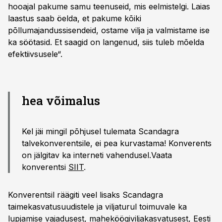
hooajal pakume samu teenuseid, mis eelmistelgi. Laias
laastus saab öelda, et pakume kõiki
põllumajandussisendeid, ostame vilja ja valmistame ise
ka söötasid. Et saagid on langenud, siis tuleb mõelda
efektiivsusele“.
hea võimalus
Kel jäi mingil põhjusel tulemata Scandagra
talvekonverentsile, ei pea kurvastama! Konverents
on jälgitav ka interneti vahendusel.Vaata
konverentsi
SIIT
.
Konverentsil räägiti veel lisaks Scandagra
taimekasvatusuudistele ja viljaturul toimuvale ka
lupjamise vajadusest, maheköögiviljakasvatusest, Eesti