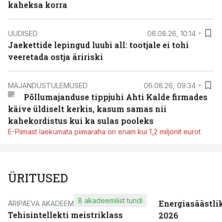
kaheksa korra
UUDISED
06.08.26, 10:14
Jaekettide lepingud luubi all: tootjale ei tohi
veeretada ostja äririski
MAJANDUSTULEMUSED
06.08.26, 09:34
Põllumajanduse tippjuhi Ahti Kalde firmades
käive üldiselt kerkis, kasum samas nii
kahekordistus kui ka sulas pooleks
E-Piimast laekumata piimaraha on enam kui 1,2 miljonit eurot
ÜRITUSED
8 akadeemilist tundi
Energiasäästli
ÄRIPÄEVA AKADEEMIA
Tehisintellekti meistriklass
2026