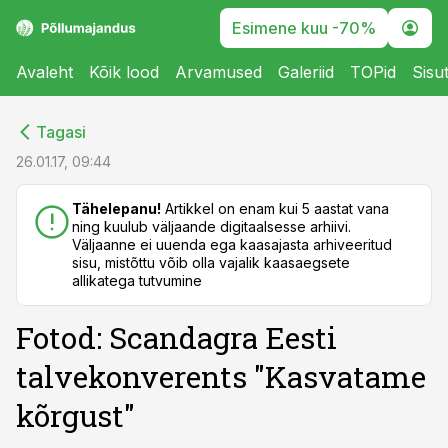
Esimene kuu -70%
Avaleht
Kõik lood
Arvamused
Galeriid
TOPid
Sisu
cebook
cebook
Tagasi
Twitter)
Twitter)
26.01.17, 09:44
kedIn
kedIn
Tähelepanu!
Artikkel on enam kui 5 aastat vana
ning kuulub väljaande digitaalsesse arhiivi.
ail
ail
Väljaanne ei uuenda ega kaasajasta arhiveeritud
sisu, mistõttu võib olla vajalik kaasaegsete
k
k
allikatega tutvumine
Fotod: Scandagra Eesti
talvekonverents "Kasvatame
kõrgust"