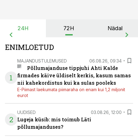
24H
72H
Nädal
ENIMLOETUD
MAJANDUSTULEMUSED
06.08.26, 09:34
Põllumajanduse tippjuhi Ahti Kalde
firmades käive üldiselt kerkis, kasum samas
1
nii kahekordistus kui ka sulas pooleks
E-Piimast laekumata piimaraha on enam kui 1,2 miljonit
eurot
UUDISED
03.08.26, 12:00
2
Lugeja küsib: mis toimub Läti
põllumajanduses?