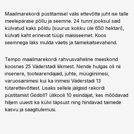
Maailmarekordi püstitamisel valis ettevõtte juht ise talle
meelepärase põllu ja seemne. 24 tunni jooksul said
külvatud kaks põldu (suurus kokku üle 650 hektari),
külvati kaht erinevat tüüpi maisiseemet. Koos
seemnega läks mulda väetis ja taimekaitsevahend.
Tempo maailmarekordi rahvusvaheline meeskond
koosnes 25 Väderstadi liikmest. Nende hulgas oli nii
insenere, tootearendajaid, juhte, müügiinimesi,
varuosainimesi kui ka inimesi Väderstadi 13
tütarettevõttest. Lisaks sellele jälgisid rekordi
püstitamist Gödöll? ülikooli 10 esindajat, kes mõõdavad
hiljem uuesti ka külvi täpsust ning hindavad taimede
kasvu ja saagitulemusi.