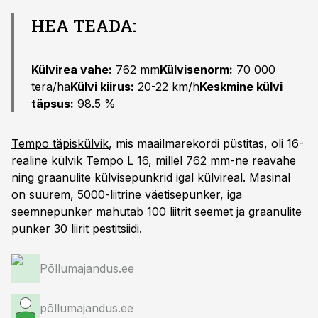
HEA TEADA:
Külvirea vahe:
762 mm
Külvisenorm:
70 000
tera/ha
Külvi kiirus:
20-22 km/h
Keskmine külvi
täpsus:
98.5 %
Tempo täpiskülvik
, mis maailmarekordi püstitas, oli 16-
realine külvik Tempo L 16, millel 762 mm-ne reavahe
ning graanulite külvisepunkrid igal külvireal. Masinal
on suurem, 5000-liitrine väetisepunker, iga
seemnepunker mahutab 100 liitrit seemet ja graanulite
punker 30 liirit pestitsiidi.
Põllumajandus.ee
põllumajandus.ee