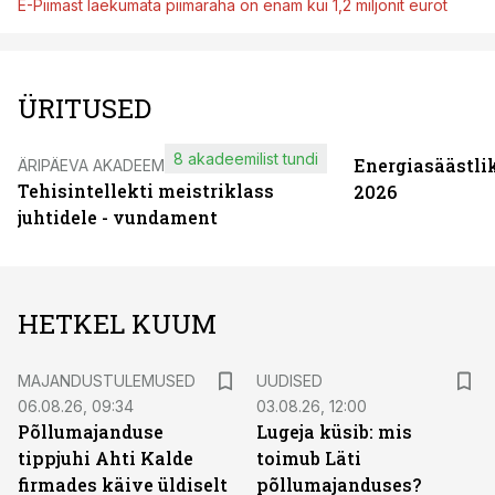
E-Piimast laekumata piimaraha on enam kui 1,2 miljonit eurot
ÜRITUSED
8 akadeemilist tundi
Energiasäästli
ÄRIPÄEVA AKADEEMIA
Tehisintellekti meistriklass
2026
juhtidele - vundament
HETKEL KUUM
MAJANDUSTULEMUSED
UUDISED
06.08.26, 09:34
03.08.26, 12:00
Põllumajanduse
Lugeja küsib: mis
tippjuhi Ahti Kalde
toimub Läti
firmades käive üldiselt
põllumajanduses?