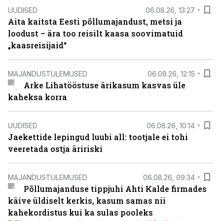
UUDISED
06.08.26, 13:27
Aita kaitsta Eesti põllumajandust, metsi ja
loodust – ära too reisilt kaasa soovimatuid
„kaasreisijaid“
MAJANDUSTULEMUSED
06.08.26, 12:15
Arke Lihatööstuse ärikasum kasvas üle
kaheksa korra
UUDISED
06.08.26, 10:14
Jaekettide lepingud luubi all: tootjale ei tohi
veeretada ostja äririski
MAJANDUSTULEMUSED
06.08.26, 09:34
Põllumajanduse tippjuhi Ahti Kalde firmades
käive üldiselt kerkis, kasum samas nii
kahekordistus kui ka sulas pooleks