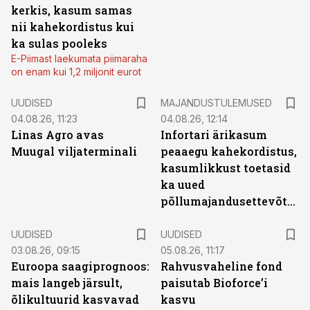
kerkis, kasum samas
nii kahekordistus kui
ka sulas pooleks
E-Piimast laekumata piimaraha
on enam kui 1,2 miljonit eurot
UUDISED
MAJANDUSTULEMUSED
04.08.26, 11:23
04.08.26, 12:14
Linas Agro avas
Infortari ärikasum
Muugal viljaterminali
peaaegu kahekordistus,
kasumlikkust toetasid
ka uued
põllumajandusettevõtted
UUDISED
UUDISED
03.08.26, 09:15
05.08.26, 11:17
Euroopa saagiprognoos:
Rahvusvaheline fond
mais langeb järsult,
paisutab Bioforce’i
õlikultuurid kasvavad
kasvu