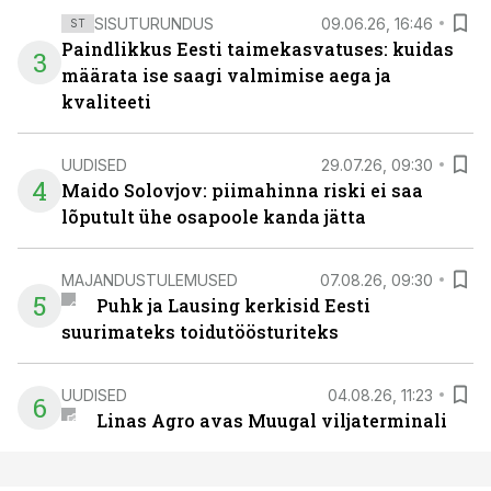
SISUTURUNDUS
09.06.26, 16:46
ST
Paindlikkus Eesti taimekasvatuses: kuidas
3
määrata ise saagi valmimise aega ja
kvaliteeti
UUDISED
29.07.26, 09:30
4
Maido Solovjov: piimahinna riski ei saa
lõputult ühe osapoole kanda jätta
MAJANDUSTULEMUSED
07.08.26, 09:30
5
Puhk ja Lausing kerkisid Eesti
suurimateks toidutöösturiteks
UUDISED
04.08.26, 11:23
6
Linas Agro avas Muugal viljaterminali