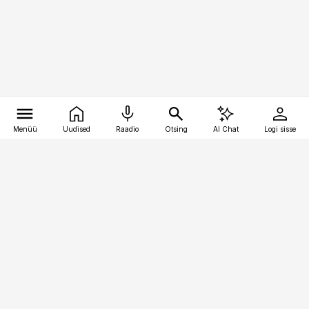
Menüü
Uudised
Raadio
Otsing
AI Chat
Logi sisse
Vana-Lõuna 39/1, 19094 Tallinn
(+372) 667 0111
pollumajandus@pollumajandus.ee
Telli
Reklaam
Firmast