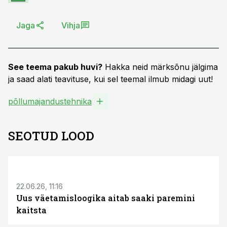
Jaga
Vihja
See teema pakub huvi?
Hakka neid märksõnu jälgima
ja saad alati teavituse, kui sel teemal ilmub midagi uut!
põllumajandustehnika
SEOTUD LOOD
ST
22.06.26, 11:16
Uus väetamisloogika aitab saaki paremini
kaitsta