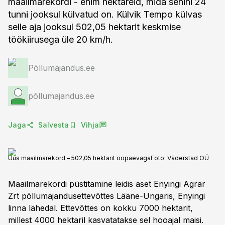
maailmarekordi - enim hektareid, mida senini 24
tunni jooksul külvatud on. Külvik Tempo külvas
selle aja jooksul 502,05 hektarit keskmise
töökiirusega üle 20 km/h.
Põllumajandus.ee
põllumajandus.ee
Jaga
Salvesta
Vihja
Uus maailmarekord – 502,05 hektarit ööpäevaga
Foto:
Väderstad OÜ
Maailmarekordi püstitamine leidis aset Enyingi Agrar
Zrt põllumajandusettevõttes Lääne-Ungaris, Enyingi
linna lähedal. Ettevõttes on kokku 7000 hektarit,
millest 4000 hektaril kasvatatakse sel hooajal maisi.