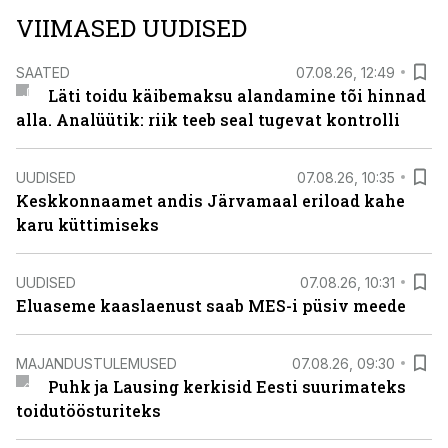
VIIMASED UUDISED
SAATED
07.08.26, 12:49
Läti toidu käibemaksu alandamine tõi hinnad
alla. Analüütik: riik teeb seal tugevat kontrolli
UUDISED
07.08.26, 10:35
Keskkonnaamet andis Järvamaal eriload kahe
karu küttimiseks
UUDISED
07.08.26, 10:31
Eluaseme kaaslaenust saab MES-i püsiv meede
MAJANDUSTULEMUSED
07.08.26, 09:30
Puhk ja Lausing kerkisid Eesti suurimateks
toidutöösturiteks