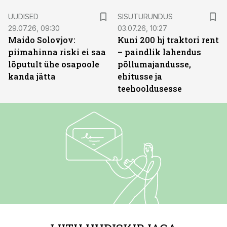
ST
UUDISED
SISUTURUNDUS
29.07.26, 09:30
03.07.26, 10:27
Maido Solovjov:
Kuni 200 hj traktori rent
piimahinna riski ei saa
– paindlik lahendus
lõputult ühe osapoole
põllumajandusse,
kanda jätta
ehitusse ja
teehooldusesse