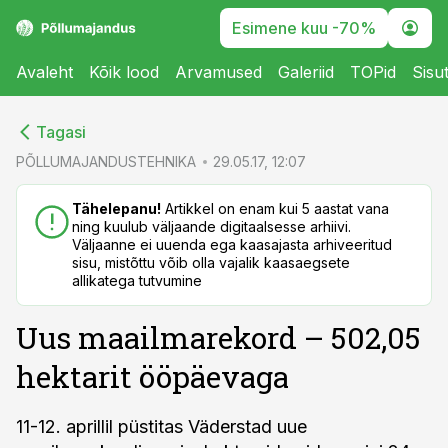
Esimene kuu -70%
Avaleht
Kõik lood
Arvamused
Galeriid
TOPid
Sisu
cebook
cebook
Tagasi
Twitter)
Twitter)
PÕLLUMAJANDUSTEHNIKA
29.05.17, 12:07
kedIn
kedIn
Tähelepanu!
Artikkel on enam kui 5 aastat vana
ning kuulub väljaande digitaalsesse arhiivi.
ail
ail
Väljaanne ei uuenda ega kaasajasta arhiveeritud
sisu, mistõttu võib olla vajalik kaasaegsete
k
k
allikatega tutvumine
Uus maailmarekord – 502,05
hektarit ööpäevaga
11-12. aprillil püstitas Väderstad uue