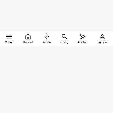
Menüü
Uudised
Raadio
Otsing
AI Chat
Logi sisse
Vana-Lõuna 39/1, 19094 Tallinn
(+372) 667 0111
pollumajandus@pollumajandus.ee
Telli
Reklaam
Firmast