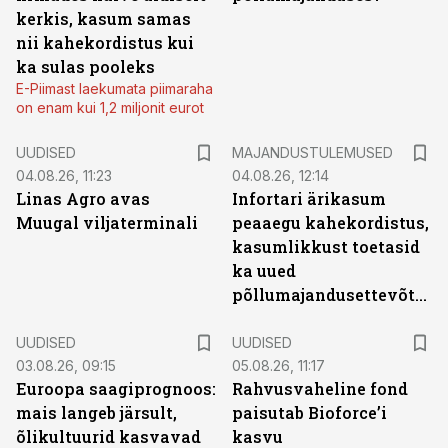
kerkis, kasum samas
nii kahekordistus kui
ka sulas pooleks
E-Piimast laekumata piimaraha
on enam kui 1,2 miljonit eurot
UUDISED
MAJANDUSTULEMUSED
04.08.26, 11:23
04.08.26, 12:14
Linas Agro avas
Infortari ärikasum
Muugal viljaterminali
peaaegu kahekordistus,
kasumlikkust toetasid
ka uued
põllumajandusettevõtted
UUDISED
UUDISED
03.08.26, 09:15
05.08.26, 11:17
Euroopa saagiprognoos:
Rahvusvaheline fond
mais langeb järsult,
paisutab Bioforce’i
õlikultuurid kasvavad
kasvu