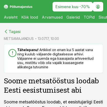
Esimene kuu -70%
Avaleht
Kõik lood
Arvamused
Galeriid
TOPid
Sisu
cebook
cebook
Tagasi
Twitter)
Twitter)
METSAMAJANDUS
13.07.17, 10:00
kedIn
kedIn
Tähelepanu!
Artikkel on enam kui 5 aastat vana
ning kuulub väljaande digitaalsesse arhiivi.
ail
ail
Väljaanne ei uuenda ega kaasajasta arhiveeritud
sisu, mistõttu võib olla vajalik kaasaegsete
k
k
allikatega tutvumine
Soome metsatööstus loodab
Eesti eesistumisest abi
Soome metsatööstus loodab, et eesistujariigi Eesti