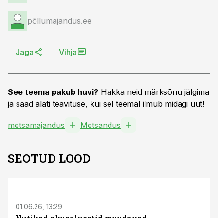
põllumajandus.ee
Jaga
Vihja
See teema pakub huvi?
Hakka neid märksõnu jälgima
ja saad alati teavituse, kui sel teemal ilmub midagi uut!
metsamajandus
Metsandus
SEOTUD LOOD
ST
01.06.26, 13:29
Nutikad akusalvestid muudavad