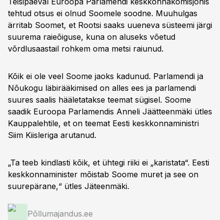
Teisipäeval Euroopa Parlamendi keskkonnakomisjonis
tehtud otsus ei olnud Soomele soodne. Muuhulgas
ärritab Soomet, et Rootsi saaks uueneva süsteemi järgi
suurema raieõiguse, kuna on aluseks võetud
võrdlusaastail rohkem oma metsi raiunud.
Kõik ei ole veel Soome jaoks kadunud. Parlamendi ja
Nõukogu läbirääkimised on alles ees ja parlamendi
suures saalis hääletatakse teemat sügisel. Soome
saadik Euroopa Parlamendis Anneli Jäätteenmäki ütles
Kauppalehtile, et on teemat Eesti keskkonnaministri
Siim Kiisleriga arutanud.
„Ta teeb kindlasti kõik, et ühtegi riiki ei „karistata“. Eesti
keskkonnaminister mõistab Soome muret ja see on
suurepärane,“ ütles Jäteenmäki.
Põllumajandus.ee