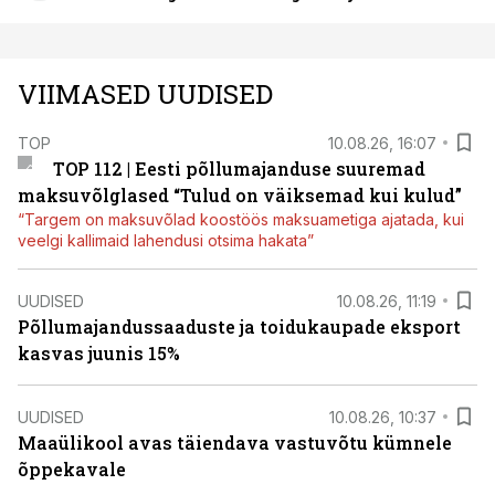
VIIMASED UUDISED
TOP
10.08.26, 16:07
TOP 112 | Eesti põllumajanduse suuremad
maksuvõlglased “Tulud on väiksemad kui kulud”
“Targem on maksuvõlad koostöös maksuametiga ajatada, kui
veelgi kallimaid lahendusi otsima hakata”
UUDISED
10.08.26, 11:19
Põllumajandussaaduste ja toidukaupade eksport
kasvas juunis 15%
UUDISED
10.08.26, 10:37
Maaülikool avas täiendava vastuvõtu kümnele
õppekavale