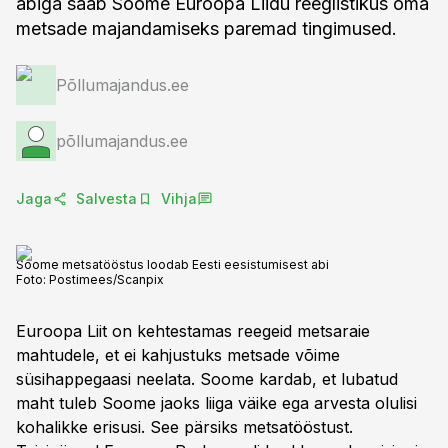
abiga saab Soome Euroopa Liidu reeglistikus oma
metsade majandamiseks paremad tingimused.
Põllumajandus.ee
põllumajandus.ee
Jaga
Salvesta
Vihja
Soome metsatööstus loodab Eesti eesistumisest abi
Foto:
Postimees/Scanpix
Euroopa Liit on kehtestamas reegeid metsaraie
mahtudele, et ei kahjustuks metsade võime
süsihappegaasi neelata. Soome kardab, et lubatud
maht tuleb Soome jaoks liiga väike ega arvesta olulisi
kohalikke erisusi. See pärsiks metsatööstust.