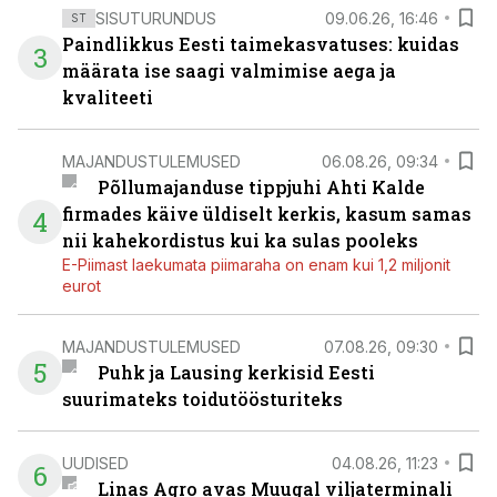
SISUTURUNDUS
09.06.26, 16:46
ST
Paindlikkus Eesti taimekasvatuses: kuidas
3
määrata ise saagi valmimise aega ja
kvaliteeti
MAJANDUSTULEMUSED
06.08.26, 09:34
Põllumajanduse tippjuhi Ahti Kalde
firmades käive üldiselt kerkis, kasum samas
4
nii kahekordistus kui ka sulas pooleks
E-Piimast laekumata piimaraha on enam kui 1,2 miljonit
eurot
MAJANDUSTULEMUSED
07.08.26, 09:30
5
Puhk ja Lausing kerkisid Eesti
suurimateks toidutöösturiteks
UUDISED
04.08.26, 11:23
6
Linas Agro avas Muugal viljaterminali