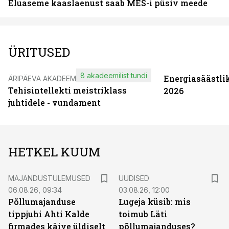
Eluaseme kaaslaenust saab MES-i püsiv meede
ÜRITUSED
8 akadeemilist tundi
Energiasäästli
ÄRIPÄEVA AKADEEMIA
Tehisintellekti meistriklass
2026
juhtidele - vundament
HETKEL KUUM
MAJANDUSTULEMUSED
UUDISED
06.08.26, 09:34
03.08.26, 12:00
Põllumajanduse
Lugeja küsib: mis
tippjuhi Ahti Kalde
toimub Läti
firmades käive üldiselt
põllumajanduses?