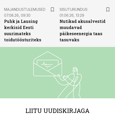
ST
MAJANDUSTULEMUSED
SISUTURUNDUS
07.08.26, 09:30
01.06.26, 13:29
Puhk ja Lausing
Nutikad akusalvestid
kerkisid Eesti
muudavad
suurimateks
päikeseenergia taas
toidutöösturiteks
tasuvaks
LIITU UUDISKIRJAGA