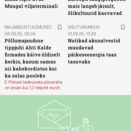
Muugal viljaterminali
mais langeb järsult,
õlikultuurid kasvavad
ST
MAJANDUSTULEMUSED
SISUTURUNDUS
06.08.26, 09:34
01.06.26, 13:29
Põllumajanduse
Nutikad akusalvestid
tippjuhi Ahti Kalde
muudavad
firmades käive üldiselt
päikeseenergia taas
kerkis, kasum samas
tasuvaks
nii kahekordistus kui
ka sulas pooleks
E-Piimast laekumata piimaraha
on enam kui 1,2 miljonit eurot