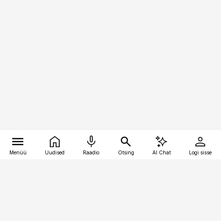
Menüü
Uudised
Raadio
Otsing
AI Chat
Logi sisse
Vana-Lõuna 39/1, 19094 Tallinn
(+372) 667 0111