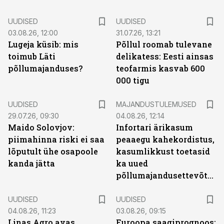
UUDISED
UUDISED
03.08.26, 12:00
31.07.26, 13:21
Lugeja küsib: mis
Põllul roomab tulevane
toimub Läti
delikatess: Eesti ainsas
põllumajanduses?
teofarmis kasvab 600
000 tigu
UUDISED
MAJANDUSTULEMUSED
29.07.26, 09:30
04.08.26, 12:14
Maido Solovjov:
Infortari ärikasum
piimahinna riski ei saa
peaaegu kahekordistus,
lõputult ühe osapoole
kasumlikkust toetasid
kanda jätta
ka uued
põllumajandusettevõtted
UUDISED
UUDISED
04.08.26, 11:23
03.08.26, 09:15
Linas Agro avas
Euroopa saagiprognoos: