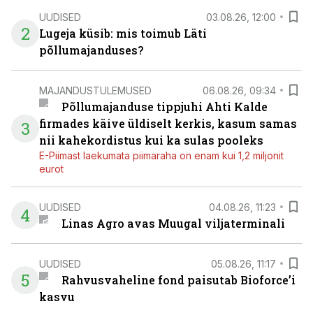
UUDISED
03.08.26, 12:00
2
Lugeja küsib: mis toimub Läti
põllumajanduses?
MAJANDUSTULEMUSED
06.08.26, 09:34
Põllumajanduse tippjuhi Ahti Kalde
firmades käive üldiselt kerkis, kasum samas
3
nii kahekordistus kui ka sulas pooleks
E-Piimast laekumata piimaraha on enam kui 1,2 miljonit
eurot
UUDISED
04.08.26, 11:23
4
Linas Agro avas Muugal viljaterminali
UUDISED
05.08.26, 11:17
5
Rahvusvaheline fond paisutab Bioforce’i
kasvu