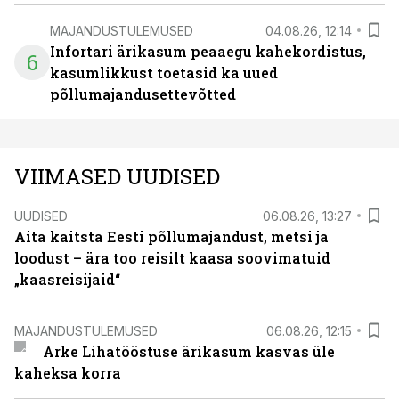
MAJANDUSTULEMUSED
04.08.26, 12:14
Infortari ärikasum peaaegu kahekordistus,
6
kasumlikkust toetasid ka uued
põllumajandusettevõtted
VIIMASED UUDISED
UUDISED
06.08.26, 13:27
Aita kaitsta Eesti põllumajandust, metsi ja
loodust – ära too reisilt kaasa soovimatuid
„kaasreisijaid“
MAJANDUSTULEMUSED
06.08.26, 12:15
Arke Lihatööstuse ärikasum kasvas üle
kaheksa korra