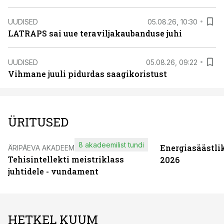
UUDISED
05.08.26, 10:30
LATRAPS sai uue teraviljakaubanduse juhi
UUDISED
05.08.26, 09:22
Vihmane juuli pidurdas saagikoristust
ÜRITUSED
8 akadeemilist tundi
Energiasäästli
ÄRIPÄEVA AKADEEMIA
Tehisintellekti meistriklass
2026
juhtidele - vundament
HETKEL KUUM