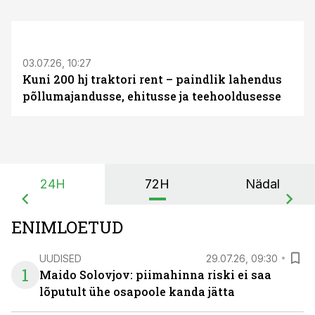
ST
03.07.26, 10:27
Kuni 200 hj traktori rent – paindlik lahendus
põllumajandusse, ehitusse ja teehooldusesse
24H
72H
Nädal
ENIMLOETUD
UUDISED
29.07.26, 09:30
1
Maido Solovjov: piimahinna riski ei saa
lõputult ühe osapoole kanda jätta