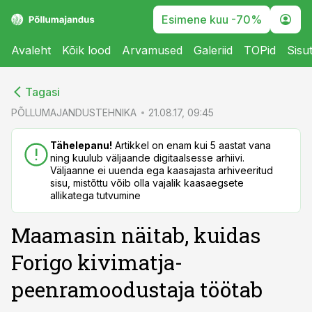
Esimene kuu -70%
Avaleht
Kõik lood
Arvamused
Galeriid
TOPid
Sisu
cebook
cebook
Tagasi
Twitter)
Twitter)
PÕLLUMAJANDUSTEHNIKA
21.08.17, 09:45
kedIn
kedIn
Tähelepanu!
Artikkel on enam kui 5 aastat vana
ning kuulub väljaande digitaalsesse arhiivi.
ail
ail
Väljaanne ei uuenda ega kaasajasta arhiveeritud
sisu, mistõttu võib olla vajalik kaasaegsete
k
k
allikatega tutvumine
Maamasin näitab, kuidas
Forigo kivimatja-
peenramoodustaja töötab