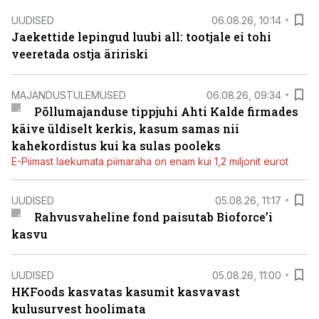
UUDISED
06.08.26, 10:14
Jaekettide lepingud luubi all: tootjale ei tohi
veeretada ostja äririski
MAJANDUSTULEMUSED
06.08.26, 09:34
Põllumajanduse tippjuhi Ahti Kalde firmades
käive üldiselt kerkis, kasum samas nii
kahekordistus kui ka sulas pooleks
E-Piimast laekumata piimaraha on enam kui 1,2 miljonit eurot
UUDISED
05.08.26, 11:17
Rahvusvaheline fond paisutab Bioforce’i
kasvu
UUDISED
05.08.26, 11:00
HKFoods kasvatas kasumit kasvavast
kulusurvest hoolimata