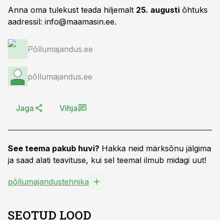
Anna oma tulekust teada hiljemalt
25. augusti
õhtuks
aadressil:
info@maamasin.ee
.
Põllumajandus.ee
põllumajandus.ee
Jaga
Vihja
See teema pakub huvi?
Hakka neid märksõnu jälgima
ja saad alati teavituse, kui sel teemal ilmub midagi uut!
põllumajandustehnika
SEOTUD LOOD