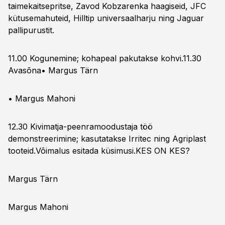
taimekaitsepritse, Zavod Kobzarenka haagiseid, JFC
kütusemahuteid, Hilltip universaalharju ning Jaguar
pallipurustit.
11.00 Kogunemine; kohapeal pakutakse kohvi.11.30
Avasõna•
Margus Tärn
•
Margus Mahoni
12.30 Kivimatja-peenramoodustaja töö
demonstreerimine; kasutatakse Irritec ning Agriplast
tooteid.Võimalus esitada küsimusi.
KES ON KES?
Margus Tärn
Margus Mahoni