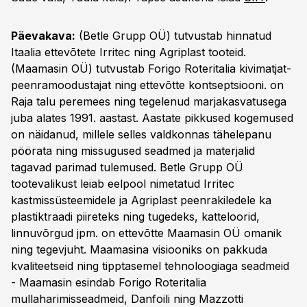
Päevakava:
(Betle Grupp OÜ) tutvustab hinnatud
Itaalia ettevõtete Irritec ning Agriplast tooteid.
(Maamasin OÜ) tutvustab Forigo Roteritalia kivimatjat-
peenramoodustajat ning ettevõtte kontseptsiooni. on
Raja talu peremees ning tegelenud marjakasvatusega
juba alates 1991. aastast. Aastate pikkused kogemused
on näidanud, millele selles valdkonnas tähelepanu
pöörata ning missugused seadmed ja materjalid
tagavad parimad tulemused. Betle Grupp OÜ
tootevalikust leiab eelpool nimetatud Irritec
kastmissüsteemidele ja Agriplast peenrakiledele ka
plastiktraadi piireteks ning tugedeks, katteloorid,
linnuvõrgud jpm. on ettevõtte Maamasin OÜ omanik
ning tegevjuht. Maamasina visiooniks on pakkuda
kvaliteetseid ning tipptasemel tehnoloogiaga seadmeid
- Maamasin esindab Forigo Roteritalia
mullaharimisseadmeid, Danfoili ning Mazzotti