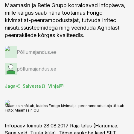
Maamasin ja Betle Grupp korraldavad infopäeva,
mille käigus saab näha töötamas Forigo
kivimatjat-peenramoodustajat, tutvuda Irritec
niisutussüsteemidega ning veenduda Agriplasti
peenrakilede kõrges kvaliteedis.
Põllumajandus.ee
põllumajandus.ee
Jaga
Salvesta
Vihja
Maamasin näitab, kuidas Forigo kivimatja-peenramoodustaja töötab
Foto:
Maamasin OÜ
Infopäev toimub 28.08.2017 Raja talus (Harjumaa,
Saue vald, Tuula küla). Täpse asukoha leiad
SIIT
.