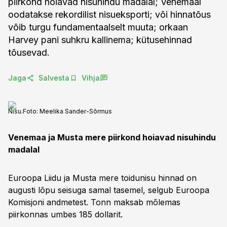
piirkond hoiavad nisuhindu madalal; Venemaal
oodatakse rekordilist nisueksporti; või hinnatõus
võib turgu fundamentaalselt muuta; orkaan
Harvey pani suhkru kallinema; kütusehinnad
tõusevad.
Jaga
Salvesta
Vihja
Nisu.
Foto:
Meelika Sander-Sõrmus
Venemaa ja Musta mere piirkond hoiavad nisuhindu
madalal
Euroopa Liidu ja Musta mere toidunisu hinnad on
augusti lõpu seisuga samal tasemel, selgub Euroopa
Komisjoni andmetest. Tonn maksab mõlemas
piirkonnas umbes 185 dollarit.