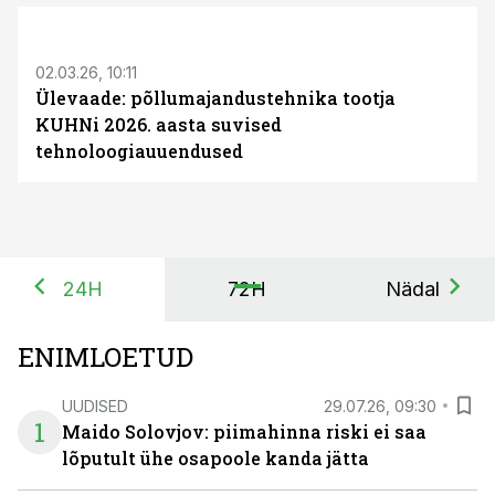
ST
02.03.26, 10:11
Ülevaade: põllumajandustehnika tootja
KUHNi 2026. aasta suvised
tehnoloogiauuendused
24H
72H
Nädal
ENIMLOETUD
UUDISED
29.07.26, 09:30
1
Maido Solovjov: piimahinna riski ei saa
lõputult ühe osapoole kanda jätta