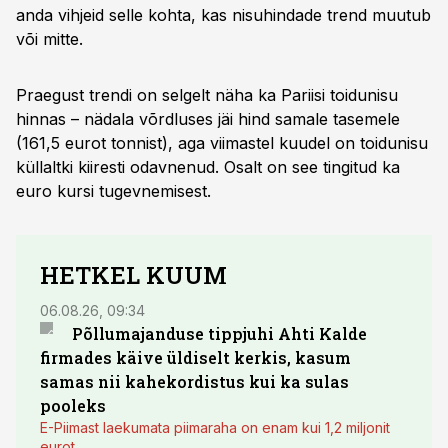
anda vihjeid selle kohta, kas nisuhindade trend muutub
või mitte.
Praegust trendi on selgelt näha ka Pariisi toidunisu
hinnas – nädala võrdluses jäi hind samale tasemele
(161,5 eurot tonnist), aga viimastel kuudel on toidunisu
küllaltki kiiresti odavnenud. Osalt on see tingitud ka
euro kursi tugevnemisest.
HETKEL KUUM
06.08.26, 09:34
03.08.
Põllumajanduse tippjuhi Ahti Kalde
Luge
firmades käive üldiselt kerkis, kasum
põll
samas nii kahekordistus kui ka sulas
pooleks
E-Piimast laekumata piimaraha on enam kui 1,2 miljonit
eurot