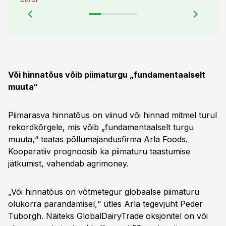
Või hinnatõus võib piimaturgu „fundamentaalselt
muuta“
Piimarasva hinnatõus on viinud või hinnad mitmel turul
rekordkõrgele, mis võib „fundamentaalselt turgu
muuta,“ teatas põllumajandusfirma Arla Foods.
Kooperatiiv prognoosib ka piimaturu taastumise
jätkumist, vahendab agrimoney.
„Või hinnatõus on võtmetegur globaalse piimaturu
olukorra parandamisel,“ ütles Arla tegevjuht Peder
Tuborgh. Näiteks GlobalDairyTrade oksjonitel on või