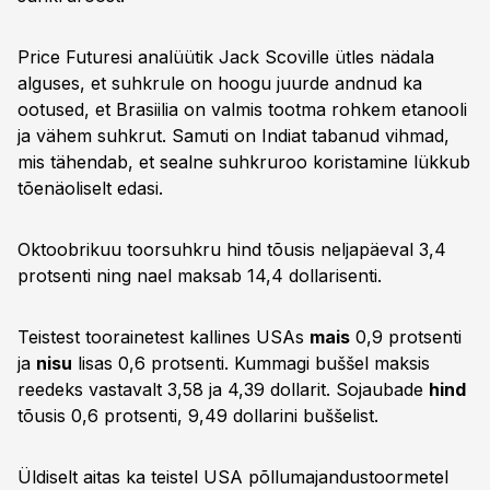
Price Futuresi analüütik Jack Scoville ütles nädala
alguses, et suhkrule on hoogu juurde andnud ka
ootused, et Brasiilia on valmis tootma rohkem etanooli
ja vähem suhkrut. Samuti on Indiat tabanud vihmad,
mis tähendab, et sealne suhkruroo koristamine lükkub
tõenäoliselt edasi.
Oktoobrikuu toorsuhkru hind tõusis neljapäeval 3,4
protsenti ning nael maksab 14,4 dollarisenti.
Teistest toorainetest kallines USAs
mais
0,9 protsenti
ja
nisu
lisas 0,6 protsenti. Kummagi buššel maksis
reedeks vastavalt 3,58 ja 4,39 dollarit. Sojaubade
hind
tõusis 0,6 protsenti, 9,49 dollarini buššelist.
Üldiselt aitas ka teistel USA põllumajandustoormetel