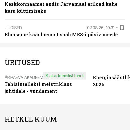
Keskkonnaamet andis Järvamaal eriload kahe
karu küttimiseks
UUDISED
07.08.26, 10:31
Eluaseme kaaslaenust saab MES-i püsiv meede
ÜRITUSED
8 akadeemilist tundi
Energiasäästli
ÄRIPÄEVA AKADEEMIA
Tehisintellekti meistriklass
2026
juhtidele - vundament
HETKEL KUUM