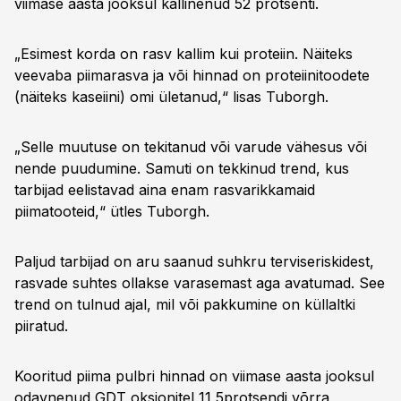
viimase aasta jooksul kallinenud 52 protsenti.
„Esimest korda on rasv kallim kui proteiin. Näiteks
veevaba piimarasva ja või hinnad on proteiinitoodete
(näiteks kaseiini) omi ületanud,“ lisas Tuborgh.
„Selle muutuse on tekitanud või varude vähesus või
nende puudumine. Samuti on tekkinud trend, kus
tarbijad eelistavad aina enam rasvarikkamaid
piimatooteid,“ ütles Tuborgh.
Paljud tarbijad on aru saanud suhkru terviseriskidest,
rasvade suhtes ollakse varasemast aga avatumad. See
trend on tulnud ajal, mil või pakkumine on küllaltki
piiratud.
Kooritud piima pulbri hinnad on viimase aasta jooksul
odavnenud GDT oksjonitel 11,5protsendi võrra,