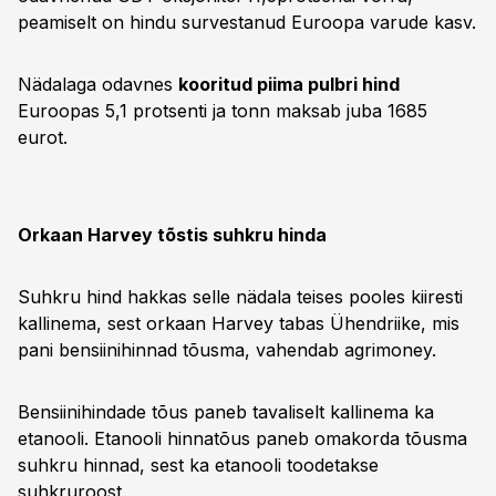
peamiselt on hindu survestanud Euroopa varude kasv.
Nädalaga odavnes
kooritud piima pulbri hind
Euroopas 5,1 protsenti ja tonn maksab juba 1685
eurot.
Orkaan Harvey tõstis suhkru hinda
Suhkru hind hakkas selle nädala teises pooles kiiresti
kallinema, sest orkaan Harvey tabas Ühendriike, mis
pani bensiinihinnad tõusma, vahendab agrimoney.
Bensiinihindade tõus paneb tavaliselt kallinema ka
etanooli. Etanooli hinnatõus paneb omakorda tõusma
suhkru hinnad, sest ka etanooli toodetakse
suhkruroost.