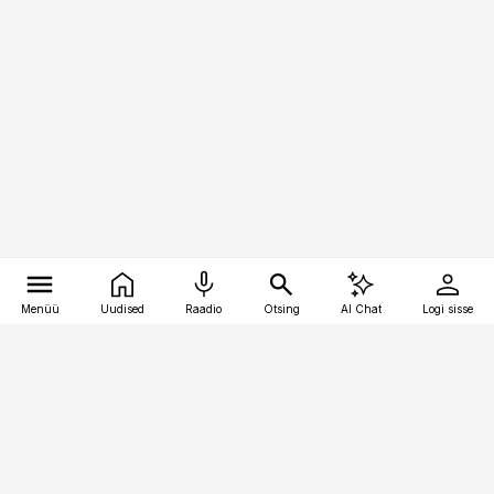
Menüü
Uudised
Raadio
Otsing
AI Chat
Logi sisse
Vana-Lõuna 39/1, 19094 Tallinn
(+372) 667 0111
pollumajandus@pollumajandus.ee