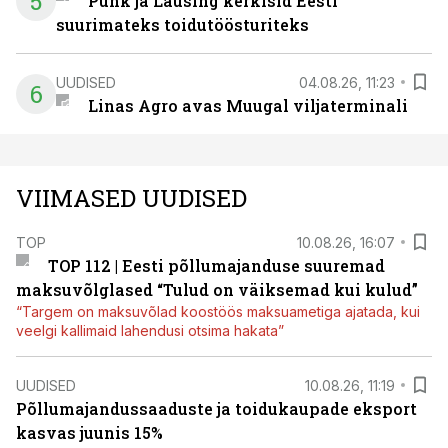
5
Puhk ja Lausing kerkisid Eesti
suurimateks toidutöösturiteks
UUDISED
04.08.26, 11:23
6
Linas Agro avas Muugal viljaterminali
VIIMASED UUDISED
TOP
10.08.26, 16:07
TOP 112 | Eesti põllumajanduse suuremad
maksuvõlglased “Tulud on väiksemad kui kulud”
“Targem on maksuvõlad koostöös maksuametiga ajatada, kui
veelgi kallimaid lahendusi otsima hakata”
UUDISED
10.08.26, 11:19
Põllumajandussaaduste ja toidukaupade eksport
kasvas juunis 15%