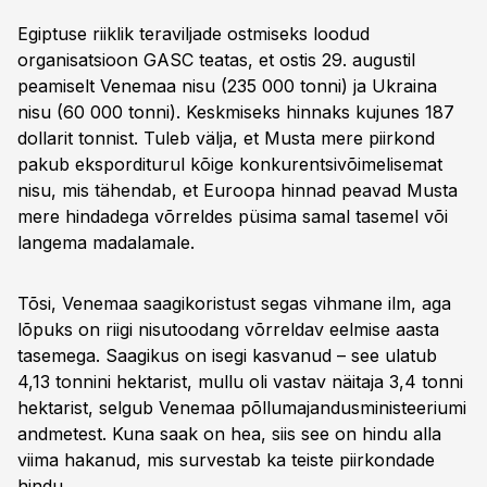
Egiptuse riiklik teraviljade ostmiseks loodud
organisatsioon GASC teatas, et ostis 29. augustil
peamiselt Venemaa nisu (235 000 tonni) ja Ukraina
nisu (60 000 tonni). Keskmiseks hinnaks kujunes 187
dollarit tonnist. Tuleb välja, et Musta mere piirkond
pakub eksporditurul kõige konkurentsivõimelisemat
nisu, mis tähendab, et Euroopa hinnad peavad Musta
mere hindadega võrreldes püsima samal tasemel või
langema madalamale.
Tõsi, Venemaa saagikoristust segas vihmane ilm, aga
lõpuks on riigi nisutoodang võrreldav eelmise aasta
tasemega. Saagikus on isegi kasvanud – see ulatub
4,13 tonnini hektarist, mullu oli vastav näitaja 3,4 tonni
hektarist, selgub Venemaa põllumajandusministeeriumi
andmetest. Kuna saak on hea, siis see on hindu alla
viima hakanud, mis survestab ka teiste piirkondade
hindu.