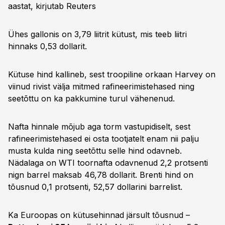
aastat, kirjutab Reuters
Ühes gallonis on 3,79 liitrit kütust, mis teeb liitri
hinnaks 0,53 dollarit.
Kütuse hind kallineb, sest troopiline orkaan Harvey on
viinud rivist välja mitmed rafineerimistehased ning
seetõttu on ka pakkumine turul vähenenud.
Nafta hinnale mõjub aga torm vastupidiselt, sest
rafineerimistehased ei osta tootjatelt enam nii palju
musta kulda ning seetõttu selle hind odavneb.
Nädalaga on WTI toornafta odavnenud 2,2 protsenti
nign barrel maksab 46,78 dollarit. Brenti hind on
tõusnud 0,1 protsenti, 52,57 dollarini barrelist.
Ka Euroopas on kütusehinnad järsult tõusnud –