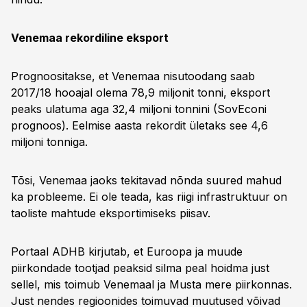
Venemaa rekordiline eksport
Prognoositakse, et Venemaa nisutoodang saab
2017/18 hooajal olema 78,9 miljonit tonni, eksport
peaks ulatuma aga 32,4 miljoni tonnini (SovEconi
prognoos). Eelmise aasta rekordit ületaks see 4,6
miljoni tonniga.
Tõsi, Venemaa jaoks tekitavad nõnda suured mahud
ka probleeme. Ei ole teada, kas riigi infrastruktuur on
taoliste mahtude eksportimiseks piisav.
Portaal ADHB kirjutab, et Euroopa ja muude
piirkondade tootjad peaksid silma peal hoidma just
sellel, mis toimub Venemaal ja Musta mere piirkonnas.
Just nendes regioonides toimuvad muutused võivad