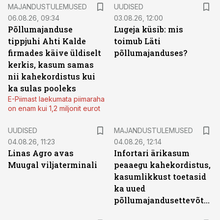
MAJANDUSTULEMUSED
UUDISED
06.08.26, 09:34
03.08.26, 12:00
Põllumajanduse
Lugeja küsib: mis
tippjuhi Ahti Kalde
toimub Läti
firmades käive üldiselt
põllumajanduses?
kerkis, kasum samas
nii kahekordistus kui
ka sulas pooleks
E-Piimast laekumata piimaraha
on enam kui 1,2 miljonit eurot
UUDISED
MAJANDUSTULEMUSED
04.08.26, 11:23
04.08.26, 12:14
Linas Agro avas
Infortari ärikasum
Muugal viljaterminali
peaaegu kahekordistus,
kasumlikkust toetasid
ka uued
põllumajandusettevõtted