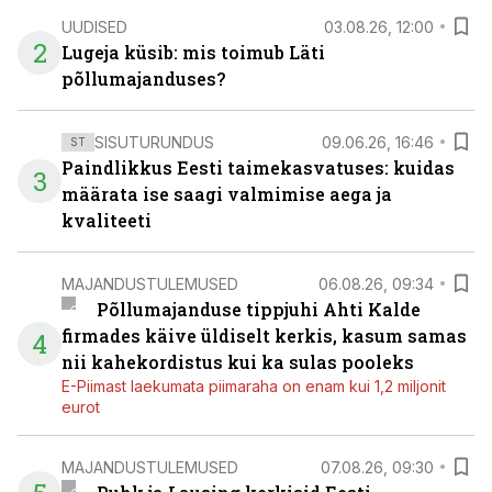
UUDISED
03.08.26, 12:00
2
Lugeja küsib: mis toimub Läti
põllumajanduses?
SISUTURUNDUS
09.06.26, 16:46
ST
Paindlikkus Eesti taimekasvatuses: kuidas
3
määrata ise saagi valmimise aega ja
kvaliteeti
MAJANDUSTULEMUSED
06.08.26, 09:34
Põllumajanduse tippjuhi Ahti Kalde
firmades käive üldiselt kerkis, kasum samas
4
nii kahekordistus kui ka sulas pooleks
E-Piimast laekumata piimaraha on enam kui 1,2 miljonit
eurot
MAJANDUSTULEMUSED
07.08.26, 09:30