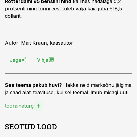
Rotterdami 95 bensiini hind
kallines nädalaga 5,2
protsenti ning tonni eest tuleb välja käia juba 618,5
dollarit.
Autor: Mait Kraun, kaasautor
Jaga
Vihja
See teema pakub huvi?
Hakka neid märksõnu jälgima
ja saad alati teavituse, kui sel teemal ilmub midagi uut!
tooraineturg
SEOTUD LOOD