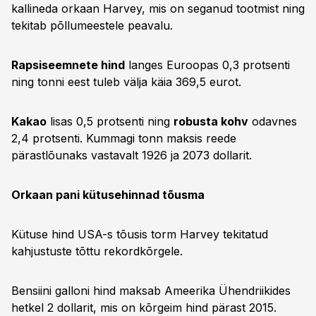
kallineda orkaan Harvey, mis on seganud tootmist ning
tekitab põllumeestele peavalu.
Rapsiseemnete hind
langes Euroopas 0,3 protsenti
ning tonni eest tuleb välja käia 369,5 eurot.
Kakao
lisas 0,5 protsenti ning
robusta kohv
odavnes
2,4 protsenti. Kummagi tonn maksis reede
pärastlõunaks vastavalt 1926 ja 2073 dollarit.
Orkaan pani kütusehinnad tõusma
Kütuse hind USA-s tõusis torm Harvey tekitatud
kahjustuste tõttu rekordkõrgele.
Bensiini galloni hind maksab Ameerika Ühendriikides
hetkel 2 dollarit, mis on kõrgeim hind pärast 2015.