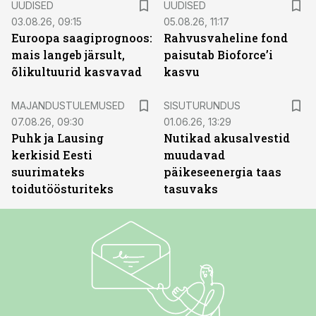
UUDISED
UUDISED
03.08.26, 09:15
05.08.26, 11:17
Euroopa saagiprognoos:
Rahvusvaheline fond
mais langeb järsult,
paisutab Bioforce’i
õlikultuurid kasvavad
kasvu
ST
MAJANDUSTULEMUSED
SISUTURUNDUS
07.08.26, 09:30
01.06.26, 13:29
Puhk ja Lausing
Nutikad akusalvestid
kerkisid Eesti
muudavad
suurimateks
päikeseenergia taas
toidutöösturiteks
tasuvaks