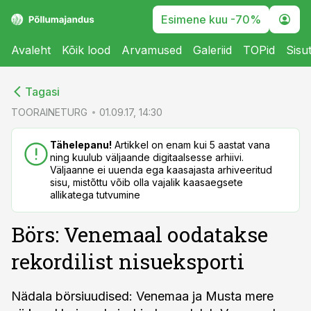
Esimene kuu -70%
Avaleht
Kõik lood
Arvamused
Galeriid
TOPid
Sisu
cebook
cebook
Tagasi
Twitter)
Twitter)
TOORAINETURG
01.09.17, 14:30
kedIn
kedIn
Tähelepanu!
Artikkel on enam kui 5 aastat vana
ning kuulub väljaande digitaalsesse arhiivi.
ail
ail
Väljaanne ei uuenda ega kaasajasta arhiveeritud
sisu, mistõttu võib olla vajalik kaasaegsete
k
k
allikatega tutvumine
Börs: Venemaal oodatakse
rekordilist nisueksporti
Nädala börsiuudised: Venemaa ja Musta mere