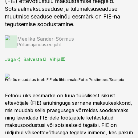
(FIE) ettevõtlustulu maksustamise reegleid.
Sotsiaalmaksuseaduse ja tulumaksuseaduse
muutmise seaduse eelnõu eesmärk on FIE-na
Meelika Sander-Sõrmus
Põllumajandus.ee juht
Jaga
Salvesta
Vihja
Eelnõu muudatus teeb FIE elu lihtsamaks
Foto:
Postimees/Scanpix
Eelnõu üks eesmärke on luua füüsilisest isikust
ettevõtjale (FIE) äriühinguga sarnane maksukeskkond,
mis muudab selle praegusega võrreldes soodsamaks
ning laiendada FIE-dele töötajatele kehtestatud
maksusoodustusi või sotsiaalseid tagatisi. FIE on
üldjuhul väikeettevõtlusega tegelev inimene, kes pakub