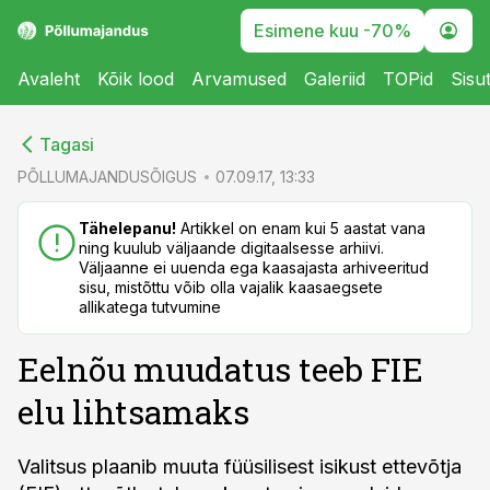
Esimene kuu -70%
Avaleht
Kõik lood
Arvamused
Galeriid
TOPid
Sisu
cebook
cebook
Tagasi
Twitter)
Twitter)
PÕLLUMAJANDUSÕIGUS
07.09.17, 13:33
kedIn
kedIn
Tähelepanu!
Artikkel on enam kui 5 aastat vana
ning kuulub väljaande digitaalsesse arhiivi.
ail
ail
Väljaanne ei uuenda ega kaasajasta arhiveeritud
sisu, mistõttu võib olla vajalik kaasaegsete
k
k
allikatega tutvumine
Eelnõu muudatus teeb FIE
elu lihtsamaks
Valitsus plaanib muuta füüsilisest isikust ettevõtja