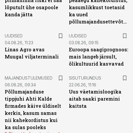
piimahinna riski ei saa
peaaegu kahekordistus,
lõputult ühe osapoole
kasumlikkust toetasid
kanda jätta
ka uued
põllumajandusettevõtted
UUDISED
UUDISED
04.08.26, 11:23
03.08.26, 09:15
Linas Agro avas
Euroopa saagiprognoos:
Muugal viljaterminali
mais langeb järsult,
õlikultuurid kasvavad
ST
MAJANDUSTULEMUSED
SISUTURUNDUS
06.08.26, 09:34
22.06.26, 11:16
Põllumajanduse
Uus väetamisloogika
tippjuhi Ahti Kalde
aitab saaki paremini
firmades käive üldiselt
kaitsta
kerkis, kasum samas
nii kahekordistus kui
ka sulas pooleks