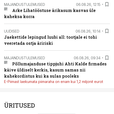
MAJANDUSTULEMUSED
06.08.26, 12:15
Arke Lihatööstuse ärikasum kasvas üle
kaheksa korra
UUDISED
06.08.26, 10:14
Jaekettide lepingud luubi all: tootjale ei tohi
veeretada ostja äririski
MAJANDUSTULEMUSED
06.08.26, 09:34
Põllumajanduse tippjuhi Ahti Kalde firmades
käive üldiselt kerkis, kasum samas nii
kahekordistus kui ka sulas pooleks
E-Piimast laekumata piimaraha on enam kui 1,2 miljonit eurot
ÜRITUSED