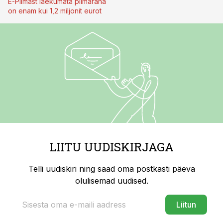
E-Piimast laekumata piimaraha
on enam kui 1,2 miljonit eurot
LIITU UUDISKIRJAGA
Telli uudiskiri ning saad oma postkasti päeva
olulisemad uudised.
Liitun