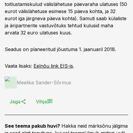
toitlustamiskulud välislähetuse päevaraha ulatuses (50
eurot välislähetuse esimese 15 päeva kohta, ja 32
eurot iga järgneva päeva kohta). Samuti saab külaliste
ja äripartnerite vastuvõtuks tehtud kulusid maha
arvata 32 euro ulatuses kuus.
Seadus on planeeritud jõustuma 1. jaanuaril 2018.
Vaata lisaks:
Eelnõu link EIS-is
.
Meelika Sander-Sõrmus
Jaga
Vihja
See teema pakub huvi?
Hakka neid märksõnu jälgima