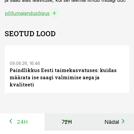
ja saad alati teavituse, kui sel teemal ilmub midagi uut!
põllumajandusõigus
SEOTUD LOOD
ST
09.06.26, 16:46
Paindlikkus Eesti taimekasvatuses: kuidas
määrata ise saagi valmimise aega ja
kvaliteeti
24H
72H
Nädal