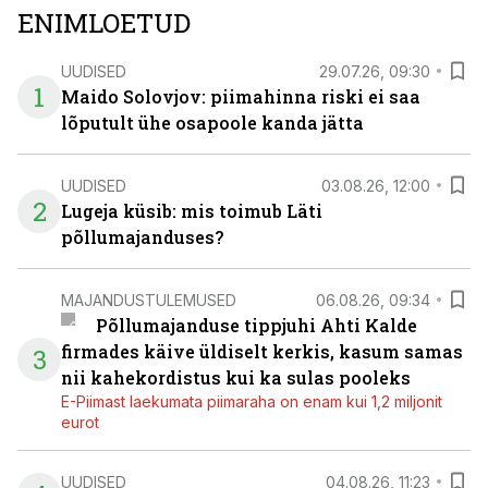
ENIMLOETUD
UUDISED
29.07.26, 09:30
1
Maido Solovjov: piimahinna riski ei saa
lõputult ühe osapoole kanda jätta
UUDISED
03.08.26, 12:00
2
Lugeja küsib: mis toimub Läti
põllumajanduses?
MAJANDUSTULEMUSED
06.08.26, 09:34
Põllumajanduse tippjuhi Ahti Kalde
firmades käive üldiselt kerkis, kasum samas
3
nii kahekordistus kui ka sulas pooleks
E-Piimast laekumata piimaraha on enam kui 1,2 miljonit
eurot
UUDISED
04.08.26, 11:23