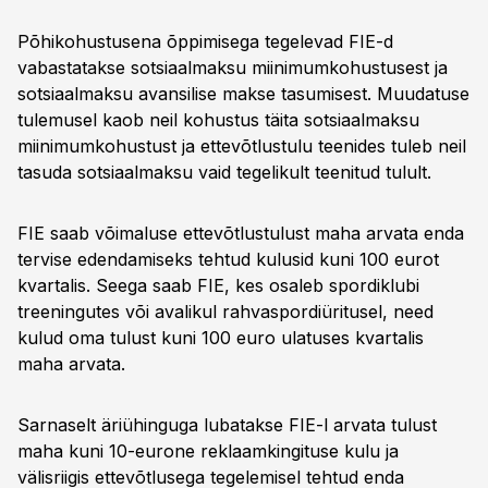
Põhikohustusena õppimisega tegelevad FIE-d
vabastatakse sotsiaalmaksu miinimumkohustusest ja
sotsiaalmaksu avansilise makse tasumisest. Muudatuse
tulemusel kaob neil kohustus täita sotsiaalmaksu
miinimumkohustust ja ettevõtlustulu teenides tuleb neil
tasuda sotsiaalmaksu vaid tegelikult teenitud tulult.
FIE saab võimaluse ettevõtlustulust maha arvata enda
tervise edendamiseks tehtud kulusid kuni 100 eurot
kvartalis. Seega saab FIE, kes osaleb spordiklubi
treeningutes või avalikul rahvaspordiüritusel, need
kulud oma tulust kuni 100 euro ulatuses kvartalis
maha arvata.
Sarnaselt äriühinguga lubatakse FIE-l arvata tulust
maha kuni 10-eurone reklaamkingituse kulu ja
välisriigis ettevõtlusega tegelemisel tehtud enda