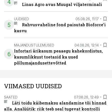
4
Linas Agro avas Muugal viljaterminali
UUDISED
05.08.26, 11:17
5
Rahvusvaheline fond paisutab Bioforce’i
kasvu
MAJANDUSTULEMUSED
04.08.26, 12:14
Infortari ärikasum peaaegu kahekordistus,
6
kasumlikkust toetasid ka uued
põllumajandusettevõtted
VIIMASED UUDISED
SAATED
07.08.26, 12:49
Läti toidu käibemaksu alandamine tõi hinnad
alla. Analüütik: riik teeb seal tugevat kontrolli