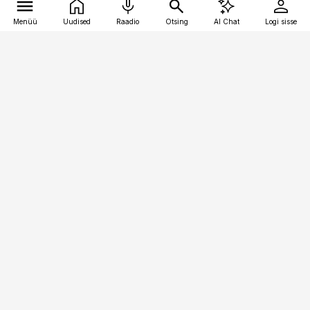
Menüü
Uudised
Raadio
Otsing
AI Chat
Logi sisse
Vana-Lõuna 39/1, 19094 Tallinn
(+372) 667 0111
pollumajandus@pollumajandus.ee
Telli
Reklaam
Firmast
Sisu kasutamisõigused
Ajakirjaniku
eetikakoodeks
Üldtingimused
Privaatsustingimused
Küpsiste poliitika
KKK
Eesti Meediaettevõtete
Eelistuste haldamine
Liit