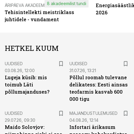
8 akadeemilist tundi
Energiasäästli
ÄRIPÄEVA AKADEEMIA
Tehisintellekti meistriklass
2026
juhtidele - vundament
HETKEL KUUM
UUDISED
UUDISED
03.08.26, 12:00
31.07.26, 13:21
Lugeja küsib: mis
Põllul roomab tulevane
toimub Läti
delikatess: Eesti ainsas
põllumajanduses?
teofarmis kasvab 600
000 tigu
UUDISED
MAJANDUSTULEMUSED
29.07.26, 09:30
04.08.26, 12:14
Maido Solovjov:
Infortari ärikasum