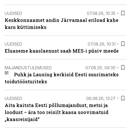
UUDISED
07.08.26, 10:35
Keskkonnaamet andis Järvamaal eriload kahe
karu küttimiseks
UUDISED
07.08.26, 10:31
Eluaseme kaaslaenust saab MES-i püsiv meede
MAJANDUSTULEMUSED
07.08.26, 09:30
Puhk ja Lausing kerkisid Eesti suurimateks
toidutöösturiteks
UUDISED
06.08.26, 13:27
Aita kaitsta Eesti põllumajandust, metsi ja
loodust – ära too reisilt kaasa soovimatuid
„kaasreisijaid“