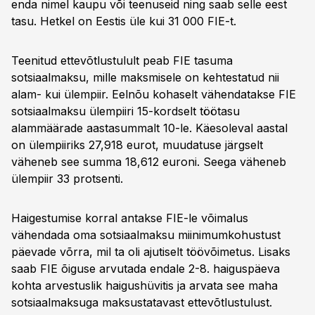
enda nimel kaupu või teenuseid ning saab selle eest
tasu. Hetkel on Eestis üle kui 31 000 FIE-t.
Teenitud ettevõtlustulult peab FIE tasuma
sotsiaalmaksu, mille maksmisele on kehtestatud nii
alam- kui ülempiir. Eelnõu kohaselt vähendatakse FIE
sotsiaalmaksu ülempiiri 15-kordselt töötasu
alammäärade aastasummalt 10-le. Käesoleval aastal
on ülempiiriks 27,918 eurot, muudatuse järgselt
väheneb see summa 18,612 euroni. Seega väheneb
ülempiir 33 protsenti.
Haigestumise korral antakse FIE-le võimalus
vähendada oma sotsiaalmaksu miinimumkohustust
päevade võrra, mil ta oli ajutiselt töövõimetus. Lisaks
saab FIE õiguse arvutada endale 2-8. haiguspäeva
kohta arvestuslik haigushüvitis ja arvata see maha
sotsiaalmaksuga maksustatavast ettevõtlustulust.