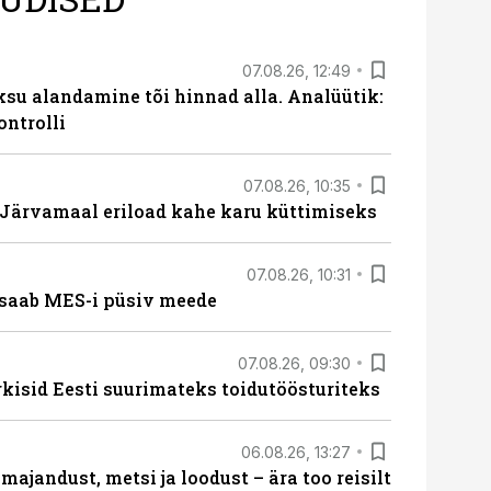
07.08.26, 12:49
ksu alandamine tõi hinnad alla. Analüütik:
ontrolli
07.08.26, 10:35
ärvamaal eriload kahe karu küttimiseks
07.08.26, 10:31
saab MES-i püsiv meede
07.08.26, 09:30
rkisid Eesti suurimateks toidutöösturiteks
06.08.26, 13:27
majandust, metsi ja loodust – ära too reisilt