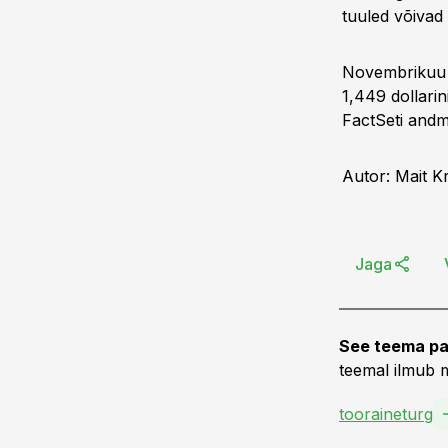
tuuled võivad
Novembrikuu k
1,449 dollarin
FactSeti andm
Autor: Mait K
Jaga
See teema pa
teemal ilmub m
tooraineturg