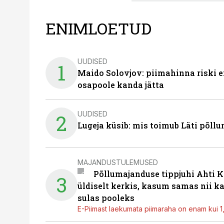
ENIMLOETUD
UUDISED
1
Maido Solovjov: piimahinna riski ei
osapoole kanda jätta
UUDISED
2
Lugeja küsib: mis toimub Läti põll
MAJANDUSTULEMUSED
Põllumajanduse tippjuhi Ahti K
3
üldiselt kerkis, kasum samas nii k
sulas pooleks
E-Piimast laekumata piimaraha on enam kui 1,2