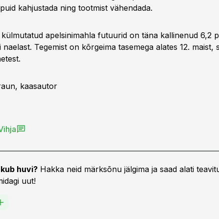
 puid kahjustada ning tootmist vähendada.
ülmutatud apelsinimahla futuurid on täna kallinenud 6,2 pr
i naelast. Tegemist on kõrgeima tasemega alates 12. maist, 
etest.
raun, kaasautor
Vihja
kub huvi?
Hakka neid märksõnu jälgima ja saad alati teavitu
idagi uut!