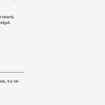
otsenti,
selgub
se, kui sel