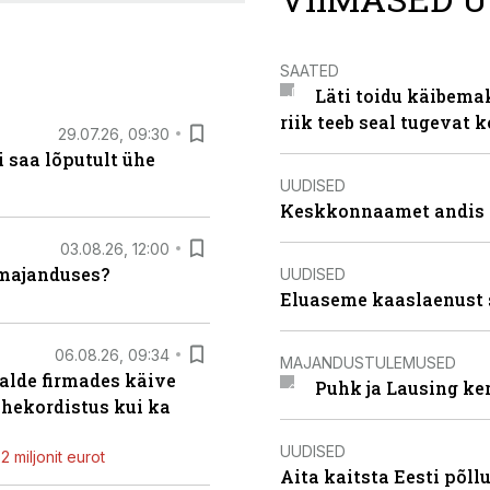
SAATED
Läti toidu käibema
riik teeb seal tugevat k
29.07.26, 09:30
 saa lõputult ühe
UUDISED
Keskkonnaamet andis J
03.08.26, 12:00
umajanduses?
UUDISED
Eluaseme kaaslaenust 
06.08.26, 09:34
MAJANDUSTULEMUSED
alde firmades käive
Puhk ja Lausing ke
ahekordistus kui ka
UUDISED
 miljonit eurot
Aita kaitsta Eesti põllu