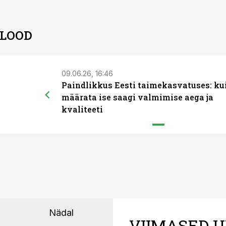
 LOOD
09.06.26, 16:46
Paindlikkus Eesti taimekasvatuses: ku
määrata ise saagi valmimise aega ja
kvaliteeti
Nädal
VIIMASED U