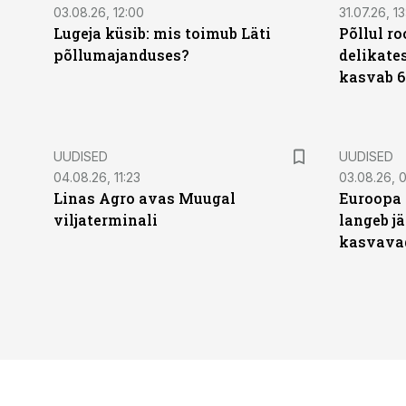
03.08.26, 12:00
31.07.26, 13
Lugeja küsib: mis toimub Läti
Põllul r
põllumajanduses?
delikates
kasvab 6
UUDISED
UUDISED
04.08.26, 11:23
03.08.26, 0
Linas Agro avas Muugal
Euroopa 
viljaterminali
langeb jä
kasvava