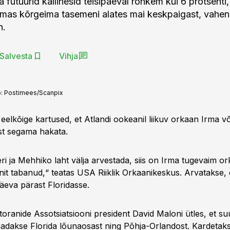
 futuurid kallinesid teisipäeval rohkem kui 6 protsenti,
dmas kõrgeima tasemeni alates mai keskpaigast, vahe
h.
Salvesta
Vihja
o:
Postimees/Scanpix
elkõige kartused, et Atlandi ookeanil liikuv orkaan Irma võ
st segama hakata.
eri ja Mehhiko laht välja arvestada, siis on Irma tugevaim o
nit tabanud,“ teatas USA Riiklik Orkaanikeskus. Arvatakse,
eva pärast Floridasse.
oranide Assotsiatsiooni president David Maloni ütles, et s
adakse Florida lõunaosast ning Põhja-Orlandost. Kardetaks