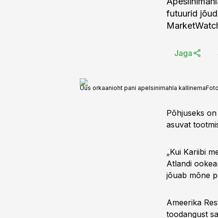
Apeslinimahla
futuurid jõu
MarketWatc
Jaga
Uus orkaanioht pani apelsinimahla kallinema
Fot
Põhjuseks on e
asuvat tootmi
„Kui Kariibi m
Atlandi ookea
jõuab mõne pä
Ameerika Rest
toodangust sa