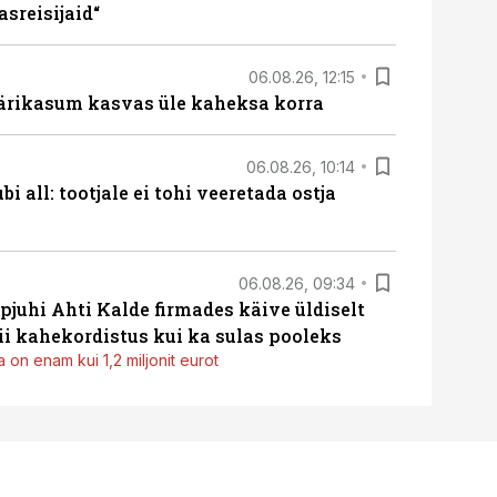
sreisijaid“
06.08.26, 12:15
ärikasum kasvas üle kaheksa korra
06.08.26, 10:14
i all: tootjale ei tohi veeretada ostja
06.08.26, 09:34
pjuhi Ahti Kalde firmades käive üldiselt
i kahekordistus kui ka sulas pooleks
 on enam kui 1,2 miljonit eurot