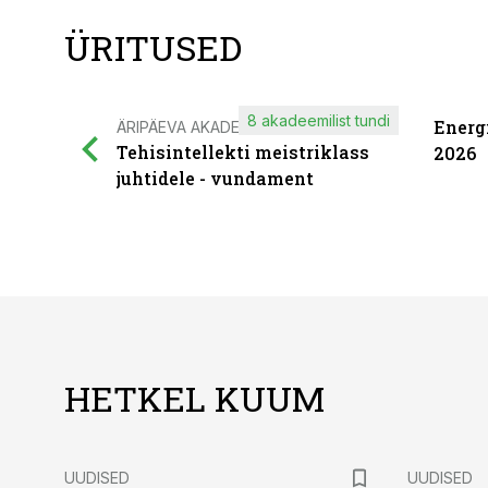
ÜRITUSED
8 akadeemilist tundi
Energ
ÄRIPÄEVA AKADEEMIA
Tehisintellekti meistriklass
2026
juhtidele - vundament
HETKEL KUUM
UUDISED
UUDISED