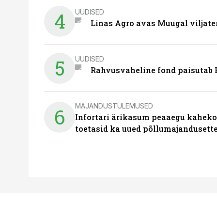
UUDISED
4
Linas Agro avas Muugal viljate
UUDISED
5
Rahvusvaheline fond paisutab B
MAJANDUSTULEMUSED
6
Infortari ärikasum peaaegu kaheko
toetasid ka uued põllumajandusett