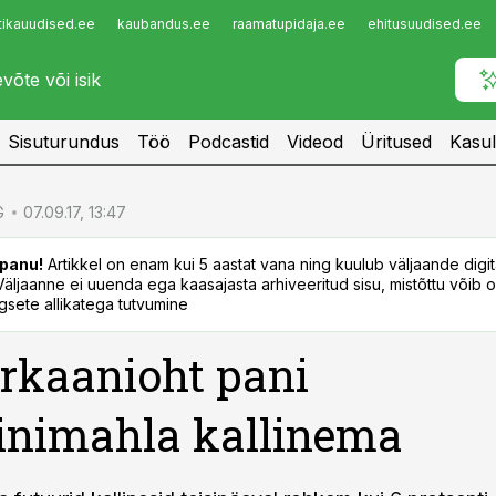
tikauudised.ee
kaubandus.ee
raamatupidaja.ee
ehitusuudised.ee
Infopank
Radar
Sisuturundus
Töö
Podcastid
Videod
Üritused
Kasul
G
07.09.17, 13:47
panu!
Artikkel on enam kui 5 aastat vana ning kuulub väljaande digi
. Väljaanne ei uuenda ega kaasajasta arhiveeritud sisu, mistõttu võib ol
sete allikatega tutvumine
rkaanioht pani
inimahla kallinema