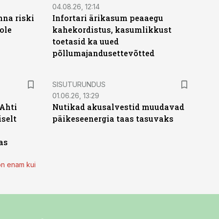
04.08.26, 12:14
nna riski
Infortari ärikasum peaaegu
ole
kahekordistus, kasumlikkust
toetasid ka uued
põllumajandusettevõtted
ST
SISUTURUNDUS
01.06.26, 13:29
 Ahti
Nutikad akusalvestid muudavad
iselt
päikeseenergia taas tasuvaks
as
on enam kui