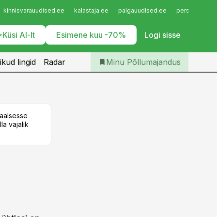
Iseteenindus
kinnisvarauudised.ee
kalastaja.ee
palgauudised.ee
personaliuudi
Telli Põllumajandus
Küsi AI-lt
Esimene kuu -70%
Logi sisse
ikud lingid
Radar
Minu Põllumajandus
taalsesse
la vajalik