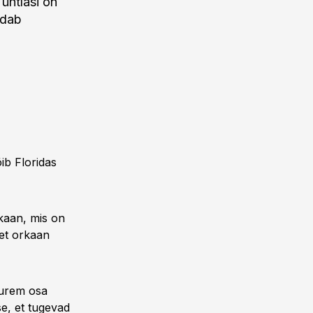
 ühtlasi on
ndab
ib Floridas
rkaan, mis on
 et orkaan
uurem osa
e, et tugevad