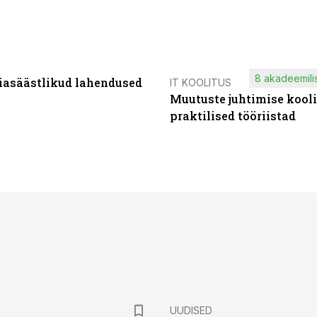
8 akadeemilis
iasäästlikud lahendused
IT KOOLITUS
Muutuste juhtimise kooli
praktilised tööriistad
UUDISED