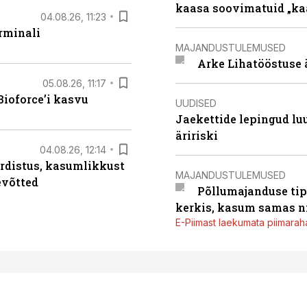
kaasa soovimatuid „kaa
04.08.26, 11:23
rminali
MAJANDUSTULEMUSED
Arke Lihatööstuse 
05.08.26, 11:17
ioforce’i kasvu
UUDISED
Jaekettide lepingud luub
äririski
04.08.26, 12:14
rdistus, kasumlikkust
MAJANDUSTULEMUSED
evõtted
Põllumajanduse tip
kerkis, kasum samas ni
E-Piimast laekumata piimaraha