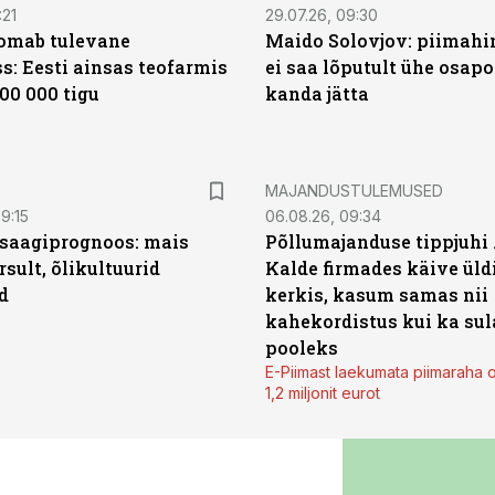
:21
29.07.26, 09:30
oomab tulevane
Maido Solovjov: piimahi
s: Eesti ainsas teofarmis
ei saa lõputult ühe osapo
00 000 tigu
kanda jätta
MAJANDUSTULEMUSED
9:15
06.08.26, 09:34
saagiprognoos: mais
Põllumajanduse tippjuhi
rsult, õlikultuurid
Kalde firmades käive üld
d
kerkis, kasum samas nii
kahekordistus kui ka sul
pooleks
E-Piimast laekumata piimaraha 
1,2 miljonit eurot