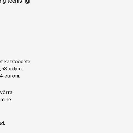
g teenis ligi
t kalatoodete
58 miljoni
4 euroni.
 võrra
kmine
ud.