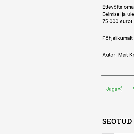
Ettevõtte oman
Eelmisel ja ül
75 000 eurot 
Põhjalikumalt
Autor: Mait K
Jaga
SEOTUD