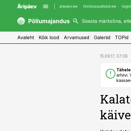
aripaev.ee
tööstusuudised.ee
logis
kaubandus.ee
imelineajalugu.ee
kinnisvarauudised.ee
imelineteadus.ee
Avaleht
Kõik lood
Arvamused
Galeriid
TOPid
cebook
cebook
15.09.17, 07:08
Twitter)
Twitter)
Tähele
kedIn
kedIn
arhiivi
kaasaeg
ail
ail
Kalat
k
k
käive