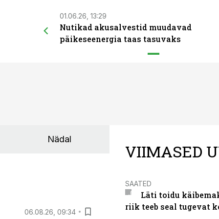
01.06.26, 13:29
Nutikad akusalvestid muudavad
päikeseenergia taas tasuvaks
Nädal
VIIMASED U
SAATED
Läti toidu käibema
riik teeb seal tugevat k
06.08.26, 09:34