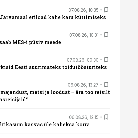
07.08.26, 10:35
ärvamaal eriload kahe karu küttimiseks
07.08.26, 10:31
saab MES-i püsiv meede
07.08.26, 09:30
rkisid Eesti suurimateks toidutöösturiteks
06.08.26, 13:27
majandust, metsi ja loodust – ära too reisilt
sreisijaid“
06.08.26, 12:15
ärikasum kasvas üle kaheksa korra