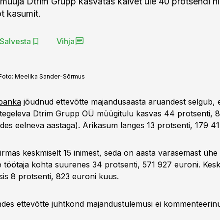
müüja Dtrim Grupp kasvatas käivet üle 40 protsendi nin
t kasumit.
Salvesta
Vihja
Foto:
Meelika Sander-Sõrmus
opanka
jõudnud ettevõtte majandusaasta aruandest selgub, e
tegeleva Dtrim Grupp OÜ müügitulu kasvas 44 protsenti, 8,
ldes eelneva aastaga). Ärikasum langes 13 protsenti, 179 41
firmas keskmiselt 15 inimest, seda on aasta varasemast ühe
 töötaja kohta suurenes 34 protsenti, 571 927 euroni. Kes
is 8 protsenti, 823 euroni kuus.
des ettevõtte juhtkond majandustulemusi ei kommenteerin