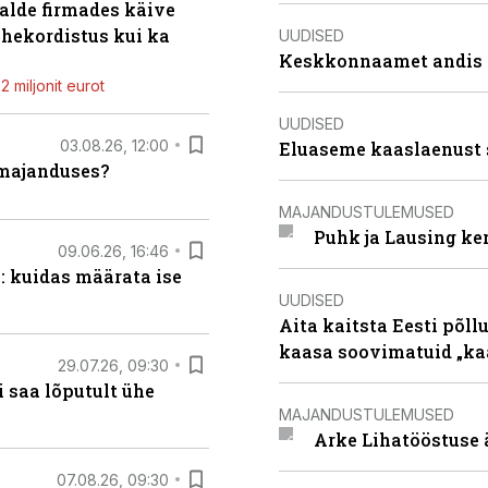
alde firmades käive
ahekordistus kui ka
UUDISED
Keskkonnaamet andis J
 miljonit eurot
UUDISED
03.08.26, 12:00
Eluaseme kaaslaenust 
umajanduses?
MAJANDUSTULEMUSED
Puhk ja Lausing ke
09.06.26, 16:46
: kuidas määrata ise
UUDISED
Aita kaitsta Eesti põllu
kaasa soovimatuid „kaa
29.07.26, 09:30
 saa lõputult ühe
MAJANDUSTULEMUSED
Arke Lihatööstuse 
07.08.26, 09:30