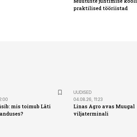
Muutuste juhtimise kooli
praktilised tööriistad
UUDISED
2:00
04.08.26, 11:23
sib: mis toimub Läti
Linas Agro avas Muugal
anduses?
viljaterminali