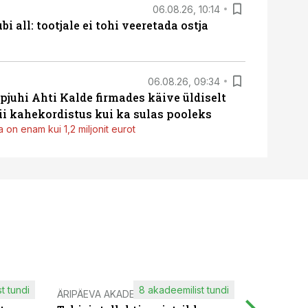
06.08.26, 10:14
i all: tootjale ei tohi veeretada ostja
06.08.26, 09:34
pjuhi Ahti Kalde firmades käive üldiselt
i kahekordistus kui ka sulas pooleks
 on enam kui 1,2 miljonit eurot
t tundi
8 akadeemilist tundi
ÄRIPÄEVA AKADEEMIA
IT KOOLIT