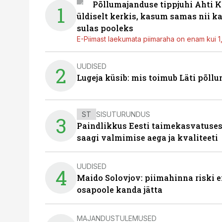
Põllumajanduse tippjuhi Ahti K
1
üldiselt kerkis, kasum samas nii k
sulas pooleks
E-Piimast laekumata piimaraha on enam kui 1,2
UUDISED
2
Lugeja küsib: mis toimub Läti põll
ST
SISUTURUNDUS
3
Paindlikkus Eesti taimekasvatuses
saagi valmimise aega ja kvaliteeti
UUDISED
4
Maido Solovjov: piimahinna riski ei
osapoole kanda jätta
MAJANDUSTULEMUSED