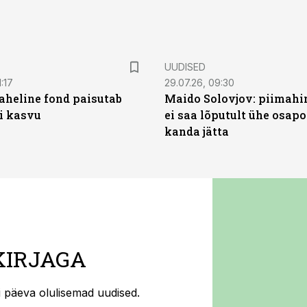
UUDISED
:17
29.07.26, 09:30
heline fond paisutab
Maido Solovjov: piimahi
’i kasvu
ei saa lõputult ühe osapo
kanda jätta
KIRJAGA
ti päeva olulisemad uudised.