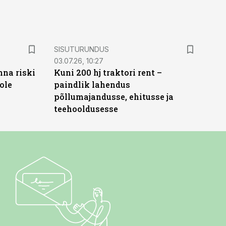
ST
SISUTURUNDUS
03.07.26, 10:27
nna riski
Kuni 200 hj traktori rent –
ole
paindlik lahendus
põllumajandusse, ehitusse ja
teehooldusesse