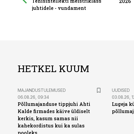
Tehisintellekti meistriklass
2026
juhtidele - vundament
HETKEL KUUM
MAJANDUSTULEMUSED
UUDISED
06.08.26, 09:34
03.08.26, 1
Põllumajanduse tippjuhi Ahti
Lugeja kü
Kalde firmades käive üldiselt
põllumaj
kerkis, kasum samas nii
kahekordistus kui ka sulas
pooleks