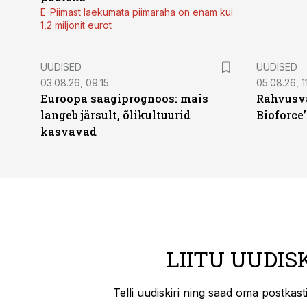
E-Piimast laekumata piimaraha on enam kui
1,2 miljonit eurot
UUDISED
UUDISED
03.08.26, 09:15
05.08.26, 11
Euroopa saagiprognoos: mais
Rahvusva
langeb järsult, õlikultuurid
Bioforce
kasvavad
LIITU UUDIS
Telli uudiskiri ning saad oma postkas