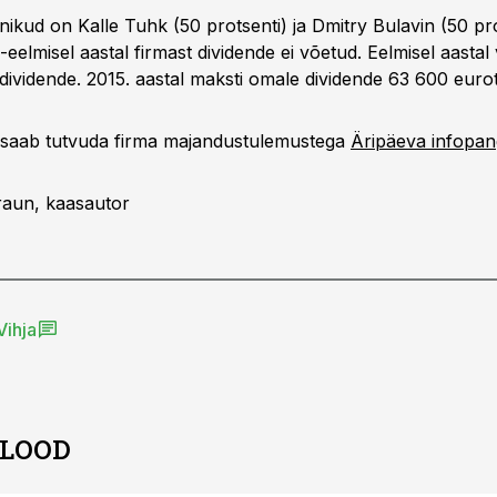
ikud on Kalle Tuhk (50 protsenti) ja Dmitry Bulavin (50 pro
e-eelmisel aastal firmast dividende ei võetud. Eelmisel aastal 
dividende. 2015. aastal maksti omale dividende 63 600 eurot
 saab tutvuda firma majandustulemustega
Äripäeva infopa
raun, kaasautor
Vihja
 LOOD