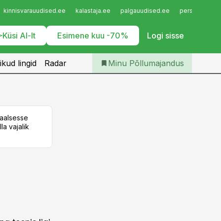
Iseteenindus
kinnisvarauudised.ee
kalastaja.ee
palgauudised.ee
personaliuudi
Telli Põllumajandus
Küsi AI-lt
Esimene kuu -70%
Logi sisse
ikud lingid
Radar
Minu Põllumajandus
taalsesse
la vajalik