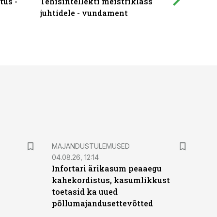
tus -
Tehisintellekti meistriklass
Muutuste
juhtidele - vundament
praktilis
MAJANDUSTULEMUSED
04.08.26, 12:14
Infortari ärikasum peaaegu
kahekordistus, kasumlikkust
toetasid ka uued
põllumajandusettevõtted