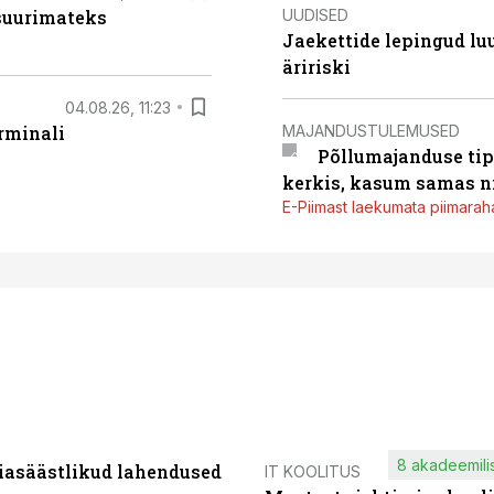
UUDISED
 suurimateks
Jaekettide lepingud luub
äririski
04.08.26, 11:23
MAJANDUSTULEMUSED
rminali
Põllumajanduse tip
kerkis, kasum samas ni
E-Piimast laekumata piimaraha
8 akadeemilis
iasäästlikud lahendused
IT KOOLITUS