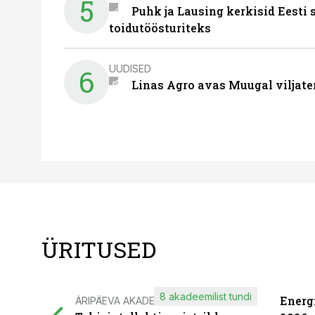
5
Puhk ja Lausing kerkisid Eesti
toidutöösturiteks
UUDISED
6
Linas Agro avas Muugal viljate
ÜRITUSED
8 akadeemilist tundi
Energ
ÄRIPÄEVA AKADEEMIA