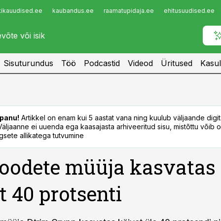
tikauudised.ee
kaubandus.ee
raamatupidaja.ee
ehitusuudised.ee
Infopank
Radar
Sisuturundus
Töö
Podcastid
Videod
Üritused
Kasul
panu!
Artikkel on enam kui 5 aastat vana ning kuulub väljaande digi
. Väljaanne ei uuenda ega kaasajasta arhiveeritud sisu, mistõttu võib ol
sete allikatega tutvumine
oodete müüja kasvatas
t 40 protsenti