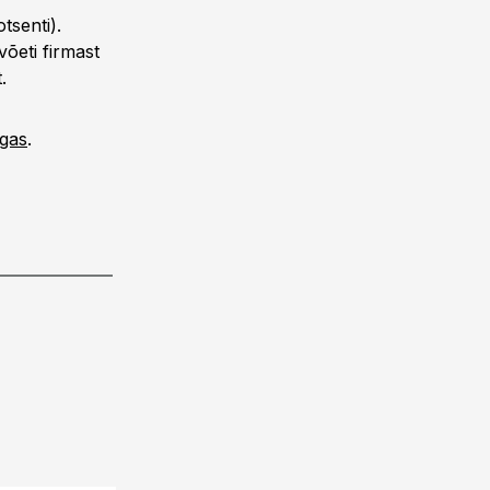
tsenti).
võeti firmast
.
ngas
.