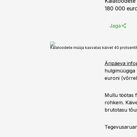
Kalatoodete 
180 000 euro
Jaga
Kalatoodete müüja kasvatas käivet 40 protsenti
Äripäeva inf
hulgimüügiga 
euroni (võrre
Mullu töötas 
rohkem. Käive
brutotasu tõus
Tegevusaruan