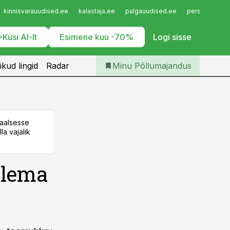
Iseteenindus
kinnisvarauudised.ee
kalastaja.ee
palgauudised.ee
personaliuudi
Telli Põllumajandus
Küsi AI-lt
Esimene kuu -70%
Logi sisse
ikud lingid
Radar
Minu Põllumajandus
taalsesse
la vajalik
olema