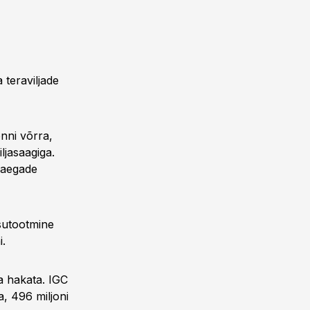
 teraviljade
onni võrra,
ljasaagiga.
i aegade
isutootmine
i.
a hakata. IGC
a, 496 miljoni