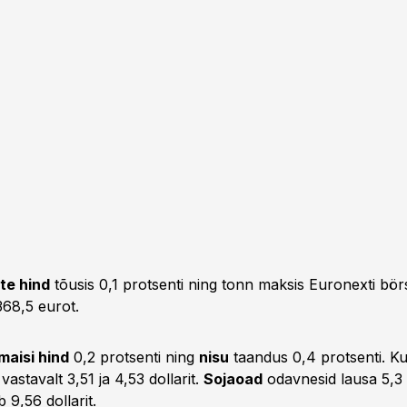
te hind
tõusis 0,1 protsenti ning tonn maksis Euronexti börs
368,5 eurot.
maisi hind
0,2 protsenti ning
nisu
taandus 0,4 protsenti. K
vastavalt 3,51 ja 4,53 dollarit.
Sojaoad
odavnesid lausa 5,3 
9,56 dollarit.