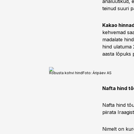
analüütikud, e
teinud suuri p
Kakao hinna
kehvemad saag
madalate hind
hind ulatuma 
aasta lõpuks 
Robusta kohvi hind
Foto:
Äripäev AS
Nafta hind tõ
Nafta hind tõu
piirata Iraagi
Nimelt on kur