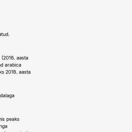
atud.
 (2018. aasta
ad arabica
ks 2018. aasta
ädalaga
mis peaks
anga