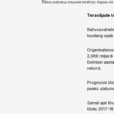
Suhkru märtsikuu futuuride hind
Foto:
Äripäev AS
Teraviljade 
Rahvusvahelin
toodang saab 
Organisatsioo
2,069 miljardi
Eelmisel aasta
rekord.
Prognoosi tõst
peaks ulatuma 
Samal ajal tõ
tõstis 2017-18