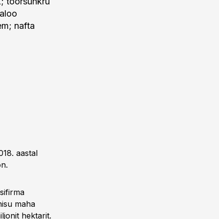
k; toorsuhkru
jaloo
em; nafta
018. aastal
on.
sifirma
inisu maha
jonit hektarit.