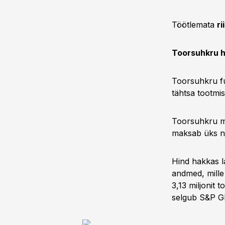
Töötlemata
ri
Toorsuhkru hi
Toorsuhkru fut
tähtsa tootmi
Toorsuhkru mä
maksab üks nae
Hind hakkas l
andmed, mille
3,13 miljonit 
selgub S&P Glo