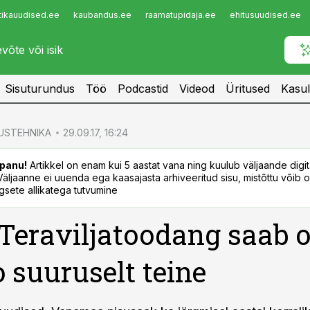
tikauudised.ee
kaubandus.ee
raamatupidaja.ee
ehitusuudised.ee
Infopank
Radar
Sisuturundus
Töö
Podcastid
Videod
Üritused
Kasul
USTEHNIKA
29.09.17, 16:24
panu!
Artikkel on enam kui 5 aastat vana ning kuulub väljaande digi
. Väljaanne ei uuenda ega kaasajasta arhiveeritud sisu, mistõttu võib ol
sete allikatega tutvumine
 Teraviljatoodang saab 
o suuruselt teine