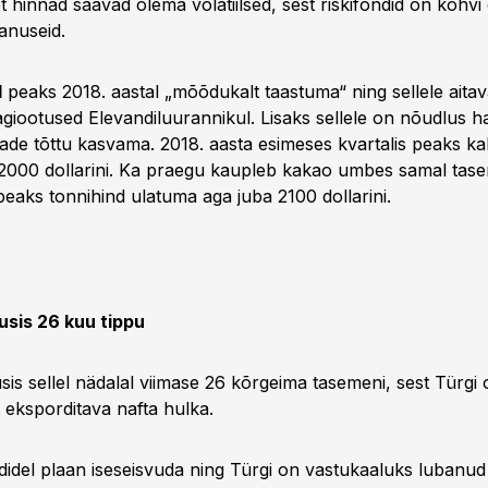
t hinnad saavad olema volatiilsed, sest riskifondid on kohv
anuseid.
d
peaks 2018. aastal „mõõdukalt taastuma“ ning sellele aita
iootused Elevandiluurannikul. Lisaks sellele on nõudlus 
ade tõttu kasvama. 2018. aasta esimeses kvartalis peaks k
2000 dollarini. Ka praegu kaupleb kakao umbes samal tase
peaks tonnihind ulatuma aga juba 2100 dollarini.
usis 26 kuu tippu
sis sellel nädalal viimase 26 kõrgeima tasemeni, sest Türgi
st eksporditava nafta hulka.
didel plaan iseseisvuda ning Türgi on vastukaaluks lubanud 