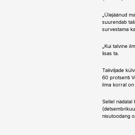
„Ülejäänud ma
suurendab tali
survestama ka 
„Kui talvine i
lisas ta.
Taliviljade k
60 protsenti V
ilma korral o
Sellel nädalal
(detsembrikuu 
nisutoodang on