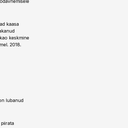
i odavnemisele
vad kaasa
hakanud
akao keskmine
mel. 2018.
 on lubanud
piirata