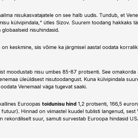
ailma nisukasvatajatele on see halb uudis. Tundub, et Ve
nisu külvipindala,“ ütles Sizov. Suurem toodang hakkaks tä
globaalseid nisuhindasid.
lm on keskmine, siis võime ka järgmisel aastal oodata korralik
ülvist moodustab nisu umbes 85-87 protsenti. See omakord
enemaa üleüldisest nisutoodangust. Kuna külvipindala suure
n oodata Venemaal väga tugevat saaki.
 kallines Euroopas
toidunisu hind
1,2 protsenti, 166,5 euroni
futuur). Hinnad on viimastel kuudel tublisti langenud, ses
 rekordiliselt suur, samuti survestab Euroopa hindasid US