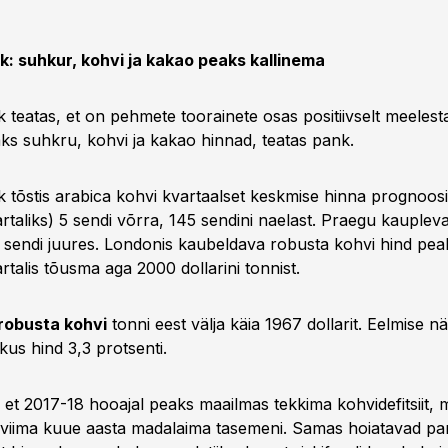
 suhkur, kohvi ja kakao peaks kallinema
eatas, et on pehmete toorainete osas positiivselt meelest
s suhkru, kohvi ja kakao hinnad, teatas pank.
õstis arabica kohvi kvartaalset keskmise hinna prognoosi
rtaliks) 5 sendi võrra, 145 sendini naelast. Praegu kauplev
8 sendi juures. Londonis kaubeldava robusta kohvi hind pea
talis tõusma aga 2000 dollarini tonnist.
robusta kohvi
tonni eest välja käia 1967 dollarit. Eelmise n
kus hind 3,3 protsenti.
 et 2017-18 hooajal peaks maailmas tekkima kohvidefitsiit, 
viima kuue aasta madalaima tasemeni. Samas hoiatavad p