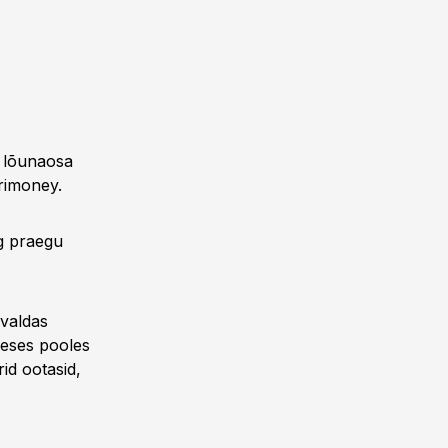
a lõunaosa
grimoney.
ng praegu
avaldas
meses pooles
id ootasid,