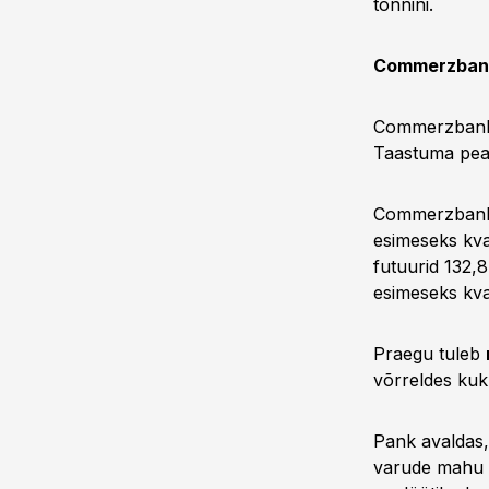
tonnini.
Commerzbank:
Commerzbank t
Taastuma peak
Commerzbank t
esimeseks kva
futuurid 132,
esimeseks kvar
Praegu tuleb
võrreldes kuk
Pank avaldas,
varude mahu 