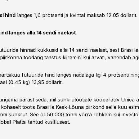
isi hind
langes 1,6 protsenti ja kvintal maksab 12,05 dollarit.
nd langes alla 14 sendi naelast
uuride hinnad kukkusid alla 14 sendi naelast, sest Brasiili
spiirkonna toodang taastus kiiremini kui arvati, vahendab a
rtsikuu futuuride hind langes nädalaga ligi 4 protsenti ni
l (0,45 kg) 13,95 dollarit.
angema pärast seda, mil suhkrutootjate kooperatiiv Unica 
 kohaselt tootis Brasiilia Kesk-Lõuna piirkond selle kuu esi
tonni suhkrut. See oli 50 000 tonni võrra rohkem kui investor
bal Plattsi tehtud küsitlusest.