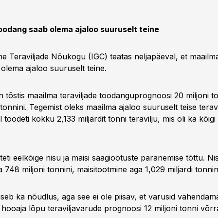
toodang saab olema ajaloo suuruselt teine
e Teraviljade Nõukogu (IGC) teatas neljapäeval, et maailma
olema ajaloo suuruselt teine.
n tõstis maailma teraviljade toodanguprognoosi 20 miljoni t
 tonnini. Tegemist oleks maailma ajaloo suuruselt teise teravi
l toodeti kokku 2,133 miljardit tonni teravilju, mis oli ka kõig
eti eelkõige nisu ja maisi saagiootuste paranemise tõttu. N
748 miljoni tonnini, maisitootmine aga 1,029 miljardi tonnin
useb ka nõudlus, aga see ei ole piisav, et varusid vähendam
 hooaja lõpu teraviljavarude prognoosi 12 miljoni tonni võrr