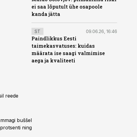
ei saa lõputult ühe osapoole
kanda jätta
ST
09.06.26, 16:46
Paindlikkus Eesti
taimekasvatuses: kuidas
määrata ise saagi valmimise
aega ja kvaliteeti
il reede
ummagi buššel
protsenti ning