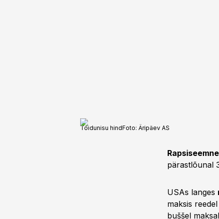
Toidunisu hind
Foto:
Äripäev AS
Rapsiseemne
pärastlõunal 
USAs langes
maksis reedel 
buššel maksab 