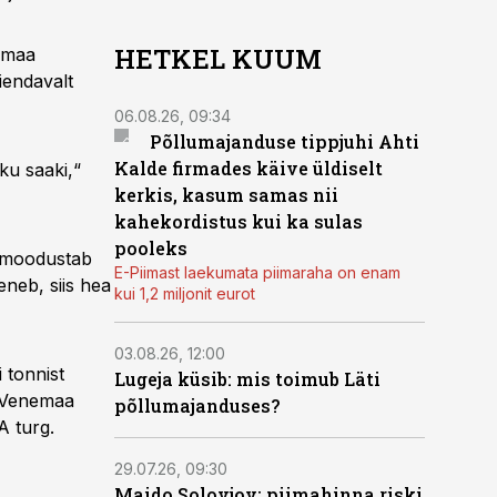
HETKEL KUUM
nemaa
iendavalt
06.08.26, 09:34
Põllumajanduse tippjuhi Ahti
Kalde firmades käive üldiselt
ku saaki,“
kerkis, kasum samas nii
kahekordistus kui ka sulas
pooleks
a moodustab
E-Piimast laekumata piimaraha on enam
neb, siis hea
kui 1,2 miljonit eurot
03.08.26, 12:00
 tonnist
Lugeja küsib: mis toimub Läti
t Venemaa
põllumajanduses?
A turg.
29.07.26, 09:30
Maido Solovjov: piimahinna riski