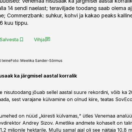
uudised: Venemaa nisusaak ka järgmisel aastal korrali
alla 14 sendi naelast; teraviljade toodang saab olema a
ine; Commerzbank: suhkur, kohvi ja kakao peaks kallin
6 kuu tippu.
Salvesta
Vihja
 teine
Foto:
Meelika Sander-Sõrmus
saak ka järgmisel aastal korralik
 nisutoodang jõuab sellel aastal suure rekordini, võib ka 2
aada, sest varajane külvamine on olnud kiire, teatas SovEc
mehed on nüüd „kiiresti külvamas,“ ütles Venemaa analüü
vdirektor Andrey Sizov. Ametlike andmete kohaselt on tal
2 miljonile hektarile. Mullu samal ajal oli see näitaja 10,8 mil