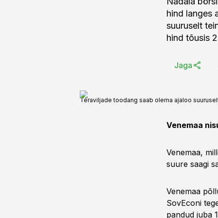
Nädala börsi
hind langes 
suuruselt te
hind tõusis 2
Jaga
Teraviljade toodang saab olema ajaloo suuruselt
Venemaa nisu
Venemaa, mille
suure saagi s
Venemaa põllu
SovEconi tege
pandud juba 11,