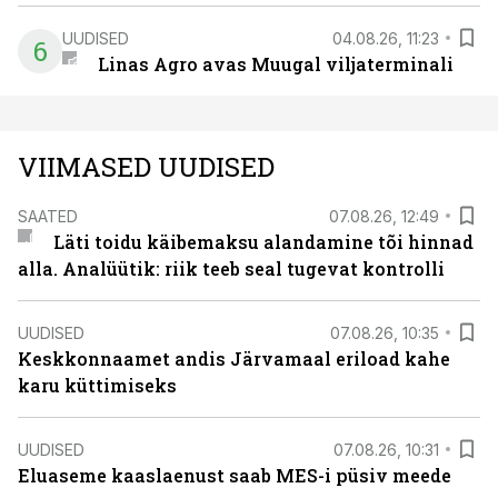
UUDISED
04.08.26, 11:23
6
Linas Agro avas Muugal viljaterminali
VIIMASED UUDISED
SAATED
07.08.26, 12:49
Läti toidu käibemaksu alandamine tõi hinnad
alla. Analüütik: riik teeb seal tugevat kontrolli
UUDISED
07.08.26, 10:35
Keskkonnaamet andis Järvamaal eriload kahe
karu küttimiseks
UUDISED
07.08.26, 10:31
Eluaseme kaaslaenust saab MES-i püsiv meede