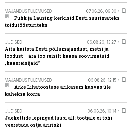
MAJANDUSTULEMUSED
07.08.26, 09:30
Puhk ja Lausing kerkisid Eesti suurimateks
toidutöösturiteks
UUDISED
06.08.26, 13:27
Aita kaitsta Eesti põllumajandust, metsi ja
loodust – ära too reisilt kaasa soovimatuid
„kaasreisijaid“
MAJANDUSTULEMUSED
06.08.26, 12:15
Arke Lihatööstuse ärikasum kasvas üle
kaheksa korra
UUDISED
06.08.26, 10:14
Jaekettide lepingud luubi all: tootjale ei tohi
veeretada ostja äririski