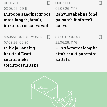
UUDISED
UUDISED
03.08.26, 09:15
05.08.26, 11:17
Euroopa saagiprognoos:
Rahvusvaheline fond
mais langeb järsult,
paisutab Bioforce’i
õlikultuurid kasvavad
kasvu
ST
MAJANDUSTULEMUSED
SISUTURUNDUS
07.08.26, 09:30
22.06.26, 11:16
Puhk ja Lausing
Uus väetamisloogika
kerkisid Eesti
aitab saaki paremini
suurimateks
kaitsta
toidutöösturiteks