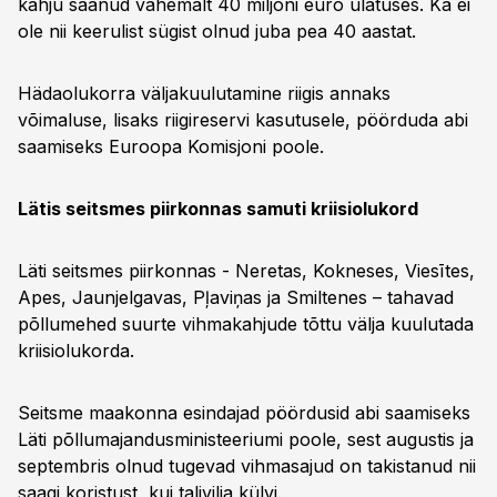
kahju saanud vähemalt 40 miljoni euro ulatuses. Ka ei
ole nii keerulist sügist olnud juba pea 40 aastat.
Hädaolukorra väljakuulutamine riigis annaks
võimaluse, lisaks riigireservi kasutusele, pöörduda abi
saamiseks Euroopa Komisjoni poole.
Lätis seitsmes piirkonnas samuti kriisiolukord
Läti seitsmes piirkonnas - Neretas, Kokneses, Viesītes,
Apes, Jaunjelgavas, Pļaviņas ja Smiltenes – tahavad
põllumehed suurte vihmakahjude tõttu välja kuulutada
kriisiolukorda.
Seitsme maakonna esindajad pöördusid abi saamiseks
Läti põllumajandusministeeriumi poole, sest augustis ja
septembris olnud tugevad vihmasajud on takistanud nii
saagi koristust, kui talivilja külvi.