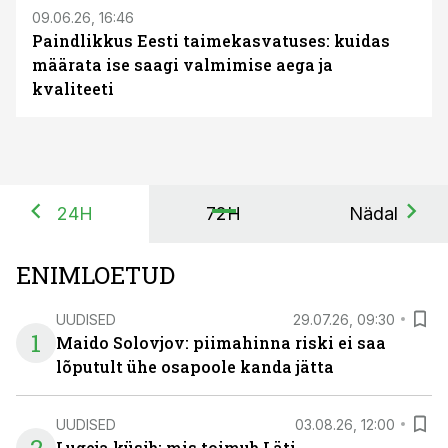
09.06.26, 16:46
Paindlikkus Eesti taimekasvatuses: kuidas
määrata ise saagi valmimise aega ja
kvaliteeti
24H
72H
Nädal
ENIMLOETUD
UUDISED
29.07.26, 09:30
1
Maido Solovjov: piimahinna riski ei saa
lõputult ühe osapoole kanda jätta
UUDISED
03.08.26, 12:00
Lugeja küsib: mis toimub Läti