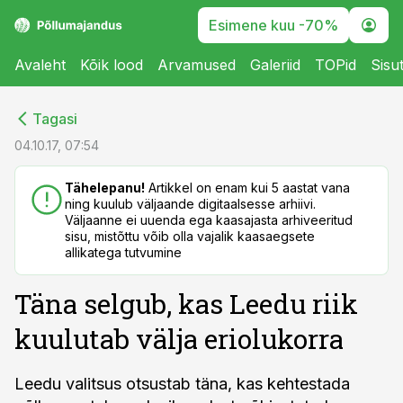
Esimene kuu -70%
Avaleht
Kõik lood
Arvamused
Galeriid
TOPid
Sisu
cebook
cebook
Tagasi
Twitter)
Twitter)
04.10.17, 07:54
kedIn
kedIn
Tähelepanu!
Artikkel on enam kui 5 aastat vana
ning kuulub väljaande digitaalsesse arhiivi.
ail
ail
Väljaanne ei uuenda ega kaasajasta arhiveeritud
sisu, mistõttu võib olla vajalik kaasaegsete
k
k
allikatega tutvumine
Täna selgub, kas Leedu riik
kuulutab välja eriolukorra
Leedu valitsus otsustab täna, kas kehtestada