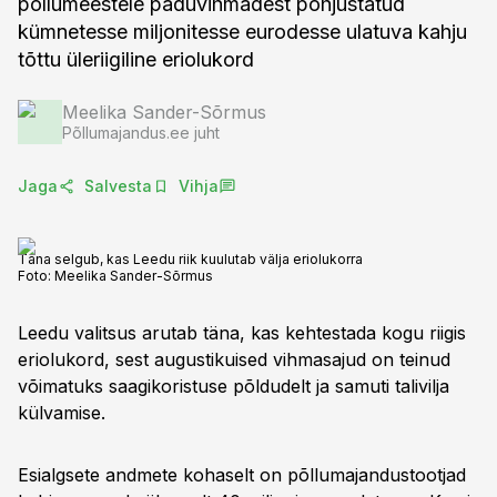
põllumeestele paduvihmadest põhjustatud
kümnetesse miljonitesse eurodesse ulatuva kahju
tõttu üleriigiline eriolukord
Meelika Sander-Sõrmus
Põllumajandus.ee juht
Jaga
Salvesta
Vihja
Täna selgub, kas Leedu riik kuulutab välja eriolukorra
Foto:
Meelika Sander-Sõrmus
Leedu valitsus arutab täna, kas kehtestada kogu riigis
eriolukord, sest augustikuised vihmasajud on teinud
võimatuks saagikoristuse põldudelt ja samuti talivilja
külvamise.
Esialgsete andmete kohaselt on põllumajandustootjad