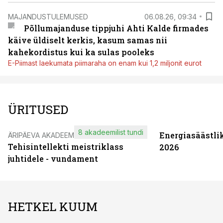
MAJANDUSTULEMUSED
06.08.26, 09:34
Põllumajanduse tippjuhi Ahti Kalde firmades
käive üldiselt kerkis, kasum samas nii
kahekordistus kui ka sulas pooleks
E-Piimast laekumata piimaraha on enam kui 1,2 miljonit eurot
ÜRITUSED
8 akadeemilist tundi
Energiasäästli
ÄRIPÄEVA AKADEEMIA
Tehisintellekti meistriklass
2026
juhtidele - vundament
HETKEL KUUM