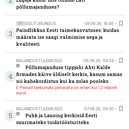
2
põllumajanduses?
SISUTURUNDUS
09.06.26, 16:46
ST
Paindlikkus Eesti taimekasvatuses: kuidas
3
määrata ise saagi valmimise aega ja
kvaliteeti
MAJANDUSTULEMUSED
06.08.26, 09:34
Põllumajanduse tippjuhi Ahti Kalde
firmades käive üldiselt kerkis, kasum samas
4
nii kahekordistus kui ka sulas pooleks
E-Piimast laekumata piimaraha on enam kui 1,2 miljonit
eurot
MAJANDUSTULEMUSED
07.08.26, 09:30
5
Puhk ja Lausing kerkisid Eesti
suurimateks toidutöösturiteks