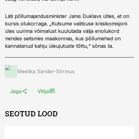
Läti põllumajandusminister Janis Duklavs ütles, et on
kursis olukorraga. „Kutsume valitsuse kriisikomisjoni
üles uurima võimalust kuulutada välja eriolukord
nendes seitsmes maakonnas, kus põllumehed on
kannatanud kahju üleujutuste tõttu,“ sõnas ta.
Meelika Sander-Sõrmus
Jaga
Vihja
SEOTUD LOOD
ST