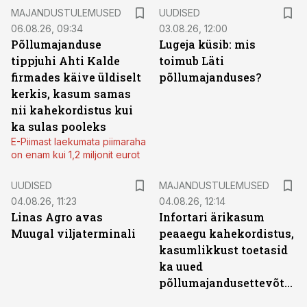
MAJANDUSTULEMUSED
UUDISED
06.08.26, 09:34
03.08.26, 12:00
Põllumajanduse
Lugeja küsib: mis
tippjuhi Ahti Kalde
toimub Läti
firmades käive üldiselt
põllumajanduses?
kerkis, kasum samas
nii kahekordistus kui
ka sulas pooleks
E-Piimast laekumata piimaraha
on enam kui 1,2 miljonit eurot
UUDISED
MAJANDUSTULEMUSED
04.08.26, 11:23
04.08.26, 12:14
Linas Agro avas
Infortari ärikasum
Muugal viljaterminali
peaaegu kahekordistus,
kasumlikkust toetasid
ka uued
põllumajandusettevõtted