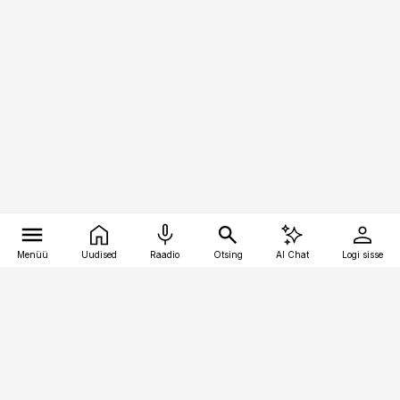
Menüü
Uudised
Raadio
Otsing
AI Chat
Logi sisse
Vana-Lõuna 39/1, 19094 Tallinn
(+372) 667 0111
pollumajandus@pollumajandus.ee