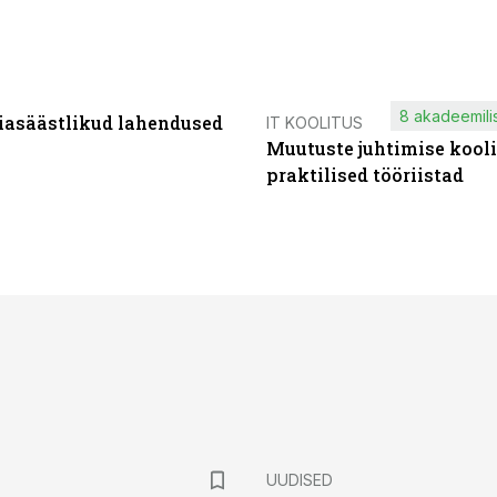
8 akadeemilis
iasäästlikud lahendused
IT KOOLITUS
Muutuste juhtimise kooli
praktilised tööriistad
UUDISED