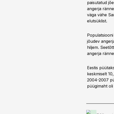
paisutatud jõ
angerja ränne
väga vähe Sar
elutsüklist.
Populatsiooni
jõudev angerj
hiljem. Seetõ
angerja ränne
Eestis püütaks
keskmiselt 10
2004-2007 püü
püügimaht oli