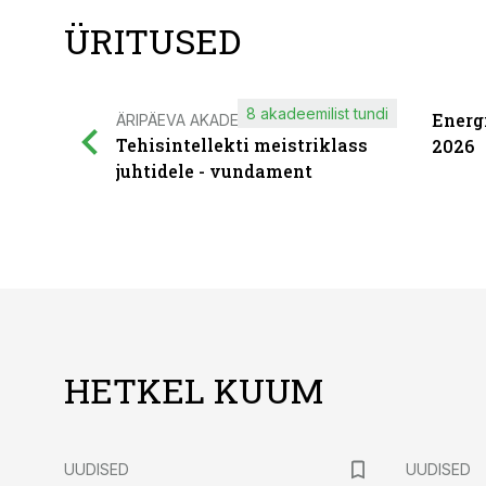
ÜRITUSED
8 akadeemilist tundi
Energ
ÄRIPÄEVA AKADEEMIA
Tehisintellekti meistriklass
2026
juhtidele - vundament
HETKEL KUUM
UUDISED
UUDISED