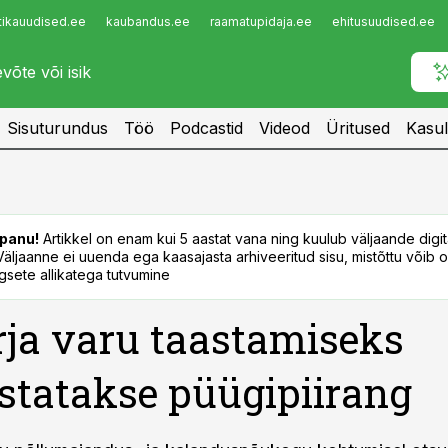
tikauudised.ee
kaubandus.ee
raamatupidaja.ee
ehitusuudised.ee
Infopank
Radar
Sisuturundus
Töö
Podcastid
Videod
Üritused
Kasul
panu!
Artikkel on enam kui 5 aastat vana ning kuulub väljaande digi
. Väljaanne ei uuenda ega kaasajasta arhiveeritud sisu, mistõttu võib ol
sete allikatega tutvumine
ja varu taastamiseks
statakse püügipiirang