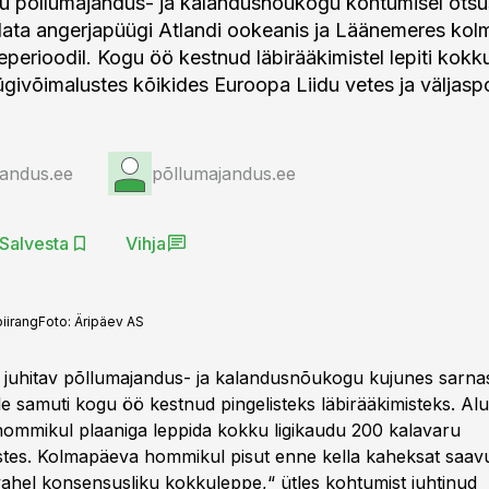
u põllumajandus- ja kalandusnõukogu kohtumisel otsu
elata angerjapüügi Atlandi ookeanis ja Läänemeres ko
eperioodil. Kogu öö kestnud läbirääkimistel lepiti kok
ügivõimalustes kõikides Euroopa Liidu vetes ja väljas
jandus.ee
põllumajandus.ee
Salvesta
Vihja
iirang
Foto:
Äripäev AS
i juhitav põllumajandus- ja kalandusnõukogu kujunes sarnas
le samuti kogu öö kestnud pingelisteks läbirääkimisteks. Al
mmikul plaaniga leppida kokku ligikaudu 200 kalavaru
tes. Kolmapäeva hommikul pisut enne kella kaheksat saav
 vahel konsensusliku kokkuleppe,“ ütles kohtumist juhtinud