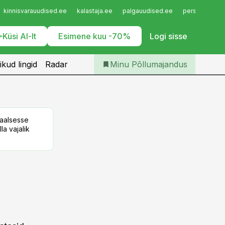
Iseteenindus
kinnisvarauudised.ee
kalastaja.ee
palgauudised.ee
personaliuudi
Telli Põllumajandus
Küsi AI-lt
Esimene kuu -70%
Logi sisse
ikud lingid
Radar
Minu Põllumajandus
taalsesse
la vajalik