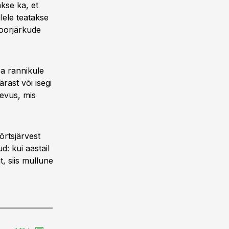
kse ka, et
lele teatakse
oorjärkude
pa rannikule
rast või isegi
gevus, mis
õrtsjärvest
: kui aastail
, siis mullune