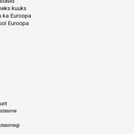
stasid
lmeks kuuks
ku ka Euroopa
pool Euroopa
elt
ustasime
utasimegi