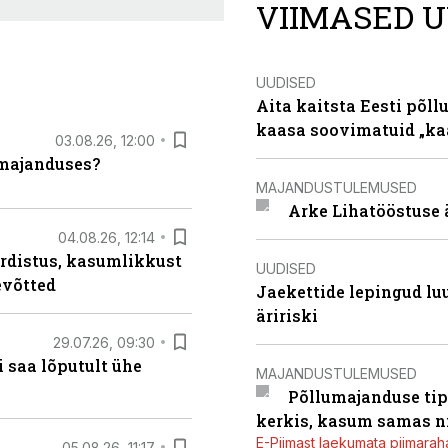
VIIMASED U
UUDISED
Aita kaitsta Eesti põllu
kaasa soovimatuid „kaa
03.08.26, 12:00
umajanduses?
MAJANDUSTULEMUSED
Arke Lihatööstuse 
04.08.26, 12:14
rdistus, kasumlikkust
UUDISED
evõtted
Jaekettide lepingud luub
äririski
29.07.26, 09:30
 saa lõputult ühe
MAJANDUSTULEMUSED
Põllumajanduse tip
kerkis, kasum samas ni
E-Piimast laekumata piimaraha
05.08.26, 11:17