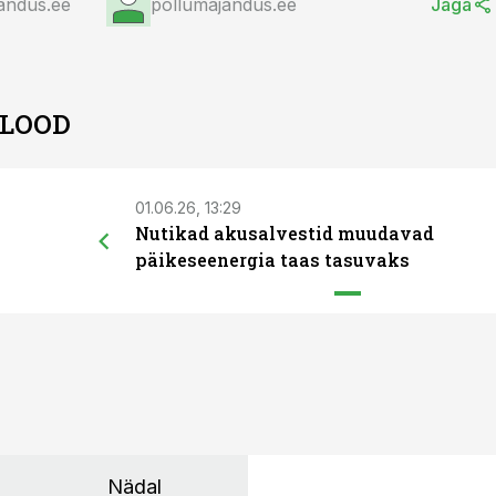
andus.ee
põllumajandus.ee
Jaga
 LOOD
01.06.26, 13:29
Nutikad akusalvestid muudavad
päikeseenergia taas tasuvaks
Nädal