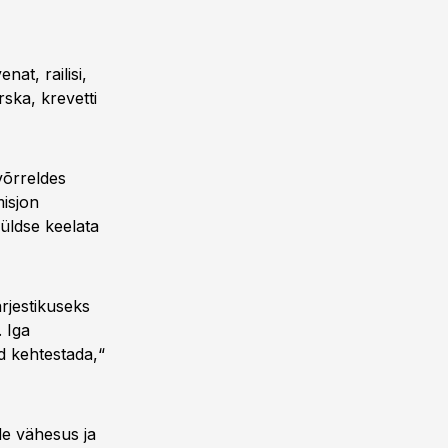
at, railisi,
rska, krevetti
võrreldes
isjon
üldse keelata
rjestikuseks
 Iga
ld kehtestada,“
de vähesus ja