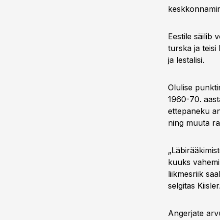
keskkonnaminis
Eestile säilib
turska ja teis
ja lestalisi.
Olulise punkt
1960-70. aast
ettepaneku an
ning muuta ra
„Läbirääkimis
kuuks vahemik
liikmesriik sa
selgitas Kiisle
Angerjate arv