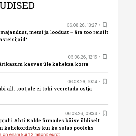
UDISED
06.08.26, 13:27
majandust, metsi ja loodust – ära too reisilt
sreisijaid“
06.08.26, 12:15
ärikasum kasvas üle kaheksa korra
06.08.26, 10:14
i all: tootjale ei tohi veeretada ostja
06.08.26, 09:34
pjuhi Ahti Kalde firmades käive üldiselt
i kahekordistus kui ka sulas pooleks
 on enam kui 1,2 miljonit eurot