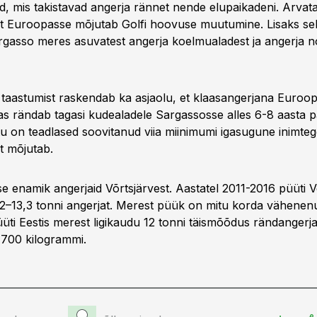
ed, mis takistavad angerja rännet nende elupaikadeni. Arvata
t Euroopasse mõjutab Golfi hoovuse muutumine. Lisaks sel
gasso meres asuvatest angerja koelmualadest ja angerja n
 taastumist raskendab ka asjaolu, et klaasangerjana Euroo
as rändab tagasi kudealadele Sargassosse alles 6-8 aasta pä
ttu on teadlased soovitanud viia miinimumi igasugune inimte
t mõjutab.
e enamik angerjaid Võrtsjärvest. Aastatel 2011-2016 püüti V
,2–13,3 tonni angerjat. Merest püük on mitu korda vähenenud
ti Eestis merest ligikaudu 12 tonni täismõõdus rändangerjat
 700 kilogrammi.