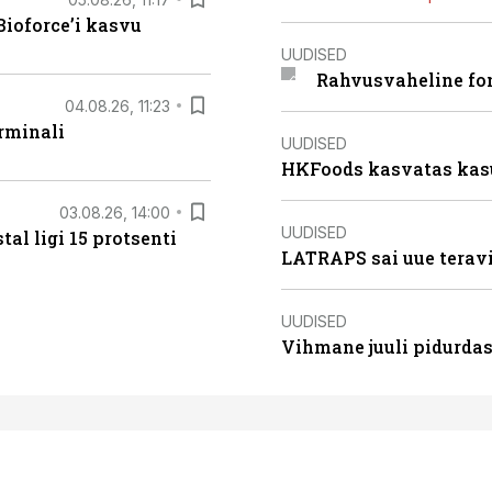
ioforce’i kasvu
UUDISED
Rahvusvaheline fon
04.08.26, 11:23
rminali
UUDISED
HKFoods kasvatas kas
03.08.26, 14:00
UUDISED
al ligi 15 protsenti
LATRAPS sai uue teravi
UUDISED
Vihmane juuli pidurdas