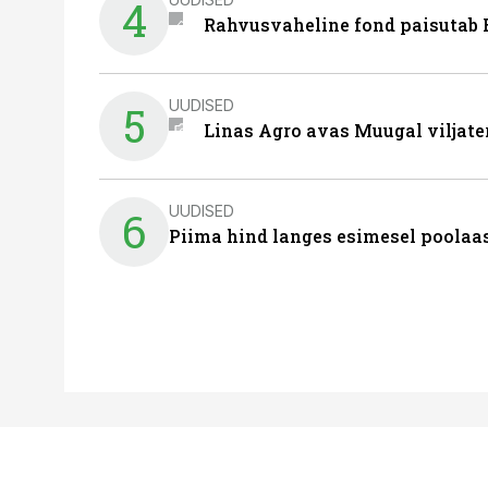
4
Rahvusvaheline fond paisutab B
UUDISED
5
Linas Agro avas Muugal viljate
UUDISED
6
Piima hind langes esimesel poolaast