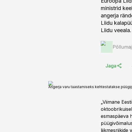
Euroopa Liid
ministrid ke
angerja ränd
Liidu kalapü
Liidu veeala.
Põlluma
Jaga
Angerja varu taastamiseks kehtestatakse püügip
„Viimane Eest
oktoobrikuise
esmaspäeva ho
püügivõimalus
liikmesriikide