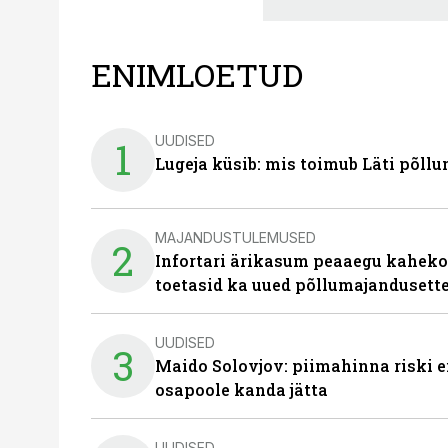
ENIMLOETUD
UUDISED
1
Lugeja küsib: mis toimub Läti põll
MAJANDUSTULEMUSED
2
Infortari ärikasum peaaegu kaheko
toetasid ka uued põllumajandusett
UUDISED
3
Maido Solovjov: piimahinna riski ei
osapoole kanda jätta
UUDISED