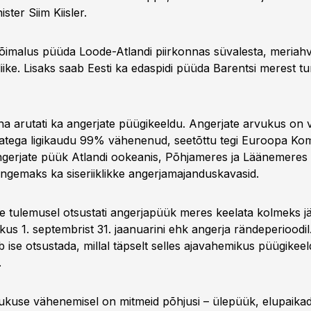
ter Siim Kiisler.
 võimalus püüda Loode-Atlandi piirkonnas süvalesta, meriahven
i liike. Lisaks saab Eesti ka edaspidi püüda Barentsi merest tu
ina arutati ka angerjate püügikeeldu. Angerjate arvukus on 
atega ligikaudu 99% vähenenud, seetõttu tegi Euroopa Kom
gerjate püük Atlandi ookeanis, Põhjameres ja Läänemeres 
ngemaks ka siseriiklikke angerjamajanduskavasid.
te tulemusel otsustati angerjapüük meres keelata kolmeks jä
us 1. septembrist 31. jaanuarini ehk angerja rändeperioodil.
ab ise otsustada, millal täpselt selles ajavahemikus püügikee
r.
ukuse vähenemisel on mitmeid põhjusi – ülepüük, elupaika