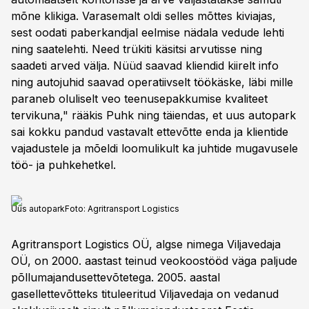
mõne klikiga. Varasemalt oldi selles mõttes kiviajas,
sest oodati paberkandjal eelmise nädala vedude lehti
ning saatelehti. Need trükiti käsitsi arvutisse ning
saadeti arved välja. Nüüd saavad kliendid kiirelt info
ning autojuhid saavad operatiivselt töökäske, läbi mille
paraneb oluliselt veo teenusepakkumise kvaliteet
tervikuna," rääkis Puhk ning täiendas, et uus autopark
sai kokku pandud vastavalt ettevõtte enda ja klientide
vajadustele ja mõeldi loomulikult ka juhtide mugavusele
töö- ja puhkehetkel.
Uus autopark
Foto:
Agritransport Logistics
Agritransport Logistics OÜ, algse nimega Viljavedaja
OÜ, on 2000. aastast teinud veokoostööd väga paljude
põllumajandusettevõtetega. 2005. aastal
gasellettevõtteks tituleeritud Viljavedaja on vedanud