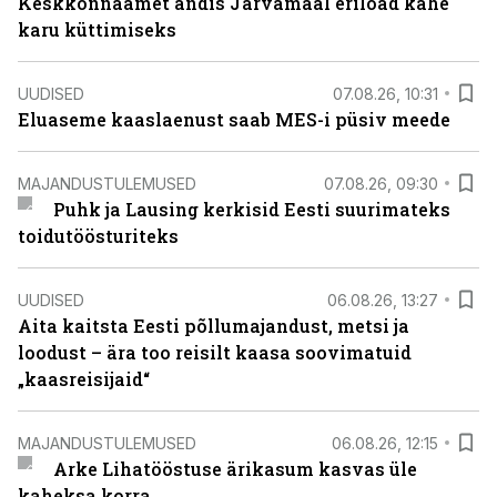
Keskkonnaamet andis Järvamaal eriload kahe
karu küttimiseks
UUDISED
07.08.26, 10:31
Eluaseme kaaslaenust saab MES-i püsiv meede
MAJANDUSTULEMUSED
07.08.26, 09:30
Puhk ja Lausing kerkisid Eesti suurimateks
toidutöösturiteks
UUDISED
06.08.26, 13:27
Aita kaitsta Eesti põllumajandust, metsi ja
loodust – ära too reisilt kaasa soovimatuid
„kaasreisijaid“
MAJANDUSTULEMUSED
06.08.26, 12:15
Arke Lihatööstuse ärikasum kasvas üle
kaheksa korra