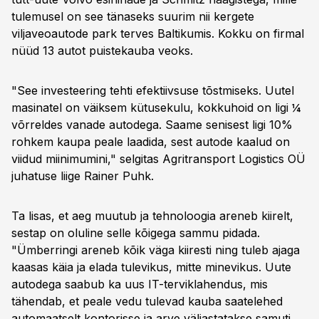
tulemusel on see tänaseks suurim nii kergete
viljaveoautode park terves Baltikumis. Kokku on firmal
nüüd 13 autot puistekauba veoks.
"See investeering tehti efektiivsuse tõstmiseks. Uutel
masinatel on väiksem kütusekulu, kokkuhoid on ligi ¼
võrreldes vanade autodega. Saame senisest ligi 10%
rohkem kaupa peale laadida, sest autode kaalud on
viidud miinimumini," selgitas Agritransport Logistics OÜ
juhatuse liige Rainer Puhk.
Ta lisas, et aeg muutub ja tehnoloogia areneb kiirelt,
sestap on oluline selle kõigega sammu pidada.
"Ümberringi areneb kõik väga kiiresti ning tuleb ajaga
kaasas käia ja elada tulevikus, mitte minevikus. Uute
autodega saabub ka uus IT-terviklahendus, mis
tähendab, et peale vedu tulevad kauba saatelehed
automaatselt kontorisse ja arve väljastatakse samuti