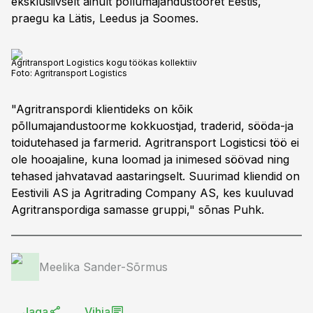
eksklusiivselt ainult põllumajandustooret Eestis,
praegu ka Lätis, Leedus ja Soomes.
Agritransport Logistics kogu töökas kollektiiv
Foto:
Agritransport Logistics
"Agritranspordi klientideks on kõik
põllumajandustoorme kokkuostjad, traderid, sööda-ja
toidutehased ja farmerid. Agritransport Logisticsi töö ei
ole hooajaline, kuna loomad ja inimesed söövad ning
tehased jahvatavad aastaringselt. Suurimad kliendid on
Eestivili AS ja Agritrading Company AS, kes kuuluvad
Agritranspordiga samasse gruppi," sõnas Puhk.
Meelika Sander-Sõrmus
Jaga
Vihja