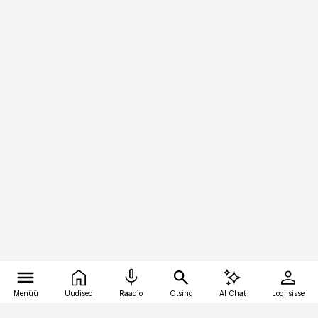
Menüü
Uudised
Raadio
Otsing
AI Chat
Logi sisse