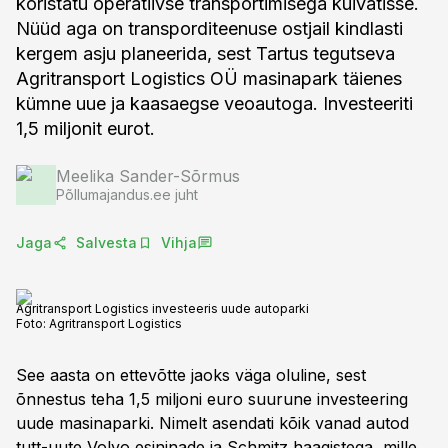
koristatu operatiivse transportimisega kuivatisse.
Nüüd aga on transporditeenuse ostjail kindlasti
kergem asju planeerida, sest Tartus tegutseva
Agritransport Logistics OÜ masinapark täienes
kümne uue ja kaasaegse veoautoga. Investeeriti
1,5 miljonit eurot.
Meelika Sander-Sõrmus
Põllumajandus.ee juht
Jaga
Salvesta
Vihja
Agritransport Logistics investeeris uude autoparki
Foto:
Agritransport Logistics
See aasta on ettevõtte jaoks väga oluline, sest
õnnestus teha 1,5 miljoni euro suurune investeering
uude masinaparki. Nimelt asendati kõik vanad autod
tutt-uute Volvo esininade ja Schmitz haagistega, mille