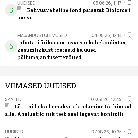
UUDISED
05.08.26, 11:17
5
Rahvusvaheline fond paisutab Bioforce’i
kasvu
MAJANDUSTULEMUSED
04.08.26, 12:14
Infortari ärikasum peaaegu kahekordistus,
6
kasumlikkust toetasid ka uued
põllumajandusettevõtted
VIIMASED UUDISED
SAATED
07.08.26, 12:49
Läti toidu käibemaksu alandamine tõi hinnad
alla. Analüütik: riik teeb seal tugevat kontrolli
UUDISED
07.08.26, 10:35