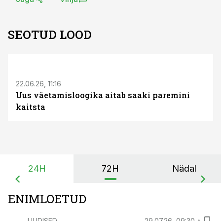
SEOTUD LOOD
ST
22.06.26, 11:16
Uus väetamisloogika aitab saaki paremini
kaitsta
24H
72H
Nädal
ENIMLOETUD
UUDISED
29.07.26, 09:30