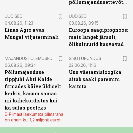
põllumajandusettevõtted
UUDISED
UUDISED
04.08.26, 11:23
03.08.26, 09:15
Linas Agro avas
Euroopa saagiprognoos:
Muugal viljaterminali
mais langeb järsult,
õlikultuurid kasvavad
ST
MAJANDUSTULEMUSED
SISUTURUNDUS
06.08.26, 09:34
22.06.26, 11:16
Põllumajanduse
Uus väetamisloogika
tippjuhi Ahti Kalde
aitab saaki paremini
firmades käive üldiselt
kaitsta
kerkis, kasum samas
nii kahekordistus kui
ka sulas pooleks
E-Piimast laekumata piimaraha
on enam kui 1,2 miljonit eurot