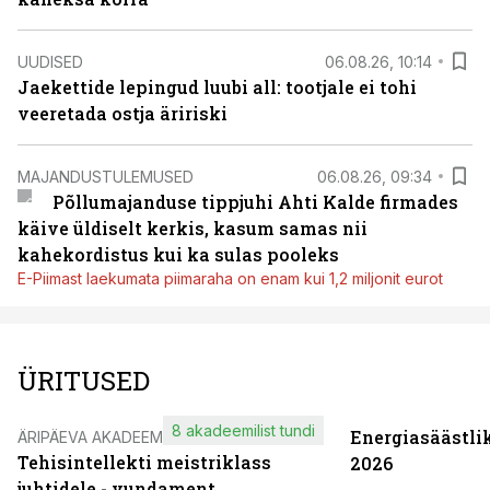
UUDISED
06.08.26, 10:14
Jaekettide lepingud luubi all: tootjale ei tohi
veeretada ostja äririski
MAJANDUSTULEMUSED
06.08.26, 09:34
Põllumajanduse tippjuhi Ahti Kalde firmades
käive üldiselt kerkis, kasum samas nii
kahekordistus kui ka sulas pooleks
E-Piimast laekumata piimaraha on enam kui 1,2 miljonit eurot
ÜRITUSED
8 akadeemilist tundi
Energiasäästli
ÄRIPÄEVA AKADEEMIA
Tehisintellekti meistriklass
2026
juhtidele - vundament