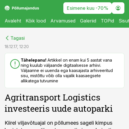
Esimene kuu -70%
Avaleht
Kõik lood
Arvamused
Galeriid
TOPid
Sisu
cebook
cebook
Tagasi
Twitter)
Twitter)
18.12.17, 12:20
kedIn
kedIn
Tähelepanu!
Artikkel on enam kui 5 aastat vana
ning kuulub väljaande digitaalsesse arhiivi.
ail
ail
Väljaanne ei uuenda ega kaasajasta arhiveeritud
sisu, mistõttu võib olla vajalik kaasaegsete
k
k
allikatega tutvumine
Agritransport Logistics
investeeris uude autoparki
Kiirel viljavõtuajal on põllumees sageli kimpus