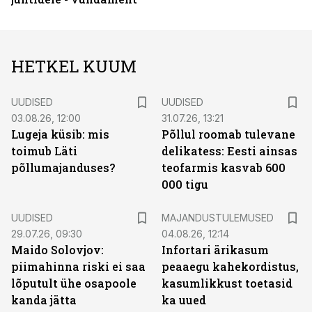
HETKEL KUUM
UUDISED
UUDISED
03.08.26, 12:00
31.07.26, 13:21
Lugeja küsib: mis
Põllul roomab tulevane
toimub Läti
delikatess: Eesti ainsas
põllumajanduses?
teofarmis kasvab 600
000 tigu
UUDISED
MAJANDUSTULEMUSED
29.07.26, 09:30
04.08.26, 12:14
Maido Solovjov:
Infortari ärikasum
piimahinna riski ei saa
peaaegu kahekordistus,
lõputult ühe osapoole
kasumlikkust toetasid
kanda jätta
ka uued