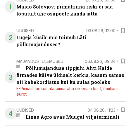
1
Maido Solovjov: piimahinna riski ei saa
lõputult ühe osapoole kanda jätta
UUDISED
03.08.26, 12:00
2
Lugeja küsib: mis toimub Läti
põllumajanduses?
MAJANDUSTULEMUSED
06.08.26, 09:34
Põllumajanduse tippjuhi Ahti Kalde
firmades käive üldiselt kerkis, kasum samas
3
nii kahekordistus kui ka sulas pooleks
E-Piimast laekumata piimaraha on enam kui 1,2 miljonit
eurot
UUDISED
04.08.26, 11:23
4
Linas Agro avas Muugal viljaterminali