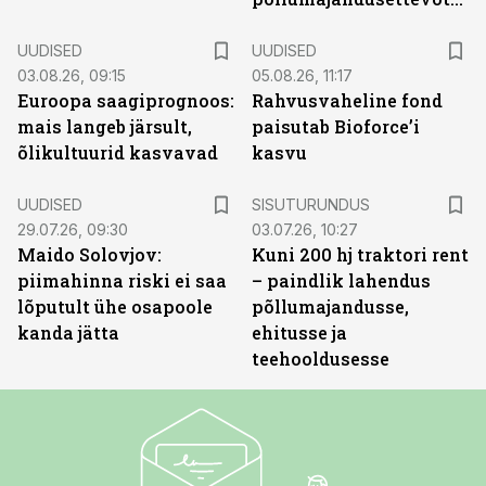
UUDISED
UUDISED
03.08.26, 09:15
05.08.26, 11:17
Euroopa saagiprognoos:
Rahvusvaheline fond
mais langeb järsult,
paisutab Bioforce’i
õlikultuurid kasvavad
kasvu
ST
UUDISED
SISUTURUNDUS
29.07.26, 09:30
03.07.26, 10:27
Maido Solovjov:
Kuni 200 hj traktori rent
piimahinna riski ei saa
– paindlik lahendus
lõputult ühe osapoole
põllumajandusse,
kanda jätta
ehitusse ja
teehooldusesse