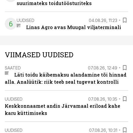
suurimateks toidutöösturiteks
UUDISED
04.08.26, 11:23
6
Linas Agro avas Muugal viljaterminali
VIIMASED UUDISED
SAATED
07.08.26, 12:49
Läti toidu käibemaksu alandamine tõi hinnad
alla. Analüütik: riik teeb seal tugevat kontrolli
UUDISED
07.08.26, 10:35
Keskkonnaamet andis Järvamaal eriload kahe
karu küttimiseks
UUDISED
07.08.26, 10:31