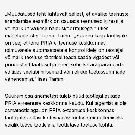
„Muudatused tehti lähtuvalt sellest, et avalike teenuste
arendamise eesmärk on osutada teenuseid kiiresti ja
võimalikult väikese halduskoormusega,“ ütles
maaeluminister Tarmo Tamm. „Suurim kasu taotlejale
on see, et tänu PRIA e-teenuse keskkonnas
toimuvatele automaatsetele kontrollidele on taotlejal
võimalik taotluse täitmisel teada saada vigadest või
puudustest taotlusel ja need kohe ka ära parandada,
vältides seeläbi hilisemaid võimalikke toetussummade
vähendamisi,“ lisas Tamm.
Suurem osa andmetest tuleb nüüd taotlejal esitada
PRIA e-teenuse keskkonna kaudu. Kui tegemist ei ole
esmataotlejaga, on PRIA e-teenuse keskkonnas
taotlejale ühtlasi kättesaadav toetuse menetlemiseks
vajalik teave taotleja ja taotletava toetuse kohta.