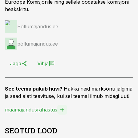
Euroopa Komisjonile ning sellele oodatakse komisjoni
heakskiitu.
Põllumajandus.ee
põllumajandus.ee
Jaga
Vihja
See teema pakub huvi?
Hakka neid märksõnu jälgima
ja saad alati teavituse, kui sel teemal ilmub midagi uut!
maamajandusrahastus
SEOTUD LOOD