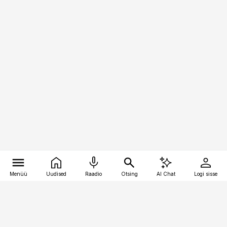
Menüü
Uudised
Raadio
Otsing
AI Chat
Logi sisse
Vana-Lõuna 39/1, 19094 Tallinn