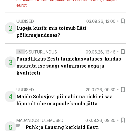
eurot
UUDISED
03.08.26, 12:00
2
Lugeja küsib: mis toimub Läti
põllumajanduses?
SISUTURUNDUS
09.06.26, 16:46
ST
Paindlikkus Eesti taimekasvatuses: kuidas
3
määrata ise saagi valmimise aega ja
kvaliteeti
UUDISED
29.07.26, 09:30
4
Maido Solovjov: piimahinna riski ei saa
lõputult ühe osapoole kanda jätta
MAJANDUSTULEMUSED
07.08.26, 09:30
5
Puhk ja Lausing kerkisid Eesti