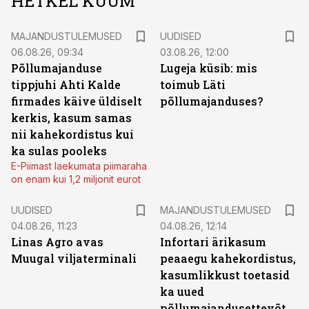
HETKEL KUUM
MAJANDUSTULEMUSED
UUDISED
06.08.26, 09:34
03.08.26, 12:00
Põllumajanduse
Lugeja küsib: mis
tippjuhi Ahti Kalde
toimub Läti
firmades käive üldiselt
põllumajanduses?
kerkis, kasum samas
nii kahekordistus kui
ka sulas pooleks
E-Piimast laekumata piimaraha
on enam kui 1,2 miljonit eurot
UUDISED
MAJANDUSTULEMUSED
04.08.26, 11:23
04.08.26, 12:14
Linas Agro avas
Infortari ärikasum
Muugal viljaterminali
peaaegu kahekordistus,
kasumlikkust toetasid
ka uued
põllumajandusettevõtted