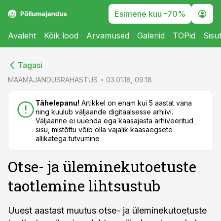
Esimene kuu -70%
Avaleht
Kõik lood
Arvamused
Galeriid
TOPid
Sisu
cebook
cebook
Tagasi
Twitter)
Twitter)
MAAMAJANDUSRAHASTUS
03.01.18, 09:18
kedIn
kedIn
Tähelepanu!
Artikkel on enam kui 5 aastat vana
ning kuulub väljaande digitaalsesse arhiivi.
ail
ail
Väljaanne ei uuenda ega kaasajasta arhiveeritud
sisu, mistõttu võib olla vajalik kaasaegsete
k
k
allikatega tutvumine
Otse- ja üleminekutoetuste
taotlemine lihtsustub
Uuest aastast muutus otse- ja üleminekutoetuste