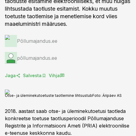
taotluste esitamine elektrooniliseks, et muu hulgas
lihtsustada taotluste esitamist. Kokku muutus
toetuste taotlemise ja menetlemise kord viies
maaeluministri määruses.
Põllumajandus.ee
põllumajandus.ee
Jaga
Salvesta
Vihja
Otse- ja üleminekutoetuste taotlemine lihtsustub
Foto:
Äripäev AS
2018. aastast saab otse- ja üleminekutoetusi taotleda
konkreetse toetuse taotlusperioodil Põllumajanduse
Registrite ja Informatsiooni Ameti (PRIA) elektroonilise
e-teenuse keskkonna kaudu.