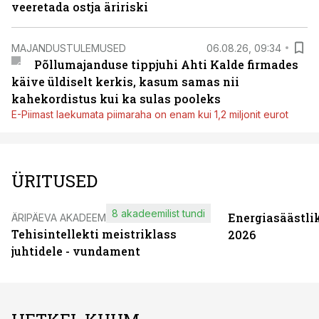
veeretada ostja äririski
MAJANDUSTULEMUSED
06.08.26, 09:34
Põllumajanduse tippjuhi Ahti Kalde firmades
käive üldiselt kerkis, kasum samas nii
kahekordistus kui ka sulas pooleks
E-Piimast laekumata piimaraha on enam kui 1,2 miljonit eurot
ÜRITUSED
8 akadeemilist tundi
Energiasäästli
ÄRIPÄEVA AKADEEMIA
Tehisintellekti meistriklass
2026
juhtidele - vundament