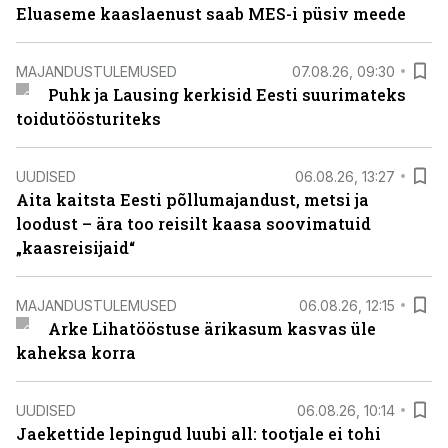
Eluaseme kaaslaenust saab MES-i püsiv meede
MAJANDUSTULEMUSED
07.08.26, 09:30
Puhk ja Lausing kerkisid Eesti suurimateks
toidutöösturiteks
UUDISED
06.08.26, 13:27
Aita kaitsta Eesti põllumajandust, metsi ja
loodust – ära too reisilt kaasa soovimatuid
„kaasreisijaid“
MAJANDUSTULEMUSED
06.08.26, 12:15
Arke Lihatööstuse ärikasum kasvas üle
kaheksa korra
UUDISED
06.08.26, 10:14
Jaekettide lepingud luubi all: tootjale ei tohi