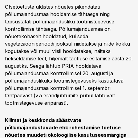
Otsetoetuste üldistes nõuetes pikendatati
põllumajandusmaa hooldamise tähtaega ning
täpsustatati põllumajandusliku tootmistegevuse
kontrollimise tähtaega. Põllumajandusmaa on
nõuetekohaselt hooldatud, kui seda
vegetatsiooniperioodi jooksul niidetakse ja niide kokku
kogutakse või muul viisil hooldatakse, näiteks
hekseldamise teel, hiljemalt taotluse esitamise aasta 20.
augustiks. Seega lähtub PRIA hooldatava
põllumajandusmaa kontrollimisel 20. augusti ja
põllumajanduslikuks tootmistegevuseks kasutatava
põllumajandusmaa kontrollimisel 1. septembri
tähtpäevast (v.a erandjuhtumite puhul lähtuvalt
tootmistegevuse eripärast).
Kliimat ja keskkonda säästvate
põllumajandustavade ehk rohestamise toetuse
nõuetes muudeti ökoloogilise kasutuseesmärgiga