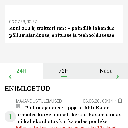
ST
03.07.26, 10:27
Kuni 200 hj traktori rent – paindlik lahendus
põllumajandusse, ehitusse ja teehooldusesse
24H
72H
Nädal
ENIMLOETUD
MAJANDUSTULEMUSED
06.08.26, 09:34
Põllumajanduse tippjuhi Ahti Kalde
firmades käive üldiselt kerkis, kasum samas
1
nii kahekordistus kui ka sulas pooleks
E-Piimast laekumata piimaraha on enam kui 1,2 miljonit