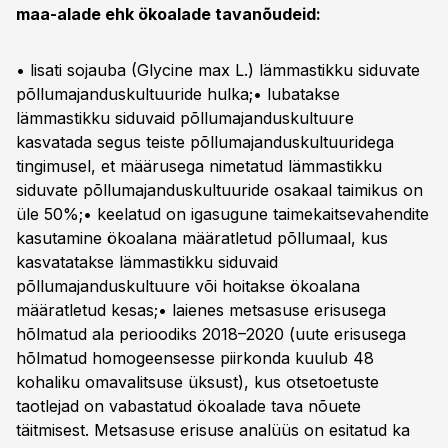
maa-alade ehk ökoalade tavanõudeid:
• lisati sojauba (Glycine max L.) lämmastikku siduvate
põllumajanduskultuuride hulka;• lubatakse
lämmastikku siduvaid põllumajanduskultuure
kasvatada segus teiste põllumajanduskultuuridega
tingimusel, et määrusega nimetatud lämmastikku
siduvate põllumajanduskultuuride osakaal taimikus on
üle 50%;• keelatud on igasugune taimekaitsevahendite
kasutamine ökoalana määratletud põllumaal, kus
kasvatatakse lämmastikku siduvaid
põllumajanduskultuure või hoitakse ökoalana
määratletud kesas;• laienes metsasuse erisusega
hõlmatud ala perioodiks 2018–2020 (uute erisusega
hõlmatud homogeensesse piirkonda kuulub 48
kohaliku omavalitsuse üksust), kus otsetoetuste
taotlejad on vabastatud ökoalade tava nõuete
täitmisest. Metsasuse erisuse analüüs on esitatud ka