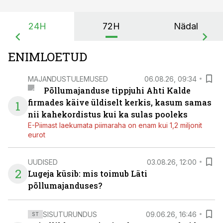
24H
72H
Nädal
ENIMLOETUD
MAJANDUSTULEMUSED
06.08.26, 09:34
Põllumajanduse tippjuhi Ahti Kalde
firmades käive üldiselt kerkis, kasum samas
1
nii kahekordistus kui ka sulas pooleks
E-Piimast laekumata piimaraha on enam kui 1,2 miljonit
eurot
UUDISED
03.08.26, 12:00
2
Lugeja küsib: mis toimub Läti
põllumajanduses?
SISUTURUNDUS
09.06.26, 16:46
ST