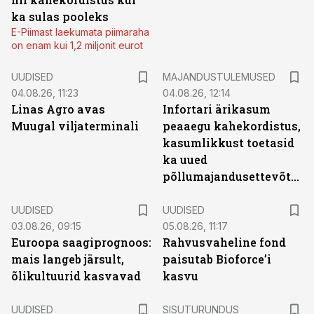
ka sulas pooleks
E-Piimast laekumata piimaraha
on enam kui 1,2 miljonit eurot
UUDISED
MAJANDUSTULEMUSED
04.08.26, 11:23
04.08.26, 12:14
Linas Agro avas
Infortari ärikasum
Muugal viljaterminali
peaaegu kahekordistus,
kasumlikkust toetasid
ka uued
põllumajandusettevõtted
UUDISED
UUDISED
03.08.26, 09:15
05.08.26, 11:17
Euroopa saagiprognoos:
Rahvusvaheline fond
mais langeb järsult,
paisutab Bioforce’i
õlikultuurid kasvavad
kasvu
ST
UUDISED
SISUTURUNDUS