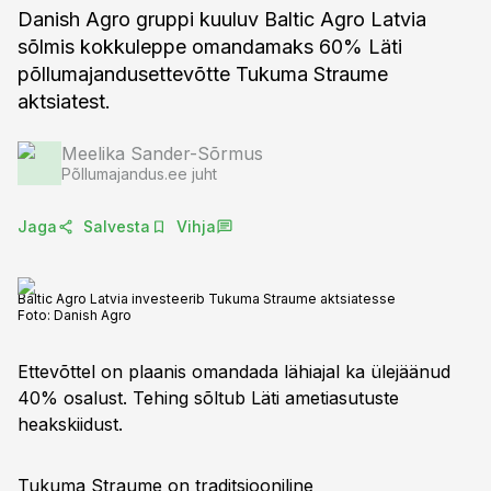
Danish Agro gruppi kuuluv Baltic Agro Latvia
sõlmis kokkuleppe omandamaks 60% Läti
põllumajandusettevõtte Tukuma Straume
aktsiatest.
Meelika Sander-Sõrmus
Põllumajandus.ee juht
Jaga
Salvesta
Vihja
Baltic Agro Latvia investeerib Tukuma Straume aktsiatesse
Foto:
Danish Agro
Ettevõttel on plaanis omandada lähiajal ka ülejäänud
40% osalust. Tehing sõltub Läti ametiasutuste
heakskiidust.
Tukuma Straume on traditsiooniline