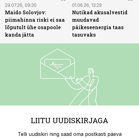
29.07.26, 09:30
01.06.26, 13:29
Maido Solovjov:
Nutikad akusalvestid
piimahinna riski ei saa
muudavad
lõputult ühe osapoole
päikeseenergia taas
kanda jätta
tasuvaks
LIITU UUDISKIRJAGA
Telli uudiskiri ning saad oma postkasti päeva