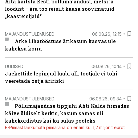
Aita kaitsta Eesti põllumajandust, metsi ja
loodust – ära too reisilt kaasa soovimatuid
„kaasreisijaid“
MAJANDUSTULEMUSED
06.08.26, 12:15
Arke Lihatööstuse ärikasum kasvas üle
kaheksa korra
UUDISED
06.08.26, 10:14
Jaekettide lepingud luubi all: tootjale ei tohi
veeretada ostja äririski
MAJANDUSTULEMUSED
06.08.26, 09:34
Põllumajanduse tippjuhi Ahti Kalde firmades
käive üldiselt kerkis, kasum samas nii
kahekordistus kui ka sulas pooleks
E-Piimast laekumata piimaraha on enam kui 1,2 miljonit eurot