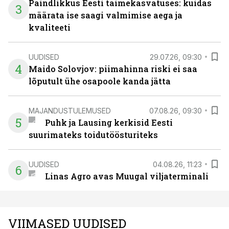
Paindlikkus Eesti taimekasvatuses: kuidas
3
määrata ise saagi valmimise aega ja
kvaliteeti
UUDISED
29.07.26, 09:30
4
Maido Solovjov: piimahinna riski ei saa
lõputult ühe osapoole kanda jätta
MAJANDUSTULEMUSED
07.08.26, 09:30
5
Puhk ja Lausing kerkisid Eesti
suurimateks toidutöösturiteks
UUDISED
04.08.26, 11:23
6
Linas Agro avas Muugal viljaterminali
VIIMASED UUDISED