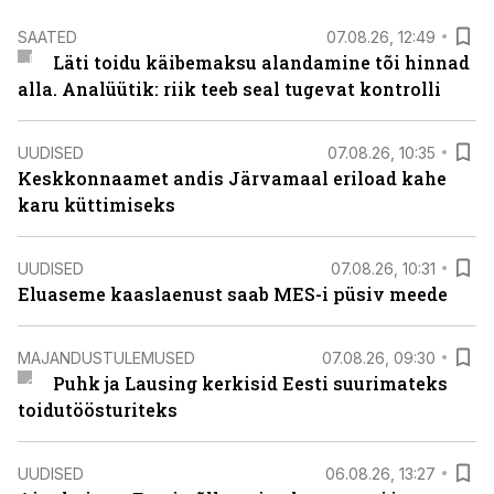
SAATED
07.08.26, 12:49
Läti toidu käibemaksu alandamine tõi hinnad
alla. Analüütik: riik teeb seal tugevat kontrolli
UUDISED
07.08.26, 10:35
Keskkonnaamet andis Järvamaal eriload kahe
karu küttimiseks
UUDISED
07.08.26, 10:31
Eluaseme kaaslaenust saab MES-i püsiv meede
MAJANDUSTULEMUSED
07.08.26, 09:30
Puhk ja Lausing kerkisid Eesti suurimateks
toidutöösturiteks
UUDISED
06.08.26, 13:27