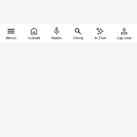
Menüü
Uudised
Raadio
Otsing
AI Chat
Logi sisse
Vana-Lõuna 39/1, 19094 Tallinn
(+372) 667 0111
pollumajandus@pollumajandus.ee
Telli
Reklaam
Firmast
Sisu kasutamisõigused
Ajakirjaniku
eetikakoodeks