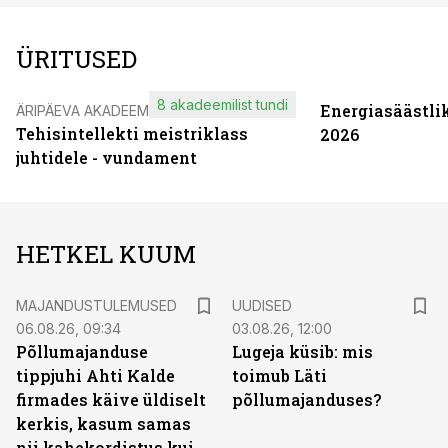
ÜRITUSED
8 akadeemilist tundi
Energiasäästli
ÄRIPÄEVA AKADEEMIA
Tehisintellekti meistriklass
2026
juhtidele - vundament
HETKEL KUUM
MAJANDUSTULEMUSED
UUDISED
06.08.26, 09:34
03.08.26, 12:00
Põllumajanduse
Lugeja küsib: mis
tippjuhi Ahti Kalde
toimub Läti
firmades käive üldiselt
põllumajanduses?
kerkis, kasum samas
nii kahekordistus kui