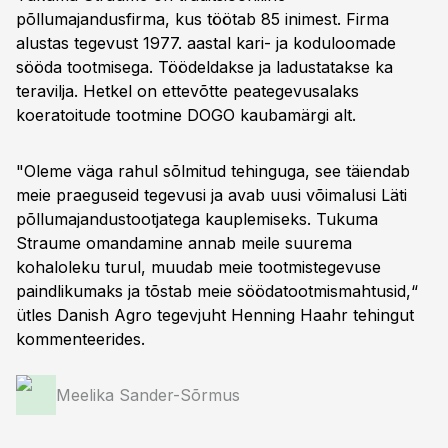
põllumajandusfirma, kus töötab 85 inimest. Firma
alustas tegevust 1977. aastal kari- ja koduloomade
sööda tootmisega. Töödeldakse ja ladustatakse ka
teravilja. Hetkel on ettevõtte peategevusalaks
koeratoitude tootmine DOGO kaubamärgi alt.
"Oleme väga rahul sõlmitud tehinguga, see täiendab
meie praeguseid tegevusi ja avab uusi võimalusi Läti
põllumajandustootjatega kauplemiseks. Tukuma
Straume omandamine annab meile suurema
kohaloleku turul, muudab meie tootmistegevuse
paindlikumaks ja tõstab meie söödatootmismahtusid,“
ütles Danish Agro tegevjuht Henning Haahr tehingut
kommenteerides.
Meelika Sander-Sõrmus