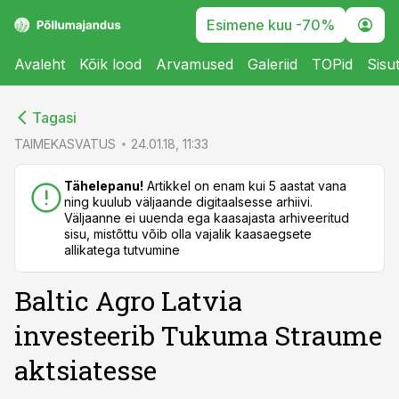
Esimene kuu -70%
Avaleht
Kõik lood
Arvamused
Galeriid
TOPid
Sisu
cebook
cebook
Tagasi
Twitter)
Twitter)
TAIMEKASVATUS
24.01.18, 11:33
kedIn
kedIn
Tähelepanu!
Artikkel on enam kui 5 aastat vana
ning kuulub väljaande digitaalsesse arhiivi.
ail
ail
Väljaanne ei uuenda ega kaasajasta arhiveeritud
sisu, mistõttu võib olla vajalik kaasaegsete
k
k
allikatega tutvumine
Baltic Agro Latvia
investeerib Tukuma Straume
aktsiatesse