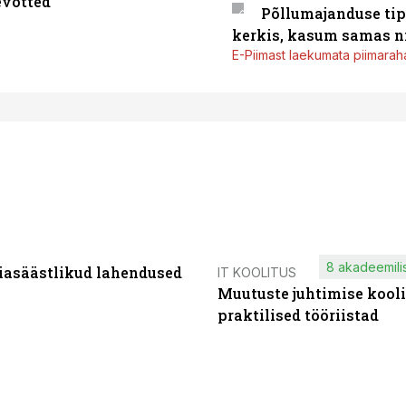
evõtted
Põllumajanduse tip
kerkis, kasum samas ni
E-Piimast laekumata piimaraha
8 akadeemilis
iasäästlikud lahendused
IT KOOLITUS
Muutuste juhtimise kooli
praktilised tööriistad