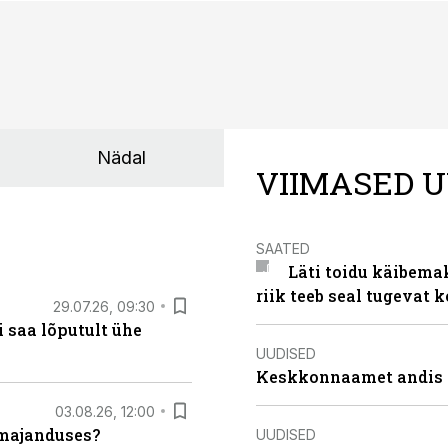
Nädal
VIIMASED U
SAATED
Läti toidu käibema
riik teeb seal tugevat k
29.07.26, 09:30
 saa lõputult ühe
UUDISED
Keskkonnaamet andis J
03.08.26, 12:00
umajanduses?
UUDISED