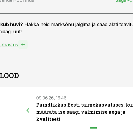
 Sander-Sõrmus
Jaga
kub huvi?
Hakka neid märksõnu jälgima ja saad alati teavitu
idagi uut!
ahastus
 LOOD
09.06.26, 16:46
Paindlikkus Eesti taimekasvatuses: ku
määrata ise saagi valmimise aega ja
kvaliteeti