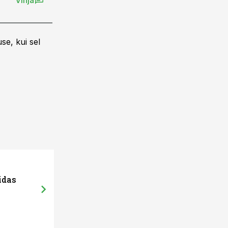
Vihja
se, kui sel
idas