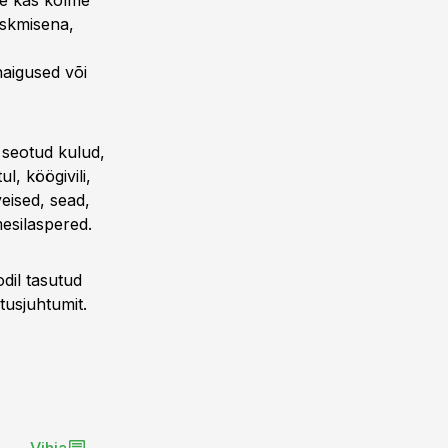
se kas kolme
eskmisena,
haigused või
 seotud kulud,
l, köögivili,
veised, sead,
mesilaspered.
dil tasutud
tusjuhtumit.