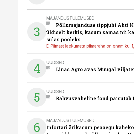
MAJANDUSTULEMUSED
Põllumajanduse tippjuhi Ahti K
3
üldiselt kerkis, kasum samas nii k
sulas pooleks
E-Piimast laekumata piimaraha on enam kui 1,2
UUDISED
4
Linas Agro avas Muugal viljate
UUDISED
5
Rahvusvaheline fond paisutab B
MAJANDUSTULEMUSED
6
Infortari ärikasum peaaegu kaheko