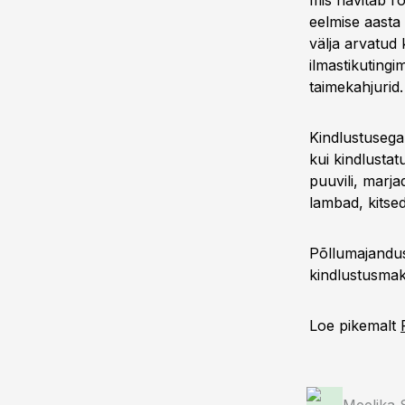
mis hävitab r
eelmise aasta
välja arvatud
ilmastikutingi
taimekahjurid.
Kindlustusega
kui kindlustat
puuvili, marja
lambad, kitse
Põllumajandus
kindlustusmak
Loe pikemalt