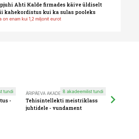
pjuhi Ahti Kalde firmades käive üldiselt
i kahekordistus kui ka sulas pooleks
 on enam kui 1,2 miljonit eurot
t tundi
8 akadeemilist tundi
ÄRIPÄEVA AKADEEMIA
IT KOOLIT
tus -
Tehisintellekti meistriklass
Muutuste
juhtidele - vundament
praktilis