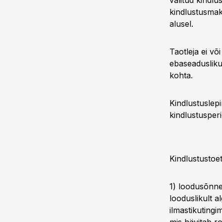
valitud kindlu
kindlustusmak
alusel.
Taotleja ei või
ebaseadusliku
kohta.
Kindlustuslepi
kindlustusperi
Kindlustustoet
1) loodusõnne
looduslikult 
ilmastikutingi