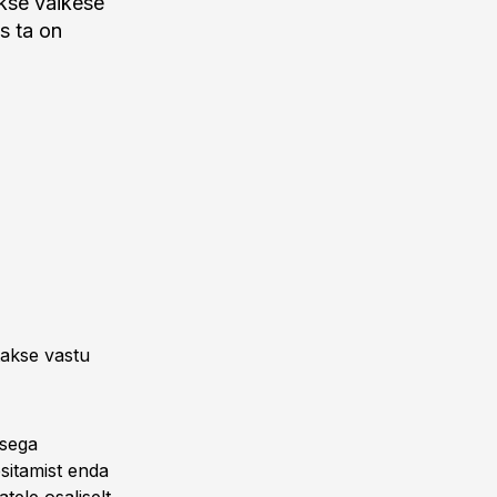
akse väikese
s ta on
takse vastu
usega
sitamist enda