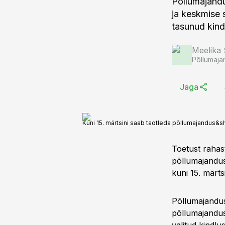
Põllumajandus
ja keskmise 
tasunud kind
Meelika
Põllumaja
Jaga
Kuni 15. märtsini saab taotleda põllumajandus&s
Toetust rahast
põllumajandus
kuni 15. märts
Põllumajandus
põllumajandus