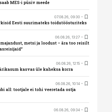
saab MES-i püsiv meede
07.08.26, 09:30
rkisid Eesti suurimateks toidutöösturiteks
06.08.26, 13:27
majandust, metsi ja loodust – ära too reisilt
sreisijaid“
06.08.26, 12:15
ärikasum kasvas üle kaheksa korra
06.08.26, 10:14
i all: tootjale ei tohi veeretada ostja
06.08.26, 09:34