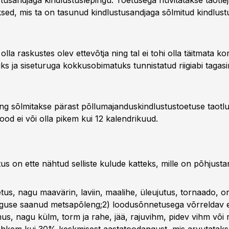
stusandjaga kindlustuslepingu. Toetusega hüvitatakse taotleja
sed, mis ta on tasunud kindlustusandjaga sõlmitud kindlust
 olla raskustes olev ettevõtja ning tal ei tohi olla täitmata ko
ks ja siseturuga kokkusobimatuks tunnistatud riigiabi taga
ng sõlmitakse pärast põllumajanduskindlustustoetuse taotlus
ood ei või olla pikem kui 12 kalendrikuud.
us on ette nähtud selliste kulude katteks, mille on põhjusta
tus, nagu maavärin, laviin, maalihe, üleujutus, tornaado, o
alguse saanud metsapõleng;2) loodusõnnetusega võrreldav
mus, nagu külm, torm ja rahe, jää, rajuvihm, pidev vihm või