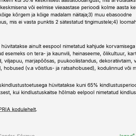
ohkem kui 30% keskmisest aastatoodangust, mis arvutatak
 keskmisena või eelmise viieaastase perioodi kolme aasta k
 kõige kõrgem ja kõige madalam näitaja;3) muu ebasoodne
mus, mis ei vasta punktis 2 sätestatud tingimustele;4) looma
 hüvitatakse ainult eespool nimetatud kahjude korvamisega
ud esemeks on tera- ja kaunvili, heinaseeme, õlikultuur, kartu
d, viljapuu, marjapõõsas, puukooliistandus, dekoratiivtaim, 
d, hobused (v.a võistlus- ja ratsahobused), kodulinnud või 
kindlustustoetusega hüvitatakse kuni 65% kindlustusperioo
sest, kui kindlustuskaitse hõlmab eelpool nimetatud kindlus
PRIA kodulehelt
.