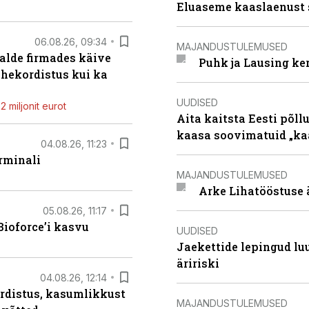
Eluaseme kaaslaenust 
06.08.26, 09:34
MAJANDUSTULEMUSED
alde firmades käive
Puhk ja Lausing ke
ahekordistus kui ka
UUDISED
 miljonit eurot
Aita kaitsta Eesti põllu
kaasa soovimatuid „kaa
04.08.26, 11:23
rminali
MAJANDUSTULEMUSED
Arke Lihatööstuse 
05.08.26, 11:17
ioforce’i kasvu
UUDISED
Jaekettide lepingud luub
äririski
04.08.26, 12:14
rdistus, kasumlikkust
MAJANDUSTULEMUSED