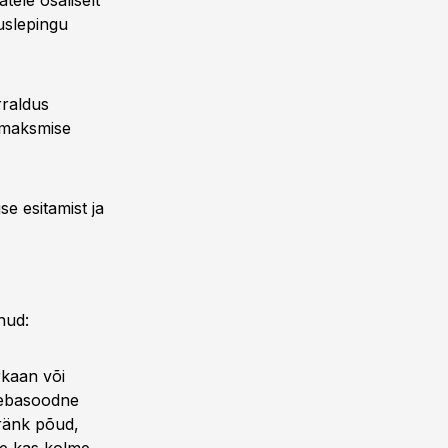
tele osaliselt
uslepingu
rraldus
simaksmise
e esitamist ja
nud:
rkaan või
 ebasoodne
 ränk põud,