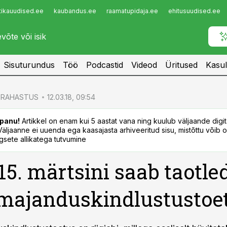
tikauudised.ee
kaubandus.ee
raamatupidaja.ee
ehitusuudised.ee
Infopank
Radar
Sisuturundus
Töö
Podcastid
Videod
Üritused
Kasul
RAHASTUS
12.03.18, 09:54
panu!
Artikkel on enam kui 5 aastat vana ning kuulub väljaande digi
. Väljaanne ei uuenda ega kaasajasta arhiveeritud sisu, mistõttu võib ol
sete allikatega tutvumine
15. märtsini saab taotle
majanduskindlustustoe