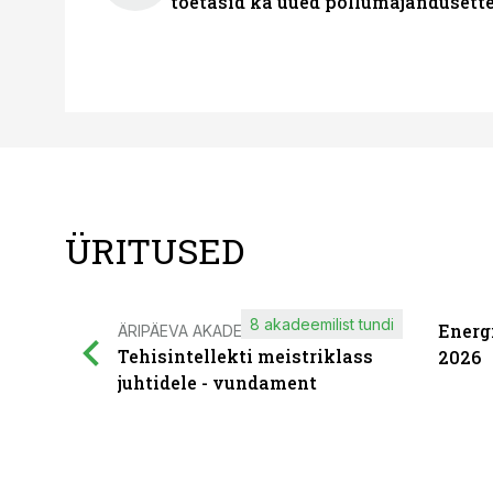
toetasid ka uued põllumajandusett
ÜRITUSED
8 akadeemilist tundi
Energ
ÄRIPÄEVA AKADEEMIA
Tehisintellekti meistriklass
2026
juhtidele - vundament