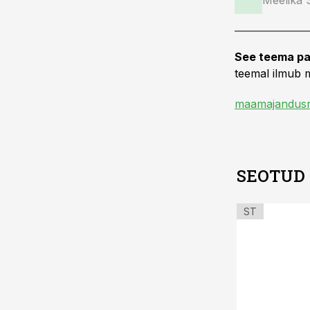
Meelika
See teema pa
teemal ilmub m
maamajandusr
SEOTUD
ST