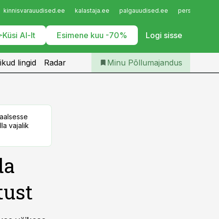
Iseteenindus
kinnisvarauudised.ee
kalastaja.ee
palgauudised.ee
personaliuudi
Telli Põllumajandus
Küsi AI-lt
Esimene kuu -70%
Logi sisse
ikud lingid
Radar
Minu Põllumajandus
taalsesse
la vajalik
da
tust