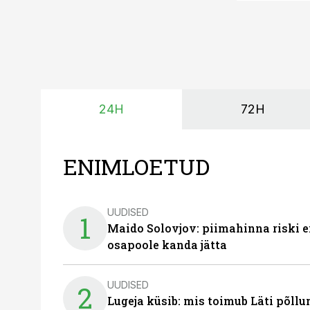
24H
72H
ENIMLOETUD
UUDISED
1
Maido Solovjov: piimahinna riski ei
osapoole kanda jätta
UUDISED
2
Lugeja küsib: mis toimub Läti põll