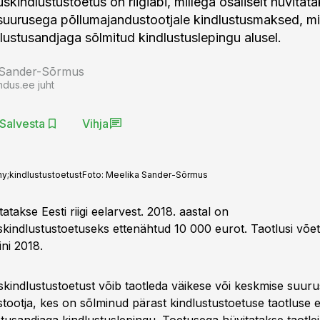
kindlustustoetus on riigiabi, millega osaliselt hüvitat
suurusega põllumajandustootjale kindlustusmaksed, mi
lustusandjaga sõlmitud kindlustuslepingu alusel.
 Sander-Sõrmus
ndus.ee juht
Salvesta
Vihja
hy;kindlustustoetust
Foto:
Meelika Sander-Sõrmus
atakse Eesti riigi eelarvest. 2018. aastal on
kindlustustoetuseks ettenähtud 10 000 eurot. Taotlusi võe
ini 2018.
kindlustustoetust võib taotleda väikese või keskmise suur
tootja, kes on sõlminud pärast kindlustustoetuse taotluse e