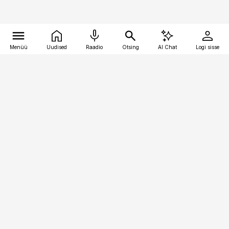
Menüü
Uudised
Raadio
Otsing
AI Chat
Logi sisse
Vana-Lõuna 39/1, 19094 Tallinn
(+372) 667 0111
pollumajandus@pollumajandus.ee
Telli
Reklaam
Firmast
Sisu kasutamisõigused
Ajakirjaniku
eetikakoodeks
Üldtingimused
Privaatsustingimused