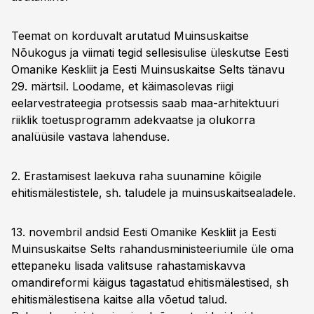
Teemat on korduvalt arutatud Muinsuskaitse
Nõukogus ja viimati tegid sellesisulise üleskutse Eesti
Omanike Keskliit ja Eesti Muinsuskaitse Selts tänavu
29. märtsil. Loodame, et käimasolevas riigi
eelarvestrateegia protsessis saab maa-arhitektuuri
riiklik toetusprogramm adekvaatse ja olukorra
analüüsile vastava lahenduse.
2. Erastamisest laekuva raha suunamine kõigile
ehitismälestistele, sh. taludele ja muinsuskaitsealadele.
13. novembril andsid Eesti Omanike Keskliit ja Eesti
Muinsuskaitse Selts rahandusministeeriumile üle oma
ettepaneku lisada valitsuse rahastamiskavva
omandireformi käigus tagastatud ehitismälestised, sh
ehitismälestisena kaitse alla võetud talud.