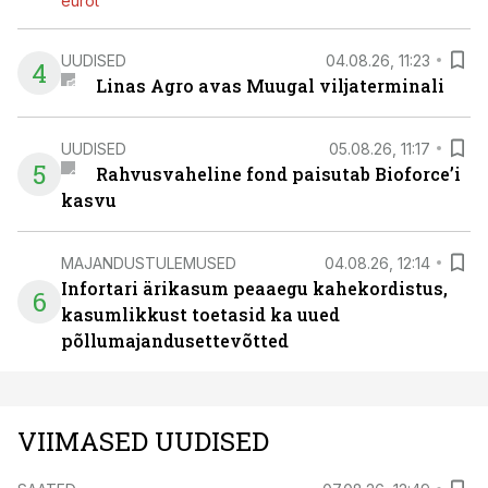
eurot
UUDISED
04.08.26, 11:23
4
Linas Agro avas Muugal viljaterminali
UUDISED
05.08.26, 11:17
5
Rahvusvaheline fond paisutab Bioforce’i
kasvu
MAJANDUSTULEMUSED
04.08.26, 12:14
Infortari ärikasum peaaegu kahekordistus,
6
kasumlikkust toetasid ka uued
põllumajandusettevõtted
VIIMASED UUDISED