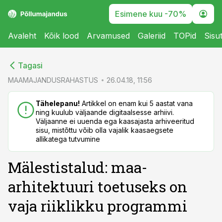
Esimene kuu -70%
Avaleht
Kõik lood
Arvamused
Galeriid
TOPid
Sisu
cebook
cebook
Tagasi
Twitter)
Twitter)
MAAMAJANDUSRAHASTUS
26.04.18, 11:56
kedIn
kedIn
Tähelepanu!
Artikkel on enam kui 5 aastat vana
ning kuulub väljaande digitaalsesse arhiivi.
ail
ail
Väljaanne ei uuenda ega kaasajasta arhiveeritud
sisu, mistõttu võib olla vajalik kaasaegsete
k
k
allikatega tutvumine
Mälestistalud: maa-
arhitektuuri toetuseks on
vaja riiklikku programmi