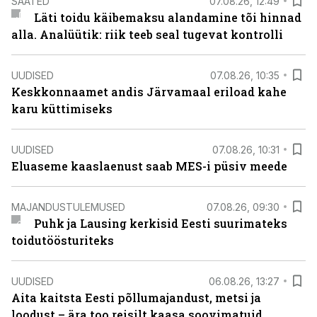
SAATED
07.08.26, 12:49
Läti toidu käibemaksu alandamine tõi hinnad
alla. Analüütik: riik teeb seal tugevat kontrolli
UUDISED
07.08.26, 10:35
Keskkonnaamet andis Järvamaal eriload kahe
karu küttimiseks
UUDISED
07.08.26, 10:31
Eluaseme kaaslaenust saab MES-i püsiv meede
MAJANDUSTULEMUSED
07.08.26, 09:30
Puhk ja Lausing kerkisid Eesti suurimateks
toidutöösturiteks
UUDISED
06.08.26, 13:27
Aita kaitsta Eesti põllumajandust, metsi ja
loodust – ära too reisilt kaasa soovimatuid