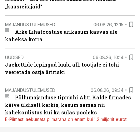
„kaasreisijaid“
MAJANDUSTULEMUSED
06.08.26, 12:15
Arke Lihatööstuse ärikasum kasvas üle
kaheksa korra
UUDISED
06.08.26, 10:14
Jaekettide lepingud luubi all: tootjale ei tohi
veeretada ostja äririski
MAJANDUSTULEMUSED
06.08.26, 09:34
Põllumajanduse tippjuhi Ahti Kalde firmades
käive üldiselt kerkis, kasum samas nii
kahekordistus kui ka sulas pooleks
E-Piimast laekumata piimaraha on enam kui 1,2 miljonit eurot