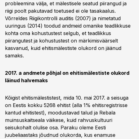
probleemina välja, et mälestisele seatud piirangud ja
riigi poolt pakutavad toetused ei ole tasakaalus.
Võrreldes Riigikontrolli auditis (2007) ja nimetatud
uuringus (2014) toodud andmeid omanike teadlikkuse
kohta oma kohustustest selgub, et teadlikkus
piirangutest ja kohustustest on märkimisväärselt
kasvanud, kuid ehitismälestiste olukord on jäänud
samaks.
2017. a andmete põhjal on ehitismälestiste olukord
läinud halvemaks
Kõigist ehitismälestistest, mida 10. mai 2017. a seisuga
on Eestis kokku 5268 ehitist (alla 1% ehitisregistrisse
kantud ehitistest), moodustavad talud ja Rebala
muinsuskaitseala väikese, kuid rahvuskultuuri
seisukohalt olulise osa. Paraku oleme Eesti
juubeliaastaks jõudnud olukorda, kus enamuse