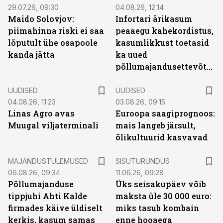
29.07.26, 09:30
04.08.26, 12:14
Maido Solovjov:
Infortari ärikasum
piimahinna riski ei saa
peaaegu kahekordistus,
lõputult ühe osapoole
kasumlikkust toetasid
kanda jätta
ka uued
põllumajandusettevõtted
UUDISED
UUDISED
04.08.26, 11:23
03.08.26, 09:15
Linas Agro avas
Euroopa saagiprognoos:
Muugal viljaterminali
mais langeb järsult,
õlikultuurid kasvavad
ST
MAJANDUSTULEMUSED
SISUTURUNDUS
06.08.26, 09:34
11.06.26, 09:28
Põllumajanduse
Üks seisakupäev võib
tippjuhi Ahti Kalde
maksta üle 30 000 euro:
firmades käive üldiselt
miks tasub kombain
kerkis, kasum samas
enne hooaega