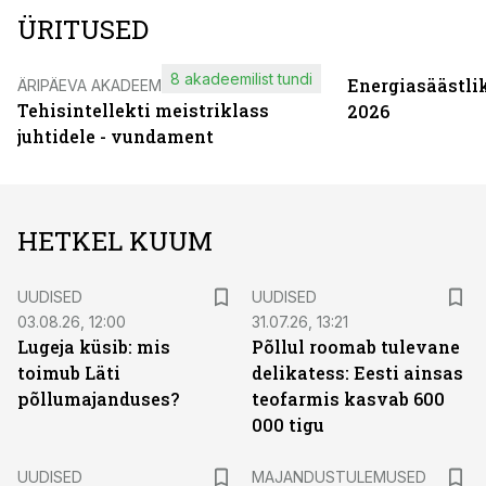
ÜRITUSED
8 akadeemilist tundi
Energiasäästli
ÄRIPÄEVA AKADEEMIA
Tehisintellekti meistriklass
2026
juhtidele - vundament
HETKEL KUUM
UUDISED
UUDISED
03.08.26, 12:00
31.07.26, 13:21
Lugeja küsib: mis
Põllul roomab tulevane
toimub Läti
delikatess: Eesti ainsas
põllumajanduses?
teofarmis kasvab 600
000 tigu
UUDISED
MAJANDUSTULEMUSED