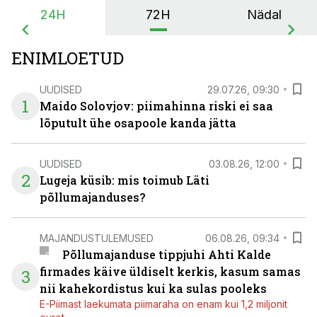
24H
72H
Nädal
ENIMLOETUD
UUDISED
29.07.26, 09:30
1
Maido Solovjov: piimahinna riski ei saa
lõputult ühe osapoole kanda jätta
UUDISED
03.08.26, 12:00
2
Lugeja küsib: mis toimub Läti
põllumajanduses?
MAJANDUSTULEMUSED
06.08.26, 09:34
Põllumajanduse tippjuhi Ahti Kalde
firmades käive üldiselt kerkis, kasum samas
3
nii kahekordistus kui ka sulas pooleks
E-Piimast laekumata piimaraha on enam kui 1,2 miljonit