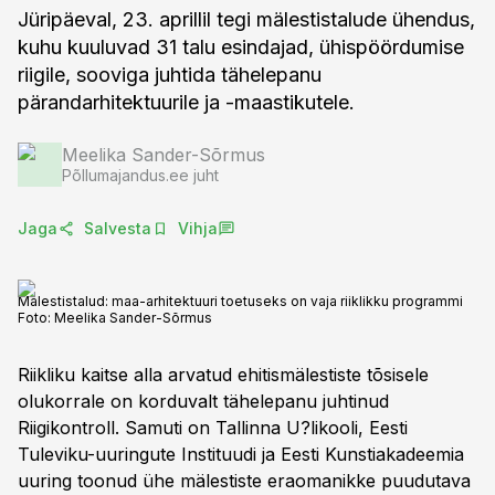
Jüripäeval, 23. aprillil tegi mälestistalude ühendus,
kuhu kuuluvad 31 talu esindajad, ühispöördumise
riigile, sooviga juhtida tähelepanu
pärandarhitektuurile ja -maastikutele.
Meelika Sander-Sõrmus
Põllumajandus.ee juht
Jaga
Salvesta
Vihja
Mälestistalud: maa-arhitektuuri toetuseks on vaja riiklikku programmi
Foto:
Meelika Sander-Sõrmus
Riikliku kaitse alla arvatud ehitismälestiste tõsisele
olukorrale on korduvalt tähelepanu juhtinud
Riigikontroll. Samuti on Tallinna U?likooli, Eesti
Tuleviku-uuringute Instituudi ja Eesti Kunstiakadeemia
uuring toonud ühe mälestiste eraomanikke puudutava