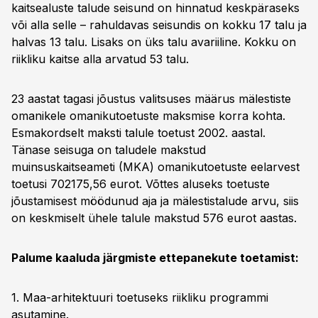
kaitsealuste talude seisund on hinnatud keskpäraseks
või alla selle – rahuldavas seisundis on kokku 17 talu ja
halvas 13 talu. Lisaks on üks talu avariiline. Kokku on
riikliku kaitse alla arvatud 53 talu.
23 aastat tagasi jõustus valitsuses määrus mälestiste
omanikele omanikutoetuste maksmise korra kohta.
Esmakordselt maksti talule toetust 2002. aastal.
Tänase seisuga on taludele makstud
muinsuskaitseameti (MKA) omanikutoetuste eelarvest
toetusi 702175,56 eurot. Võttes aluseks toetuste
jõustamisest möödunud aja ja mälestistalude arvu, siis
on keskmiselt ühele talule makstud 576 eurot aastas.
Palume kaaluda järgmiste ettepanekute toetamist:
1. Maa-arhitektuuri toetuseks riikliku programmi
asutamine.