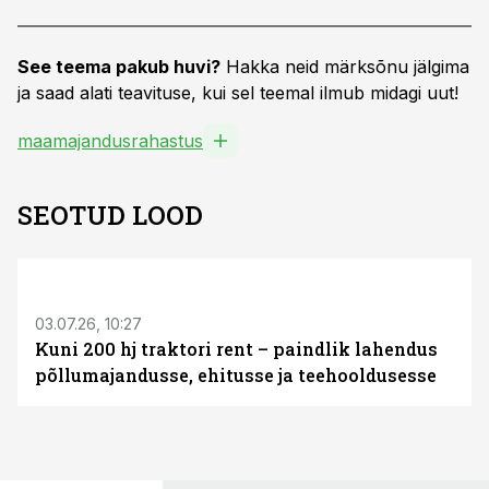
See teema pakub huvi?
Hakka neid märksõnu jälgima
ja saad alati teavituse, kui sel teemal ilmub midagi uut!
maamajandusrahastus
SEOTUD LOOD
ST
03.07.26, 10:27
Kuni 200 hj traktori rent – paindlik lahendus
põllumajandusse, ehitusse ja teehooldusesse