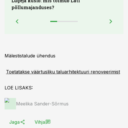
Lugeja küsib: mis toimub Läti
Maid
põllumajanduses?
lõpu
Mälestistalude ühendus
Toetatakse väärtusliku taluarhitektuuri renoveerimist
LOE LISAKS:
Meelika Sander-Sõrmus
Jaga
Vihja