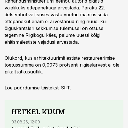
Rahandusministeeriumi eelnõu autorid pidasid
vajalikuks ettepanekuga arvestada. Paraku 22.
detsembril valitsuses vastu võetud määrus seda
ettepanekut enam ei arvestanud ning nüüd, kui
õiguskantsleri sekkumise tulemusel on otsuse
tegemine Riigikogu käes, palume uuesti kõigi
ehitismälestiste vajadusi arvestada.
Olukord, kus arhitektuurimälestiste restaureerimise
toetussumma on 0,0073 protsenti riigieelarvest ei ole
pikalt jätkusuutlik.
Loe pöördumise täisteksti
SIIT
.
HETKEL KUUM
03.08.26, 12:00
29.07