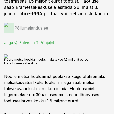
tõstmiseks 1,5 miljonit eurot toetust. Taotluse
saab Erametsakeskusele esitada 28. maist 8.
juunini läbi e-PRIA portaali või metsaühistu kaudu.
Põllumajandus.ee
Jaga
Salvesta
Vihja
Noore metsa hooldamiseks makstakse 1,5 miljonit eurot
Foto:
Erametsakeskus
Noore metsa hooldamist peetakse kõige olulisemaks
metsakasvatuslikuks tööks, millega saab metsa
tulevikuväärtust mitmekordistada. Hooldusraiete
tegemiseks kuni 30aastases metsas on tänavuses
toetuseelarves kokku 1,5 miljonit eurot.