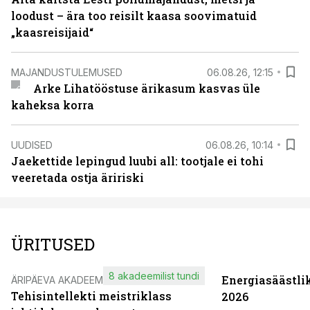
loodust – ära too reisilt kaasa soovimatuid
„kaasreisijaid“
MAJANDUSTULEMUSED
06.08.26, 12:15
Arke Lihatööstuse ärikasum kasvas üle
kaheksa korra
UUDISED
06.08.26, 10:14
Jaekettide lepingud luubi all: tootjale ei tohi
veeretada ostja äririski
ÜRITUSED
8 akadeemilist tundi
Energiasäästli
ÄRIPÄEVA AKADEEMIA
Tehisintellekti meistriklass
2026