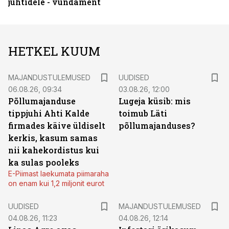
juhtidele - vundament
HETKEL KUUM
MAJANDUSTULEMUSED
UUDISED
06.08.26, 09:34
03.08.26, 12:00
Põllumajanduse
Lugeja küsib: mis
tippjuhi Ahti Kalde
toimub Läti
firmades käive üldiselt
põllumajanduses?
kerkis, kasum samas
nii kahekordistus kui
ka sulas pooleks
E-Piimast laekumata piimaraha
on enam kui 1,2 miljonit eurot
UUDISED
MAJANDUSTULEMUSED
04.08.26, 11:23
04.08.26, 12:14