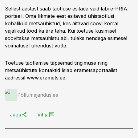
Sellest aastast saab taotluse esitada vaid läbi e-PRIA
portaali. Oma liikmete eest esitavad ühistaotlusi
kohalikud metsaühistud, kes aitavad soovi korral
vajalikud tööd ka ära teha. Kui toetuse küsimisel
soovitakse metsaühistu abi, tuleks nendega esimesel
võimalusel ühendust võtta.
Toetuse taotlemise täpsemad tingimuse ning
metsaühistute kontaktid leiab erametsaportaalist
aadressil www.eramets.ee.
Põllumajandus.ee
Jaga
Vihja