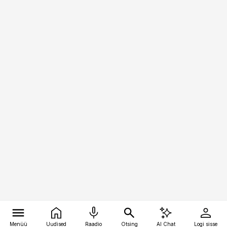
Menüü
Uudised
Raadio
Otsing
AI Chat
Logi sisse