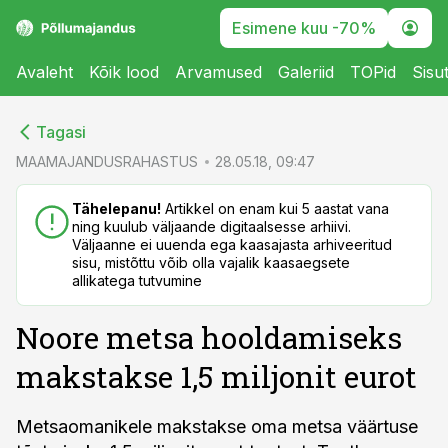
Esimene kuu -70%
Avaleht
Kõik lood
Arvamused
Galeriid
TOPid
Sisu
cebook
cebook
Tagasi
Twitter)
Twitter)
MAAMAJANDUSRAHASTUS
28.05.18, 09:47
kedIn
kedIn
Tähelepanu!
Artikkel on enam kui 5 aastat vana
ning kuulub väljaande digitaalsesse arhiivi.
ail
ail
Väljaanne ei uuenda ega kaasajasta arhiveeritud
sisu, mistõttu võib olla vajalik kaasaegsete
k
k
allikatega tutvumine
Noore metsa hooldamiseks
makstakse 1,5 miljonit eurot
Metsaomanikele makstakse oma metsa väärtuse