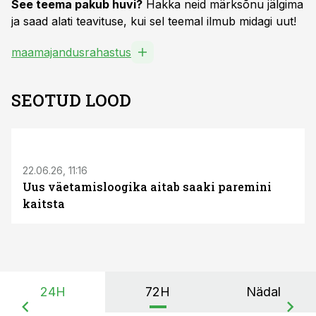
See teema pakub huvi?
Hakka neid märksõnu jälgima
ja saad alati teavituse, kui sel teemal ilmub midagi uut!
maamajandusrahastus
SEOTUD LOOD
ST
22.06.26, 11:16
Uus väetamisloogika aitab saaki paremini
kaitsta
24H
72H
Nädal