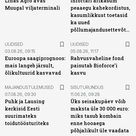
Linas Agro avas
Infortari ärikasum
Muugal viljaterminali
peaaegu kahekordistus,
kasumlikkust toetasid
ka uued
põllumajandusettevõtted
UUDISED
UUDISED
03.08.26, 09:15
05.08.26, 11:17
Euroopa saagiprognoos:
Rahvusvaheline fond
mais langeb järsult,
paisutab Bioforce’i
õlikultuurid kasvavad
kasvu
ST
MAJANDUSTULEMUSED
SISUTURUNDUS
07.08.26, 09:30
11.06.26, 09:28
Puhk ja Lausing
Üks seisakupäev võib
kerkisid Eesti
maksta üle 30 000 euro:
suurimateks
miks tasub kombain
toidutöösturiteks
enne hooaega
põhjalikult üle vaadata