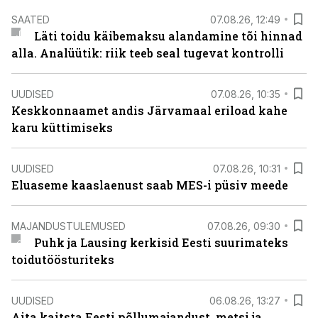
SAATED
07.08.26, 12:49
Läti toidu käibemaksu alandamine tõi hinnad
alla. Analüütik: riik teeb seal tugevat kontrolli
UUDISED
07.08.26, 10:35
Keskkonnaamet andis Järvamaal eriload kahe
karu küttimiseks
UUDISED
07.08.26, 10:31
Eluaseme kaaslaenust saab MES-i püsiv meede
MAJANDUSTULEMUSED
07.08.26, 09:30
Puhk ja Lausing kerkisid Eesti suurimateks
toidutöösturiteks
UUDISED
06.08.26, 13:27
Aita kaitsta Eesti põllumajandust, metsi ja