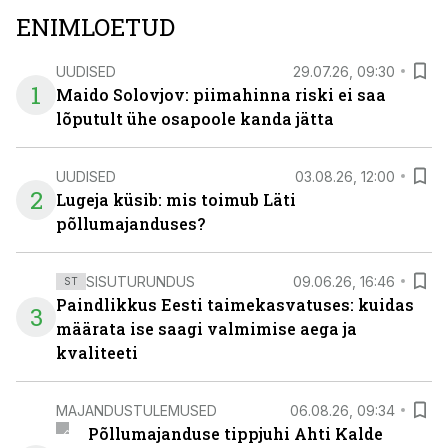
ENIMLOETUD
UUDISED
29.07.26, 09:30
1
Maido Solovjov: piimahinna riski ei saa
lõputult ühe osapoole kanda jätta
UUDISED
03.08.26, 12:00
2
Lugeja küsib: mis toimub Läti
põllumajanduses?
SISUTURUNDUS
09.06.26, 16:46
ST
Paindlikkus Eesti taimekasvatuses: kuidas
3
määrata ise saagi valmimise aega ja
kvaliteeti
MAJANDUSTULEMUSED
06.08.26, 09:34
Põllumajanduse tippjuhi Ahti Kalde