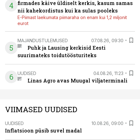
firmades käive üldiselt kerkis, kasum samas
4
nii kahekordistus kui ka sulas pooleks
E-Piimast laekumata piimaraha on enam kui 1,2 miljonit
eurot
MAJANDUSTULEMUSED
07.08.26, 09:30
5
Puhk ja Lausing kerkisid Eesti
suurimateks toidutöösturiteks
UUDISED
04.08.26, 11:23
6
Linas Agro avas Muugal viljaterminali
VIIMASED UUDISED
UUDISED
10.08.26, 09:00
Inflatsioon püsib suvel madal