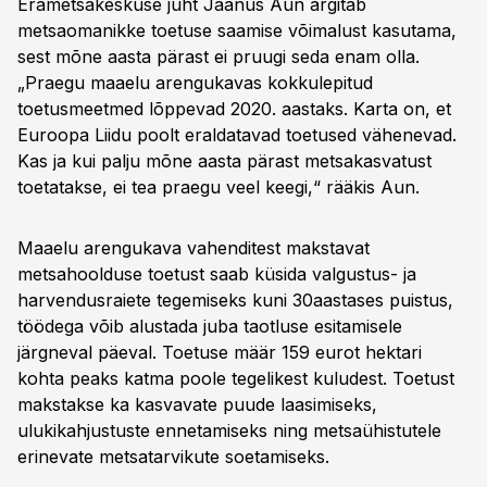
Erametsakeskuse juht Jaanus Aun ärgitab
metsaomanikke toetuse saamise võimalust kasutama,
sest mõne aasta pärast ei pruugi seda enam olla.
„Praegu maaelu arengukavas kokkulepitud
toetusmeetmed lõppevad 2020. aastaks. Karta on, et
Euroopa Liidu poolt eraldatavad toetused vähenevad.
Kas ja kui palju mõne aasta pärast metsakasvatust
toetatakse, ei tea praegu veel keegi,“ rääkis Aun.
Maaelu arengukava vahenditest makstavat
metsahoolduse toetust saab küsida valgustus- ja
harvendusraiete tegemiseks kuni 30aastases puistus,
töödega võib alustada juba taotluse esitamisele
järgneval päeval. Toetuse määr 159 eurot hektari
kohta peaks katma poole tegelikest kuludest. Toetust
makstakse ka kasvavate puude laasimiseks,
ulukikahjustuste ennetamiseks ning metsaühistutele
erinevate metsatarvikute soetamiseks.