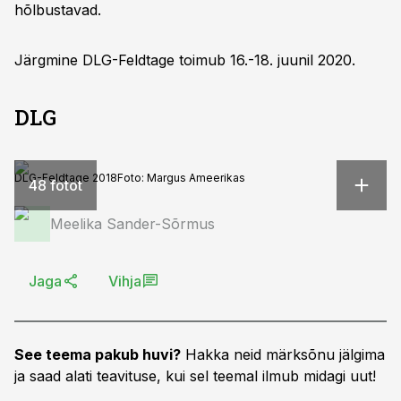
hõlbustavad.
Järgmine DLG-Feldtage toimub 16.-18. juunil 2020.
DLG
DLG-Feldtage 2018
Foto:
Margus Ameerikas
48 fotot
Meelika Sander-Sõrmus
Jaga
Vihja
See teema pakub huvi?
Hakka neid märksõnu jälgima
ja saad alati teavituse, kui sel teemal ilmub midagi uut!