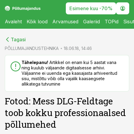
Esimene kuu -70%
Avaleht
Kõik lood
Arvamused
Galeriid
TOPid
Sisu
cebook
cebook
Tagasi
Twitter)
Twitter)
PÕLLUMAJANDUSTEHNIKA
18.06.18, 14:46
kedIn
kedIn
Tähelepanu!
Artikkel on enam kui 5 aastat vana
ning kuulub väljaande digitaalsesse arhiivi.
ail
ail
Väljaanne ei uuenda ega kaasajasta arhiveeritud
sisu, mistõttu võib olla vajalik kaasaegsete
k
k
allikatega tutvumine
Fotod: Mess DLG-Feldtage
toob kokku professionaalsed
põllumehed