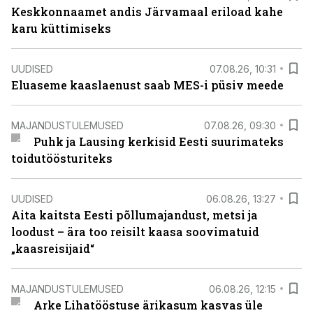
Keskkonnaamet andis Järvamaal eriload kahe
karu küttimiseks
UUDISED
07.08.26, 10:31
Eluaseme kaaslaenust saab MES-i püsiv meede
MAJANDUSTULEMUSED
07.08.26, 09:30
Puhk ja Lausing kerkisid Eesti suurimateks
toidutöösturiteks
UUDISED
06.08.26, 13:27
Aita kaitsta Eesti põllumajandust, metsi ja
loodust – ära too reisilt kaasa soovimatuid
„kaasreisijaid“
MAJANDUSTULEMUSED
06.08.26, 12:15
Arke Lihatööstuse ärikasum kasvas üle