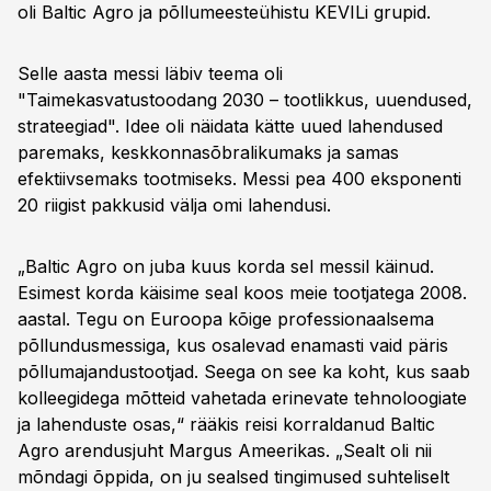
oli Baltic Agro ja põllumeesteühistu KEVILi grupid.
Selle aasta messi läbiv teema oli
"Taimekasvatustoodang 2030 – tootlikkus, uuendused,
strateegiad". Idee oli näidata kätte uued lahendused
paremaks, keskkonnasõbralikumaks ja samas
efektiivsemaks tootmiseks. Messi pea 400 eksponenti
20 riigist pakkusid välja omi lahendusi.
„Baltic Agro on juba kuus korda sel messil käinud.
Esimest korda käisime seal koos meie tootjatega 2008.
aastal. Tegu on Euroopa kõige professionaalsema
põllundusmessiga, kus osalevad enamasti vaid päris
põllumajandustootjad. Seega on see ka koht, kus saab
kolleegidega mõtteid vahetada erinevate tehnoloogiate
ja lahenduste osas,“ rääkis reisi korraldanud Baltic
Agro arendusjuht Margus Ameerikas. „Sealt oli nii
mõndagi õppida, on ju sealsed tingimused suhteliselt