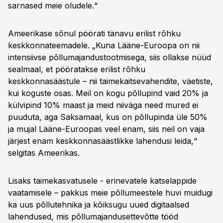
sarnased meie oludele.“
Ameerikase sõnul pöörati tänavu erilist rõhku
keskkonnateemadele. „Kuna Lääne-Euroopa on nii
intensiivse põllumajandustootmisega, siis ollakse nüüd
sealmaal, et pööratakse erilist rõhku
keskkonnasäästule – nii taimekaitsevahendite, väetiste,
kui koguste osas. Meil on kogu põllupind vaid 20% ja
külvipind 10% maast ja meid niiväga need mured ei
puuduta, aga Saksamaal, kus on põllupinda üle 50%
ja mujal Lääne-Euroopas veel enam, siis neil on vaja
järjest enam keskkonnasäästlikke lahendusi leida,“
selgitas Ameerikas.
Lisaks taimekasvatusele - erinevatele katselappide
vaatamisele – pakkus meie põllumeestele huvi muidugi
ka uus põllutehnika ja kõiksugu uued digitaalsed
lahendused, mis põllumajandusettevõtte tööd