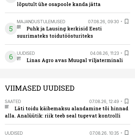
lõputult ühe osapoole kanda jätta
MAJANDUSTULEMUSED
07.08.26, 09:30
5
Puhk ja Lausing kerkisid Eesti
suurimateks toidutöösturiteks
UUDISED
04.08.26, 11:23
6
Linas Agro avas Muugal viljaterminali
VIIMASED UUDISED
SAATED
07.08.26, 12:49
Läti toidu käibemaksu alandamine tõi hinnad
alla. Analüütik: riik teeb seal tugevat kontrolli
UUDISED
07.08.26, 10:35