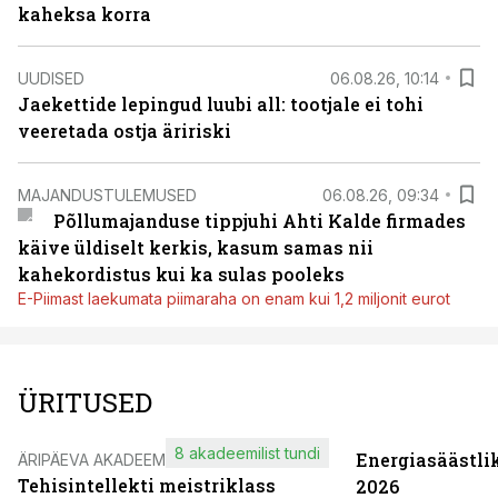
kaheksa korra
UUDISED
06.08.26, 10:14
Jaekettide lepingud luubi all: tootjale ei tohi
veeretada ostja äririski
MAJANDUSTULEMUSED
06.08.26, 09:34
Põllumajanduse tippjuhi Ahti Kalde firmades
käive üldiselt kerkis, kasum samas nii
kahekordistus kui ka sulas pooleks
E-Piimast laekumata piimaraha on enam kui 1,2 miljonit eurot
ÜRITUSED
8 akadeemilist tundi
Energiasäästli
ÄRIPÄEVA AKADEEMIA
Tehisintellekti meistriklass
2026