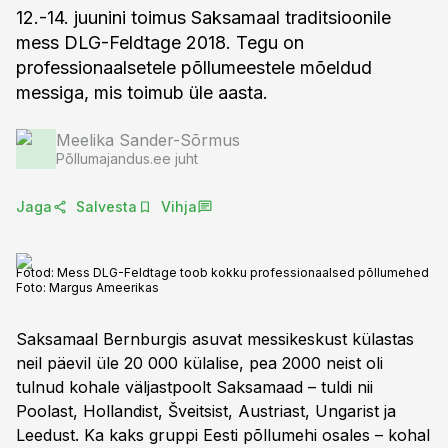
12.-14. juunini toimus Saksamaal traditsioonile
mess DLG-Feldtage 2018. Tegu on
professionaalsetele põllumeestele mõeldud
messiga, mis toimub üle aasta.
Meelika Sander-Sõrmus
Põllumajandus.ee juht
Jaga
Salvesta
Vihja
Fotod: Mess DLG-Feldtage toob kokku professionaalsed põllumehed
Foto:
Margus Ameerikas
Saksamaal Bernburgis asuvat messikeskust külastas
neil päevil üle 20 000 külalise, pea 2000 neist oli
tulnud kohale väljastpoolt Saksamaad – tuldi nii
Poolast, Hollandist, Šveitsist, Austriast, Ungarist ja
Leedust. Ka kaks gruppi Eesti põllumehi osales – kohal