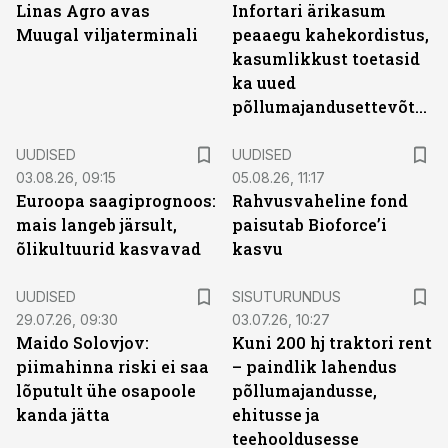
Linas Agro avas
Infortari ärikasum
Muugal viljaterminali
peaaegu kahekordistus,
kasumlikkust toetasid
ka uued
põllumajandusettevõtted
UUDISED
UUDISED
03.08.26, 09:15
05.08.26, 11:17
Euroopa saagiprognoos:
Rahvusvaheline fond
mais langeb järsult,
paisutab Bioforce’i
õlikultuurid kasvavad
kasvu
ST
UUDISED
SISUTURUNDUS
29.07.26, 09:30
03.07.26, 10:27
Maido Solovjov:
Kuni 200 hj traktori rent
piimahinna riski ei saa
– paindlik lahendus
lõputult ühe osapoole
põllumajandusse,
kanda jätta
ehitusse ja
teehooldusesse