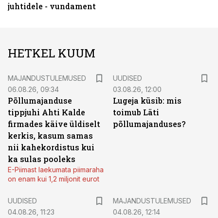
juhtidele - vundament
HETKEL KUUM
MAJANDUSTULEMUSED
UUDISED
06.08.26, 09:34
03.08.26, 12:00
Põllumajanduse
Lugeja küsib: mis
tippjuhi Ahti Kalde
toimub Läti
firmades käive üldiselt
põllumajanduses?
kerkis, kasum samas
nii kahekordistus kui
ka sulas pooleks
E-Piimast laekumata piimaraha
on enam kui 1,2 miljonit eurot
UUDISED
MAJANDUSTULEMUSED
04.08.26, 11:23
04.08.26, 12:14