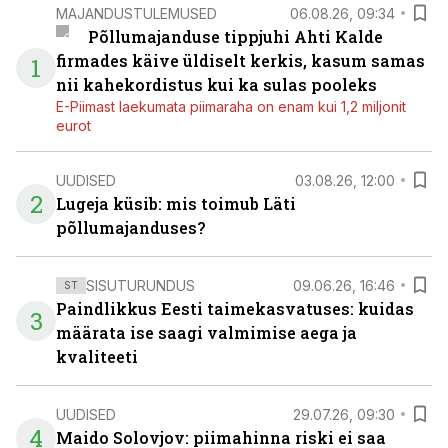
MAJANDUSTULEMUSED
06.08.26, 09:34
Põllumajanduse tippjuhi Ahti Kalde
firmades käive üldiselt kerkis, kasum samas
1
nii kahekordistus kui ka sulas pooleks
E-Piimast laekumata piimaraha on enam kui 1,2 miljonit
eurot
UUDISED
03.08.26, 12:00
2
Lugeja küsib: mis toimub Läti
põllumajanduses?
SISUTURUNDUS
09.06.26, 16:46
ST
Paindlikkus Eesti taimekasvatuses: kuidas
3
määrata ise saagi valmimise aega ja
kvaliteeti
UUDISED
29.07.26, 09:30
4
Maido Solovjov: piimahinna riski ei saa