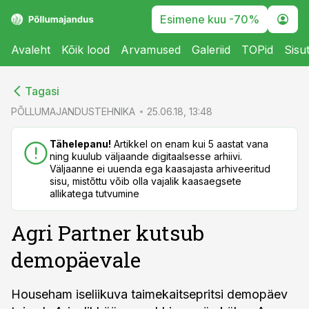
Esimene kuu -70%
Avaleht
Kõik lood
Arvamused
Galeriid
TOPid
Sisu
cebook
cebook
Tagasi
Twitter)
Twitter)
PÕLLUMAJANDUSTEHNIKA
25.06.18, 13:48
kedIn
kedIn
Tähelepanu!
Artikkel on enam kui 5 aastat vana
ning kuulub väljaande digitaalsesse arhiivi.
ail
ail
Väljaanne ei uuenda ega kaasajasta arhiveeritud
sisu, mistõttu võib olla vajalik kaasaegsete
k
k
allikatega tutvumine
Agri Partner kutsub
demopäevale
Househam iseliikuva taimekaitsepritsi demopäev