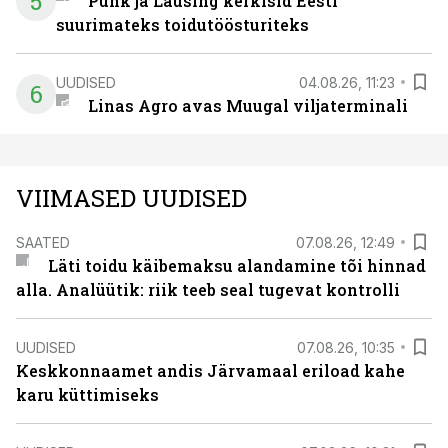
5
Puhk ja Lausing kerkisid Eesti
suurimateks toidutöösturiteks
UUDISED
04.08.26, 11:23
6
Linas Agro avas Muugal viljaterminali
VIIMASED UUDISED
SAATED
07.08.26, 12:49
Läti toidu käibemaksu alandamine tõi hinnad
alla. Analüütik: riik teeb seal tugevat kontrolli
UUDISED
07.08.26, 10:35
Keskkonnaamet andis Järvamaal eriload kahe
karu küttimiseks