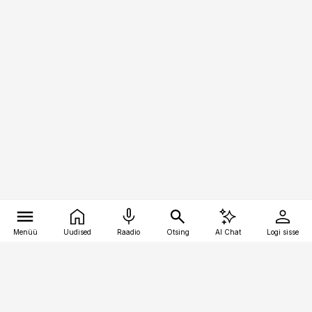
Menüü
Uudised
Raadio
Otsing
AI Chat
Logi sisse
Vana-Lõuna 39/1, 19094 Tallinn