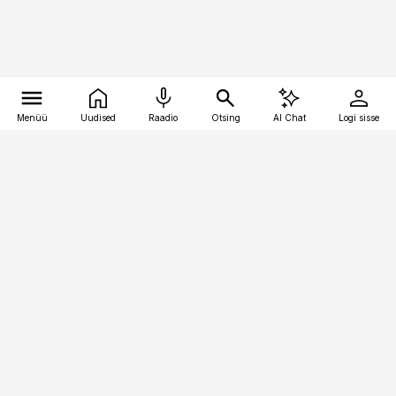
Menüü
Uudised
Raadio
Otsing
AI Chat
Logi sisse
Vana-Lõuna 39/1, 19094 Tallinn
(+372) 667 0111
pollumajandus@pollumajandus.ee
Telli
Reklaam
Firmast
Sisu kasutamisõigused
Ajakirjaniku
eetikakoodeks