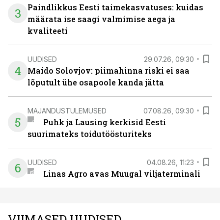
Paindlikkus Eesti taimekasvatuses: kuidas
3
määrata ise saagi valmimise aega ja
kvaliteeti
UUDISED
29.07.26, 09:30
4
Maido Solovjov: piimahinna riski ei saa
lõputult ühe osapoole kanda jätta
MAJANDUSTULEMUSED
07.08.26, 09:30
5
Puhk ja Lausing kerkisid Eesti
suurimateks toidutöösturiteks
UUDISED
04.08.26, 11:23
6
Linas Agro avas Muugal viljaterminali
VIIMASED UUDISED