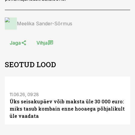
Meelika Sander-Sõrmus
Jaga
Vihja
SEOTUD LOOD
ST
11.06.26, 09:28
Üks seisakupäev võib maksta üle 30 000 euro:
miks tasub kombain enne hooaega põhjalikult
üle vaadata