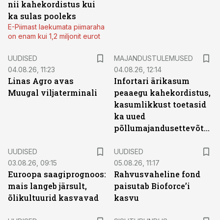
nii kahekordistus kui
ka sulas pooleks
E-Piimast laekumata piimaraha
on enam kui 1,2 miljonit eurot
UUDISED
MAJANDUSTULEMUSED
04.08.26, 11:23
04.08.26, 12:14
Linas Agro avas
Infortari ärikasum
Muugal viljaterminali
peaaegu kahekordistus,
kasumlikkust toetasid
ka uued
põllumajandusettevõtted
UUDISED
UUDISED
03.08.26, 09:15
05.08.26, 11:17
Euroopa saagiprognoos:
Rahvusvaheline fond
mais langeb järsult,
paisutab Bioforce’i
õlikultuurid kasvavad
kasvu
ST