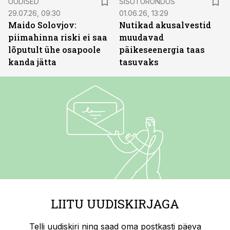
UUDISED
SISUTURUNDUS
29.07.26, 09:30
01.06.26, 13:29
Maido Solovjov:
Nutikad akusalvestid
piimahinna riski ei saa
muudavad
lõputult ühe osapoole
päikeseenergia taas
kanda jätta
tasuvaks
LIITU UUDISKIRJAGA
Telli uudiskiri ning saad oma postkasti päeva