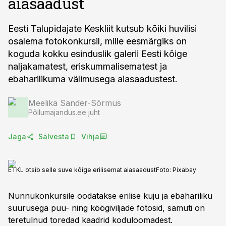
aiasaadust
Eesti Talupidajate Keskliit kutsub kõiki huvilisi
osalema fotokonkursil, mille eesmärgiks on
koguda kokku esinduslik galerii Eesti kõige
naljakamatest, eriskummalisematest ja
ebaharilikuma välimusega aiasaadustest.
Meelika Sander-Sõrmus
Põllumajandus.ee juht
Jaga
Salvesta
Vihja
ETKL otsib selle suve kõige erilisemat aiasaadust
Foto:
Pixabay
Nunnukonkursile oodatakse erilise kuju ja ebahariliku
suurusega puu- ning köögiviljade fotosid, samuti on
teretulnud toredad kaadrid koduloomadest.