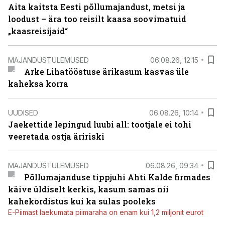
Aita kaitsta Eesti põllumajandust, metsi ja
loodust – ära too reisilt kaasa soovimatuid
„kaasreisijaid“
MAJANDUSTULEMUSED
06.08.26, 12:15
Arke Lihatööstuse ärikasum kasvas üle
kaheksa korra
UUDISED
06.08.26, 10:14
Jaekettide lepingud luubi all: tootjale ei tohi
veeretada ostja äririski
MAJANDUSTULEMUSED
06.08.26, 09:34
Põllumajanduse tippjuhi Ahti Kalde firmades
käive üldiselt kerkis, kasum samas nii
kahekordistus kui ka sulas pooleks
E-Piimast laekumata piimaraha on enam kui 1,2 miljonit eurot