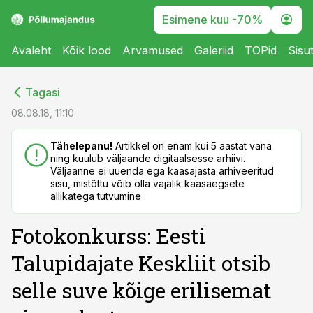
Esimene kuu -70%
Avaleht
Kõik lood
Arvamused
Galeriid
TOPid
Sisu
cebook
cebook
Tagasi
Twitter)
Twitter)
08.08.18, 11:10
kedIn
kedIn
Tähelepanu!
Artikkel on enam kui 5 aastat vana
ning kuulub väljaande digitaalsesse arhiivi.
ail
ail
Väljaanne ei uuenda ega kaasajasta arhiveeritud
sisu, mistõttu võib olla vajalik kaasaegsete
k
k
allikatega tutvumine
Fotokonkurss: Eesti
Talupidajate Keskliit otsib
selle suve kõige erilisemat