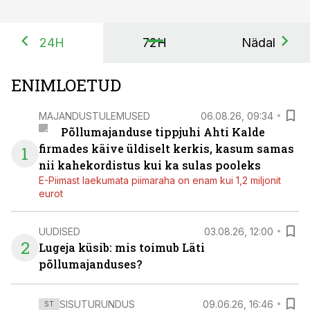
24H
72H
Nädal
ENIMLOETUD
MAJANDUSTULEMUSED
06.08.26, 09:34
Põllumajanduse tippjuhi Ahti Kalde
firmades käive üldiselt kerkis, kasum samas
1
nii kahekordistus kui ka sulas pooleks
E-Piimast laekumata piimaraha on enam kui 1,2 miljonit
eurot
UUDISED
03.08.26, 12:00
2
Lugeja küsib: mis toimub Läti
põllumajanduses?
SISUTURUNDUS
09.06.26, 16:46
ST