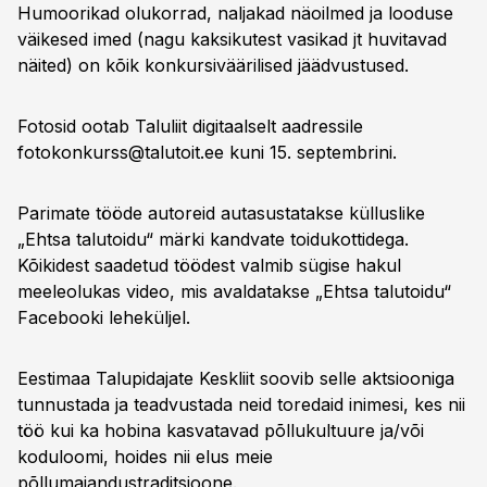
Humoorikad olukorrad, naljakad näoilmed ja looduse
väikesed imed (nagu kaksikutest vasikad jt huvitavad
näited) on kõik konkursiväärilised jäädvustused.
Fotosid ootab Taluliit digitaalselt aadressile
fotokonkurss@talutoit.ee
kuni 15. septembrini.
Parimate tööde autoreid autasustatakse külluslike
„Ehtsa talutoidu“ märki kandvate toidukottidega.
Kõikidest saadetud töödest valmib sügise hakul
meeleolukas video, mis avaldatakse „Ehtsa talutoidu“
Facebooki leheküljel.
Eestimaa Talupidajate Keskliit soovib selle aktsiooniga
tunnustada ja teadvustada neid toredaid inimesi, kes nii
töö kui ka hobina kasvatavad põllukultuure ja/või
koduloomi, hoides nii elus meie
põllumajandustraditsioone.