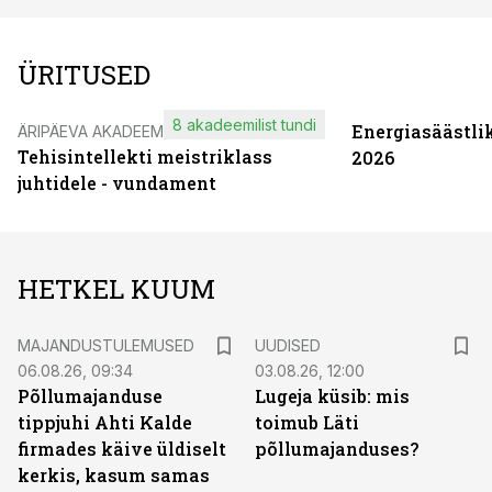
ÜRITUSED
8 akadeemilist tundi
Energiasäästli
ÄRIPÄEVA AKADEEMIA
Tehisintellekti meistriklass
2026
juhtidele - vundament
HETKEL KUUM
MAJANDUSTULEMUSED
UUDISED
06.08.26, 09:34
03.08.26, 12:00
Põllumajanduse
Lugeja küsib: mis
tippjuhi Ahti Kalde
toimub Läti
firmades käive üldiselt
põllumajanduses?
kerkis, kasum samas