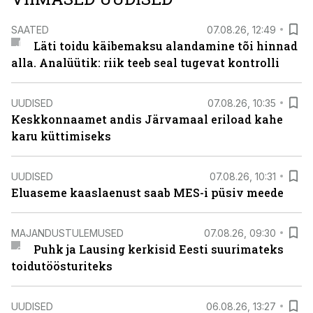
SAATED
07.08.26, 12:49
Läti toidu käibemaksu alandamine tõi hinnad
alla. Analüütik: riik teeb seal tugevat kontrolli
UUDISED
07.08.26, 10:35
Keskkonnaamet andis Järvamaal eriload kahe
karu küttimiseks
UUDISED
07.08.26, 10:31
Eluaseme kaaslaenust saab MES-i püsiv meede
MAJANDUSTULEMUSED
07.08.26, 09:30
Puhk ja Lausing kerkisid Eesti suurimateks
toidutöösturiteks
UUDISED
06.08.26, 13:27