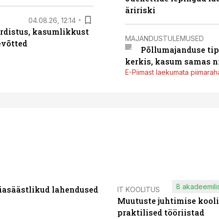
äririski
04.08.26, 12:14
rdistus, kasumlikkust
MAJANDUSTULEMUSED
evõtted
Põllumajanduse tip
kerkis, kasum samas ni
E-Piimast laekumata piimaraha
8 akadeemilis
iasäästlikud lahendused
IT KOOLITUS
Muutuste juhtimise kooli
praktilised tööriistad