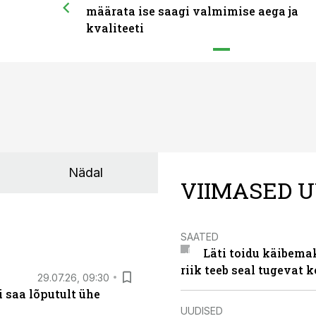
määrata ise saagi valmimise aega ja
kvaliteeti
Nädal
VIIMASED U
SAATED
Läti toidu käibema
riik teeb seal tugevat k
29.07.26, 09:30
 saa lõputult ühe
UUDISED