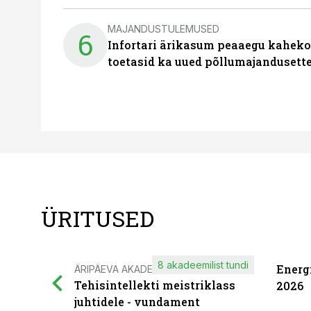
MAJANDUSTULEMUSED
6
Infortari ärikasum peaaegu kaheko
toetasid ka uued põllumajandusett
ÜRITUSED
8 akadeemilist tundi
Energ
ÄRIPÄEVA AKADEEMIA
Tehisintellekti meistriklass
2026
juhtidele - vundament