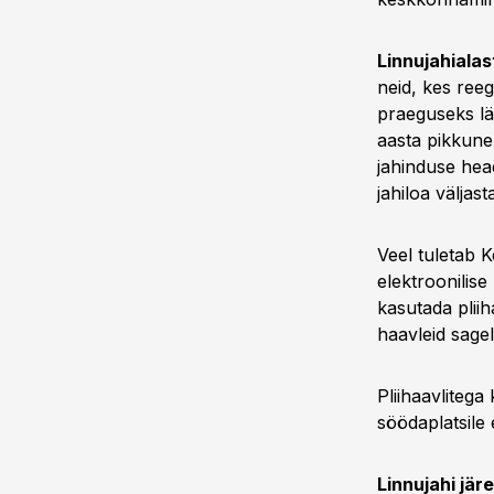
Linnujahialas
neid, kes ree
praeguseks läb
aasta pikkune
jahinduse hea
jahiloa väljast
Veel tuletab 
elektroonilise
kasutada pliih
haavleid sagel
Pliihaavlitega
söödaplatsile 
Linnujahi jä