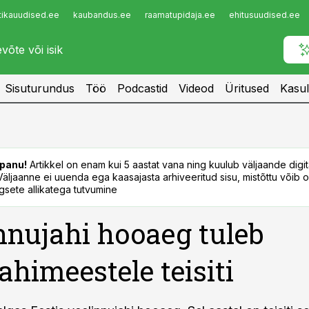
tikauudised.ee
kaubandus.ee
raamatupidaja.ee
ehitusuudised.ee
Infopank
Radar
Sisuturundus
Töö
Podcastid
Videod
Üritused
Kasul
panu!
Artikkel on enam kui 5 aastat vana ning kuulub väljaande digi
. Väljaanne ei uuenda ega kaasajasta arhiveeritud sisu, mistõttu võib ol
sete allikatega tutvumine
nnujahi hooaeg tuleb
jahimeestele teisiti