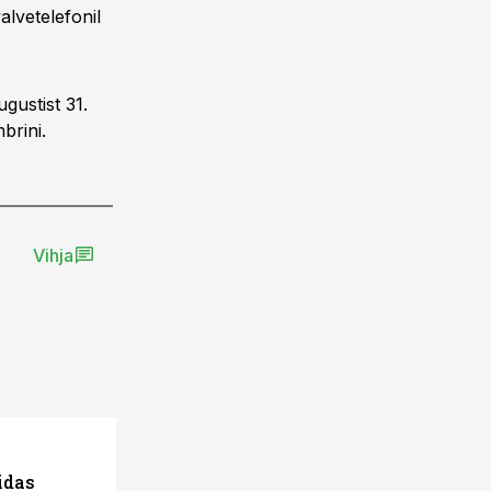
alvetelefonil
ugustist 31.
brini.
Vihja
idas