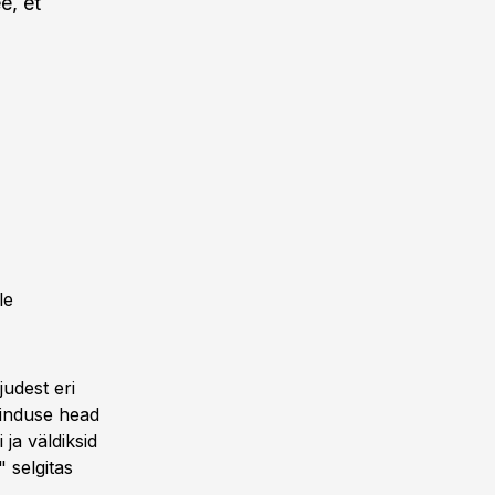
e, et
le
judest eri
hinduse head
 ja väldiksid
" selgitas