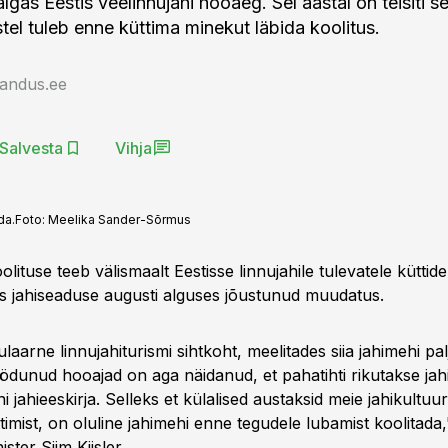
algas Eestis veelinnujahi hooaeg. Sel aastal on teisiti se
tel tuleb enne küttima minekut läbida koolitus.
jandus.ee
Salvesta
Vihja
da.
Foto:
Meelika Sander-Sõrmus
olituse teeb välismaalt Eestisse linnujahile tulevatele küttide
s jahiseaduse augusti alguses jõustunud muudatus.
laarne linnujahiturismi sihtkoht, meelitades siia jahimehi pal
ödunud hooajad on aga näidanud, et pahatihti rikutakse ja
 jahieeskirja. Selleks et külalised austaksid meie jahikultuuri
timist, on oluline jahimehi enne tegudele lubamist koolitada,
ter Siim Kiisler.