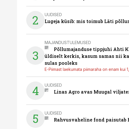
UUDISED
2
Lugeja küsib: mis toimub Läti põll
MAJANDUSTULEMUSED
Põllumajanduse tippjuhi Ahti K
3
üldiselt kerkis, kasum samas nii k
sulas pooleks
E-Piimast laekumata piimaraha on enam kui 1,2
UUDISED
4
Linas Agro avas Muugal viljate
UUDISED
5
Rahvusvaheline fond paisutab B