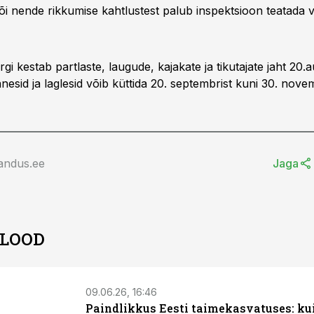
õi nende rikkumise kahtlustest palub inspektsioon teatada v
rgi kestab partlaste, laugude, kajakate ja tikutajate jaht 20.a
nesid ja laglesid võib küttida 20. septembrist kuni 30. novem
andus.ee
Jaga
 LOOD
09.06.26, 16:46
Paindlikkus Eesti taimekasvatuses: ku