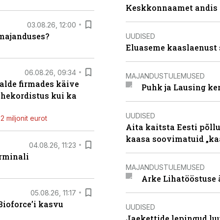
Keskkonnaamet andis J
03.08.26, 12:00
umajanduses?
UUDISED
Eluaseme kaaslaenust 
06.08.26, 09:34
MAJANDUSTULEMUSED
alde firmades käive
Puhk ja Lausing ke
ahekordistus kui ka
UUDISED
 miljonit eurot
Aita kaitsta Eesti põllu
kaasa soovimatuid „kaa
04.08.26, 11:23
rminali
MAJANDUSTULEMUSED
Arke Lihatööstuse 
05.08.26, 11:17
ioforce’i kasvu
UUDISED
Jaekettide lepingud luub