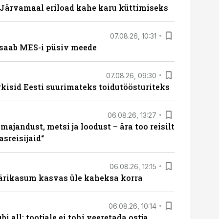
ärvamaal eriload kahe karu küttimiseks
07.08.26, 10:31
saab MES-i püsiv meede
07.08.26, 09:30
rkisid Eesti suurimateks toidutöösturiteks
06.08.26, 13:27
majandust, metsi ja loodust – ära too reisilt
sreisijaid“
06.08.26, 12:15
ärikasum kasvas üle kaheksa korra
06.08.26, 10:14
i all: tootjale ei tohi veeretada ostja