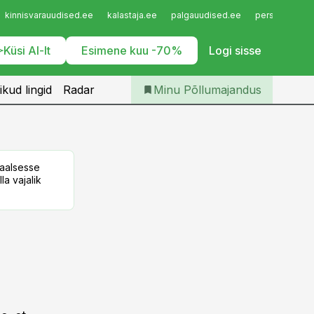
Iseteenindus
kinnisvarauudised.ee
kalastaja.ee
palgauudised.ee
personaliuudi
Telli Põllumajandus
Küsi AI-lt
Esimene kuu -70%
Logi sisse
ikud lingid
Radar
Minu Põllumajandus
taalsesse
la vajalik