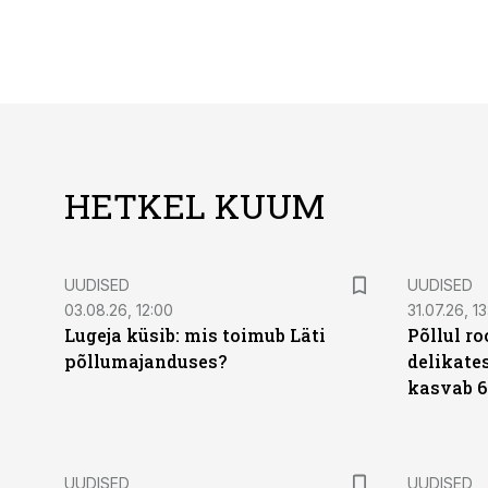
HETKEL KUUM
UUDISED
UUDISED
03.08.26, 12:00
31.07.26, 13
Lugeja küsib: mis toimub Läti
Põllul r
põllumajanduses?
delikates
kasvab 6
UUDISED
UUDISED