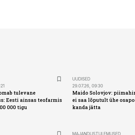
UUDISED
:21
29.07.26, 09:30
oomab tulevane
Maido Solovjov: piimahi
s: Eesti ainsas teofarmis
ei saa lõputult ühe osapo
00 000 tigu
kanda jätta
MAJANDUSTULEMUSED