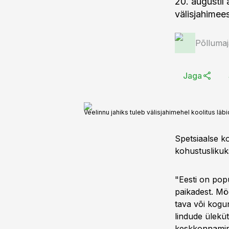
20. augustil 
välisjahimees
Põlluma
Jaga
Veelinnu jahiks tuleb välisjahimehel koolitus läbi
Spetsiaalse ko
kohustuslikuk
"Eesti on popu
paikadest. Mö
tava või koguni
lindude üleküt
keskkonnaminis