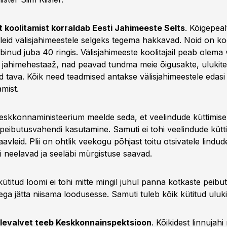
t koolitamist korraldab Eesti Jahimeeste Selts
. Kõigepeal
gleid välisjahimeestele selgeks tegema hakkavad. Noid on ko
inud juba 40 ringis. Välisjahimeeste koolitajail peab olema 
 jahimehestaaž, nad peavad tundma meie õigusakte, ulukite 
d tava. Kõik need teadmised antakse välisjahimeestele edasi
amist.
Keskkonnaministeerium meelde seda, et veelindude küttimise
 peibutusvahendi kasutamine. Samuti ei tohi veelindude kütt
aavleid. Plii on ohtlik veekogu põhjast toitu otsivatele lindud
i neelavad ja seeläbi mürgistuse saavad.
 kütitud loomi ei tohi mitte mingil juhul panna kotkaste peib
ega jätta niisama loodusesse. Samuti tuleb kõik kütitud uluki
relevalvet teeb Keskkonnainspektsioon
. Kõikidest linnujahi 