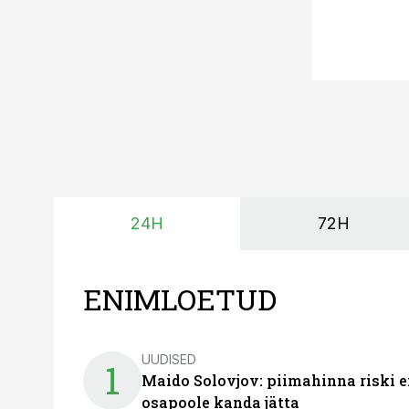
24H
72H
ENIMLOETUD
UUDISED
1
Maido Solovjov: piimahinna riski ei
osapoole kanda jätta