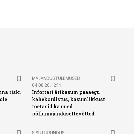
MAJANDUSTULEMUSED
04.08.26, 12:14
nna riski
Infortari ärikasum peaaegu
ole
kahekordistus, kasumlikkust
toetasid ka uued
põllumajandusettevõtted
ST
SISUTURUNDUS