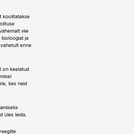
t koolitatakse
olituse
vähemalt viie
bioloogiat ja
 vahetult enne
l on keelatud
imisel
ele, kes neid
utamiseks
d üles leida.
reeglite