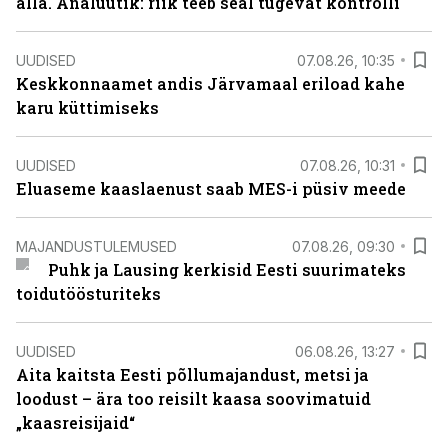
alla. Analüütik: riik teeb seal tugevat kontrolli
UUDISED
07.08.26, 10:35
Keskkonnaamet andis Järvamaal eriload kahe
karu küttimiseks
UUDISED
07.08.26, 10:31
Eluaseme kaaslaenust saab MES-i püsiv meede
MAJANDUSTULEMUSED
07.08.26, 09:30
Puhk ja Lausing kerkisid Eesti suurimateks
toidutöösturiteks
UUDISED
06.08.26, 13:27
Aita kaitsta Eesti põllumajandust, metsi ja
loodust – ära too reisilt kaasa soovimatuid
„kaasreisijaid“