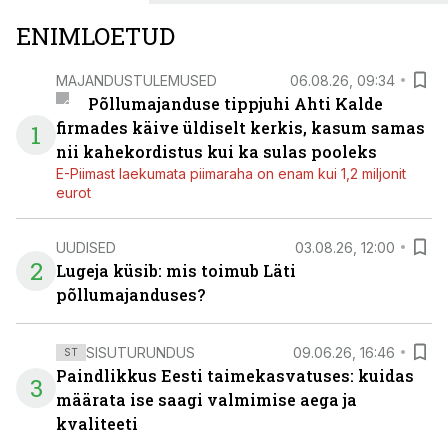
ENIMLOETUD
MAJANDUSTULEMUSED
06.08.26, 09:34
Põllumajanduse tippjuhi Ahti Kalde
firmades käive üldiselt kerkis, kasum samas
1
nii kahekordistus kui ka sulas pooleks
E-Piimast laekumata piimaraha on enam kui 1,2 miljonit
eurot
UUDISED
03.08.26, 12:00
2
Lugeja küsib: mis toimub Läti
põllumajanduses?
SISUTURUNDUS
09.06.26, 16:46
ST
Paindlikkus Eesti taimekasvatuses: kuidas
3
määrata ise saagi valmimise aega ja
kvaliteeti