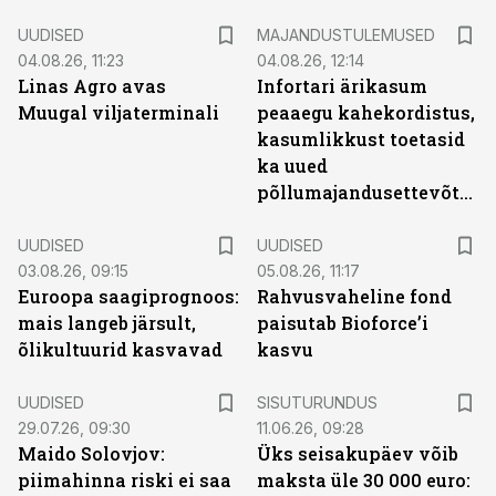
UUDISED
MAJANDUSTULEMUSED
04.08.26, 11:23
04.08.26, 12:14
Linas Agro avas
Infortari ärikasum
Muugal viljaterminali
peaaegu kahekordistus,
kasumlikkust toetasid
ka uued
põllumajandusettevõtted
UUDISED
UUDISED
03.08.26, 09:15
05.08.26, 11:17
Euroopa saagiprognoos:
Rahvusvaheline fond
mais langeb järsult,
paisutab Bioforce’i
õlikultuurid kasvavad
kasvu
ST
UUDISED
SISUTURUNDUS
29.07.26, 09:30
11.06.26, 09:28
Maido Solovjov:
Üks seisakupäev võib
piimahinna riski ei saa
maksta üle 30 000 euro: