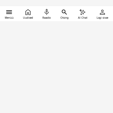
Menüü
Uudised
Raadio
Otsing
AI Chat
Logi sisse
Vana-Lõuna 39/1, 19094 Tallinn
(+372) 667 0111
pollumajandus@pollumajandus.ee
Telli
Reklaam
Firmast
Sisu kasutamisõigused
Ajakirjaniku
eetikakoodeks
Üldtingimused
Privaatsustingimused
Küpsiste poliitika
KKK