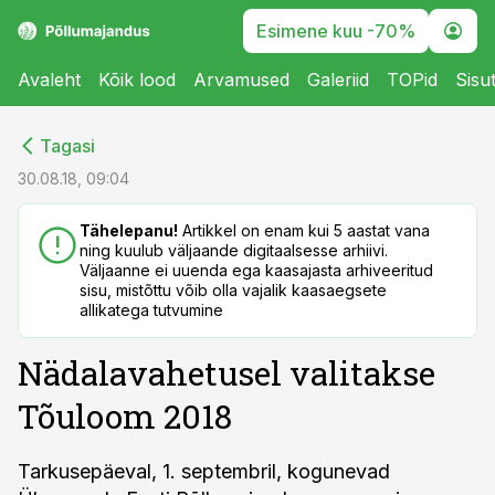
Esimene kuu -70%
Avaleht
Kõik lood
Arvamused
Galeriid
TOPid
Sisu
cebook
cebook
Tagasi
Twitter)
Twitter)
30.08.18, 09:04
kedIn
kedIn
Tähelepanu!
Artikkel on enam kui 5 aastat vana
ning kuulub väljaande digitaalsesse arhiivi.
ail
ail
Väljaanne ei uuenda ega kaasajasta arhiveeritud
sisu, mistõttu võib olla vajalik kaasaegsete
k
k
allikatega tutvumine
Nädalavahetusel valitakse
Tõuloom 2018
Tarkusepäeval, 1. septembril, kogunevad