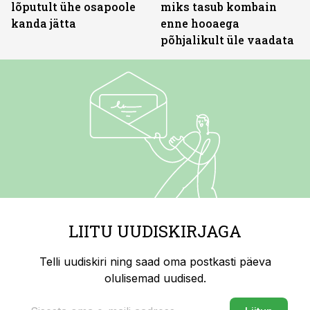
lõputult ühe osapoole
miks tasub kombain
kanda jätta
enne hooaega
põhjalikult üle vaadata
LIITU UUDISKIRJAGA
Telli uudiskiri ning saad oma postkasti päeva
olulisemad uudised.