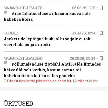
MAJANDUSTULEMUSED
06.08.26, 12:15
Arke Lihatööstuse ärikasum kasvas üle
kaheksa korra
UUDISED
06.08.26, 10:14
Jaekettide lepingud luubi all: tootjale ei tohi
veeretada ostja äririski
MAJANDUSTULEMUSED
06.08.26, 09:34
Põllumajanduse tippjuhi Ahti Kalde firmades
käive üldiselt kerkis, kasum samas nii
kahekordistus kui ka sulas pooleks
E-Piimast laekumata piimaraha on enam kui 1,2 miljonit eurot
ÜRITUSED