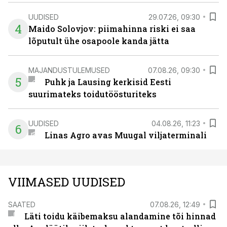
UUDISED
29.07.26, 09:30
4
Maido Solovjov: piimahinna riski ei saa
lõputult ühe osapoole kanda jätta
MAJANDUSTULEMUSED
07.08.26, 09:30
5
Puhk ja Lausing kerkisid Eesti
suurimateks toidutöösturiteks
UUDISED
04.08.26, 11:23
6
Linas Agro avas Muugal viljaterminali
VIIMASED UUDISED
SAATED
07.08.26, 12:49
Läti toidu käibemaksu alandamine tõi hinnad