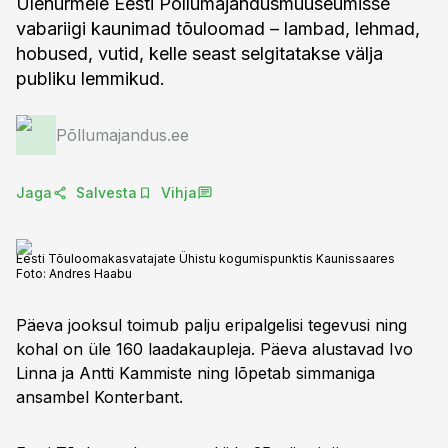
Ülenurmele Eesti Põllumajandusmuuseumisse
vabariigi kaunimad tõuloomad – lambad, lehmad,
hobused, vutid, kelle seast selgitatakse välja
publiku lemmikud.
Põllumajandus.ee
Jaga
Salvesta
Vihja
Eesti Tõuloomakasvatajate Ühistu kogumispunktis Kaunissaares
Foto:
Andres Haabu
Päeva jooksul toimub palju eripalgelisi tegevusi ning
kohal on üle 160 laadakaupleja. Päeva alustavad Ivo
Linna ja Antti Kammiste ning lõpetab simmaniga
ansambel Konterbant.