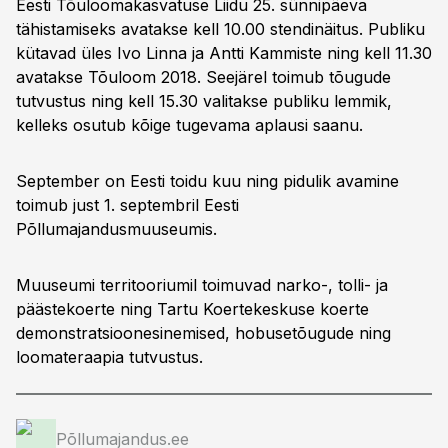
Eesti Tõuloomakasvatuse Liidu 25. sünnipäeva
tähistamiseks avatakse kell 10.00 stendinäitus. Publiku
kütavad üles Ivo Linna ja Antti Kammiste ning kell 11.30
avatakse Tõuloom 2018. Seejärel toimub tõugude
tutvustus ning kell 15.30 valitakse publiku lemmik,
kelleks osutub kõige tugevama aplausi saanu.
September on Eesti toidu kuu ning pidulik avamine
toimub just 1. septembril Eesti
Põllumajandusmuuseumis.
Muuseumi territooriumil toimuvad narko-, tolli- ja
päästekoerte ning Tartu Koertekeskuse koerte
demonstratsioonesinemised, hobusetõugude ning
loomateraapia tutvustus.
Põllumajandus.ee