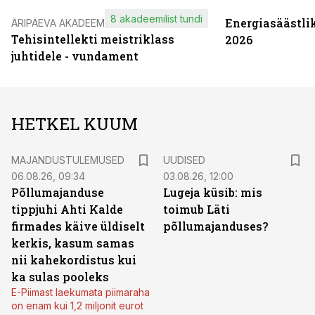
8 akadeemilist tundi
Energiasäästli
ÄRIPÄEVA AKADEEMIA
Tehisintellekti meistriklass
2026
juhtidele - vundament
HETKEL KUUM
MAJANDUSTULEMUSED
UUDISED
06.08.26, 09:34
03.08.26, 12:00
Põllumajanduse
Lugeja küsib: mis
tippjuhi Ahti Kalde
toimub Läti
firmades käive üldiselt
põllumajanduses?
kerkis, kasum samas
nii kahekordistus kui
ka sulas pooleks
E-Piimast laekumata piimaraha
on enam kui 1,2 miljonit eurot