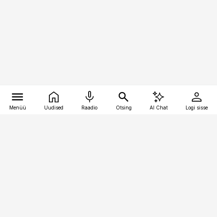
Menüü
Uudised
Raadio
Otsing
AI Chat
Logi sisse
Vana-Lõuna 39/1, 19094 Tallinn
(+372) 667 0111
pollumajandus@pollumajandus.ee
Telli
Reklaam