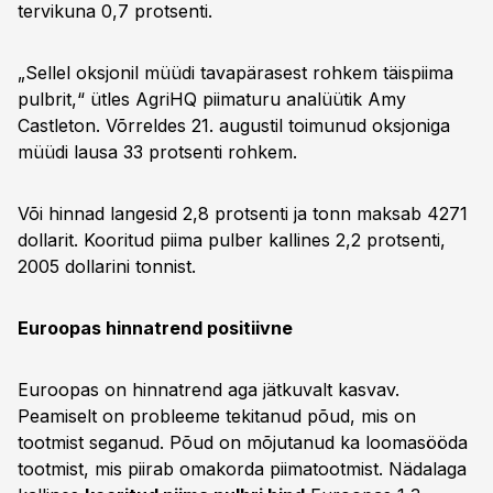
tervikuna 0,7 protsenti.
„Sellel oksjonil müüdi tavapärasest rohkem täispiima
pulbrit,“ ütles AgriHQ piimaturu analüütik Amy
Castleton. Võrreldes 21. augustil toimunud oksjoniga
müüdi lausa 33 protsenti rohkem.
Või hinnad langesid 2,8 protsenti ja tonn maksab 4271
dollarit. Kooritud piima pulber kallines 2,2 protsenti,
2005 dollarini tonnist.
Euroopas hinnatrend positiivne
Euroopas on hinnatrend aga jätkuvalt kasvav.
Peamiselt on probleeme tekitanud põud, mis on
tootmist seganud. Põud on mõjutanud ka loomasööda
tootmist, mis piirab omakorda piimatootmist. Nädalaga