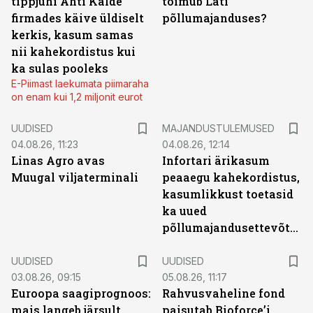
tippjuhi Ahti Kalde
toimub Läti
firmades käive üldiselt
põllumajanduses?
kerkis, kasum samas
nii kahekordistus kui
ka sulas pooleks
E-Piimast laekumata piimaraha
on enam kui 1,2 miljonit eurot
UUDISED
MAJANDUSTULEMUSED
04.08.26, 11:23
04.08.26, 12:14
Linas Agro avas
Infortari ärikasum
Muugal viljaterminali
peaaegu kahekordistus,
kasumlikkust toetasid
ka uued
põllumajandusettevõtted
UUDISED
UUDISED
03.08.26, 09:15
05.08.26, 11:17
Euroopa saagiprognoos:
Rahvusvaheline fond
mais langeb järsult,
paisutab Bioforce’i