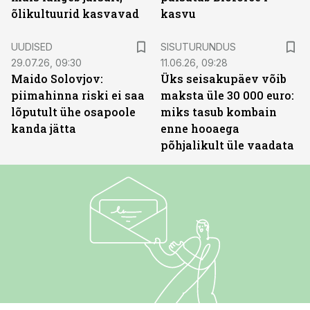
õlikultuurid kasvavad
kasvu
ST
UUDISED
SISUTURUNDUS
29.07.26, 09:30
11.06.26, 09:28
Maido Solovjov:
Üks seisakupäev võib
piimahinna riski ei saa
maksta üle 30 000 euro:
lõputult ühe osapoole
miks tasub kombain
kanda jätta
enne hooaega
põhjalikult üle vaadata