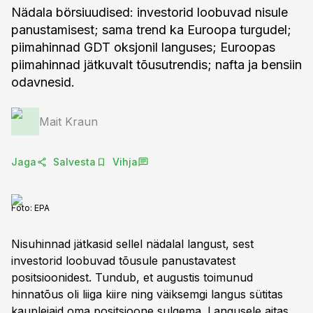
Nädala börsiuudised: investorid loobuvad nisule
panustamisest; sama trend ka Euroopa turgudel;
piimahinnad GDT oksjonil languses; Euroopas
piimahinnad jätkuvalt tõusutrendis; nafta ja bensiin
odavnesid.
Mait Kraun
Jaga
Salvesta
Vihja
Foto:
EPA
Nisuhinnad jätkasid sellel nädalal langust, sest
investorid loobuvad tõusule panustavatest
positsioonidest. Tundub, et augustis toimunud
hinnatõus oli liiga kiire ning väiksemgi langus sütitas
kauplejaid oma positsioone sulgema. Langusele aitas