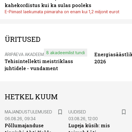
kahekordistus kui ka sulas pooleks
E-Piimast laekumata piimaraha on enam kui 1,2 miljonit eurot
ÜRITUSED
8 akadeemilist tundi
Energiasäästli
ÄRIPÄEVA AKADEEMIA
Tehisintellekti meistriklass
2026
juhtidele - vundament
HETKEL KUUM
MAJANDUSTULEMUSED
UUDISED
06.08.26, 09:34
03.08.26, 12:00
Põllumajanduse
Lugeja küsib: mis