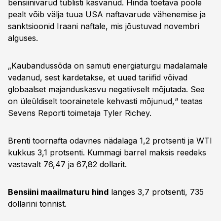
bensiinivarud tublisti kasvanud. Hinda toetava poole
pealt võib välja tuua USA naftavarude vähenemise ja
sanktsioonid Iraani naftale, mis jõustuvad novembri
alguses.
„Kaubandussõda on samuti energiaturgu madalamale
vedanud, sest kardetakse, et uued tariifid võivad
globaalset majanduskasvu negatiivselt mõjutada. See
on üleüldiselt toorainetele kehvasti mõjunud,“ teatas
Sevens Reporti toimetaja Tyler Richey.
Brenti toornafta odavnes nädalaga 1,2 protsenti ja WTI
kukkus 3,1 protsenti. Kummagi barrel maksis reedeks
vastavalt 76,47 ja 67,82 dollarit.
Bensiini maailmaturu hind
langes 3,7 protsenti, 735
dollarini tonnist.