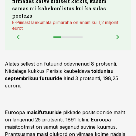
firmades käive üldiselt kerkis, kasum
põll
samas nii kahekordistus kui ka sulas
pooleks
E-Piimast laekumata piimaraha on enam kui 1,2 miljonit
eurot
Alates sellest on futuurid odavnenud 8 protsenti.
Nädalaga kukkus Pariisis kaubeldava
toidunisu
septembrikuu futuuride hind
3 protsenti, 198,25
euroni.
Euroopa
maisifutuuride
pikkade positsioonide maht
on langenud 25 protsenti, 1891 lotini. Euroopa
maisitootmist on samuti seganud suvine kuumus.
Prantsusmaa maisi olukord on viimase kolme nädala