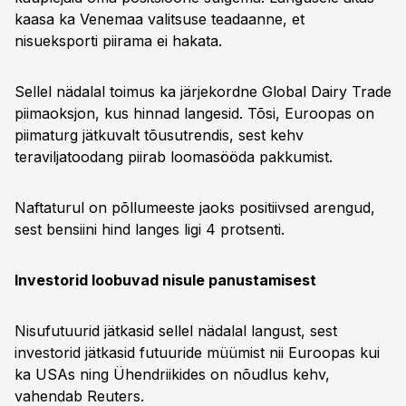
kaasa ka Venemaa valitsuse teadaanne, et
nisueksporti piirama ei hakata.
Sellel nädalal toimus ka järjekordne Global Dairy Trade
piimaoksjon, kus hinnad langesid. Tõsi, Euroopas on
piimaturg jätkuvalt tõusutrendis, sest kehv
teraviljatoodang piirab loomasööda pakkumist.
Naftaturul on põllumeeste jaoks positiivsed arengud,
sest bensiini hind langes ligi 4 protsenti.
Investorid loobuvad nisule panustamisest
Nisufutuurid jätkasid sellel nädalal langust, sest
investorid jätkasid futuuride müümist nii Euroopas kui
ka USAs ning Ühendriikides on nõudlus kehv,
vahendab Reuters.