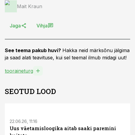
Mait Kraun
Jaga
Vihja
See teema pakub huvi?
Hakka neid märksõnu jälgima
ja saad alati teavituse, kui sel teemal ilmub midagi uut!
tooraineturg
SEOTUD LOOD
ST
22.06.26, 11:16
Uus väetamisloogika aitab saaki paremini