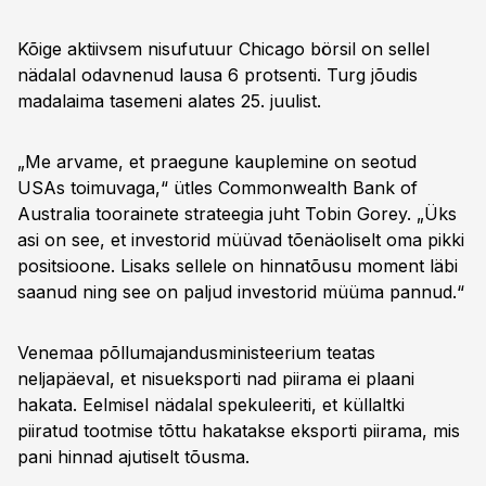
Kõige aktiivsem nisufutuur Chicago börsil on sellel
nädalal odavnenud lausa 6 protsenti. Turg jõudis
madalaima tasemeni alates 25. juulist.
„Me arvame, et praegune kauplemine on seotud
USAs toimuvaga,“ ütles Commonwealth Bank of
Australia toorainete strateegia juht Tobin Gorey. „Üks
asi on see, et investorid müüvad tõenäoliselt oma pikki
positsioone. Lisaks sellele on hinnatõusu moment läbi
saanud ning see on paljud investorid müüma pannud.“
Venemaa põllumajandusministeerium teatas
neljapäeval, et nisueksporti nad piirama ei plaani
hakata. Eelmisel nädalal spekuleeriti, et küllaltki
piiratud tootmise tõttu hakatakse eksporti piirama, mis
pani hinnad ajutiselt tõusma.