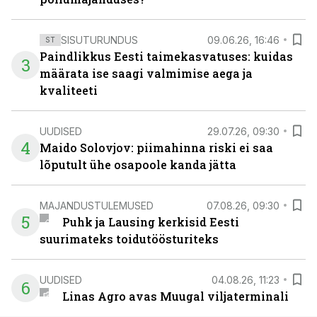
SISUTURUNDUS
09.06.26, 16:46
ST
Paindlikkus Eesti taimekasvatuses: kuidas
3
määrata ise saagi valmimise aega ja
kvaliteeti
UUDISED
29.07.26, 09:30
4
Maido Solovjov: piimahinna riski ei saa
lõputult ühe osapoole kanda jätta
MAJANDUSTULEMUSED
07.08.26, 09:30
5
Puhk ja Lausing kerkisid Eesti
suurimateks toidutöösturiteks
UUDISED
04.08.26, 11:23
6
Linas Agro avas Muugal viljaterminali