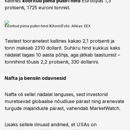
kallines
kooritud piima pulbri hind
Euroopas 1,3
protsenti, 1725 euroni tonnist.
Kooritud piima pulbri hind (€/tonn)
Foto:
Allikas: EEX
Teistest toorainetest kallines kakao 2,1 protsenti ja
tonn maksab 2310 dollarit. Suhkru hind kukkus kaks
nädalat tagasi 10 aasta põhja, aga jätkab taastumist –
tonnihind tõusis 2,2 protsenti, 330 dollarini.
Nafta ja bensiin odavnesid
Nafta oli sellel nädalal languses, sest investorid
muretsevad globaalse nõudluse pärast ning arenevate
turgude majanduste pärast, vahendab MarketWatch.
Lisaks sellele ilmusid andmed, et USAs on