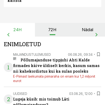
kaitsta
24H
72H
Nädal
ENIMLOETUD
MAJANDUSTULEMUSED
06.08.26, 09:34
Põllumajanduse tippjuhi Ahti Kalde
firmades käive üldiselt kerkis, kasum samas
1
nii kahekordistus kui ka sulas pooleks
E-Piimast laekumata piimaraha on enam kui 1,2 miljonit
eurot
UUDISED
03.08.26, 12:00
2
Lugeja küsib: mis toimub Läti
põllumajanduses?