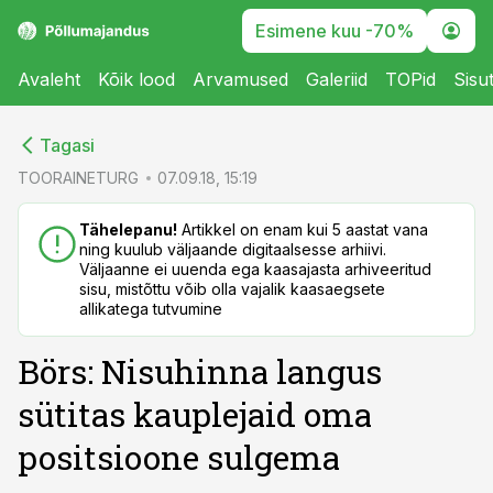
Esimene kuu -70%
Avaleht
Kõik lood
Arvamused
Galeriid
TOPid
Sisu
cebook
cebook
Tagasi
Twitter)
Twitter)
TOORAINETURG
07.09.18, 15:19
kedIn
kedIn
Tähelepanu!
Artikkel on enam kui 5 aastat vana
ning kuulub väljaande digitaalsesse arhiivi.
ail
ail
Väljaanne ei uuenda ega kaasajasta arhiveeritud
sisu, mistõttu võib olla vajalik kaasaegsete
k
k
allikatega tutvumine
Börs: Nisuhinna langus
sütitas kauplejaid oma
positsioone sulgema