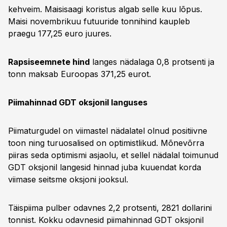
kehveim. Maisisaagi koristus algab selle kuu lõpus.
Maisi novembrikuu futuuride tonnihind kaupleb
praegu 177,25 euro juures.
Rapsiseemnete hind
langes nädalaga 0,8 protsenti ja
tonn maksab Euroopas 371,25 eurot.
Piimahinnad GDT oksjonil languses
Piimaturgudel on viimastel nädalatel olnud positiivne
toon ning turuosalised on optimistlikud. Mõnevõrra
piiras seda optimismi asjaolu, et sellel nädalal toimunud
GDT oksjonil langesid hinnad juba kuuendat korda
viimase seitsme oksjoni jooksul.
Täispiima pulber odavnes 2,2 protsenti, 2821 dollarini
tonnist. Kokku odavnesid piimahinnad GDT oksjonil