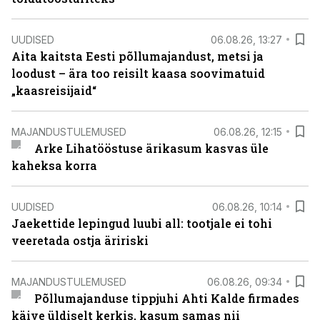
UUDISED
06.08.26, 13:27
Aita kaitsta Eesti põllumajandust, metsi ja
loodust – ära too reisilt kaasa soovimatuid
„kaasreisijaid“
MAJANDUSTULEMUSED
06.08.26, 12:15
Arke Lihatööstuse ärikasum kasvas üle
kaheksa korra
UUDISED
06.08.26, 10:14
Jaekettide lepingud luubi all: tootjale ei tohi
veeretada ostja äririski
MAJANDUSTULEMUSED
06.08.26, 09:34
Põllumajanduse tippjuhi Ahti Kalde firmades
käive üldiselt kerkis, kasum samas nii