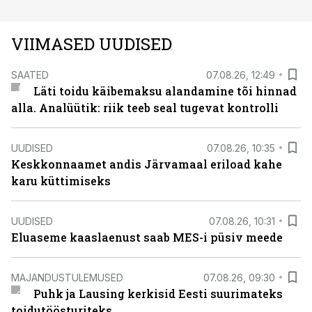
VIIMASED UUDISED
SAATED
07.08.26, 12:49
Läti toidu käibemaksu alandamine tõi hinnad
alla. Analüütik: riik teeb seal tugevat kontrolli
UUDISED
07.08.26, 10:35
Keskkonnaamet andis Järvamaal eriload kahe
karu küttimiseks
UUDISED
07.08.26, 10:31
Eluaseme kaaslaenust saab MES-i püsiv meede
MAJANDUSTULEMUSED
07.08.26, 09:30
Puhk ja Lausing kerkisid Eesti suurimateks
toidutöösturiteks