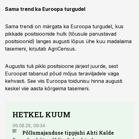
Sama trend ka Euroopa turgudel
Sama trendi on märgata ka Euroopa turgudel, kus
pikkade positsioonide hulk (tõusule panustavad
positsioonid) langes augusti lõpus ühe kuu madalaima
tasemeni, kirjutab AgriCensus.
Augustis tuli pikki positsioone järjest juurde, sest
Euroopat tabanud põud mõjus teraviljadele väga
kehvasti. See viis Euroopa toidunisu hinna augusti
keskel viie aasta kõrgeima tasemeni.
HETKEL KUUM
06.08.26, 09:34
03.08.
Põllumajanduse tippjuhi Ahti Kalde
Luge