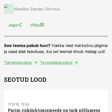
Meelika Sander-Sõrmus
Jaga
Vihja
See teema pakub huvi?
Hakka neid märksõnu jälgima
ja saad alati teavituse, kui sel teemal ilmub midagi uut!
Taimekasvatus
Teraviljakasvatus
SEOTUD LOOD
S
17.10.18, 15:54
Parim riskijuhtimismeede on tark põllumees