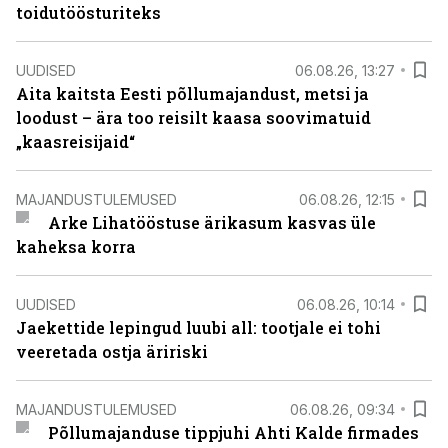
toidutöösturiteks
UUDISED
06.08.26, 13:27
Aita kaitsta Eesti põllumajandust, metsi ja
loodust – ära too reisilt kaasa soovimatuid
„kaasreisijaid“
MAJANDUSTULEMUSED
06.08.26, 12:15
Arke Lihatööstuse ärikasum kasvas üle
kaheksa korra
UUDISED
06.08.26, 10:14
Jaekettide lepingud luubi all: tootjale ei tohi
veeretada ostja äririski
MAJANDUSTULEMUSED
06.08.26, 09:34
Põllumajanduse tippjuhi Ahti Kalde firmades