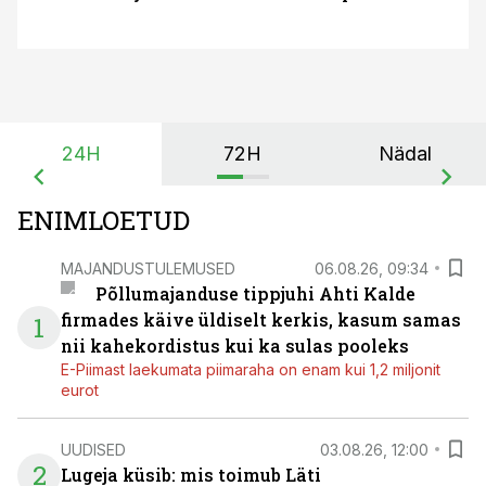
24H
72H
Nädal
ENIMLOETUD
MAJANDUSTULEMUSED
06.08.26, 09:34
Põllumajanduse tippjuhi Ahti Kalde
firmades käive üldiselt kerkis, kasum samas
1
nii kahekordistus kui ka sulas pooleks
E-Piimast laekumata piimaraha on enam kui 1,2 miljonit
eurot
UUDISED
03.08.26, 12:00
2
Lugeja küsib: mis toimub Läti