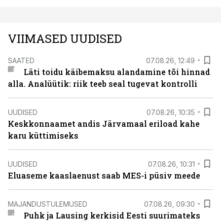
VIIMASED UUDISED
SAATED
07.08.26, 12:49
Läti toidu käibemaksu alandamine tõi hinnad
alla. Analüütik: riik teeb seal tugevat kontrolli
UUDISED
07.08.26, 10:35
Keskkonnaamet andis Järvamaal eriload kahe
karu küttimiseks
UUDISED
07.08.26, 10:31
Eluaseme kaaslaenust saab MES-i püsiv meede
MAJANDUSTULEMUSED
07.08.26, 09:30
Puhk ja Lausing kerkisid Eesti suurimateks