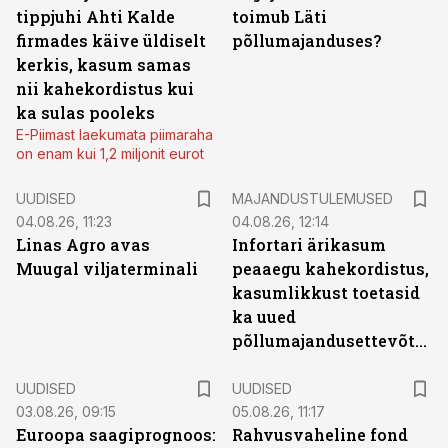
tippjuhi Ahti Kalde
toimub Läti
firmades käive üldiselt
põllumajanduses?
kerkis, kasum samas
nii kahekordistus kui
ka sulas pooleks
E-Piimast laekumata piimaraha
on enam kui 1,2 miljonit eurot
UUDISED
MAJANDUSTULEMUSED
04.08.26, 11:23
04.08.26, 12:14
Linas Agro avas
Infortari ärikasum
Muugal viljaterminali
peaaegu kahekordistus,
kasumlikkust toetasid
ka uued
põllumajandusettevõtted
UUDISED
UUDISED
03.08.26, 09:15
05.08.26, 11:17
Euroopa saagiprognoos:
Rahvusvaheline fond