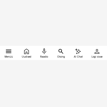
Menüü
Uudised
Raadio
Otsing
AI Chat
Logi sisse
Vana-Lõuna 39/1, 19094 Tallinn
(+372) 667 0111
pollumajandus@pollumajandus.ee
Telli
Reklaam