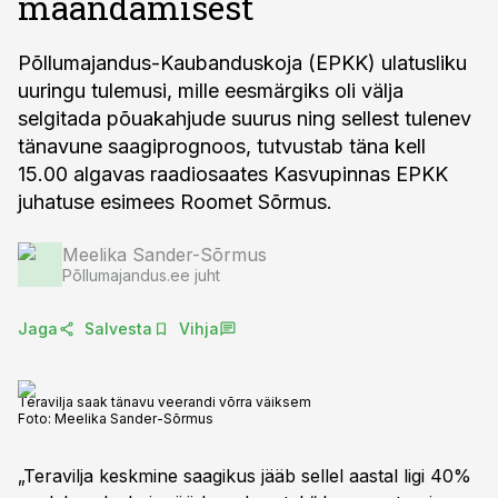
maandamisest
Põllumajandus-Kaubanduskoja (EPKK) ulatusliku
uuringu tulemusi, mille eesmärgiks oli välja
selgitada põuakahjude suurus ning sellest tulenev
tänavune saagiprognoos, tutvustab täna kell
15.00 algavas raadiosaates Kasvupinnas EPKK
juhatuse esimees Roomet Sõrmus.
Meelika Sander-Sõrmus
Põllumajandus.ee juht
Jaga
Salvesta
Vihja
Teravilja saak tänavu veerandi võrra väiksem
Foto:
Meelika Sander-Sõrmus
„Teravilja keskmine saagikus jääb sellel aastal ligi 40%