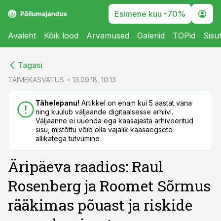
Esimene kuu -70%
Avaleht
Kõik lood
Arvamused
Galeriid
TOPid
Sisu
cebook
cebook
Tagasi
Twitter)
Twitter)
TAIMEKASVATUS
13.09.18, 10:13
kedIn
kedIn
Tähelepanu!
Artikkel on enam kui 5 aastat vana
ning kuulub väljaande digitaalsesse arhiivi.
ail
ail
Väljaanne ei uuenda ega kaasajasta arhiveeritud
sisu, mistõttu võib olla vajalik kaasaegsete
k
k
allikatega tutvumine
Äripäeva raadios: Raul
Rosenberg ja Roomet Sõrmus
rääkimas põuast ja riskide