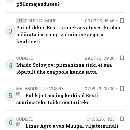
põllumajanduses?
SISUTURUNDUS
09.06.26, 16:46
ST
Paindlikkus Eesti taimekasvatuses: kuidas
3
määrata ise saagi valmimise aega ja
kvaliteeti
UUDISED
29.07.26, 09:30
4
Maido Solovjov: piimahinna riski ei saa
lõputult ühe osapoole kanda jätta
MAJANDUSTULEMUSED
07.08.26, 09:30
5
Puhk ja Lausing kerkisid Eesti
suurimateks toidutöösturiteks
UUDISED
04.08.26, 11:23
6
Linas Agro avas Muugal viljaterminali