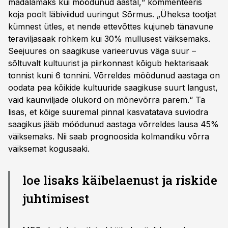
madalamaks kui möödunud aastal,“ kommenteeris
koja poolt läbiviidud uuringut Sõrmus. „Üheksa tootjat
kümnest ütles, et nende ettevõttes kujuneb tänavune
teraviljasaak rohkem kui 30% mullusest väiksemaks.
Seejuures on saagikuse varieeruvus väga suur –
sõltuvalt kultuurist ja piirkonnast kõigub hektarisaak
tonnist kuni 6 tonnini. Võrreldes möödunud aastaga on
oodata pea kõikide kultuuride saagikuse suurt langust,
vaid kaunviljade olukord on mõnevõrra parem.“ Ta
lisas, et kõige suuremal pinnal kasvatatava suviodra
saagikus jääb möödunud aastaga võrreldes lausa 45%
väiksemaks. Nii saab prognoosida kolmandiku võrra
väiksemat kogusaaki.
loe lisaks käibelaenust ja riskide
juhtimisest