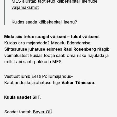
MES alustab taotletud käibekapitali laenude
väljamaksmist
Kuidas saada käibekapitali laenu?
Mida siis teha: saagid väiksed – tulud väiksed.
Kuidas ära majandada? Maaelu Edendamise
Sihtasutuse juhatuse esimees
Raul Rosenberg
räägib
võimalustest kuidas tootja saab oma riske hajutada ja
millist abi saab pakkuda MES.
Vestlust juhib Eesti Põllumajandus-
Kaubanduskojajuhatuse liige
Vahur Tõnissoo
.
Kuula saadet
SIIT
.
Saadet toetab
Bayer OÜ
.