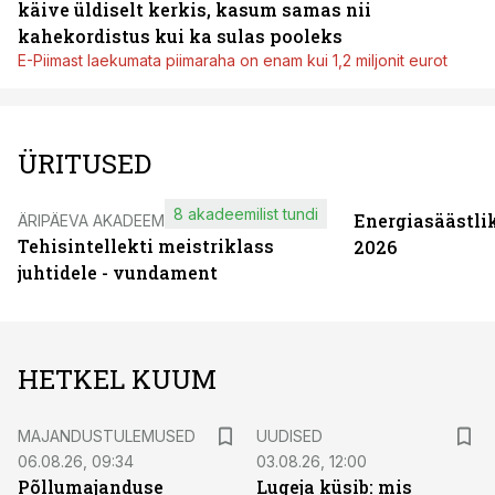
käive üldiselt kerkis, kasum samas nii
kahekordistus kui ka sulas pooleks
E-Piimast laekumata piimaraha on enam kui 1,2 miljonit eurot
ÜRITUSED
8 akadeemilist tundi
Energiasäästli
ÄRIPÄEVA AKADEEMIA
Tehisintellekti meistriklass
2026
juhtidele - vundament
HETKEL KUUM
MAJANDUSTULEMUSED
UUDISED
06.08.26, 09:34
03.08.26, 12:00
Põllumajanduse
Lugeja küsib: mis