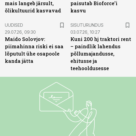
mais langeb järsult,
paisutab Bioforce’i
õlikultuurid kasvavad
kasvu
ST
UUDISED
SISUTURUNDUS
29.07.26, 09:30
03.07.26, 10:27
Maido Solovjov:
Kuni 200 hj traktori rent
piimahinna riski ei saa
– paindlik lahendus
lõputult ühe osapoole
põllumajandusse,
kanda jätta
ehitusse ja
teehooldusesse