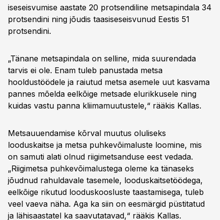
iseseisvumise aastate 20 protsendiline metsapindala 34
protsendini ning jõudis taasiseseisvunud Eestis 51
protsendini.
„Tänane metsapindala on selline, mida suurendada
tarvis ei ole. Enam tuleb panustada metsa
hooldustöödele ja raiutud metsa asemele uut kasvama
pannes mõelda eelkõige metsade elurikkusele ning
kuidas vastu panna kliimamuutustele,“ rääkis Kallas.
Metsauuendamise kõrval muutus oluliseks
looduskaitse ja metsa puhkevõimaluste loomine, mis
on samuti alati olnud riigimetsanduse eest vedada.
„Riigimetsa puhkevõimalustega oleme ka tänaseks
jõudnud rahuldavale tasemele, looduskaitsetöödega,
eelkõige rikutud looduskoosluste taastamisega, tuleb
veel vaeva näha. Aga ka siin on eesmärgid püstitatud
ja lähisaastatel ka saavutatavad,“ rääkis Kallas.