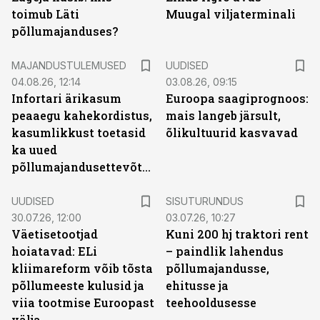
toimub Läti
Muugal viljaterminali
põllumajanduses?
MAJANDUSTULEMUSED
UUDISED
04.08.26, 12:14
03.08.26, 09:15
Infortari ärikasum
Euroopa saagiprognoos:
peaaegu kahekordistus,
mais langeb järsult,
kasumlikkust toetasid
õlikultuurid kasvavad
ka uued
põllumajandusettevõtted
ST
UUDISED
SISUTURUNDUS
30.07.26, 12:00
03.07.26, 10:27
Väetisetootjad
Kuni 200 hj traktori rent
hoiatavad: ELi
– paindlik lahendus
kliimareform võib tõsta
põllumajandusse,
põllumeeste kulusid ja
ehitusse ja
viia tootmise Euroopast
teehooldusesse
välja