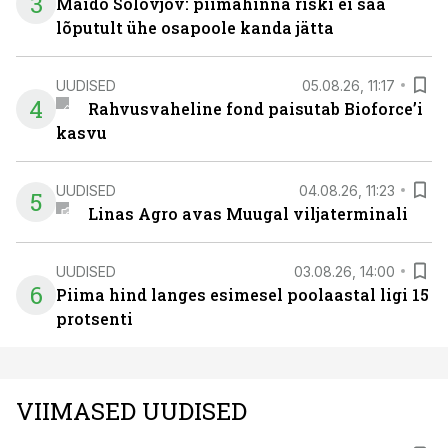
3
Maido Solovjov: piimahinna riski ei saa
lõputult ühe osapoole kanda jätta
UUDISED
05.08.26, 11:17
4
Rahvusvaheline fond paisutab Bioforce’i
kasvu
UUDISED
04.08.26, 11:23
5
Linas Agro avas Muugal viljaterminali
UUDISED
03.08.26, 14:00
6
Piima hind langes esimesel poolaastal ligi 15
protsenti
VIIMASED UUDISED