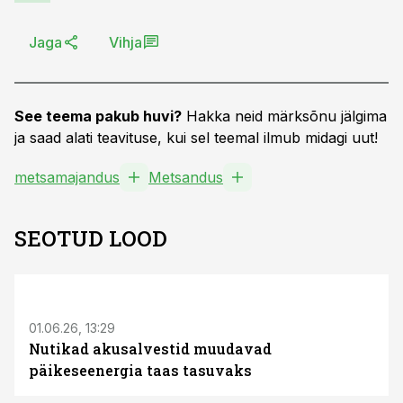
Jaga
Vihja
See teema pakub huvi?
Hakka neid märksõnu jälgima
ja saad alati teavituse, kui sel teemal ilmub midagi uut!
metsamajandus
Metsandus
SEOTUD LOOD
ST
01.06.26, 13:29
Nutikad akusalvestid muudavad
päikeseenergia taas tasuvaks