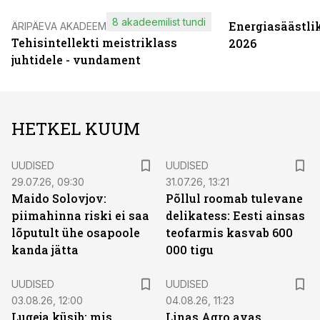
8 akadeemilist tundi
Energiasäästli
ÄRIPÄEVA AKADEEMIA
Tehisintellekti meistriklass
2026
juhtidele - vundament
HETKEL KUUM
UUDISED
UUDISED
29.07.26, 09:30
31.07.26, 13:21
Maido Solovjov:
Põllul roomab tulevane
piimahinna riski ei saa
delikatess: Eesti ainsas
lõputult ühe osapoole
teofarmis kasvab 600
kanda jätta
000 tigu
UUDISED
UUDISED
03.08.26, 12:00
04.08.26, 11:23
Lugeja küsib: mis
Linas Agro avas