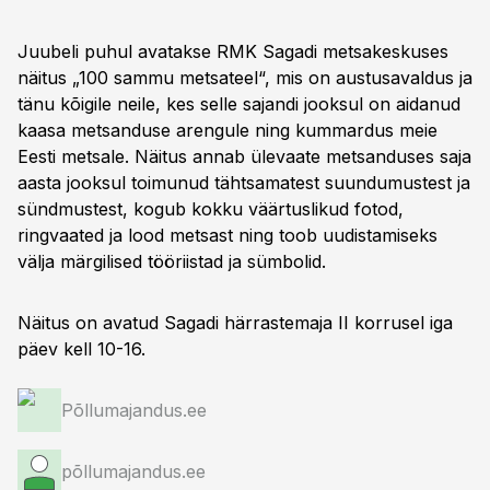
Juubeli puhul avatakse RMK Sagadi metsakeskuses
näitus „100 sammu metsateel“, mis on austusavaldus ja
tänu kõigile neile, kes selle sajandi jooksul on aidanud
kaasa metsanduse arengule ning kummardus meie
Eesti metsale. Näitus annab ülevaate metsanduses saja
aasta jooksul toimunud tähtsamatest suundumustest ja
sündmustest, kogub kokku väärtuslikud fotod,
ringvaated ja lood metsast ning toob uudistamiseks
välja märgilised tööriistad ja sümbolid.
Näitus on avatud Sagadi härrastemaja II korrusel iga
päev kell 10-16.
Põllumajandus.ee
põllumajandus.ee