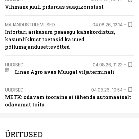
Vihmane juuli pidurdas saagikoristust
MAJANDUSTULEMUSED
04.08.26, 12:14
Infortari ärikasum peaaegu kahekordistus,
kasumlikkust toetasid ka uued
põllumajandusettevõtted
UUDISED
04.08.26, 11:23
Linas Agro avas Muugal viljaterminali
UUDISED
04.08.26, 10:54
METK: odavam tooraine ei tähenda automaatselt
odavamat toitu
ÜRITUSED