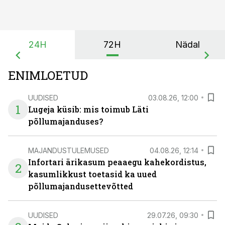
24H
72H
Nädal
ENIMLOETUD
UUDISED
03.08.26, 12:00
1
Lugeja küsib: mis toimub Läti
põllumajanduses?
MAJANDUSTULEMUSED
04.08.26, 12:14
Infortari ärikasum peaaegu kahekordistus,
2
kasumlikkust toetasid ka uued
põllumajandusettevõtted
UUDISED
29.07.26, 09:30