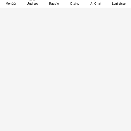
Menüü
Uudised
Raadio
Otsing
AI Chat
Logi sisse
Vana-Lõuna 39/1, 19094 Tallinn
(+372) 667 0111
pollumajandus@pollumajandus.ee
Telli
Reklaam
Firmast
Sisu kasutamisõigused
Ajakirjaniku
eetikakoodeks
Üldtingimused
Privaatsustingimused
Küpsiste poliitika
KKK
Eesti Meediaettevõtete
Eelistuste haldamine
Liit