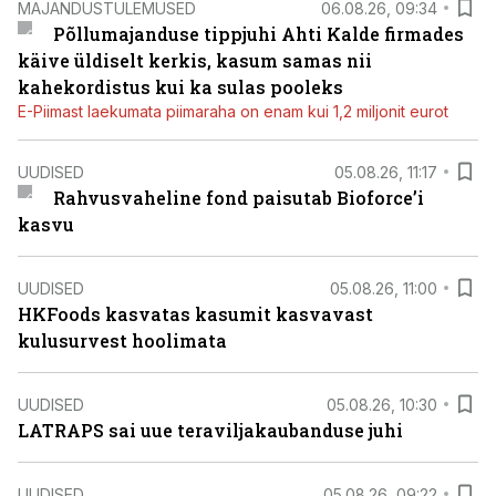
MAJANDUSTULEMUSED
06.08.26, 09:34
Põllumajanduse tippjuhi Ahti Kalde firmades
käive üldiselt kerkis, kasum samas nii
kahekordistus kui ka sulas pooleks
E-Piimast laekumata piimaraha on enam kui 1,2 miljonit eurot
UUDISED
05.08.26, 11:17
Rahvusvaheline fond paisutab Bioforce’i
kasvu
UUDISED
05.08.26, 11:00
HKFoods kasvatas kasumit kasvavast
kulusurvest hoolimata
UUDISED
05.08.26, 10:30
LATRAPS sai uue teraviljakaubanduse juhi
UUDISED
05.08.26, 09:22