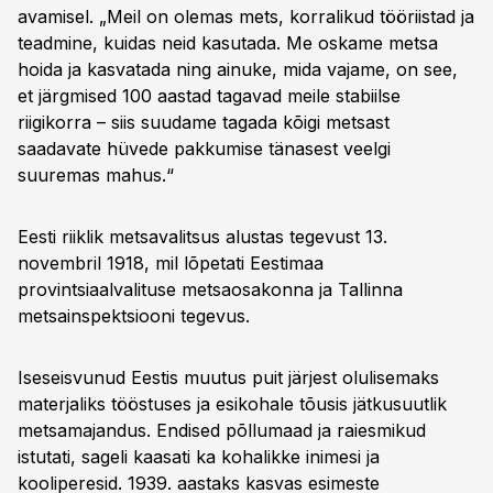
avamisel. „Meil on olemas mets, korralikud tööriistad ja
teadmine, kuidas neid kasutada. Me oskame metsa
hoida ja kasvatada ning ainuke, mida vajame, on see,
et järgmised 100 aastad tagavad meile stabiilse
riigikorra – siis suudame tagada kõigi metsast
saadavate hüvede pakkumise tänasest veelgi
suuremas mahus.“
Eesti riiklik metsavalitsus alustas tegevust 13.
novembril 1918, mil lõpetati Eestimaa
provintsiaalvalituse metsaosakonna ja Tallinna
metsainspektsiooni tegevus.
Iseseisvunud Eestis muutus puit järjest olulisemaks
materjaliks tööstuses ja esikohale tõusis jätkusuutlik
metsamajandus. Endised põllumaad ja raiesmikud
istutati, sageli kaasati ka kohalikke inimesi ja
kooliperesid. 1939. aastaks kasvas esimeste