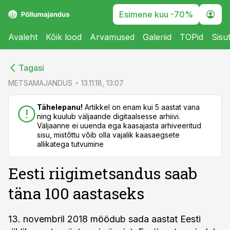
Esimene kuu -70%
Avaleht
Kõik lood
Arvamused
Galeriid
TOPid
Sisu
cebook
cebook
Tagasi
Twitter)
Twitter)
METSAMAJANDUS
13.11.18, 13:07
kedIn
kedIn
Tähelepanu!
Artikkel on enam kui 5 aastat vana
ning kuulub väljaande digitaalsesse arhiivi.
ail
ail
Väljaanne ei uuenda ega kaasajasta arhiveeritud
sisu, mistõttu võib olla vajalik kaasaegsete
k
k
allikatega tutvumine
Eesti riigimetsandus saab
täna 100 aastaseks
13. novembril 2018 möödub sada aastat Eesti