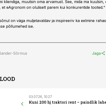
kliendiga, muutsin oma arvamust. See, mida ma kuulsin, oli 
 et eAgronom on oluliselt parem kui konkurentide tooted.“
sõnul on väga muljetavaldav ja inspireeriv ka eelmine rahasü
sse põllumehed ise.
 Sander-Sõrmus
Jaga
 LOOD
03.07.26, 10:27
Kuni 200 hj traktori rent – paindlik la