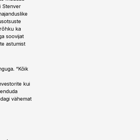
i Stenver
majanduslike
usotsuste
 rõhku ka
ga soovijat
te astumist
nguga. “Kõik
nvestorite kui
skenduda
midagi vähemat