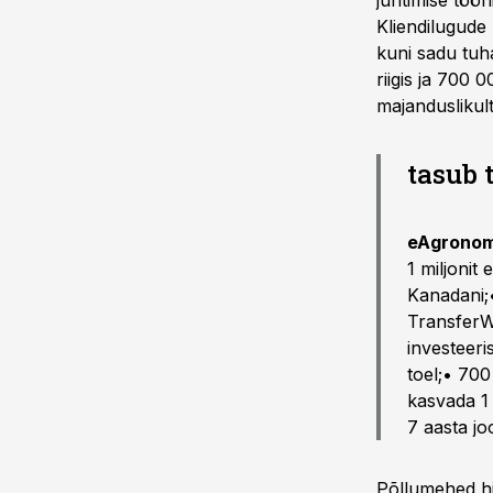
juhtimise töö
Kliendilugude
kuni sadu tuh
riigis ja 700 
majanduslikult
tasub 
eAgronom
1 miljonit
Kanadani;•
TransferW
investeeri
toel;• 70
kasvada 1 
7 aasta jo
Põllumehed hi