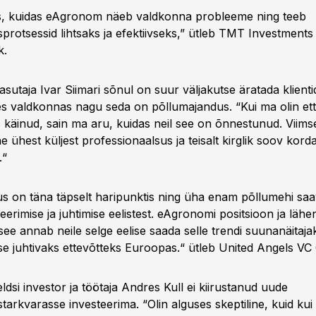
is, kuidas eAgronom näeb valdkonna probleeme ning teeb
protsessid lihtsaks ja efektiivseks,” ütleb TMT Investments 
k.
sutaja Ivar Siimari sõnul on suur väljakutse äratada klienti
es valdkonnas nagu seda on põllumajandus. “Kui ma olin et
s käinud, sain ma aru, kuidas neil see on õnnestunud. Viims
 ühest küljest professionaalsus ja teisalt kirglik soov kord
.“
s on täna täpselt haripunktis ning üha enam põllumehi sa
neerimise ja juhtimise eelistest. eAgronomi positsioon ja lä
see annab neile selge eelise saada selle trendi suunanäitajaks
e juhtivaks ettevõtteks Euroopas.“ ütleb United Angels VC 
eldsi investor ja töötaja Andres Kull ei kiirustanud uude
arkvarasse investeerima. “Olin alguses skeptiline, kuid kui