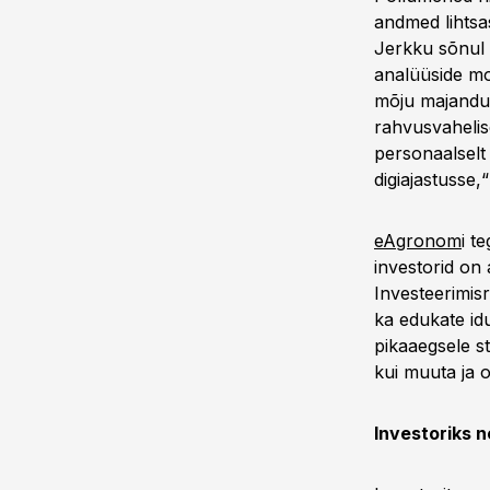
andmed lihtsa
Jerkku sõnul 
analüüside mo
mõju majandus
rahvusvahelise
personaalselt
digiajastusse,
eAgronom
i t
investorid on 
Investeerimisr
ka edukate id
pikaaegsele s
kui muuta ja 
Investoriks ne