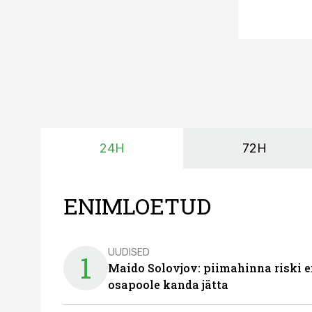
24H
72H
ENIMLOETUD
UUDISED
1
Maido Solovjov: piimahinna riski ei
osapoole kanda jätta