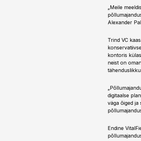
„Meile meeld
põllumajandus
Alexander Pa
Trind VC kaasa
konservatiivs
kontoris küla
neist on omane
tähenduslikku
„Põllumajandu
digitaalse pla
väga õiged ja 
põllumajandus
Endine VitalFi
põllumajandust