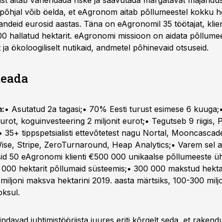
riist aitab vähendada riske ja saavutada märgatavat majandus
 põhjal võib öelda, et eAgronom aitab põllumeestel kokku 
andeid eurosid aastas. Täna on eAgronomil 35 töötajat, kli
000 hallatud hektarit. eAgronomi missioon on aidata põllume
 ja ökoloogiliselt nutikaid, andmetel põhinevaid otsuseid.
teada
:
• Asutatud 2a tagasi;• 70% Eesti turust esimese 6 kuuga;
 eurot, koguinvesteering 2 miljonit eurot;• Tegutseb 9 riigis, 
 35+ tippspetsialisti ettevõtetest nagu Nortal, Mooncascad
ise, Stripe, ZeroTurnaround, Heap Analytics;• Varem sel a
sid 50 eAgronomi klienti €500 000 unikaalse põllumeeste ü
0 000 hektarit põllumaid süsteemis;• 300 000 makstud hekta
miljoni maksva hektarini 2019. aasta märtsiks, 100-300 miljo
oksul.
ndavad juhtimistööriista juures eriti kõrgelt seda, et rake