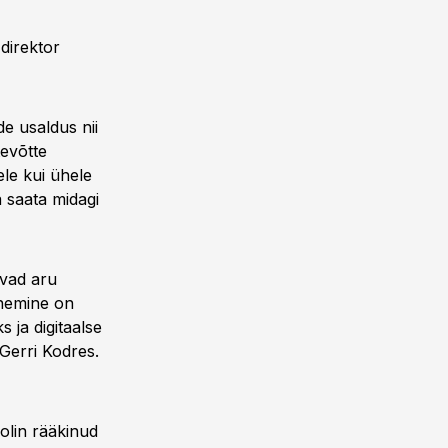
direktor
de usaldus nii
tevõtte
ele kui ühele
a saata midagi
avad aru
henemine on
 ja digitaalse
Gerri Kodres.
 olin rääkinud