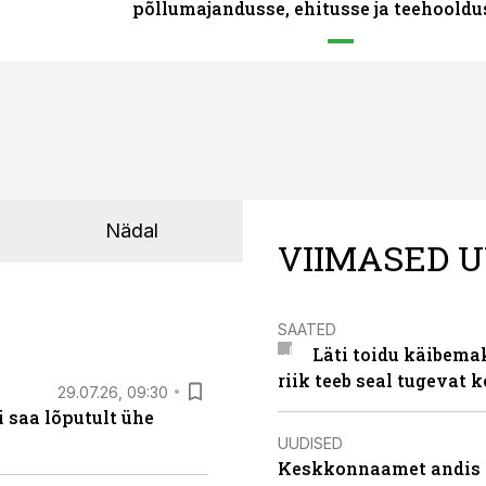
põllumajandusse, ehitusse ja teehooldu
Nädal
VIIMASED U
SAATED
Läti toidu käibema
riik teeb seal tugevat k
29.07.26, 09:30
 saa lõputult ühe
UUDISED
Keskkonnaamet andis J