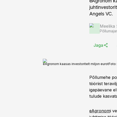
eAgronom kaa
juhtinvestor
Angels VC.
Meelika
Põllumaja
Jaga
eAgronom kaasas investoritelt miljon eurot
Foto
Põllumehe poj
tööriist terav
igapäevane elu
tulude kasvat
eAgronom
i v