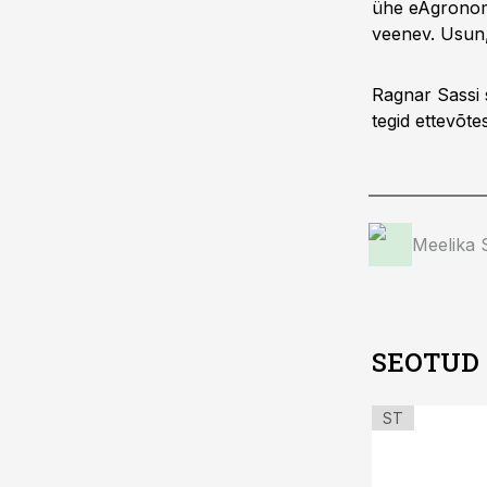
ühe eAgronomi 
veenev. Usun,
Ragnar Sassi 
tegid ettevõte
Meelika
SEOTUD
ST