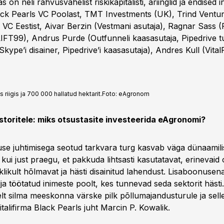
s on neli rahvusvahelist riskikapitalisti, äriinglid ja endised i
lack Pearls VC Poolast, TMT Investments (UK), Trind Ventur
 VC Eestist, Aivar Berzin (Vestmani asutaja), Ragnar Sass (
LIFT99), Andrus Purde (Outfunneli kaasasutaja, Pipedrive t
Skype’i disainer, Pipedrive’i kaasasutaja), Andres Kull (VitalF
riigis ja 700 000 hallatud hektarit.
Foto:
eAgronom
storitele: miks otsustasite investeerida eAgronomi?
se juhtimisega seotud tarkvara turg kasvab väga dünaamilise
ui just praegu, et pakkuda lihtsasti kasutatavat, erinevaid o
klikult hõlmavat ja hästi disainitud lahendust. Lisaboonusen
 töötatud inimeste poolt, kes tunnevad seda sektorit hästi.
elt silma meeskonna värske pilk põllumajandusturule ja selle
italifirma Black Pearls juht Marcin P. Kowalik.