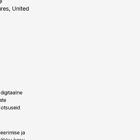
i
ures, United
igitaalne
ate
 otsuseid
neerimise ja