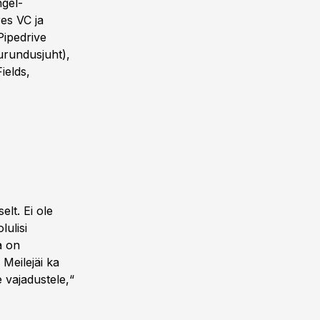
ngel-
es VC ja
Pipedrive
urundusjuht),
ields,
lt. Ei ole
lulisi
a on
 Meilejäi ka
 vajadustele,“