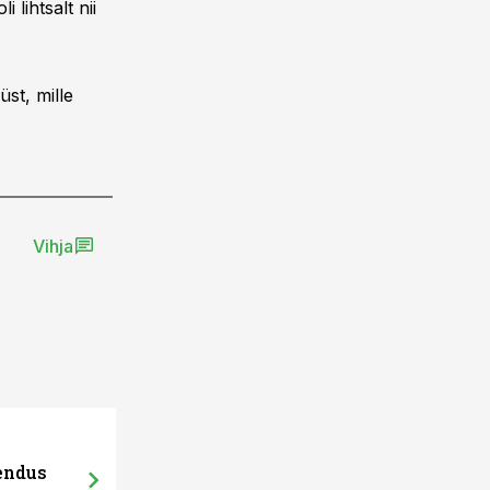
lihtsalt nii
st, mille
Vihja
hendus