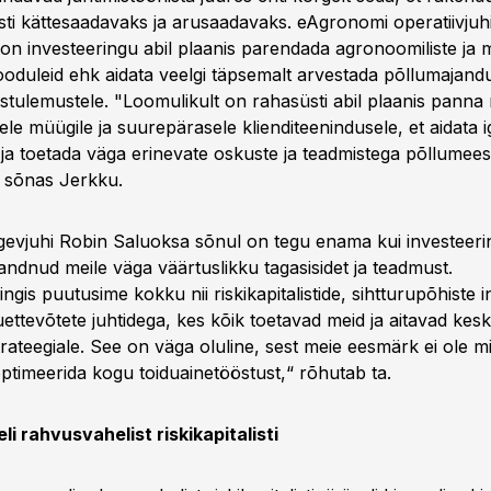
sti kättesaadavaks ja arusaadavaks. eAgronomi operatiivjuh
on investeeringu abil plaanis parendada agronoomiliste ja 
oduleid ehk aidata veelgi täpsemalt arvestada põllumajand
tulemustele. "Loomulikult on rahasüsti abil plaanis panna
le müügile ja suurepärasele klienditeenindusele, et aidata i
 ja toetada väga erinevate oskuste ja teadmistega põllumees
“ sõnas Jerkku.
egevjuhi Robin Saluoksa sõnul on tegu enama kui investeeri
andnud meile väga väärtuslikku tagasisidet ja teadmust.
ingis puutusime kokku nii riskikapitalistide, sihtturupõhiste i
uettevõtete juhtidega, kes kõik toetavad meid ja aitavad ke
trateegiale. See on väga oluline, sest meie eesmärk ei ole 
optimeerida kogu toiduainetööstust,“ rõhutab ta.
li rahvusvahelist riskikapitalisti