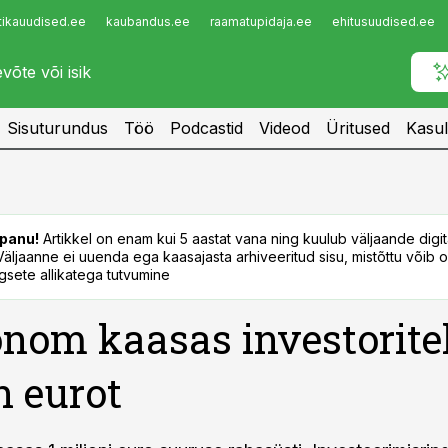
tikauudised.ee
kaubandus.ee
raamatupidaja.ee
ehitusuudised.ee
Infopank
Radar
Sisuturundus
Töö
Podcastid
Videod
Üritused
Kasul
panu!
Artikkel on enam kui 5 aastat vana ning kuulub väljaande digi
. Väljaanne ei uuenda ega kaasajasta arhiveeritud sisu, mistõttu võib ol
sete allikatega tutvumine
nom kaasas investorite
n eurot