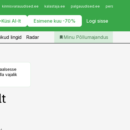
Iseteenindus
kinnisvarauudised.ee
kalastaja.ee
palgauudised.ee
personaliuudi
Telli Põllumajandus
Küsi AI-lt
Esimene kuu -70%
Logi sisse
ikud lingid
Radar
Minu Põllumajandus
taalsesse
la vajalik
lt