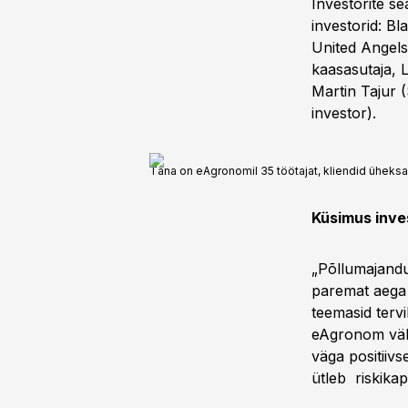
Investorite sea
investorid: B
United Angels
kaasasutaja, 
Martin Tajur (
investor).
Täna on eAgronomil 35 töötajat, kliendid üheksas 
Küsimus inve
„Põllumajandu
paremat aega k
teemasid tervi
eAgronom välja
väga positiivs
ütleb riskikap