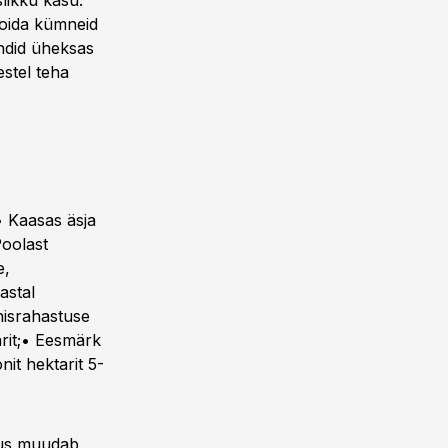
likku kasu.
hoida kümneid
endid üheksas
estel teha
• Kaasas äsja
Poolast
e,
astal
hisrahastuse
rit;• Eesmärk
nit hektarit 5-
ndus muudab