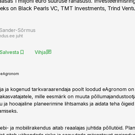
sas 1 miljoni euro suuruse rahasüsti. Investeerimisring
iteks on Black Pearls VC, TMT Investments, Trind Vent
 Sander-Sõrmus
ndus.ee juht
Salvesta
Vihja
:
eAgronom
a ja kogenud tarkvaraarendaja poolt loodud eAgronom on d
iljakasvatajatele, mille eesmärk on muuta põllumajandustootj
 ja hooajaline planeerimine lihtsamaks ja aidata teha õigeid
amiseks.
eebi- ja mobiilirakendus aitab reaalajas juhtida põllutöid. Pla