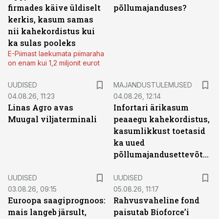
firmades käive üldiselt
põllumajanduses?
kerkis, kasum samas
nii kahekordistus kui
ka sulas pooleks
E-Piimast laekumata piimaraha
on enam kui 1,2 miljonit eurot
UUDISED
MAJANDUSTULEMUSED
04.08.26, 11:23
04.08.26, 12:14
Linas Agro avas
Infortari ärikasum
Muugal viljaterminali
peaaegu kahekordistus,
kasumlikkust toetasid
ka uued
põllumajandusettevõtted
UUDISED
UUDISED
03.08.26, 09:15
05.08.26, 11:17
Euroopa saagiprognoos:
Rahvusvaheline fond
mais langeb järsult,
paisutab Bioforce’i