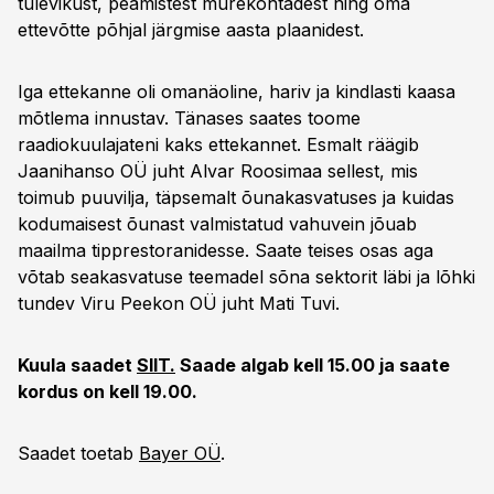
tulevikust, peamistest murekohtadest ning oma
ettevõtte põhjal järgmise aasta plaanidest.
Iga ettekanne oli omanäoline, hariv ja kindlasti kaasa
mõtlema innustav. Tänases saates toome
raadiokuulajateni kaks ettekannet. Esmalt räägib
Jaanihanso OÜ juht Alvar Roosimaa sellest, mis
toimub puuvilja, täpsemalt õunakasvatuses ja kuidas
kodumaisest õunast valmistatud vahuvein jõuab
maailma tipprestoranidesse. Saate teises osas aga
võtab seakasvatuse teemadel sõna sektorit läbi ja lõhki
tundev Viru Peekon OÜ juht Mati Tuvi.
Kuula saadet
SIIT.
Saade algab kell 15.00 ja saate
kordus on kell 19.00.
Saadet toetab
Bayer OÜ
.