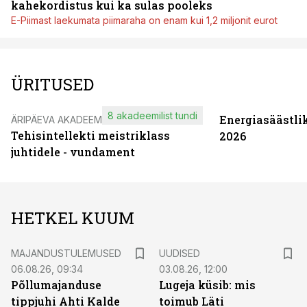
kahekordistus kui ka sulas pooleks
E-Piimast laekumata piimaraha on enam kui 1,2 miljonit eurot
ÜRITUSED
8 akadeemilist tundi
Energiasäästli
ÄRIPÄEVA AKADEEMIA
Tehisintellekti meistriklass
2026
juhtidele - vundament
HETKEL KUUM
MAJANDUSTULEMUSED
UUDISED
06.08.26, 09:34
03.08.26, 12:00
Põllumajanduse
Lugeja küsib: mis
tippjuhi Ahti Kalde
toimub Läti