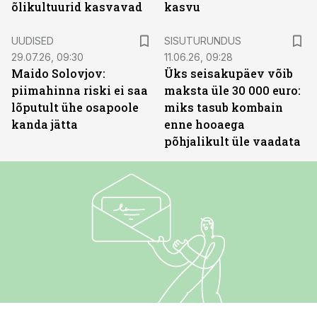
õlikultuurid kasvavad
kasvu
ST
UUDISED
SISUTURUNDUS
29.07.26, 09:30
11.06.26, 09:28
Maido Solovjov:
Üks seisakupäev võib
piimahinna riski ei saa
maksta üle 30 000 euro:
lõputult ühe osapoole
miks tasub kombain
kanda jätta
enne hooaega
põhjalikult üle vaadata