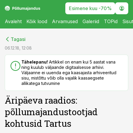
Esimene kuu -70%
Avaleht
Kõik lood
Arvamused
Galeriid
TOPid
Sisu
cebook
cebook
Tagasi
Twitter)
Twitter)
06.12.18, 12:08
kedIn
kedIn
Tähelepanu!
Artikkel on enam kui 5 aastat vana
ning kuulub väljaande digitaalsesse arhiivi.
ail
ail
Väljaanne ei uuenda ega kaasajasta arhiveeritud
sisu, mistõttu võib olla vajalik kaasaegsete
k
k
allikatega tutvumine
Äripäeva raadios:
põllumajandustootjad
kohtusid Tartus