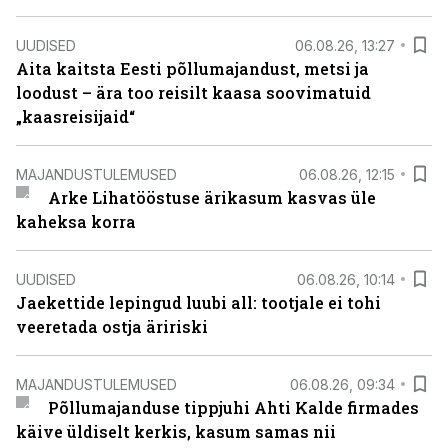
UUDISED
06.08.26, 13:27
Aita kaitsta Eesti põllumajandust, metsi ja
loodust – ära too reisilt kaasa soovimatuid
„kaasreisijaid“
MAJANDUSTULEMUSED
06.08.26, 12:15
Arke Lihatööstuse ärikasum kasvas üle
kaheksa korra
UUDISED
06.08.26, 10:14
Jaekettide lepingud luubi all: tootjale ei tohi
veeretada ostja äririski
MAJANDUSTULEMUSED
06.08.26, 09:34
Põllumajanduse tippjuhi Ahti Kalde firmades
käive üldiselt kerkis, kasum samas nii