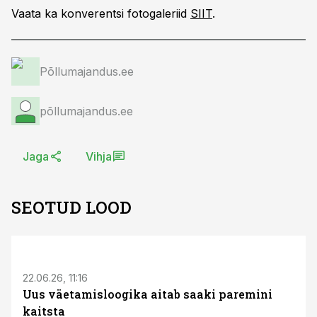
Vaata ka konverentsi fotogaleriid
SIIT
.
Põllumajandus.ee
põllumajandus.ee
Jaga
Vihja
SEOTUD LOOD
ST
22.06.26, 11:16
Uus väetamisloogika aitab saaki paremini
kaitsta