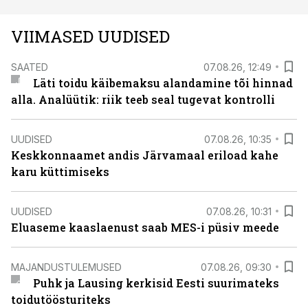
VIIMASED UUDISED
SAATED
07.08.26, 12:49
Läti toidu käibemaksu alandamine tõi hinnad
alla. Analüütik: riik teeb seal tugevat kontrolli
UUDISED
07.08.26, 10:35
Keskkonnaamet andis Järvamaal eriload kahe
karu küttimiseks
UUDISED
07.08.26, 10:31
Eluaseme kaaslaenust saab MES-i püsiv meede
MAJANDUSTULEMUSED
07.08.26, 09:30
Puhk ja Lausing kerkisid Eesti suurimateks
toidutöösturiteks