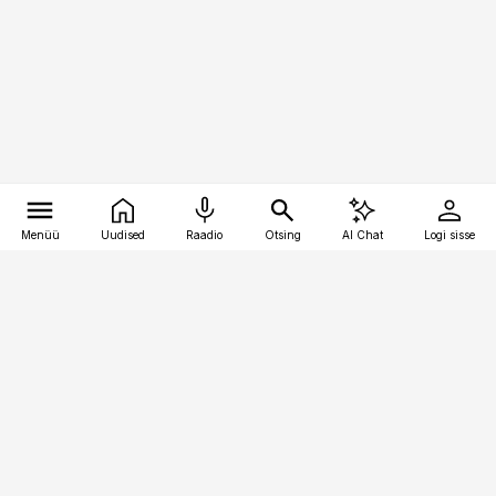
Menüü
Uudised
Raadio
Otsing
AI Chat
Logi sisse
Vana-Lõuna 39/1, 19094 Tallinn
(+372) 667 0111
pollumajandus@pollumajandus.ee
Telli
Reklaam
Firmast