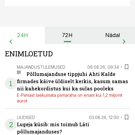
24H
72H
Nädal
ENIMLOETUD
MAJANDUSTULEMUSED
06.08.26, 09:34
Põllumajanduse tippjuhi Ahti Kalde
firmades käive üldiselt kerkis, kasum samas
1
nii kahekordistus kui ka sulas pooleks
E-Piimast laekumata piimaraha on enam kui 1,2 miljonit
eurot
UUDISED
03.08.26, 12:00
2
Lugeja küsib: mis toimub Läti
põllumajanduses?