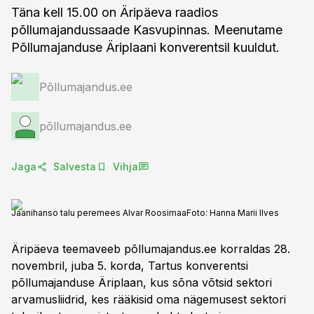
Täna kell 15.00 on Äripäeva raadios
põllumajandussaade Kasvupinnas. Meenutame
Põllumajanduse Äriplaani konverentsil kuuldut.
Põllumajandus.ee
põllumajandus.ee
Jaga
Salvesta
Vihja
Jaanihanso talu peremees Alvar Roosimaa
Foto:
Hanna Marii Ilves
Äripäeva teemaveeb põllumajandus.ee korraldas 28.
novembril, juba 5. korda, Tartus konverentsi
põllumajanduse Äriplaan, kus sõna võtsid sektori
arvamusliidrid, kes rääkisid oma nägemusest sektori