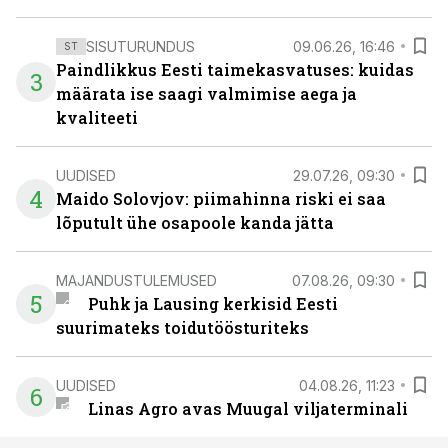
SISUTURUNDUS
09.06.26, 16:46
ST
Paindlikkus Eesti taimekasvatuses: kuidas
3
määrata ise saagi valmimise aega ja
kvaliteeti
UUDISED
29.07.26, 09:30
4
Maido Solovjov: piimahinna riski ei saa
lõputult ühe osapoole kanda jätta
MAJANDUSTULEMUSED
07.08.26, 09:30
5
Puhk ja Lausing kerkisid Eesti
suurimateks toidutöösturiteks
UUDISED
04.08.26, 11:23
6
Linas Agro avas Muugal viljaterminali