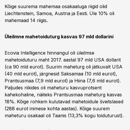
Kõige suurema mahemaa osakaaluga riigid olid
Liechtenstein, Samoa, Austria ja Eesti. Üle 10% oli
mahemaad 14 riigis
.
Üleilmne mahetoiduturg kasvas 97 mld dollarini
Ecovia Intelligence hinnangul oli üleilmse
mahetoiduturu maht 2017. aastal 97 mld USA dollarit
(ca 90 mld eurot). Suurim maheturg oli jätkuvalt USA
(40 mld eurot), järgnesid Saksamaa (10 mld eurot),
Prantsusmaa (7,9 mld eurot) ja Hiina (7,6 mld eurot).
Paljudes riikides oli maheturu kasvuprotsent
kahekohaline, näiteks Prantsusmaa maheturg kasvas
18%. Kõige rohkem kulutavad mahetoidule šveitslased
(288 eurot inimese kohta aastas). Kõige suurem
maheturu osakaal oli Taanis (13,3% kogu toiduturust).