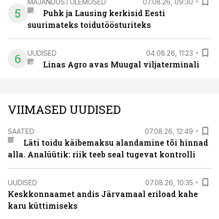
MAJANDUSTULEMUSED
07.08.26, 09:30
5
Puhk ja Lausing kerkisid Eesti
suurimateks toidutöösturiteks
UUDISED
04.08.26, 11:23
6
Linas Agro avas Muugal viljaterminali
VIIMASED UUDISED
SAATED
07.08.26, 12:49
Läti toidu käibemaksu alandamine tõi hinnad
alla. Analüütik: riik teeb seal tugevat kontrolli
UUDISED
07.08.26, 10:35
Keskkonnaamet andis Järvamaal eriload kahe
karu küttimiseks