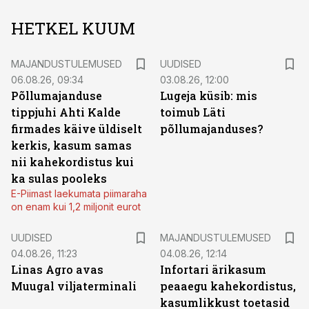
HETKEL KUUM
MAJANDUSTULEMUSED
UUDISED
06.08.26, 09:34
03.08.26, 12:00
Põllumajanduse
Lugeja küsib: mis
tippjuhi Ahti Kalde
toimub Läti
firmades käive üldiselt
põllumajanduses?
kerkis, kasum samas
nii kahekordistus kui
ka sulas pooleks
E-Piimast laekumata piimaraha
on enam kui 1,2 miljonit eurot
UUDISED
MAJANDUSTULEMUSED
04.08.26, 11:23
04.08.26, 12:14
Linas Agro avas
Infortari ärikasum
Muugal viljaterminali
peaaegu kahekordistus,
kasumlikkust toetasid