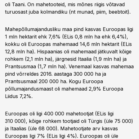
oli Taani. On mahetooteid, mis mõnes riigis võtavad
turuosast juba kolmandiku (nt munad, piim, beebtoit).
Mahepõllumajandusliku maa pind kasvas Euroopas ligi
1 mln hektarit ehk 7,6% (ELis 0,8 mln ha ehk 6,4%),
kokku oli Euroopas mahemaad 14,6 mln hektarit (ELis
12,8 mln ha). Hispaanias oli mahemaad jätkuvalt kõige
rohkem (2,1 mln ha), järgnesid Itaalia (1,9 mln ha) ja
Prantsusmaa (1,7 mln ha). Venemaal kasvas mahemaa
pind võrreldes 2016. aastaga 300 000 ha ja
Prantsusmaal 200 000 ha. Kogu Euroopa
põllumajandusmaast oli mahemaad 2,9% Euroopa
Liidus 7,2%.
Euroopas oli ligi 400 000 mahetootjat (ELis ligi
310 000), kõige rohkem tootjaid oli Türgis (üle 75 000)
ja Itaalias (üle 68 000). Mahetootjate arv kasvas
Euroopas ligi 7% (ELis ligi 4%). Euroopas oli üle