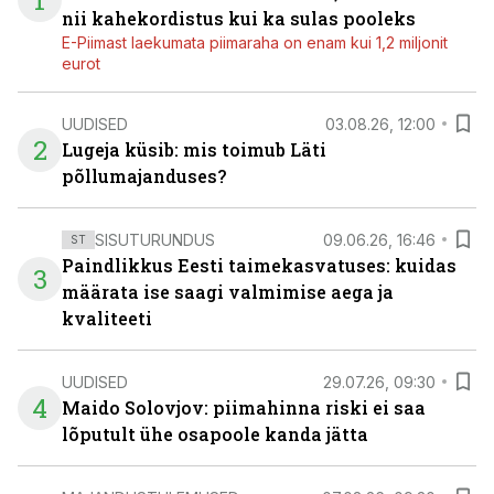
1
nii kahekordistus kui ka sulas pooleks
E-Piimast laekumata piimaraha on enam kui 1,2 miljonit
eurot
UUDISED
03.08.26, 12:00
2
Lugeja küsib: mis toimub Läti
põllumajanduses?
SISUTURUNDUS
09.06.26, 16:46
ST
Paindlikkus Eesti taimekasvatuses: kuidas
3
määrata ise saagi valmimise aega ja
kvaliteeti
UUDISED
29.07.26, 09:30
4
Maido Solovjov: piimahinna riski ei saa
lõputult ühe osapoole kanda jätta