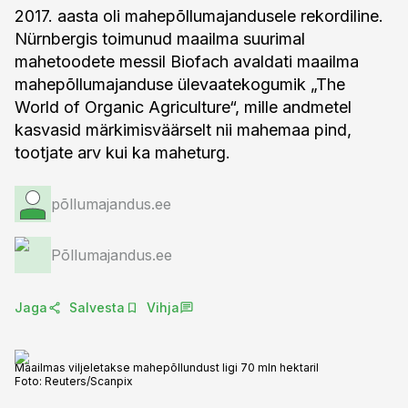
2017. aasta oli mahepõllumajandusele rekordiline.
Nürnbergis toimunud maailma suurimal
mahetoodete messil Biofach avaldati maailma
mahepõllumajanduse ülevaatekogumik „The
World of Organic Agriculture“, mille andmetel
kasvasid märkimisväärselt nii mahemaa pind,
tootjate arv kui ka maheturg.
põllumajandus.ee
Põllumajandus.ee
Jaga
Salvesta
Vihja
Maailmas viljeletakse mahepõllundust ligi 70 mln hektaril
Foto:
Reuters/Scanpix