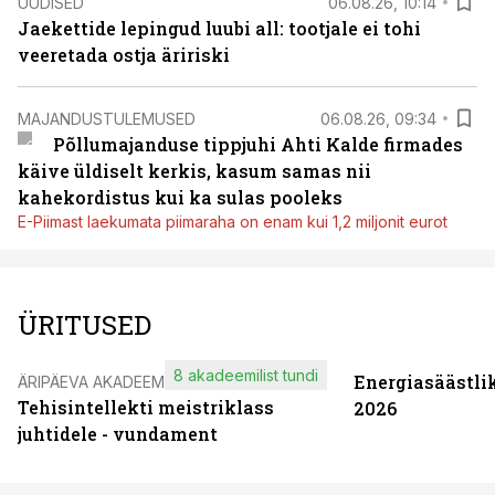
UUDISED
06.08.26, 10:14
Jaekettide lepingud luubi all: tootjale ei tohi
veeretada ostja äririski
MAJANDUSTULEMUSED
06.08.26, 09:34
Põllumajanduse tippjuhi Ahti Kalde firmades
käive üldiselt kerkis, kasum samas nii
kahekordistus kui ka sulas pooleks
E-Piimast laekumata piimaraha on enam kui 1,2 miljonit eurot
ÜRITUSED
8 akadeemilist tundi
Energiasäästli
ÄRIPÄEVA AKADEEMIA
Tehisintellekti meistriklass
2026
juhtidele - vundament