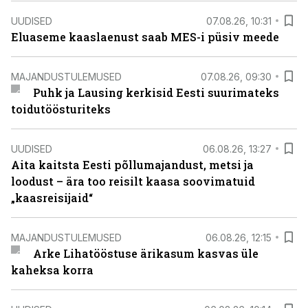
UUDISED
07.08.26, 10:31
Eluaseme kaaslaenust saab MES-i püsiv meede
MAJANDUSTULEMUSED
07.08.26, 09:30
Puhk ja Lausing kerkisid Eesti suurimateks
toidutöösturiteks
UUDISED
06.08.26, 13:27
Aita kaitsta Eesti põllumajandust, metsi ja
loodust – ära too reisilt kaasa soovimatuid
„kaasreisijaid“
MAJANDUSTULEMUSED
06.08.26, 12:15
Arke Lihatööstuse ärikasum kasvas üle
kaheksa korra