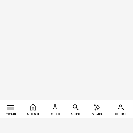
Menüü
Uudised
Raadio
Otsing
AI Chat
Logi sisse