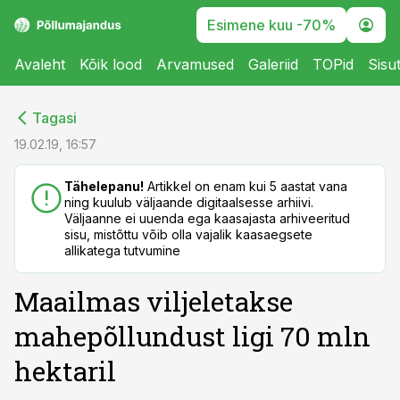
Esimene kuu -70%
Avaleht
Kõik lood
Arvamused
Galeriid
TOPid
Sisu
cebook
cebook
Tagasi
Twitter)
Twitter)
19.02.19, 16:57
kedIn
kedIn
Tähelepanu!
Artikkel on enam kui 5 aastat vana
ning kuulub väljaande digitaalsesse arhiivi.
ail
ail
Väljaanne ei uuenda ega kaasajasta arhiveeritud
sisu, mistõttu võib olla vajalik kaasaegsete
k
k
allikatega tutvumine
Maailmas viljeletakse
mahepõllundust ligi 70 mln
hektaril