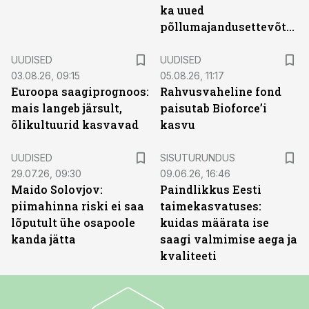
ka uued
põllumajandusettevõtted
UUDISED
UUDISED
03.08.26, 09:15
05.08.26, 11:17
Euroopa saagiprognoos:
Rahvusvaheline fond
mais langeb järsult,
paisutab Bioforce’i
õlikultuurid kasvavad
kasvu
ST
UUDISED
SISUTURUNDUS
29.07.26, 09:30
09.06.26, 16:46
Maido Solovjov:
Paindlikkus Eesti
piimahinna riski ei saa
taimekasvatuses:
lõputult ühe osapoole
kuidas määrata ise
kanda jätta
saagi valmimise aega ja
kvaliteeti