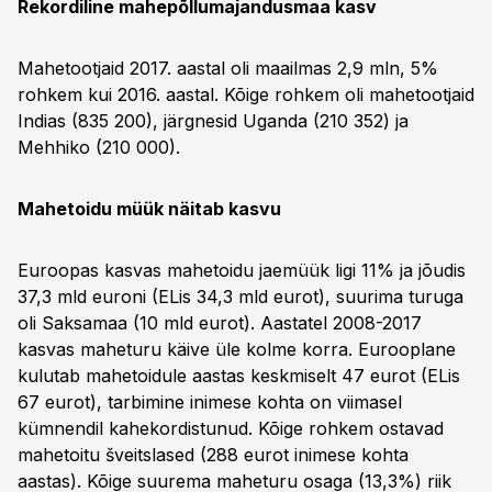
Rekordiline mahepõllumajandusmaa kasv
Mahetootjaid 2017. aastal oli maailmas 2,9 mln, 5%
rohkem kui 2016. aastal. Kõige rohkem oli mahetootjaid
Indias (835 200), järgnesid Uganda (210 352) ja
Mehhiko (210 000).
Mahetoidu müük näitab kasvu
Euroopas kasvas mahetoidu jaemüük ligi 11% ja jõudis
37,3 mld euroni (ELis 34,3 mld eurot), suurima turuga
oli Saksamaa (10 mld eurot). Aastatel 2008-2017
kasvas maheturu käive üle kolme korra. Eurooplane
kulutab mahetoidule aastas keskmiselt 47 eurot (ELis
67 eurot), tarbimine inimese kohta on viimasel
kümnendil kahekordistunud. Kõige rohkem ostavad
mahetoitu šveitslased (288 eurot inimese kohta
aastas). Kõige suurema maheturu osaga (13,3%) riik