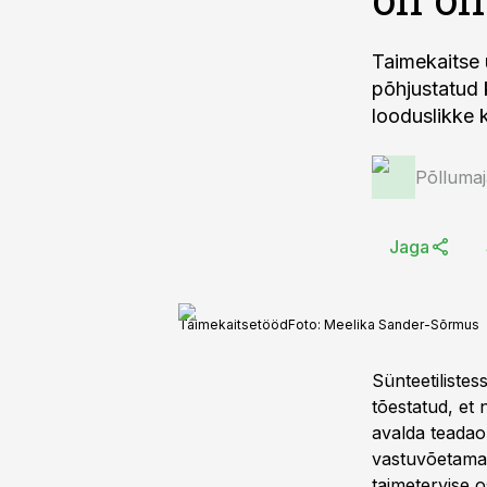
Taimekaitse 
põhjustatud 
looduslikke 
Põlluma
Jaga
Taimekaitsetööd
Foto:
Meelika Sander-Sõrmus
Sünteetilistes
tõestatud, et
avalda teadao
vastuvõetamat
taimetervise 