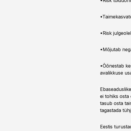
•Risk toiduoh
•Taimekasvatu
•Risk julgeole
•Mõjutab nega
•Õõnestab kes
avalikkuse usa
Ebaseaduslike
ei tohiks ost
tasub osta ta
tagastada tüh
Eestis turust