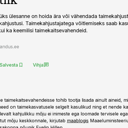
üks ülesanne on hoida ära või vähendada taimekahjust
kahjustusi. Taimekahjustajatega võitlemiseks saab kasu
kui ka keemilisi taimekaitsevahendeid.
jandus.ee
Salvesta
Vihja
se taimekaitsevahendeisse tohib tootja lisada ainult aineid, m
 need on taimekasvatusele selgelt kasulikud ning et nende k
levalt kahjulikku mõju ei inimeste ega loomade tervisele ega
ut mõju keskkonnale, kirjutab
maablogis
Maaeluministeeri
osakonna nõunik Evelin Hillep.