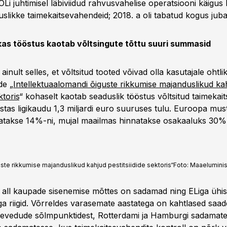
i juhtimisel läbiviidud rahvusvahelise operatsiooni käigus 
slikke taimekaitsevahendeid; 2018. a oli tabatud kogus juba
as tööstus kaotab võltsingute tõttu suuri summasid
ainult selles, et võltsitud tooted võivad olla kasutajale ohtli
de „
Intellektuaalomandi õiguste rikkumise majanduslikud ka
ktoris
“ kohaselt kaotab seaduslik tööstus võltsitud taimekai
stas ligikaudu 1,3 miljardi euro suuruses tulu. Euroopa mus
atakse 14%-ni, mujal maailmas hinnatakse osakaaluks 30% 
ste rikkumise majanduslikud kahjud pestitsiidide sektoris“
Foto:
Maaeluminis
 all kaupade sisenemise mõttes on sadamad ning ELiga ühise
ga riigid. Võrreldes varasemate aastatega on kahtlased saad
evedude sõlmpunktidest, Rotterdami ja Hamburgi sadamate