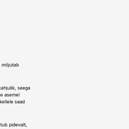
g mõjutab
ahjulik, seega
le asemel
kellele saad
tub pidevalt,