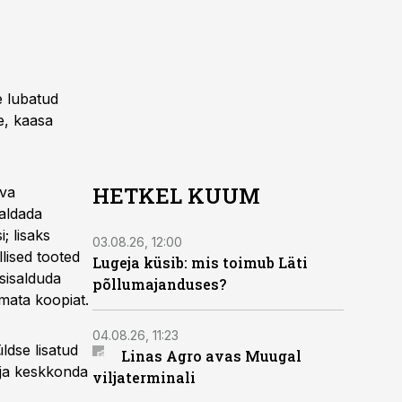
le lubatud
e, kaasa
HETKEL KUUM
lva
saldada
; lisaks
03.08.26, 12:00
lised tooted
Lugeja küsib: mis toimub Läti
 sisalduda
põllumajanduses?
imata koopiat.
04.08.26, 11:23
üldse lisatud
Linas Agro avas Muugal
i ja keskkonda
viljaterminali