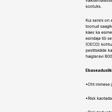
väiksematesse
sootuks.
Kui senini on
toonud saagik
käes ka esime
esindaja tõi 
(OECD) kohtum
pestitsiidide 
haiglaravi 800 
Ebaseaduslik
•Oht inimese 
•Risk kaotada 