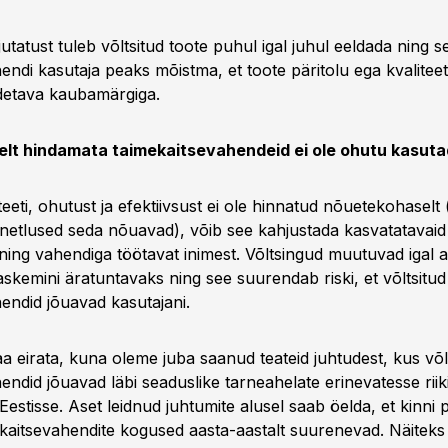
tatust tuleb võltsitud toote puhul igal juhul eeldada ning se
endi kasutaja peaks mõistma, et toote päritolu ega kvalitee
detava kaubamärgiga.
lt hindamata taimekaitsevahendeid ei ole ohutu kasut
teeti, ohutust ja efektiivsust ei ole hinnatud nõuetekohaselt 
netlused seda nõuavad), võib see kahjustada kasvatatavaid
ning vahendiga töötavat inimest. Võltsingud muutuvad igal aa
skemini äratuntavaks ning see suurendab riski, et võltsitud
endid jõuavad kasutajani.
saa eirata, kuna oleme juba saanud teateid juhtudest, kus võl
endid jõuavad läbi seaduslike tarneahelate erinevatesse riik
Eestisse. Aset leidnud juhtumite alusel saab öelda, et kinni 
ekaitsevahendite kogused aasta-aastalt suurenevad. Näiteks 