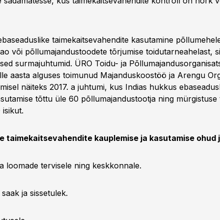
 sadamatesse, kus taimekaitsevahendite kontroll on nõrk 
 ebaseaduslike taimekaitsevahendite kasutamine põllumehel
ao või põllumajandustoodete tõrjumise toidutarneahelast, s
sed surmajuhtumid. ÜRO Toidu- ja Põllumajandusorganisat
selle aasta alguses toimunud Majanduskoostöö ja Arengu Org
isel näiteks 2017. a juhtumi, kus Indias hukkus ebaseadusl
kasutamise tõttu üle 60 põllumajandustootja ning mürgistuse 
isikut.
e taimekaitsevahendite kauplemise ja kasutamise ohud ja
ja loomade tervisele ning keskkonnale.
saak ja sissetulek.