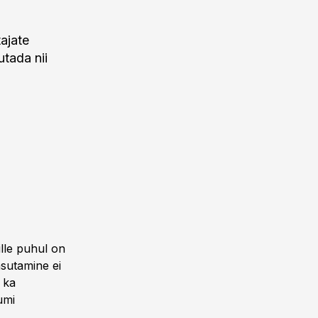
ajate
tada nii
ille puhul on
asutamine ei
 ka
umi