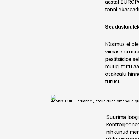
aastal EUROPOL
tonni ebaseadu
Seaduskuulek
Küsimus ei ole 
viimase aruan
pestitsiidide se
müügi tõttu aa
osakaalu hinn
turust.
Joonis: EUIPO aruanne „Intellektuaalomandi õigu
Suurima löögi
kontrolljoone
nihkunud mer