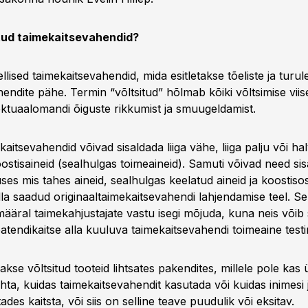
itud taimekaitsevahendid?
ellised taimekaitsevahendid, mida esitletakse tõeliste ja turu
endite pähe. Termin “võltsitud” hõlmab kõiki võltsimise viis
lektuaalomandi õiguste rikkumist ja smuugeldamist.
kaitsevahendid võivad sisaldada liiga vähe, liiga palju või ha
oostisaineid (sealhulgas toimeaineid). Samuti võivad need si
ses mis tahes aineid, sealhulgas keelatud aineid ja koostisosi
la saadud originaaltaimekaitsevahendi lahjendamise teel. Sel
määral taimekahjustajate vastu isegi mõjuda, kuna neis võib
 patendikaitse alla kuuluva taimekaitsevahendi toimeaine test
akse võltsitud tooteid lihtsates pakendites, millele pole kas 
ohta, kuidas taimekaitsevahendit kasutada või kuidas inimes
des kaitsta, või siis on selline teave puudulik või eksitav.