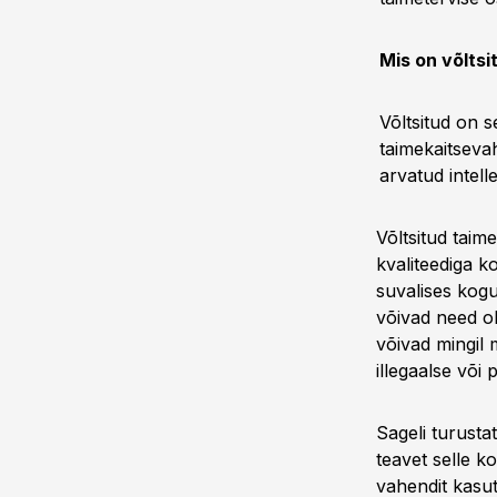
Mis on võlts
Võltsitud on s
taimekaitsevah
arvatud intel
Võltsitud taime
kvaliteediga k
suvalises kogu
võivad need ol
võivad mingil 
illegaalse või
Sageli turustat
teavet selle k
vahendit kasuta