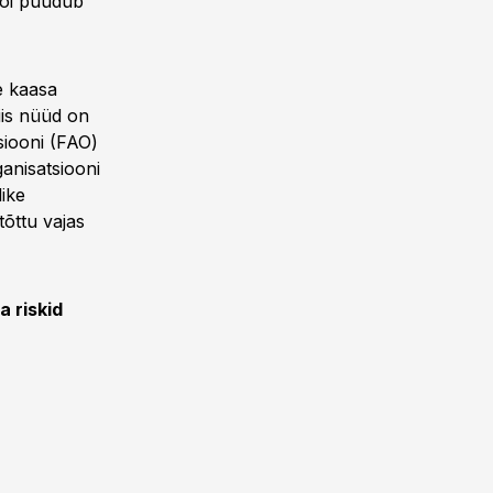
või puudub
e kaasa
iis nüüd on
siooni (FAO)
anisatsiooni
ike
tõttu vajas
 riskid