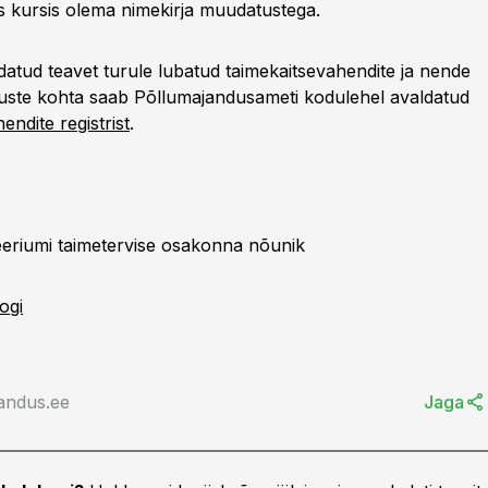
s kursis olema nimekirja muudatustega.
datud teavet turule lubatud taimekaitsevahendite ja nende
uste kohta saab Põllumajandusameti kodulehel avaldatud
endite registrist
.
eriumi taimetervise osakonna nõunik
ogi
andus.ee
Jaga