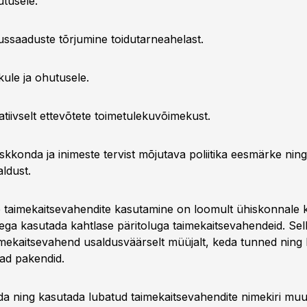
utusele.
ssaaduste tõrjumine toidutarneahelast.
kule ja ohutusele.
tiivselt ettevõtete toimetulekuvõimekust.
kkonda ja inimeste tervist mõjutava poliitika eesmärke nin
ldust.
 taimekaitsevahendite kasutamine on loomult ühiskonnale k
a ega kasutada kahtlase päritoluga taimekaitsevahendeid. Sel
imekaitsevahend usaldusväärselt müüjalt, keda tunned ning 
jad pakendid.
ada ning kasutada lubatud taimekaitsevahendite nimekiri muu