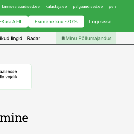
Iseteenindus
kinnisvarauudised.ee
kalastaja.ee
palgauudised.ee
personaliuudi
Telli Põllumajandus
Küsi AI-lt
Esimene kuu -70%
Logi sisse
ikud lingid
Radar
Minu Põllumajandus
taalsesse
la vajalik
amine