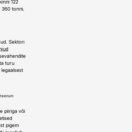
kinni 122
 360 tonni.
kud. Sektori
hjud
tsevahendite
ta turu
legaalsest
teerium
 piiriga või
etised
st pigem