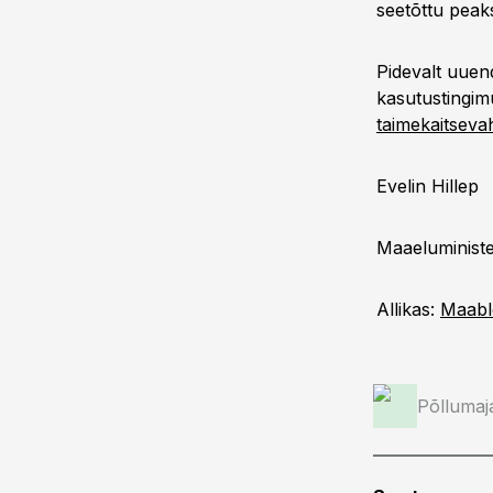
seetõttu peak
Pidevalt uuen
kasutustingim
taimekaitsevah
Evelin Hillep
Maaeluministe
Allikas:
Maabl
Põllumaj