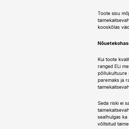
Toote sisu mõju
taimekaitsevah
kooskõlas väi
Nõuetekohase
Kui toote kvali
ranged ELi me
põllukultuure 
paremaks ja ra
taimekaitsevah
Seda riski ei 
taimekaitsevah
sealhulgas ka 
võltsitud taim