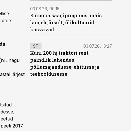
03.08.26, 09:15
llise
Euroopa saagiprognoos: mais
t pole
langeb järsult, õlikultuurid
kasvavad
ada
ST
03.07.26, 10:27
Kuni 200 hj traktori rent –
paindlik lahendus
(nii, nagu
põllumajandusse, ehitusse ja
teehooldusesse
stal järjest
tsitud
idesse,
peetud
peeti 2017.