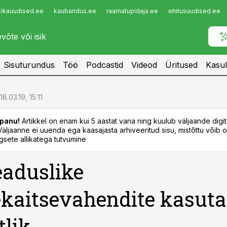
tikauudised.ee
kaubandus.ee
raamatupidaja.ee
ehitusuudised.ee
Infopank
Radar
Sisuturundus
Töö
Podcastid
Videod
Üritused
Kasul
18.03.19, 15:11
panu!
Artikkel on enam kui 5 aastat vana ning kuulub väljaande digi
. Väljaanne ei uuenda ega kaasajasta arhiveeritud sisu, mistõttu võib ol
sete allikatega tutvumine
aduslike
kaitsevahendite kasut
tlik