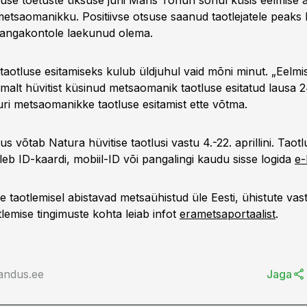
se toetuste üksuse juhi Maris Tõnuri sõnul küsis eelmise 
metsaomanikku. Positiivse otsuse saanud taotlejatele peaks 
pangakontole laekunud olema.
 taotluse esitamiseks kulub üldjuhul vaid mõni minut. „Eelmis
malt hüvitist küsinud metsaomanik taotluse esitatud lausa 
uri metsaomanikke taotluse esitamist ette võtma.
 võtab Natura hüvitise taotlusi vastu 4.-22. aprillini. Taotl
leb ID-kaardi, mobiil-ID või pangalingi kaudu sisse logida
e-
se taotlemisel abistavad metsaühistud üle Eesti, ühistute v
otlemise tingimuste kohta leiab infot
erametsaportaalist
.
andus.ee
Jaga