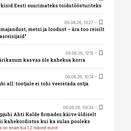
rkisid Eesti suurimateks toidutöösturiteks
06.08.26, 13:27
majandust, metsi ja loodust – ära too reisilt
sreisijaid“
06.08.26, 12:15
ärikasum kasvas üle kaheksa korra
06.08.26, 10:14
i all: tootjale ei tohi veeretada ostja
06.08.26, 09:34
pjuhi Ahti Kalde firmades käive üldiselt
i kahekordistus kui ka sulas pooleks
 on enam kui 1,2 miljonit eurot