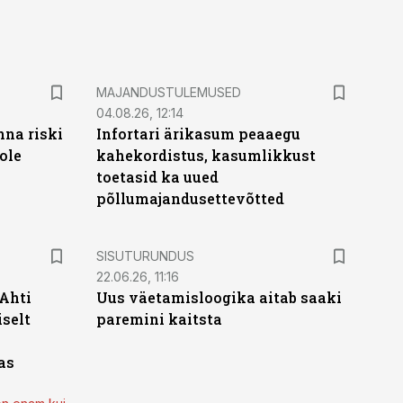
MAJANDUSTULEMUSED
04.08.26, 12:14
nna riski
Infortari ärikasum peaaegu
ole
kahekordistus, kasumlikkust
toetasid ka uued
põllumajandusettevõtted
ST
SISUTURUNDUS
22.06.26, 11:16
 Ahti
Uus väetamisloogika aitab saaki
iselt
paremini kaitsta
as