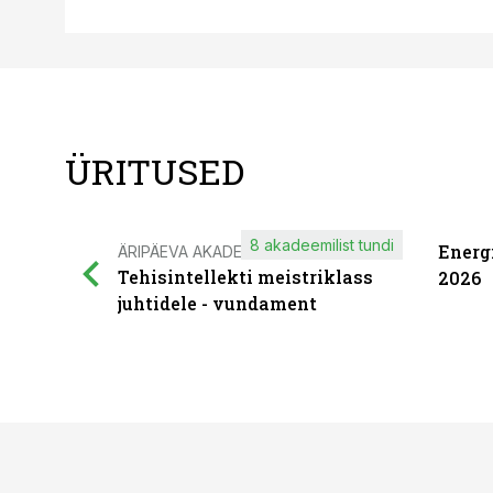
ÜRITUSED
8 akadeemilist tundi
Energ
ÄRIPÄEVA AKADEEMIA
Tehisintellekti meistriklass
2026
juhtidele - vundament