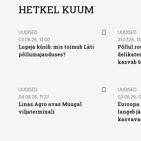
HETKEL KUUM
UUDISED
UUDISED
03.08.26, 12:00
31.07.26, 13
Lugeja küsib: mis toimub Läti
Põllul r
põllumajanduses?
delikates
kasvab 6
UUDISED
UUDISED
04.08.26, 11:23
03.08.26, 0
Linas Agro avas Muugal
Euroopa 
viljaterminali
langeb jä
kasvava