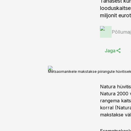
Tänasest kun
looduskaitse
miljonit eurot
Põlluma
Jaga
Metsaomanikele makstakse piirangute hüvitiseks
Natura hüviti
Natura 2000 võ
rangema kaits
korral (Natura
makstakse väl