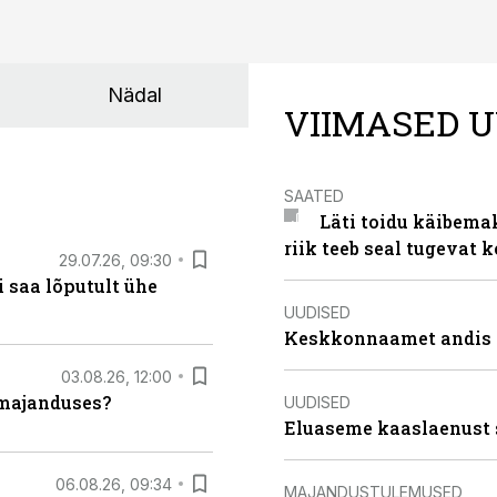
Nädal
VIIMASED U
SAATED
Läti toidu käibema
riik teeb seal tugevat k
29.07.26, 09:30
 saa lõputult ühe
UUDISED
Keskkonnaamet andis J
03.08.26, 12:00
umajanduses?
UUDISED
Eluaseme kaaslaenust 
06.08.26, 09:34
MAJANDUSTULEMUSED