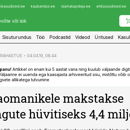
tikauudised.ee
kaubandus.ee
raamatupidaja.ee
ehitusuudised.ee
Infopank
Radar
Sisuturundus
Töö
Podcastid
Videod
Üritused
Kasul
RAHASTUS
04.04.19, 08:44
panu!
Artikkel on enam kui 5 aastat vana ning kuulub väljaande digi
. Väljaanne ei uuenda ega kaasajasta arhiveeritud sisu, mistõttu võib ol
sete allikatega tutvumine
aomanikele makstakse
ngute hüvitiseks 4,4 milj