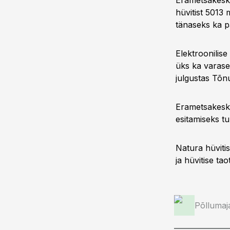
Erametsakesku
hüvitist 5013 
tänaseks ka 
Elektroonilise
üks ka varase
julgustas Tõn
Erametsakeskus
esitamiseks tu
Natura hüviti
ja hüvitise ta
Põllumaj