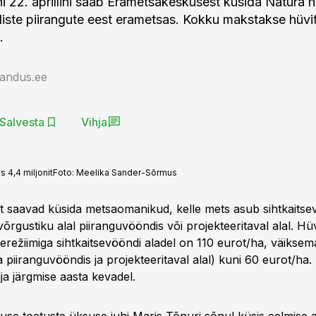
i 22. aprillini saab Erametsakeskusest küsida Natura hü
liste piirangute eest erametsas. Kokku makstakse hüvi
.
jandus.ee
Salvesta
Vihja
 4,4 miljonit
Foto:
Meelika Sander-Sõrmus
st saavad küsida metsaomanikud, kelle mets asub sihtkaitse
rgustiku alal piiranguvööndis või projekteeritaval alal. Hü
erežiimiga sihtkaitsevööndi aladel on 110 eurot/ha, väiksem
 piiranguvööndis ja projekteeritaval alal) kuni 60 eurot/ha. 
ja järgmise aasta kevadel.