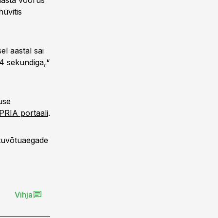
aasta voorus
hüvitis
el aastal sai
24 sekundiga,“
use
PRIA portaali
.
astuvõtuaegade
Vihja