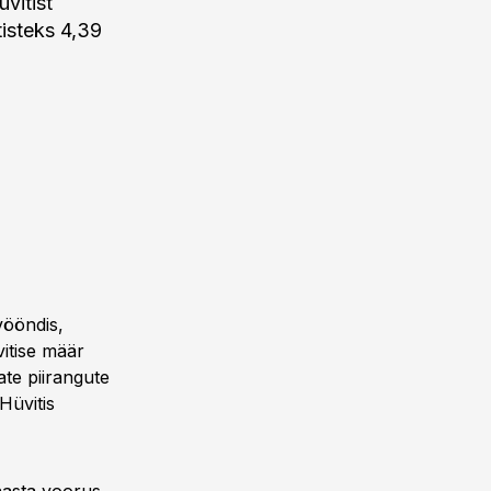
vitist
tisteks 4,39
vööndis,
vitise määr
ate piirangute
Hüvitis