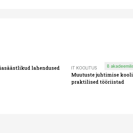
8 akadeemilis
iasäästlikud lahendused
IT KOOLITUS
Muutuste juhtimise kooli
praktilised tööriistad