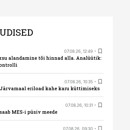
UDISED
07.08.26, 12:49
ksu alandamine tõi hinnad alla. Analüütik:
ontrolli
07.08.26, 10:35
ärvamaal eriload kahe karu küttimiseks
07.08.26, 10:31
saab MES-i püsiv meede
07.08.26, 09:30