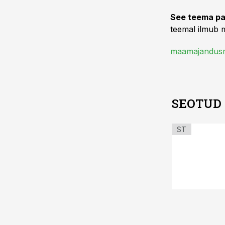
See teema pa
teemal ilmub m
maamajandusr
SEOTUD
ST