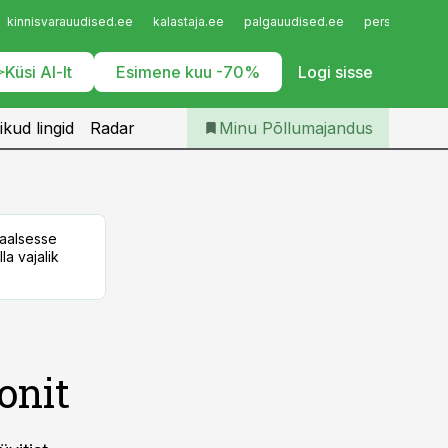
Iseteenindus
kinnisvarauudised.ee
kalastaja.ee
palgauudised.ee
personaliuudi
Telli Põllumajandus
Küsi AI-lt
Esimene kuu -70%
Logi sisse
ikud lingid
Radar
Minu Põllumajandus
taalsesse
la vajalik
onit