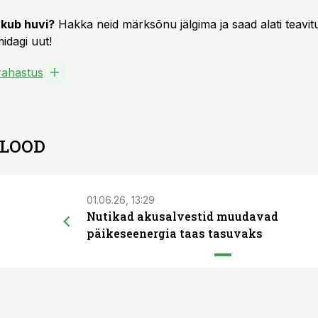
kub huvi?
Hakka neid märksõnu jälgima ja saad alati teavitu
idagi uut!
ahastus
 LOOD
01.06.26, 13:29
Nutikad akusalvestid muudavad
päikeseenergia taas tasuvaks