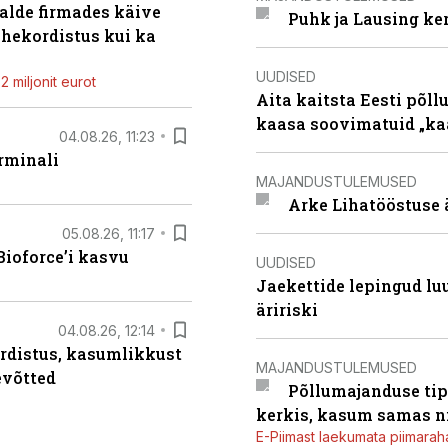
alde firmades käive
Puhk ja Lausing ke
ahekordistus kui ka
UUDISED
 miljonit eurot
Aita kaitsta Eesti põllu
kaasa soovimatuid „kaa
04.08.26, 11:23
rminali
MAJANDUSTULEMUSED
Arke Lihatööstuse 
05.08.26, 11:17
ioforce’i kasvu
UUDISED
Jaekettide lepingud luub
äririski
04.08.26, 12:14
rdistus, kasumlikkust
MAJANDUSTULEMUSED
evõtted
Põllumajanduse tip
kerkis, kasum samas ni
E-Piimast laekumata piimaraha