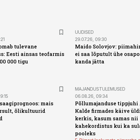
UUDISED
:21
29.07.26, 09:30
oomab tulevane
Maido Solovjov: piimahi
s: Eesti ainsas teofarmis
ei saa lõputult ühe osapo
00 000 tigu
kanda jätta
MAJANDUSTULEMUSED
9:15
06.08.26, 09:34
saagiprognoos: mais
Põllumajanduse tippjuhi
rsult, õlikultuurid
Kalde firmades käive üld
d
kerkis, kasum samas nii
kahekordistus kui ka sul
pooleks