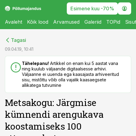
Esimene kuu -70%
Avaleht
Kõik lood
Arvamused
Galeriid
TOPid
Sisu
cebook
cebook
Tagasi
Twitter)
Twitter)
09.04.19, 10:41
kedIn
kedIn
Tähelepanu!
Artikkel on enam kui 5 aastat vana
ning kuulub väljaande digitaalsesse arhiivi.
ail
ail
Väljaanne ei uuenda ega kaasajasta arhiveeritud
sisu, mistõttu võib olla vajalik kaasaegsete
k
k
allikatega tutvumine
Metsakogu: Järgmise
kümnendi arengukava
koostamiseks 100