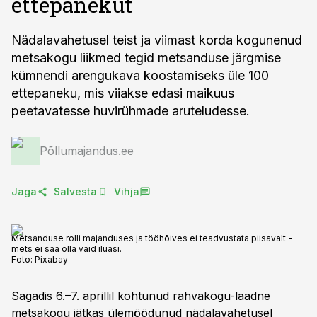
ettepanekut
Nädalavahetusel teist ja viimast korda kogunenud
metsakogu liikmed tegid metsanduse järgmise
kümnendi arengukava koostamiseks üle 100
ettepaneku, mis viiakse edasi maikuus
peetavatesse huvirühmade aruteludesse.
Põllumajandus.ee
Jaga
Salvesta
Vihja
Metsanduse rolli majanduses ja tööhõives ei teadvustata piisavalt -
mets ei saa olla vaid iluasi.
Foto:
Pixabay
Sagadis 6.–7. aprillil kohtunud rahvakogu-laadne
metsakogu jätkas ülemöödunud nädalavahetusel