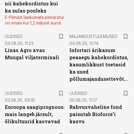
nii kahekordistus kui
ka sulas pooleks
E-Piimast laekumata piimaraha
on enam kui 1,2 miljonit eurot
UUDISED
MAJANDUSTULEMUSED
04.08.26, 11:23
04.08.26, 12:14
Linas Agro avas
Infortari ärikasum
Muugal viljaterminali
peaaegu kahekordistus,
kasumlikkust toetasid
ka uued
põllumajandusettevõtted
UUDISED
UUDISED
03.08.26, 09:15
05.08.26, 11:17
Euroopa saagiprognoos:
Rahvusvaheline fond
mais langeb järsult,
paisutab Bioforce’i
õlikultuurid kasvavad
kasvu
ST