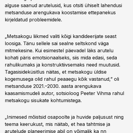
alguse saanud arutelusid, kus otsiti ühiselt lahendusi
metsanduse arengukava koostamise ettepanekus
kirjeldatud probleemidele.
„Metsakogu liikmed valiti kõigi kandideerijate seast
loosiga. Tänu sellele sai sealne seltskond väga
mitmekesine. Kui esimestel päevadel läks arutelu
kohati päris emotsionaalseks, siis mida edasi, seda
rahulikumaks ja konstruktiivsemaks need muutusid.
Tagasisideküsitlus näitas, et metsakogu üldise
kogemusega olid rahul peaaegu kõik vastanud,” oli
metsanduse 2021.–2030. aasta arengukava
kaasamismudeli autor, sotsioloog Peeter Vihma rahul
metsakogu sisukate kohtumistega.
„Inimesed mõistsid osapoolte ja huvide paljusust ning
teema keerukust, mis näitab, et hea tahtmise ja
arutelude planeerimise abil on võimalik ka nn