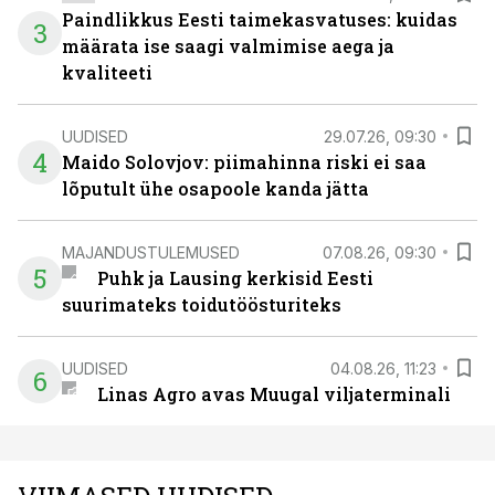
Paindlikkus Eesti taimekasvatuses: kuidas
3
määrata ise saagi valmimise aega ja
kvaliteeti
UUDISED
29.07.26, 09:30
4
Maido Solovjov: piimahinna riski ei saa
lõputult ühe osapoole kanda jätta
MAJANDUSTULEMUSED
07.08.26, 09:30
5
Puhk ja Lausing kerkisid Eesti
suurimateks toidutöösturiteks
UUDISED
04.08.26, 11:23
6
Linas Agro avas Muugal viljaterminali