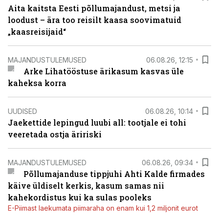
Aita kaitsta Eesti põllumajandust, metsi ja
loodust – ära too reisilt kaasa soovimatuid
„kaasreisijaid“
MAJANDUSTULEMUSED
06.08.26, 12:15
Arke Lihatööstuse ärikasum kasvas üle
kaheksa korra
UUDISED
06.08.26, 10:14
Jaekettide lepingud luubi all: tootjale ei tohi
veeretada ostja äririski
MAJANDUSTULEMUSED
06.08.26, 09:34
Põllumajanduse tippjuhi Ahti Kalde firmades
käive üldiselt kerkis, kasum samas nii
kahekordistus kui ka sulas pooleks
E-Piimast laekumata piimaraha on enam kui 1,2 miljonit eurot