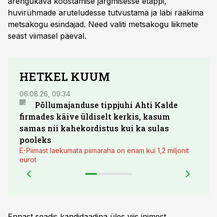
arengukava koostamise järgmisesse etappi,
huvirühmade aruteludesse tutvustama ja läbi rääkima
metsakogu esindajad. Need valiti metsakogu liikmete
seast viimasel päeval.
HETKEL KUUM
06.08.26, 09:34
03.08.
Põllumajanduse tippjuhi Ahti Kalde
Luge
firmades käive üldiselt kerkis, kasum
põll
samas nii kahekordistus kui ka sulas
pooleks
E-Piimast laekumata piimaraha on enam kui 1,2 miljonit
eurot
Ennast seadis kandidaadina üles viis inimest.