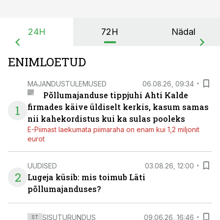
24H
72H
Nädal
ENIMLOETUD
MAJANDUSTULEMUSED
06.08.26, 09:34
Põllumajanduse tippjuhi Ahti Kalde
firmades käive üldiselt kerkis, kasum samas
1
nii kahekordistus kui ka sulas pooleks
E-Piimast laekumata piimaraha on enam kui 1,2 miljonit
eurot
UUDISED
03.08.26, 12:00
2
Lugeja küsib: mis toimub Läti
põllumajanduses?
SISUTURUNDUS
09.06.26, 16:46
ST