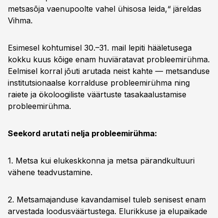
metsasõja vaenupoolte vahel ühisosa leida,“ järeldas
Vihma.
Esimesel kohtumisel 30.–31. mail lepiti hääletusega
kokku kuus kõige enam huviäratavat probleemirühma.
Eelmisel korral jõuti arutada neist kahte — metsanduse
institutsionaalse korralduse probleemirühma ning
raiete ja ökoloogiliste väärtuste tasakaalustamise
probleemirühma.
Seekord arutati nelja probleemirühma:
1. Metsa kui elukeskkonna ja metsa pärandkultuuri
vähene teadvustamine.
2. Metsamajanduse kavandamisel tuleb senisest enam
arvestada loodusväärtustega. Elurikkuse ja elupaikade