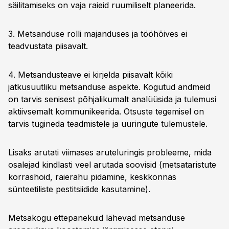
säilitamiseks on vaja raieid ruumiliselt planeerida.
3. Metsanduse rolli majanduses ja tööhõives ei
teadvustata piisavalt.
4. Metsandusteave ei kirjelda piisavalt kõiki
jätkusuutliku metsanduse aspekte. Kogutud andmeid
on tarvis senisest põhjalikumalt analüüsida ja tulemusi
aktiivsemalt kommunikeerida. Otsuste tegemisel on
tarvis tugineda teadmistele ja uuringute tulemustele.
Lisaks arutati viimases aruteluringis probleeme, mida
osalejad kindlasti veel arutada soovisid (metsataristute
korrashoid, raierahu pidamine, keskkonnas
sünteetiliste pestitsiidide kasutamine).
Metsakogu ettepanekuid lähevad metsanduse