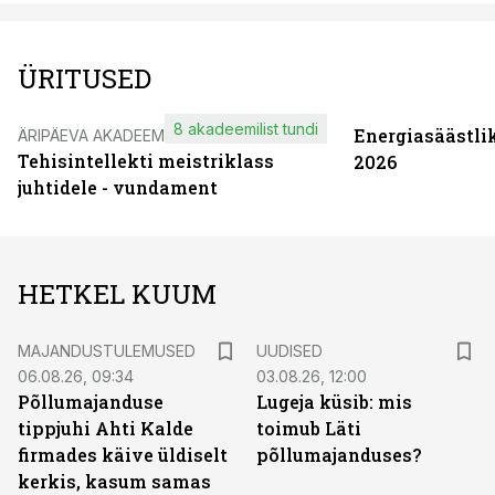
ÜRITUSED
8 akadeemilist tundi
Energiasäästli
ÄRIPÄEVA AKADEEMIA
Tehisintellekti meistriklass
2026
juhtidele - vundament
HETKEL KUUM
MAJANDUSTULEMUSED
UUDISED
06.08.26, 09:34
03.08.26, 12:00
Põllumajanduse
Lugeja küsib: mis
tippjuhi Ahti Kalde
toimub Läti
firmades käive üldiselt
põllumajanduses?
kerkis, kasum samas