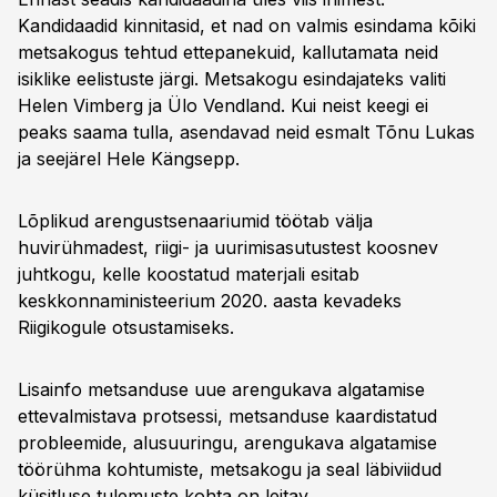
Kandidaadid kinnitasid, et nad on valmis esindama kõiki
metsakogus tehtud ettepanekuid, kallutamata neid
isiklike eelistuste järgi. Metsakogu esindajateks valiti
Helen Vimberg ja Ülo Vendland. Kui neist keegi ei
peaks saama tulla, asendavad neid esmalt Tõnu Lukas
ja seejärel Hele Kängsepp.
Lõplikud arengustsenaariumid töötab välja
huvirühmadest, riigi- ja uurimisasutustest koosnev
juhtkogu, kelle koostatud materjali esitab
keskkonnaministeerium 2020. aasta kevadeks
Riigikogule otsustamiseks.
Lisainfo metsanduse uue arengukava algatamise
ettevalmistava protsessi, metsanduse kaardistatud
probleemide, alusuuringu, arengukava algatamise
töörühma kohtumiste, metsakogu ja seal läbiviidud
küsitluse tulemuste kohta on leitav