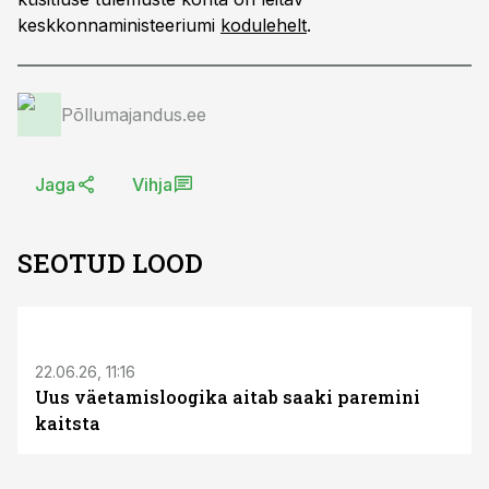
keskkonnaministeeriumi
kodulehelt
.
Põllumajandus.ee
Jaga
Vihja
SEOTUD LOOD
ST
22.06.26, 11:16
Uus väetamisloogika aitab saaki paremini
kaitsta