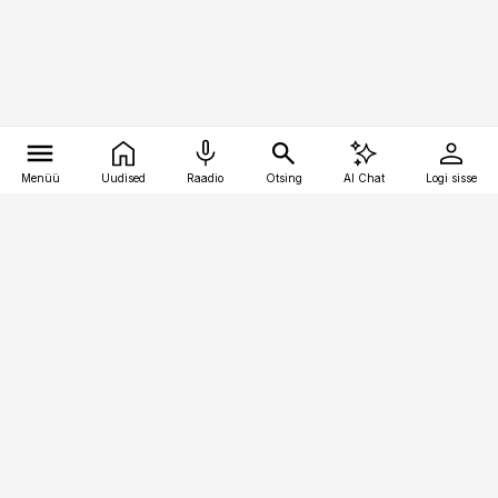
Menüü
Uudised
Raadio
Otsing
AI Chat
Logi sisse
Vana-Lõuna 39/1, 19094 Tallinn
(+372) 667 0111
pollumajandus@pollumajandus.ee
Telli
Reklaam
Firmast
Sisu kasutamisõigused
Ajakirjaniku