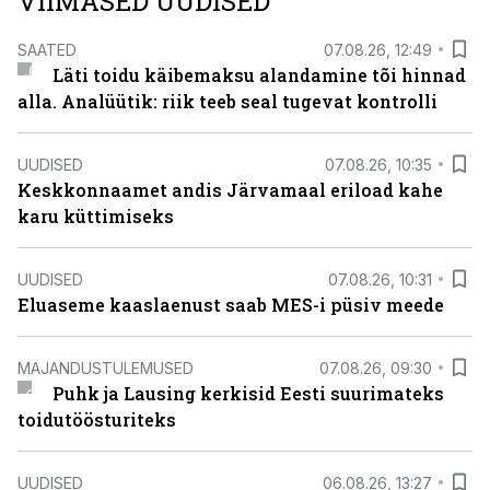
VIIMASED UUDISED
SAATED
07.08.26, 12:49
Läti toidu käibemaksu alandamine tõi hinnad
alla. Analüütik: riik teeb seal tugevat kontrolli
UUDISED
07.08.26, 10:35
Keskkonnaamet andis Järvamaal eriload kahe
karu küttimiseks
UUDISED
07.08.26, 10:31
Eluaseme kaaslaenust saab MES-i püsiv meede
MAJANDUSTULEMUSED
07.08.26, 09:30
Puhk ja Lausing kerkisid Eesti suurimateks
toidutöösturiteks
UUDISED
06.08.26, 13:27