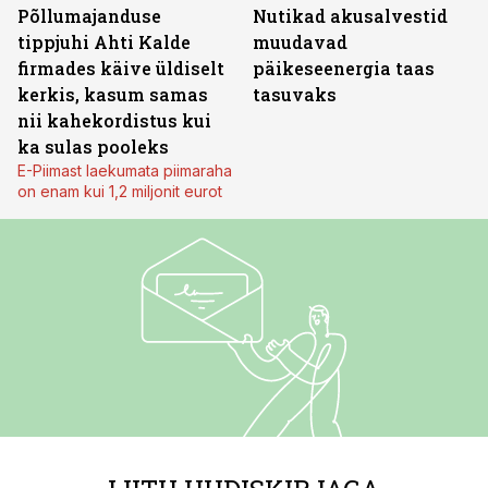
Põllumajanduse
Nutikad akusalvestid
tippjuhi Ahti Kalde
muudavad
firmades käive üldiselt
päikeseenergia taas
kerkis, kasum samas
tasuvaks
nii kahekordistus kui
ka sulas pooleks
E-Piimast laekumata piimaraha
on enam kui 1,2 miljonit eurot