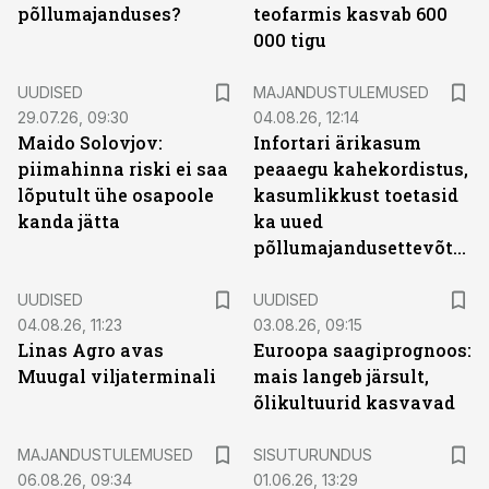
põllumajanduses?
teofarmis kasvab 600
000 tigu
UUDISED
MAJANDUSTULEMUSED
29.07.26, 09:30
04.08.26, 12:14
Maido Solovjov:
Infortari ärikasum
piimahinna riski ei saa
peaaegu kahekordistus,
lõputult ühe osapoole
kasumlikkust toetasid
kanda jätta
ka uued
põllumajandusettevõtted
UUDISED
UUDISED
04.08.26, 11:23
03.08.26, 09:15
Linas Agro avas
Euroopa saagiprognoos:
Muugal viljaterminali
mais langeb järsult,
õlikultuurid kasvavad
ST
MAJANDUSTULEMUSED
SISUTURUNDUS
06.08.26, 09:34
01.06.26, 13:29