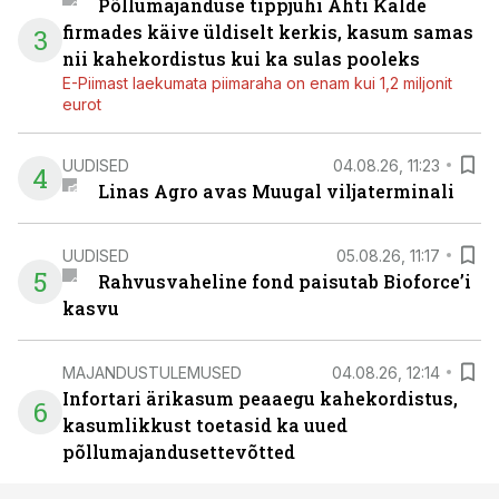
Põllumajanduse tippjuhi Ahti Kalde
firmades käive üldiselt kerkis, kasum samas
3
nii kahekordistus kui ka sulas pooleks
E-Piimast laekumata piimaraha on enam kui 1,2 miljonit
eurot
UUDISED
04.08.26, 11:23
4
Linas Agro avas Muugal viljaterminali
UUDISED
05.08.26, 11:17
5
Rahvusvaheline fond paisutab Bioforce’i
kasvu
MAJANDUSTULEMUSED
04.08.26, 12:14
Infortari ärikasum peaaegu kahekordistus,
6
kasumlikkust toetasid ka uued
põllumajandusettevõtted