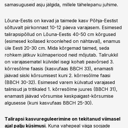
samasuguseid asju jälgida, millele tähelepanu juhime.
Lõuna-Eestis on kevad ja taimede kasv Põhja-Eestist
sõltuvalt piirkonnast 10-12 päeva varajasem. Esimesed
talirapsipõllud on Lõuna-Eestis 40-50 cm kõrgused
(esimesed kollased kroonlehed on nähtaval), enamus
üle Eesti 20-30 cm. Mida kõrgemad taimed, seda
rohkem jätkuv külmaperiood neid mõjutab. Talirukkil
on varajasematel külvidel isegi kohati peavõrsed 3.
kõrresõlme faasis (kasvufaas BBCH 33), enamasti
jäävad siiski kõrsumisest kuni 2. kõrresõlme faasi
(BBCH 30-32). Esimesed varem külvatud varajased
talinisud ja tritikaled 1. kõrresõlme juures (BBCH 31),
enamasti jäävad võrsumise keskpaigast-kõrsumise
algusesse (kuni kasvufaas BBCH 25-30).
Talirapsi kasvureguleerimine on tekitanud viimasel
ajal palju küsimusi
. Kuna vahepeal väga soojade