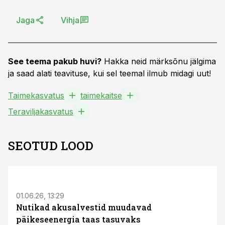
Jaga
Vihja
See teema pakub huvi?
Hakka neid märksõnu jälgima
ja saad alati teavituse, kui sel teemal ilmub midagi uut!
Taimekasvatus
taimekaitse
Teraviljakasvatus
SEOTUD LOOD
ST
01.06.26, 13:29
Nutikad akusalvestid muudavad
päikeseenergia taas tasuvaks