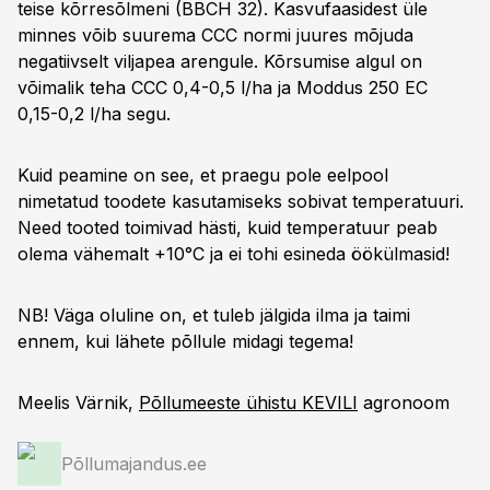
teise kõrresõlmeni (BBCH 32). Kasvufaasidest üle
minnes võib suurema CCC normi juures mõjuda
negatiivselt viljapea arengule. Kõrsumise algul on
võimalik teha CCC 0,4-0,5 l/ha ja Moddus 250 EC
0,15-0,2 l/ha segu.
Kuid peamine on see, et praegu pole eelpool
nimetatud toodete kasutamiseks sobivat temperatuuri.
Need tooted toimivad hästi, kuid temperatuur peab
olema vähemalt +10°C ja ei tohi esineda öökülmasid!
NB! Väga oluline on, et tuleb jälgida ilma ja taimi
ennem, kui lähete põllule midagi tegema!
Meelis Värnik,
Põllumeeste ühistu KEVILI
agronoom
Põllumajandus.ee