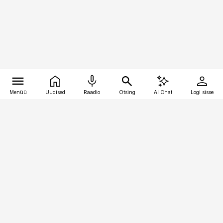
Menüü
Uudised
Raadio
Otsing
AI Chat
Logi sisse
Vana-Lõuna 39/1, 19094 Tallinn
(+372) 667 0111
pollumajandus@pollumajandus.ee
Telli
Reklaam
Firmast