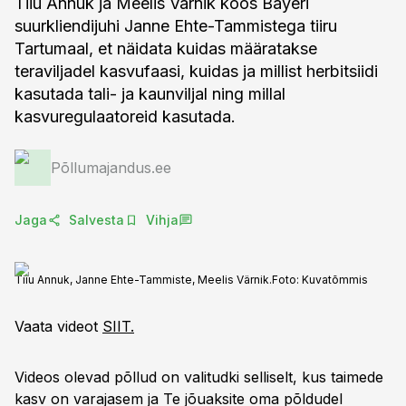
Tiiu Annuk ja Meelis Värnik koos Bayeri
suurkliendijuhi Janne Ehte-Tammistega tiiru
Tartumaal, et näidata kuidas määratakse
teraviljadel kasvufaasi, kuidas ja millist herbitsiidi
kasutada tali- ja kaunviljal ning millal
kasvuregulaatoreid kasutada.
Põllumajandus.ee
Jaga
Salvesta
Vihja
Tiiu Annuk, Janne Ehte-Tammiste, Meelis Värnik.
Foto:
Kuvatõmmis
Vaata videot
SIIT.
Videos olevad põllud on valitudki selliselt, kus taimede
kasv on varajasem ja Te jõuaksite oma põldudel