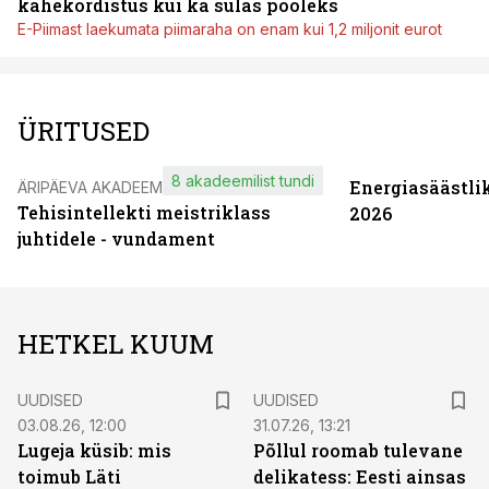
kahekordistus kui ka sulas pooleks
E-Piimast laekumata piimaraha on enam kui 1,2 miljonit eurot
ÜRITUSED
8 akadeemilist tundi
Energiasäästli
ÄRIPÄEVA AKADEEMIA
Tehisintellekti meistriklass
2026
juhtidele - vundament
HETKEL KUUM
UUDISED
UUDISED
03.08.26, 12:00
31.07.26, 13:21
Lugeja küsib: mis
Põllul roomab tulevane
toimub Läti
delikatess: Eesti ainsas