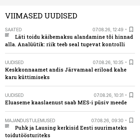
VIIMASED UUDISED
SAATED
07.08.26, 12:49
Läti toidu käibemaksu alandamine tõi hinnad
alla. Analüütik: riik teeb seal tugevat kontrolli
UUDISED
07.08.26, 10:35
Keskkonnaamet andis Järvamaal eriload kahe
karu küttimiseks
UUDISED
07.08.26, 10:31
Eluaseme kaaslaenust saab MES-i püsiv meede
MAJANDUSTULEMUSED
07.08.26, 09:30
Puhk ja Lausing kerkisid Eesti suurimateks
toidutöösturiteks