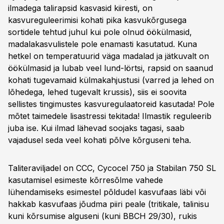
ilmadega talirapsid kasvasid kiiresti, on
kasvureguleerimisi kohati pika kasvukõrgusega
sortidele tehtud juhul kui pole olnud öökülmasid,
madalakasvulistele pole enamasti kasutatud. Kuna
hetkel on temperatuurid väga madalad ja jätkuvalt on
öökülmasid ja lubab veel lund-lörtsi, rapsid on saanud
kohati tugevamaid külmakahjustusi (varred ja lehed on
lõhedega, lehed tugevalt krussis), siis ei soovita
sellistes tingimustes kasvuregulaatoreid kasutada! Pole
mõtet taimedele lisastressi tekitada! Ilmastik reguleerib
juba ise. Kui ilmad lähevad soojaks tagasi, saab
vajadusel seda veel kohati põlve kõrguseni teha.
Taliteraviljadel on CCC, Cycocel 750 ja Stabilan 750 SL
kasutamisel esimeste kõrresõlme vahede
lühendamiseks esimestel põldudel kasvufaas läbi või
hakkab kasvufaas jõudma piiri peale (tritikale, talinisu
kuni kõrsumise alguseni (kuni BBCH 29/30), rukis