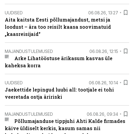
UUDISED
06.08.26, 13:27
Aita kaitsta Eesti põllumajandust, metsi ja
loodust – ära too reisilt kaasa soovimatuid
„kaasreisijaid“
MAJANDUSTULEMUSED
06.08.26, 12:15
Arke Lihatööstuse ärikasum kasvas üle
kaheksa korra
UUDISED
06.08.26, 10:14
Jaekettide lepingud luubi all: tootjale ei tohi
veeretada ostja äririski
MAJANDUSTULEMUSED
06.08.26, 09:34
Põllumajanduse tippjuhi Ahti Kalde firmades
käive üldiselt kerkis, kasum samas nii