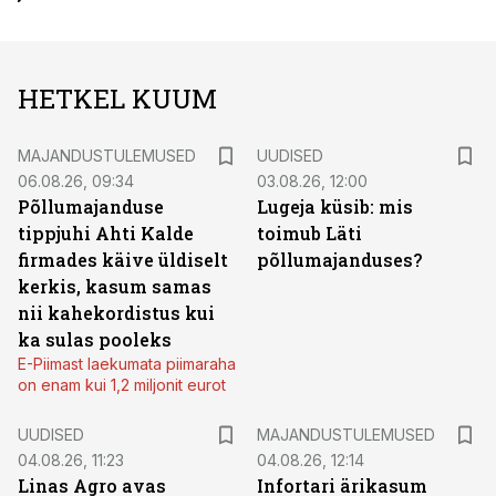
HETKEL KUUM
MAJANDUSTULEMUSED
UUDISED
06.08.26, 09:34
03.08.26, 12:00
Põllumajanduse
Lugeja küsib: mis
tippjuhi Ahti Kalde
toimub Läti
firmades käive üldiselt
põllumajanduses?
kerkis, kasum samas
nii kahekordistus kui
ka sulas pooleks
E-Piimast laekumata piimaraha
on enam kui 1,2 miljonit eurot
UUDISED
MAJANDUSTULEMUSED
04.08.26, 11:23
04.08.26, 12:14
Linas Agro avas
Infortari ärikasum