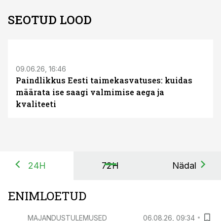
SEOTUD LOOD
ST
09.06.26, 16:46
Paindlikkus Eesti taimekasvatuses: kuidas
määrata ise saagi valmimise aega ja
kvaliteeti
24H
72H
Nädal
ENIMLOETUD
MAJANDUSTULEMUSED
06.08.26, 09:34