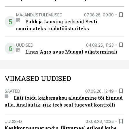
MAJANDUSTULEMUSED
07.08.26, 09:30
5
Puhk ja Lausing kerkisid Eesti
suurimateks toidutöösturiteks
UUDISED
04.08.26, 11:23
6
Linas Agro avas Muugal viljaterminali
VIIMASED UUDISED
SAATED
07.08.26, 12:49
Läti toidu käibemaksu alandamine tõi hinnad
alla. Analüütik: riik teeb seal tugevat kontrolli
UUDISED
07.08.26, 10:35
Keskkonnaamet andis Järvamaal eriload kahe