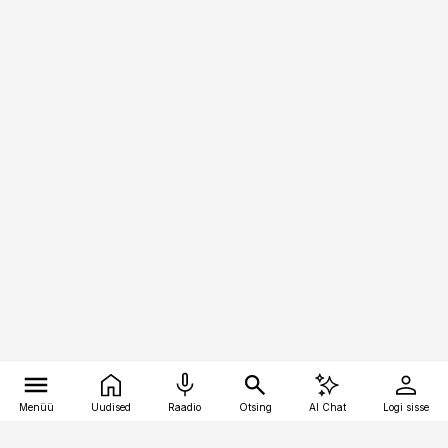
Menüü
Uudised
Raadio
Otsing
AI Chat
Logi sisse