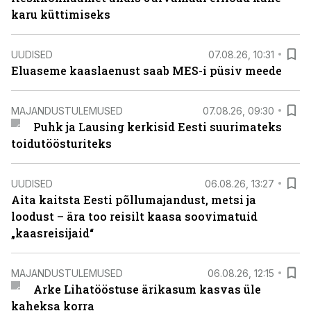
karu küttimiseks
UUDISED
07.08.26, 10:31
Eluaseme kaaslaenust saab MES-i püsiv meede
MAJANDUSTULEMUSED
07.08.26, 09:30
Puhk ja Lausing kerkisid Eesti suurimateks
toidutöösturiteks
UUDISED
06.08.26, 13:27
Aita kaitsta Eesti põllumajandust, metsi ja
loodust – ära too reisilt kaasa soovimatuid
„kaasreisijaid“
MAJANDUSTULEMUSED
06.08.26, 12:15
Arke Lihatööstuse ärikasum kasvas üle
kaheksa korra