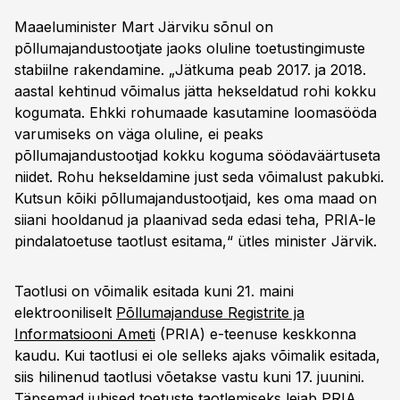
Maaeluminister Mart Järviku sõnul on
põllumajandustootjate jaoks oluline toetustingimuste
stabiilne rakendamine. „Jätkuma peab 2017. ja 2018.
aastal kehtinud võimalus jätta hekseldatud rohi kokku
kogumata. Ehkki rohumaade kasutamine loomasööda
varumiseks on väga oluline, ei peaks
põllumajandustootjad kokku koguma söödaväärtuseta
niidet. Rohu hekseldamine just seda võimalust pakubki.
Kutsun kõiki põllumajandustootjaid, kes oma maad on
siiani hooldanud ja plaanivad seda edasi teha, PRIA-le
pindalatoetuse taotlust esitama,“ ütles minister Järvik.
Taotlusi on võimalik esitada kuni 21. maini
elektrooniliselt
Põllumajanduse Registrite ja
Informatsiooni Ameti
(PRIA) e-teenuse keskkonna
kaudu. Kui taotlusi ei ole selleks ajaks võimalik esitada,
siis hilinenud taotlusi võetakse vastu kuni 17. juunini.
Täpsemad juhised toetuste taotlemiseks leiab
PRIA