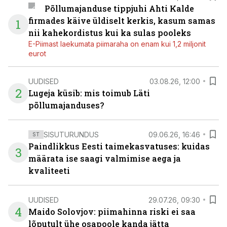
Põllumajanduse tippjuhi Ahti Kalde
firmades käive üldiselt kerkis, kasum samas
1
nii kahekordistus kui ka sulas pooleks
E-Piimast laekumata piimaraha on enam kui 1,2 miljonit
eurot
UUDISED
03.08.26, 12:00
2
Lugeja küsib: mis toimub Läti
põllumajanduses?
SISUTURUNDUS
09.06.26, 16:46
ST
Paindlikkus Eesti taimekasvatuses: kuidas
3
määrata ise saagi valmimise aega ja
kvaliteeti
UUDISED
29.07.26, 09:30
4
Maido Solovjov: piimahinna riski ei saa
lõputult ühe osapoole kanda jätta