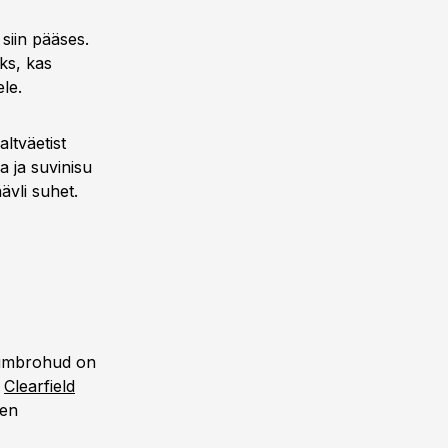
siin pääses.
ks, kas
le.
ltväetist
a ja suvinisu
ävli suhet.
 umbrohud on
d
Clearfield
sen