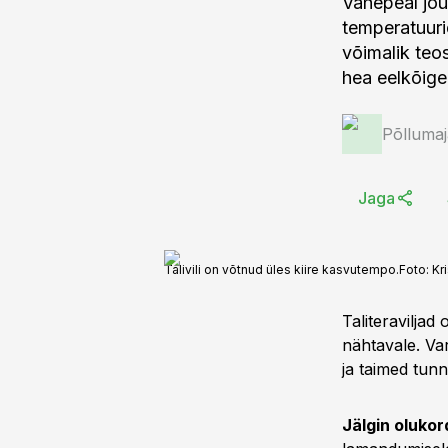
Vahepeal jõu
temperatuurid
võimalik teo
hea eelkõige
Põlluma
Jaga
Talivili on võtnud üles kiire kasvutempo.
Foto:
Kr
Taliteraviljad
nähtavale. Var
ja taimed tun
Jälgin olukor