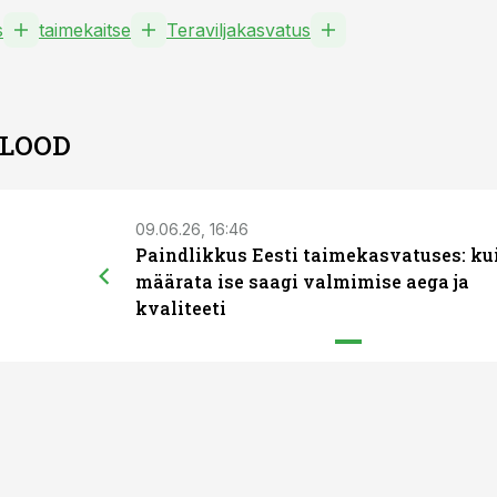
s
taimekaitse
Teraviljakasvatus
 LOOD
09.06.26, 16:46
Paindlikkus Eesti taimekasvatuses: ku
määrata ise saagi valmimise aega ja
kvaliteeti