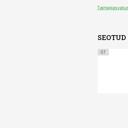
Taimekasvatu
SEOTUD
ST