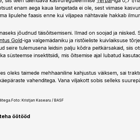
, siis teen täiendava kasvureguleerimise
Terpal
-iga 0,7 l/h
 otsust enam aega kaua langetada ei ole, sest viimase kasvu
ma lipulehe faasis enne kui viljapea nähtavale hakkab ilmu
naseks jõudnud täisõitsemiseni. Ilmad on soojad ja niisked. 
ntus Gold
-iga valgemädaniku ja ristõieliste kuivlaiksuse tõrj
ud seire tulemusena leidsin palju kõdra peitkärsakaid, siis ot
a süsteemse insektitsiidi, mis õitsemise ajal lubatud kasuta
es oleks taimede mehhaaniline kahjustus väiksem, sai trakto
äepäraste vahenditega. Vana viljakott sobis selleks suurepä
itega.
Foto:
Kristjan Kasearu / BASF
teha öötööd