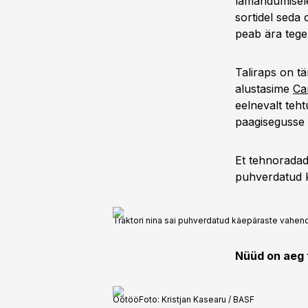
lamandumisele
sortidel seda
peab ära tege
Taliraps on tä
alustasime
Ca
eelnevalt teht
paagisegusse k
Et tehnoradad
puhverdatud k
Traktori nina sai puhverdatud käepäraste vahend
Nüüd on aeg 
Öötöö
Foto:
Kristjan Kasearu / BASF