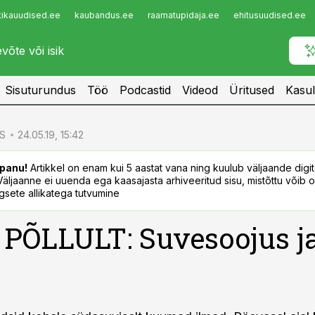
tikauudised.ee
kaubandus.ee
raamatupidaja.ee
ehitusuudised.ee
Infopank
Radar
Sisuturundus
Töö
Podcastid
Videod
Üritused
Kasul
S
24.05.19, 15:42
panu!
Artikkel on enam kui 5 aastat vana ning kuulub väljaande digi
. Väljaanne ei uuenda ega kaasajasta arhiveeritud sisu, mistõttu võib ol
sete allikatega tutvumine
PÕLLULT: Suvesoojus j