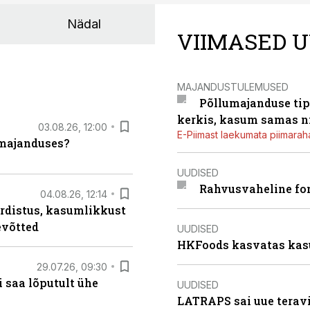
Nädal
VIIMASED U
MAJANDUSTULEMUSED
Põllumajanduse tip
kerkis, kasum samas ni
03.08.26, 12:00
E-Piimast laekumata piimaraha
umajanduses?
UUDISED
Rahvusvaheline fon
04.08.26, 12:14
rdistus, kasumlikkust
evõtted
UUDISED
HKFoods kasvatas kas
29.07.26, 09:30
 saa lõputult ühe
UUDISED
LATRAPS sai uue teravi