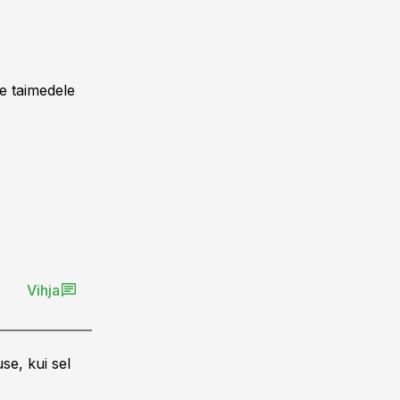
ee taimedele
Vihja
se, kui sel