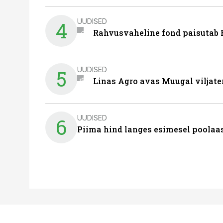
UUDISED
4
Rahvusvaheline fond paisutab B
UUDISED
5
Linas Agro avas Muugal viljate
UUDISED
6
Piima hind langes esimesel poolaast