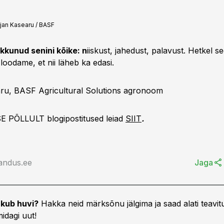
tjan Kasearu / BASF
kkunud senini kõike: n
iiskust, jahedust, palavust. Hetkel s
loodame, et nii läheb ka edasi.
aru, BASF Agricultural Solutions agronoom
E PÕLLULT blogipostitused leiad
SIIT
.
andus.ee
Jaga
kub huvi?
Hakka neid märksõnu jälgima ja saad alati teavitu
idagi uut!