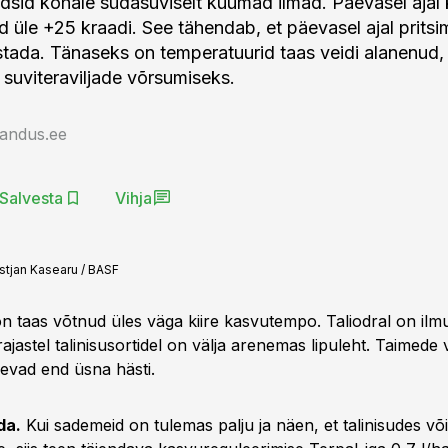
dsid kohale südasuviselt kuumad ilmad. Päevasel ajal 
 üle +25 kraadi. See tähendab, et päevasel ajal pritsim
stada. Tänaseks on temperatuurid taas veidi alanenud,
 suviteraviljade võrsumiseks.
jandus.ee
Salvesta
Vihja
istjan Kasearu / BASF
 on taas võtnud üles väga kiire kasvutempo. Taliodral on il
ajastel talinisusortidel on välja arenemas lipuleht. Taimed
nevad end üsna hästi.
da.
Kui sademeid on tulemas palju ja näen, et talinisudes võ