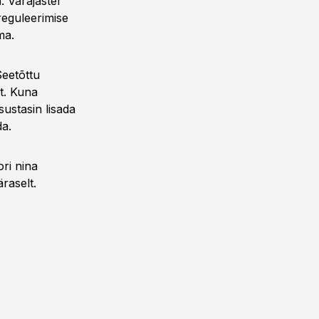
a. Varajastel
reguleerimise
ma.
Seetõttu
et. Kuna
sustasin lisada
da.
ri nina
raselt.