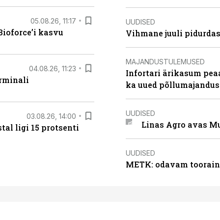
05.08.26, 11:17
UUDISED
ioforce’i kasvu
Vihmane juuli pidurdas
MAJANDUSTULEMUSED
04.08.26, 11:23
Infortari ärikasum pea
rminali
ka uued põllumajandus
UUDISED
03.08.26, 14:00
Linas Agro avas Mu
al ligi 15 protsenti
UUDISED
METK: odavam tooraine