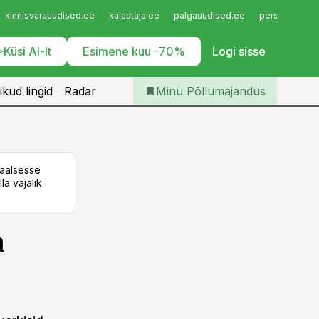
Iseteenindus
kinnisvarauudised.ee
kalastaja.ee
palgauudised.ee
personaliuudi
Telli Põllumajandus
Küsi AI-lt
Esimene kuu -70%
Logi sisse
ikud lingid
Radar
Minu Põllumajandus
taalsesse
la vajalik
a