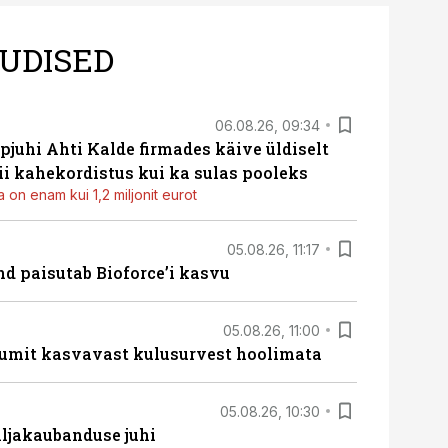
UDISED
06.08.26, 09:34
pjuhi Ahti Kalde firmades käive üldiselt
i kahekordistus kui ka sulas pooleks
 on enam kui 1,2 miljonit eurot
05.08.26, 11:17
d paisutab Bioforce’i kasvu
05.08.26, 11:00
umit kasvavast kulusurvest hoolimata
05.08.26, 10:30
ljakaubanduse juhi