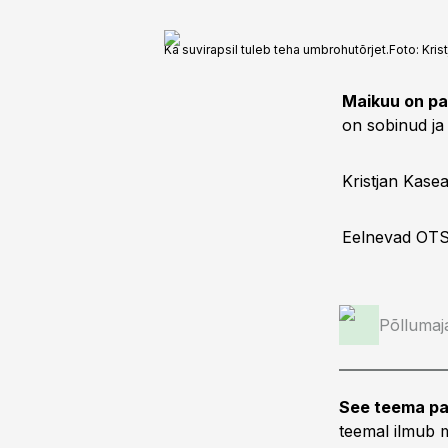
Ka suvirapsil tuleb teha umbrohutõrjet.
Foto:
Kris
Maikuu on pa
on sobinud ja 
Kristjan Kase
Eelnevad OTS
Põllumaj
See teema pa
teemal ilmub m