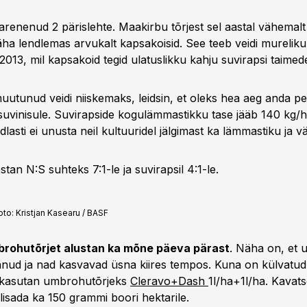
arenenud 2 pärislehte. Maakirbu tõrjest sel aastal vähemalt 
äha lendlemas arvukalt kapsakoisid. See teeb veidi mureliku
013, mil kapsakoid tegid ulatuslikku kahju suvirapsi taimede
utunud veidi niiskemaks, leidsin, et oleks hea aeg anda pea
 suvinisule. Suvirapside kogulämmastikku tase jääb 140 kg/h
dlasti ei unusta neil kultuuridel jälgimast ka lämmastiku ja vä
stan N:S suhteks 7:1-le ja suvirapsil 4:1-le.
oto:
Kristjan Kasearu / BASF
brohutõrjet alustan ka mõne päeva pärast
. Näha on, et
ganud ja nad kasvavad üsna kiires tempos. Kuna on külvatu
 kasutan umbrohutõrjeks
Cleravo+Dash
1l/ha+1l/ha. Kavat
lisada ka 150 grammi boori hektarile.