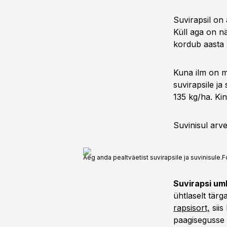
Suvirapsil on 
Küll aga on n
kordub aasta 2
Kuna ilm on mu
suvirapsile ja
135 kg/ha. Kin
Suvinisul arve
Aeg anda pealtväetist suvirapsile ja suvinisule.
F
Suvirapsi um
ühtlaselt tär
rapsisort,
siis
paagisegusse 