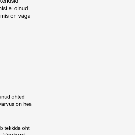
kerkisid
isi ei olnud
 mis on väga
munud ohted
e värvus on hea
ib tekkida oht