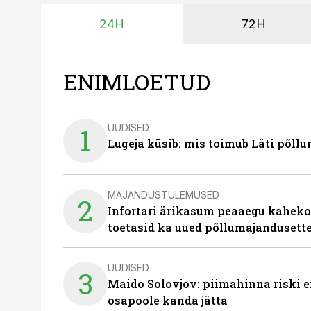
24H
72H
ENIMLOETUD
UUDISED
1
Lugeja küsib: mis toimub Läti põll
MAJANDUSTULEMUSED
2
Infortari ärikasum peaaegu kaheko
toetasid ka uued põllumajandusett
UUDISED
3
Maido Solovjov: piimahinna riski ei
osapoole kanda jätta