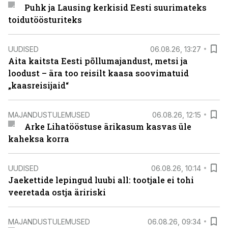
Puhk ja Lausing kerkisid Eesti suurimateks
toidutöösturiteks
UUDISED
06.08.26, 13:27
Aita kaitsta Eesti põllumajandust, metsi ja
loodust – ära too reisilt kaasa soovimatuid
„kaasreisijaid“
MAJANDUSTULEMUSED
06.08.26, 12:15
Arke Lihatööstuse ärikasum kasvas üle
kaheksa korra
UUDISED
06.08.26, 10:14
Jaekettide lepingud luubi all: tootjale ei tohi
veeretada ostja äririski
MAJANDUSTULEMUSED
06.08.26, 09:34