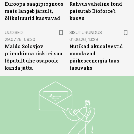
Euroopa saagiprognoos:
Rahvusvaheline fond
mais langeb järsult,
paisutab Bioforce’i
õlikultuurid kasvavad
kasvu
ST
UUDISED
SISUTURUNDUS
29.07.26, 09:30
01.06.26, 13:29
Maido Solovjov:
Nutikad akusalvestid
piimahinna riski ei saa
muudavad
lõputult ühe osapoole
päikeseenergia taas
kanda jätta
tasuvaks