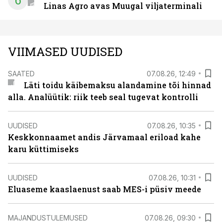
6
Linas Agro avas Muugal viljaterminali
VIIMASED UUDISED
SAATED
07.08.26, 12:49
Läti toidu käibemaksu alandamine tõi hinnad
alla. Analüütik: riik teeb seal tugevat kontrolli
UUDISED
07.08.26, 10:35
Keskkonnaamet andis Järvamaal eriload kahe
karu küttimiseks
UUDISED
07.08.26, 10:31
Eluaseme kaaslaenust saab MES-i püsiv meede
MAJANDUSTULEMUSED
07.08.26, 09:30