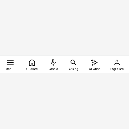
Menüü
Uudised
Raadio
Otsing
AI Chat
Logi sisse
Vana-Lõuna 39/1, 19094 Tallinn
(+372) 667 0111
pollumajandus@pollumajandus.ee
Telli
Reklaam