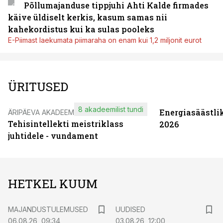
Põllumajanduse tippjuhi Ahti Kalde firmades
käive üldiselt kerkis, kasum samas nii
kahekordistus kui ka sulas pooleks
E-Piimast laekumata piimaraha on enam kui 1,2 miljonit eurot
ÜRITUSED
8 akadeemilist tundi
Energiasäästli
ÄRIPÄEVA AKADEEMIA
Tehisintellekti meistriklass
2026
juhtidele - vundament
HETKEL KUUM
MAJANDUSTULEMUSED
UUDISED
06.08.26, 09:34
03.08.26, 12:00