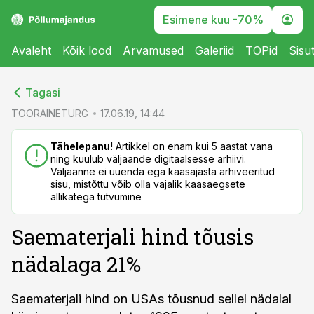
Esimene kuu -70%
Avaleht
Kõik lood
Arvamused
Galeriid
TOPid
Sisu
cebook
cebook
Tagasi
Twitter)
Twitter)
TOORAINETURG
17.06.19, 14:44
kedIn
kedIn
Tähelepanu!
Artikkel on enam kui 5 aastat vana
ning kuulub väljaande digitaalsesse arhiivi.
ail
ail
Väljaanne ei uuenda ega kaasajasta arhiveeritud
sisu, mistõttu võib olla vajalik kaasaegsete
k
k
allikatega tutvumine
Saematerjali hind tõusis
nädalaga 21%
Saematerjali hind on USAs tõusnud sellel nädalal