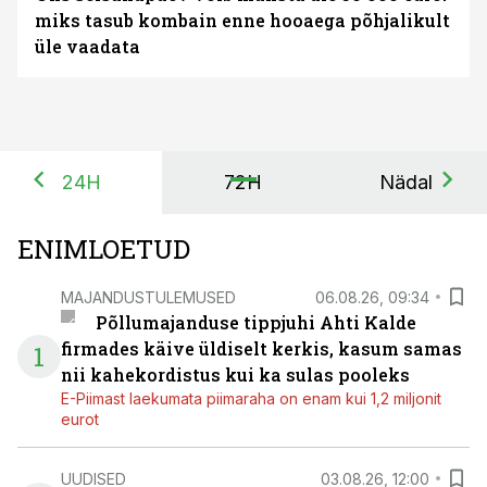
miks tasub kombain enne hooaega põhjalikult
üle vaadata
24H
72H
Nädal
ENIMLOETUD
MAJANDUSTULEMUSED
06.08.26, 09:34
Põllumajanduse tippjuhi Ahti Kalde
firmades käive üldiselt kerkis, kasum samas
1
nii kahekordistus kui ka sulas pooleks
E-Piimast laekumata piimaraha on enam kui 1,2 miljonit
eurot
UUDISED
03.08.26, 12:00