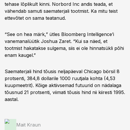
tehase lõplikult kinni. Norbord Inc andis teada, et
vähendab samuti saematerjali tootmist. Ka mitu teist
ettevõtet on sama teatanud.
“See on hea märk,” ütles Bloomberg Intelligence’i
vanemanalüütik Joshua Zaret. “Kui sa näed, et
tootmist hakatakse sulgema, siis ei ole hinnatsükli põhi
enam kaugel.”
Saematerjali hind tõusis neljapäeval Chicago börsil 8
protsenti, 384,8 dollarile 1000 ruutjala kohta (4,53
kuupmeetrit). Kõige aktiivsemad futuurid on nädalaga
tõusnud 21 protsenti, viimati tõusis hind nii kiiresti 1995.
aastal.
Mait Kraun