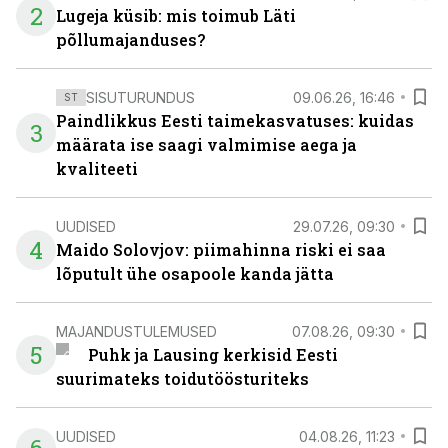
2
Lugeja küsib: mis toimub Läti
põllumajanduses?
SISUTURUNDUS
09.06.26, 16:46
ST
Paindlikkus Eesti taimekasvatuses: kuidas
3
määrata ise saagi valmimise aega ja
kvaliteeti
UUDISED
29.07.26, 09:30
4
Maido Solovjov: piimahinna riski ei saa
lõputult ühe osapoole kanda jätta
MAJANDUSTULEMUSED
07.08.26, 09:30
5
Puhk ja Lausing kerkisid Eesti
suurimateks toidutöösturiteks
UUDISED
04.08.26, 11:23