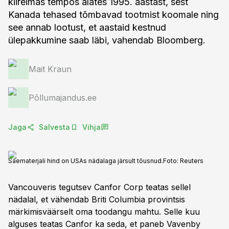
kiireimas tempos alates 1995. aastast, sest
Kanada tehased tõmbavad tootmist koomale ning
see annab lootust, et aastaid kestnud
ülepakkumine saab läbi, vahendab Bloomberg.
Mait Kraun
Põllumajandus.ee
Jaga
Salvesta
Vihja
Saematerjali hind on USAs nädalaga järsult tõusnud.
Foto:
Reuters
Vancouveris tegutsev Canfor Corp teatas sellel
nädalal, et vähendab Briti Columbia provintsis
märkimisväärselt oma toodangu mahtu. Selle kuu
alguses teatas Canfor ka seda, et paneb Vavenby