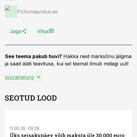
Põllumajandus.ee
Jaga
Vihja
See teema pakub huvi?
Hakka neid märksõnu jälgima
ja saad alati teavituse, kui sel teemal ilmub midagi uut!
tooraineturg
SEOTUD LOOD
ST
11.06.26, 09:28
Üks seisakupäev võib maksta üle 30 000 euro: