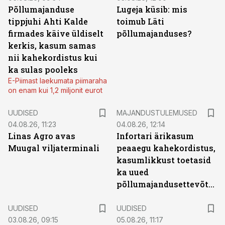
Põllumajanduse
Lugeja küsib: mis
tippjuhi Ahti Kalde
toimub Läti
firmades käive üldiselt
põllumajanduses?
kerkis, kasum samas
nii kahekordistus kui
ka sulas pooleks
E-Piimast laekumata piimaraha
on enam kui 1,2 miljonit eurot
UUDISED
MAJANDUSTULEMUSED
04.08.26, 11:23
04.08.26, 12:14
Linas Agro avas
Infortari ärikasum
Muugal viljaterminali
peaaegu kahekordistus,
kasumlikkust toetasid
ka uued
põllumajandusettevõtted
UUDISED
UUDISED
03.08.26, 09:15
05.08.26, 11:17