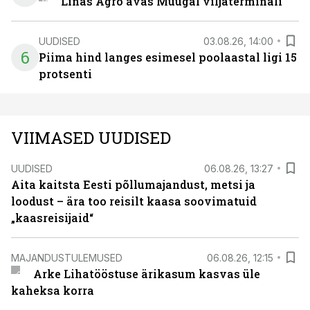
Linas Agro avas Muugal viljaterminali
UUDISED
03.08.26, 14:00
6
Piima hind langes esimesel poolaastal ligi 15
protsenti
VIIMASED UUDISED
UUDISED
06.08.26, 13:27
Aita kaitsta Eesti põllumajandust, metsi ja
loodust – ära too reisilt kaasa soovimatuid
„kaasreisijaid“
MAJANDUSTULEMUSED
06.08.26, 12:15
Arke Lihatööstuse ärikasum kasvas üle
kaheksa korra