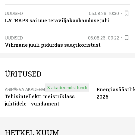
UUDISED
05.08.26, 10:30
LATRAPS sai uue teraviljakaubanduse juhi
UUDISED
05.08.26, 09:22
Vihmane juuli pidurdas saagikoristust
ÜRITUSED
8 akadeemilist tundi
Energiasäästli
ÄRIPÄEVA AKADEEMIA
Tehisintellekti meistriklass
2026
juhtidele - vundament
HETKEL KUUM