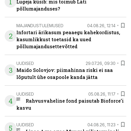
1
Lugeja küsib: mis toimub Läti
põllumajanduses?
MAJANDUSTULEMUSED
04.08.26, 12:14
Infortari ärikasum peaaegu kahekordistus,
2
kasumlikkust toetasid ka uued
põllumajandusettevõtted
UUDISED
29.07.26, 09:30
3
Maido Solovjov: piimahinna riski ei saa
lõputult ühe osapoole kanda jätta
UUDISED
05.08.26, 11:17
4
Rahvusvaheline fond paisutab Bioforce’i
kasvu
UUDISED
04.08.26, 11:23
5