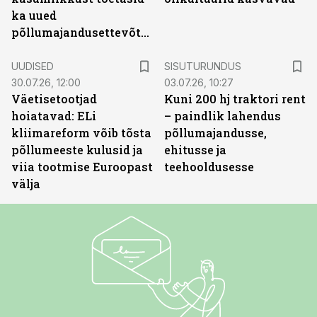
ka uued
põllumajandusettevõtted
ST
UUDISED
SISUTURUNDUS
30.07.26, 12:00
03.07.26, 10:27
Väetisetootjad
Kuni 200 hj traktori rent
hoiatavad: ELi
– paindlik lahendus
kliimareform võib tõsta
põllumajandusse,
põllumeeste kulusid ja
ehitusse ja
viia tootmise Euroopast
teehooldusesse
välja