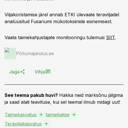
Viljakoristamise järel annab ETKI ülevaate teraviljadel
analüüsitud Fusariumi mükotoksiinide esinemisest.
Vaata taimekahjustajate monitooringu tulemusi
SIIT
.
Põllumajandus.ee
Jaga
Vihja
See teema pakub huvi?
Hakka neid märksõnu jälgima
ja saad alati teavituse, kui sel teemal ilmub midagi uut!
Taimekasvatus
taimekaitse
Teraviljakasvatus