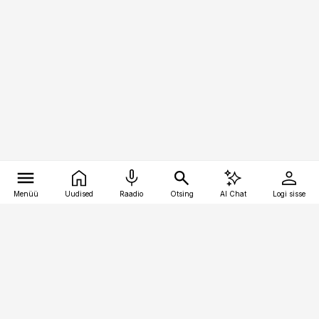
Menüü
Uudised
Raadio
Otsing
AI Chat
Logi sisse
Vana-Lõuna 39/1, 19094 Tallinn
(+372) 667 0111
pollumajandus@pollumajandus.ee