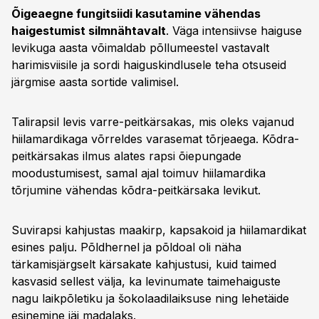
Õigeaegne fungitsiidi kasutamine vähendas
haigestumist silmnähtavalt
. Väga intensiivse haiguse
levikuga aasta võimaldab põllumeestel vastavalt
harimisviisile ja sordi haiguskindlusele teha otsuseid
järgmise aasta sortide valimisel.
Talirapsil levis varre-peitkärsakas, mis oleks vajanud
hiilamardikaga võrreldes varasemat tõrjeaega. Kõdra-
peitkärsakas ilmus alates rapsi õiepungade
moodustumisest, samal ajal toimuv hiilamardika
tõrjumine vähendas kõdra-peitkärsaka levikut.
Suvirapsi kahjustas maakirp, kapsakoid ja hiilamardikat
esines palju. Põldhernel ja põldoal oli näha
tärkamisjärgselt kärsakate kahjustusi, kuid taimed
kasvasid sellest välja, ka levinumate taimehaiguste
nagu laikpõletiku ja šokolaadilaiksuse ning lehetäide
esinemine jäi madalaks.