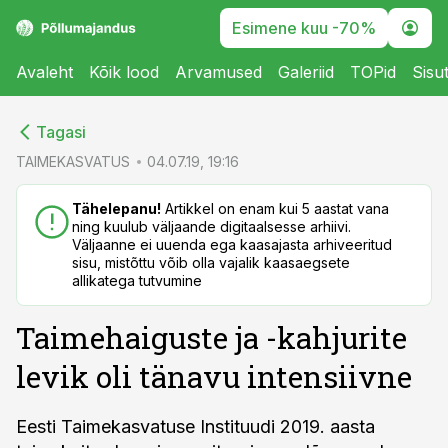
Esimene kuu -70%
Avaleht
Kõik lood
Arvamused
Galeriid
TOPid
Sisu
cebook
cebook
Tagasi
Twitter)
Twitter)
TAIMEKASVATUS
04.07.19, 19:16
kedIn
kedIn
Tähelepanu!
Artikkel on enam kui 5 aastat vana
ning kuulub väljaande digitaalsesse arhiivi.
ail
ail
Väljaanne ei uuenda ega kaasajasta arhiveeritud
sisu, mistõttu võib olla vajalik kaasaegsete
k
k
allikatega tutvumine
Taimehaiguste ja -kahjurite
levik oli tänavu intensiivne
Eesti Taimekasvatuse Instituudi 2019. aasta