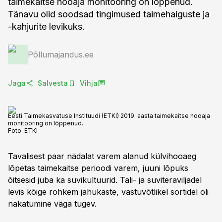
taimekaitse hooaja monitooring on lõppenud.
Tänavu olid soodsad tingimused taimehaiguste ja
-kahjurite levikuks.
Põllumajandus.ee
Jaga
Salvesta
Vihja
Eesti Taimekasvatuse Instituudi (ETKI) 2019. aasta taimekaitse hooaja
monitooring on lõppenud.
Foto:
ETKI
Tavalisest paar nädalat varem alanud külvihooaeg
lõpetas taimekaitse perioodi varem, juuni lõpuks
õitsesid juba ka suvikultuurid. Tali- ja suviteraviljadel
levis kõige rohkem jahukaste, vastuvõtlikel sortidel oli
nakatumine väga tugev.