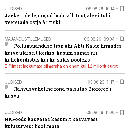
UUDISED
06.08.26, 10:14
Jaekettide lepingud luubi all: tootjale ei tohi
veeretada ostja äririski
MAJANDUSTULEMUSED
06.08.26, 09:34
Põllumajanduse tippjuhi Ahti Kalde firmades
käive üldiselt kerkis, kasum samas nii
kahekordistus kui ka sulas pooleks
E-Piimast laekumata piimaraha on enam kui 1,2 miljonit eurot
UUDISED
05.08.26, 11:17
Rahvusvaheline fond paisutab Bioforce’i
kasvu
UUDISED
05.08.26, 11:00
HKFoods kasvatas kasumit kasvavast
kulusurvest hoolimata