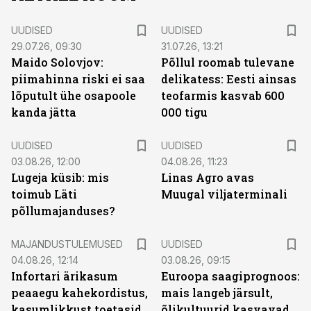
UUDISED
UUDISED
29.07.26, 09:30
31.07.26, 13:21
Maido Solovjov:
Põllul roomab tulevane
piimahinna riski ei saa
delikatess: Eesti ainsas
lõputult ühe osapoole
teofarmis kasvab 600
kanda jätta
000 tigu
UUDISED
UUDISED
03.08.26, 12:00
04.08.26, 11:23
Lugeja küsib: mis
Linas Agro avas
toimub Läti
Muugal viljaterminali
põllumajanduses?
MAJANDUSTULEMUSED
UUDISED
04.08.26, 12:14
03.08.26, 09:15
Infortari ärikasum
Euroopa saagiprognoos:
peaaegu kahekordistus,
mais langeb järsult,
kasumlikkust toetasid
õlikultuurid kasvavad