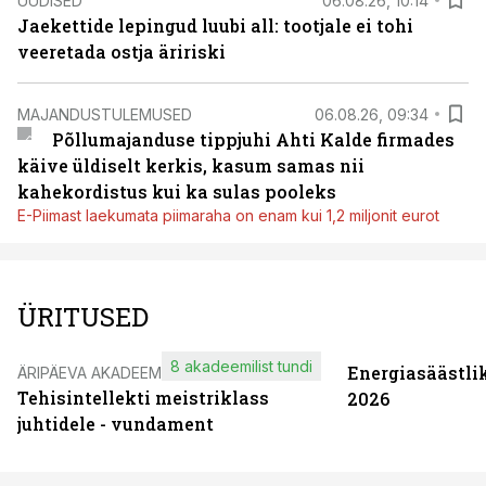
UUDISED
06.08.26, 10:14
Jaekettide lepingud luubi all: tootjale ei tohi
veeretada ostja äririski
MAJANDUSTULEMUSED
06.08.26, 09:34
Põllumajanduse tippjuhi Ahti Kalde firmades
käive üldiselt kerkis, kasum samas nii
kahekordistus kui ka sulas pooleks
E-Piimast laekumata piimaraha on enam kui 1,2 miljonit eurot
ÜRITUSED
8 akadeemilist tundi
Energiasäästli
ÄRIPÄEVA AKADEEMIA
Tehisintellekti meistriklass
2026
juhtidele - vundament