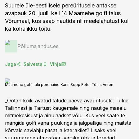
Suurele üle-eestilisele pereüritusele antakse
avapauk 20. juulil kell 14 Maamehe golfi talus
Võrumaal, kus saab nautida nii meelelahutust kui
ka kohalikku toitu.
Põllumajandus.ee
Jaga
Salvesta
Vihja
Maamehe golfi talu perenaine Karin Sepp.
Foto:
Tõnis Anton
„Ootan kõiki avatud talude päeva avaüritusele. Tulge
Tallinnast ja Tartust kaugemale ning nautige maaelu
mitmekesisust ja ainulaadset võlu. Kus veel saate te
mängida golfi vana puukinga ja jalgpalliga ning maitsta
kõrvale saviahju pitsat ja kaerakilet? Lisaks veel
suurepärane atmosfäär, värske õhk ja toredad