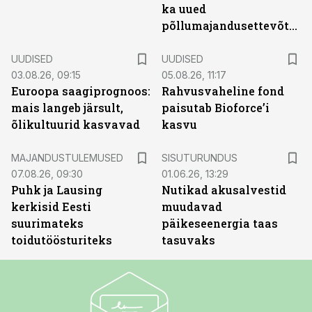
ka uued
põllumajandusettevõtted
UUDISED
UUDISED
03.08.26, 09:15
05.08.26, 11:17
Euroopa saagiprognoos:
Rahvusvaheline fond
mais langeb järsult,
paisutab Bioforce’i
õlikultuurid kasvavad
kasvu
ST
MAJANDUSTULEMUSED
SISUTURUNDUS
07.08.26, 09:30
01.06.26, 13:29
Puhk ja Lausing
Nutikad akusalvestid
kerkisid Eesti
muudavad
suurimateks
päikeseenergia taas
toidutöösturiteks
tasuvaks