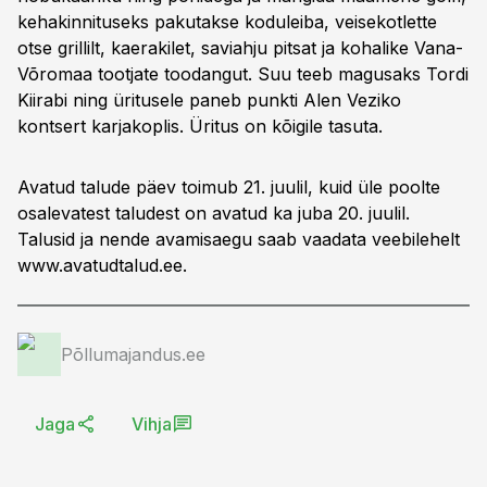
kehakinnituseks pakutakse koduleiba, veisekotlette
otse grillilt, kaerakilet, saviahju pitsat ja kohalike Vana-
Võromaa tootjate toodangut. Suu teeb magusaks Tordi
Kiirabi ning üritusele paneb punkti Alen Veziko
kontsert karjakoplis. Üritus on kõigile tasuta.
Avatud talude päev toimub 21. juulil, kuid üle poolte
osalevatest taludest on avatud ka juba 20. juulil.
Talusid ja nende avamisaegu saab vaadata veebilehelt
www.avatudtalud.ee.
Põllumajandus.ee
Jaga
Vihja