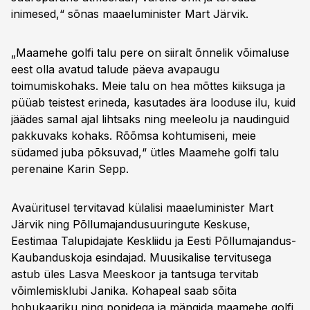
inimesed,“ sõnas maaeluminister Mart Järvik.
„Maamehe golfi talu pere on siiralt õnnelik võimaluse
eest olla avatud talude päeva avapaugu
toimumiskohaks. Meie talu on hea mõttes kiiksuga ja
püüab teistest erineda, kasutades ära looduse ilu, kuid
jäädes samal ajal lihtsaks ning meeleolu ja naudinguid
pakkuvaks kohaks. Rõõmsa kohtumiseni, meie
südamed juba põksuvad,“ ütles Maamehe golfi talu
perenaine Karin Sepp.
Avaüritusel tervitavad külalisi maaeluminister Mart
Järvik ning Põllumajandusuuringute Keskuse,
Eestimaa Talupidajate Keskliidu ja Eesti Põllumajandus-
Kaubanduskoja esindajad. Muusikalise tervitusega
astub üles Lasva Meeskoor ja tantsuga tervitab
võimlemisklubi Janika. Kohapeal saab sõita
hobukaariku ning ponidega ja mängida maamehe golfi,