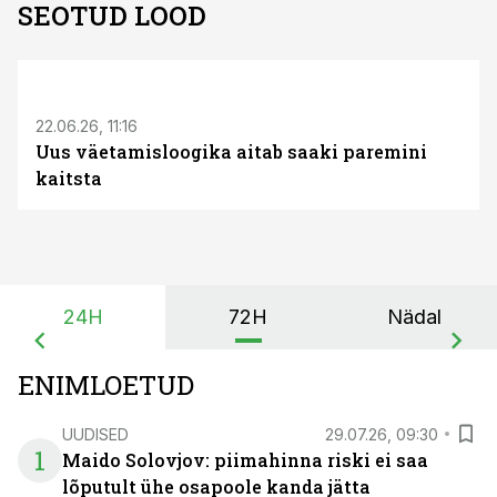
SEOTUD LOOD
ST
22.06.26, 11:16
Uus väetamisloogika aitab saaki paremini
kaitsta
24H
72H
Nädal
ENIMLOETUD
UUDISED
29.07.26, 09:30
1
Maido Solovjov: piimahinna riski ei saa
lõputult ühe osapoole kanda jätta