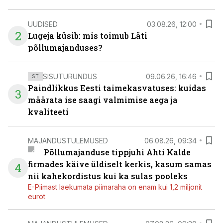
UUDISED
03.08.26, 12:00
2
Lugeja küsib: mis toimub Läti
põllumajanduses?
SISUTURUNDUS
09.06.26, 16:46
ST
Paindlikkus Eesti taimekasvatuses: kuidas
3
määrata ise saagi valmimise aega ja
kvaliteeti
MAJANDUSTULEMUSED
06.08.26, 09:34
Põllumajanduse tippjuhi Ahti Kalde
firmades käive üldiselt kerkis, kasum samas
4
nii kahekordistus kui ka sulas pooleks
E-Piimast laekumata piimaraha on enam kui 1,2 miljonit
eurot