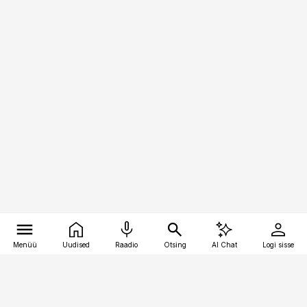
Menüü
Uudised
Raadio
Otsing
AI Chat
Logi sisse
Vana-Lõuna 39/1, 19094 Tallinn