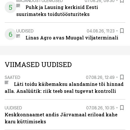
MAJANDUSTULEMUSED
07.08.26, 09:30
5
Puhk ja Lausing kerkisid Eesti
suurimateks toidutöösturiteks
UUDISED
04.08.26, 11:23
6
Linas Agro avas Muugal viljaterminali
VIIMASED UUDISED
SAATED
07.08.26, 12:49
Läti toidu käibemaksu alandamine tõi hinnad
alla. Analüütik: riik teeb seal tugevat kontrolli
UUDISED
07.08.26, 10:35
Keskkonnaamet andis Järvamaal eriload kahe
karu küttimiseks