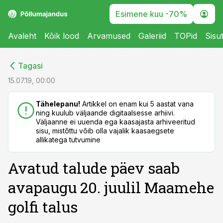
Esimene kuu -70%
Avaleht
Kõik lood
Arvamused
Galeriid
TOPid
Sisu
cebook
cebook
Tagasi
Twitter)
Twitter)
15.07.19, 00:00
kedIn
kedIn
Tähelepanu!
Artikkel on enam kui 5 aastat vana
ning kuulub väljaande digitaalsesse arhiivi.
ail
ail
Väljaanne ei uuenda ega kaasajasta arhiveeritud
sisu, mistõttu võib olla vajalik kaasaegsete
k
k
allikatega tutvumine
Avatud talude päev saab
avapaugu 20. juulil Maamehe
golfi talus