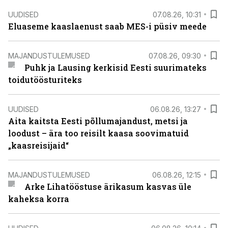
UUDISED
07.08.26, 10:31
Eluaseme kaaslaenust saab MES-i püsiv meede
MAJANDUSTULEMUSED
07.08.26, 09:30
Puhk ja Lausing kerkisid Eesti suurimateks
toidutöösturiteks
UUDISED
06.08.26, 13:27
Aita kaitsta Eesti põllumajandust, metsi ja
loodust – ära too reisilt kaasa soovimatuid
„kaasreisijaid“
MAJANDUSTULEMUSED
06.08.26, 12:15
Arke Lihatööstuse ärikasum kasvas üle
kaheksa korra