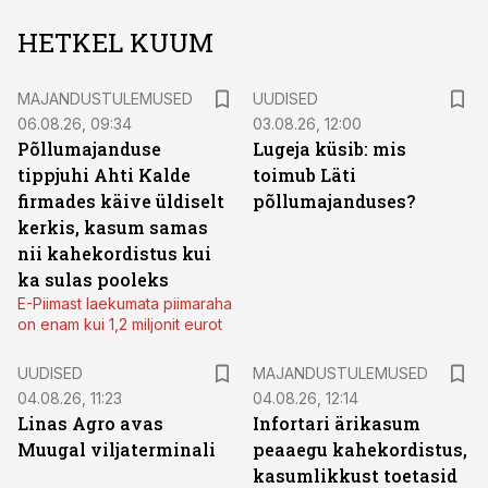
HETKEL KUUM
MAJANDUSTULEMUSED
UUDISED
06.08.26, 09:34
03.08.26, 12:00
Põllumajanduse
Lugeja küsib: mis
tippjuhi Ahti Kalde
toimub Läti
firmades käive üldiselt
põllumajanduses?
kerkis, kasum samas
nii kahekordistus kui
ka sulas pooleks
E-Piimast laekumata piimaraha
on enam kui 1,2 miljonit eurot
UUDISED
MAJANDUSTULEMUSED
04.08.26, 11:23
04.08.26, 12:14
Linas Agro avas
Infortari ärikasum
Muugal viljaterminali
peaaegu kahekordistus,
kasumlikkust toetasid