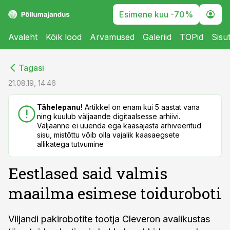
Esimene kuu -70%
Avaleht
Kõik lood
Arvamused
Galeriid
TOPid
Sisu
cebook
cebook
Tagasi
Twitter)
Twitter)
21.08.19, 14:46
kedIn
kedIn
Tähelepanu!
Artikkel on enam kui 5 aastat vana
ning kuulub väljaande digitaalsesse arhiivi.
ail
ail
Väljaanne ei uuenda ega kaasajasta arhiveeritud
sisu, mistõttu võib olla vajalik kaasaegsete
k
k
allikatega tutvumine
Eestlased said valmis
maailma esimese toiduroboti
Viljandi pakirobotite tootja Cleveron avalikustas