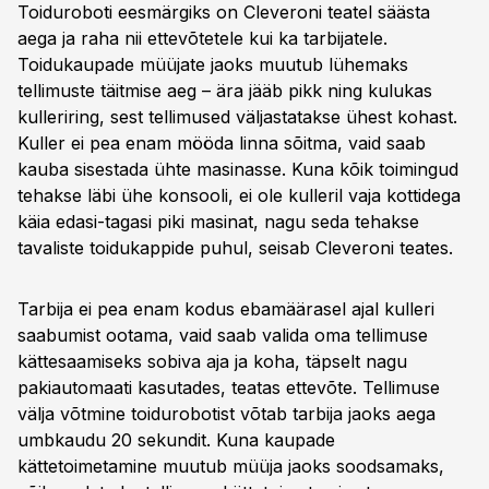
Toiduroboti eesmärgiks on Cleveroni teatel säästa
aega ja raha nii ettevõtetele kui ka tarbijatele.
Toidukaupade müüjate jaoks muutub lühemaks
tellimuste täitmise aeg – ära jääb pikk ning kulukas
kulleriring, sest tellimused väljastatakse ühest kohast.
Kuller ei pea enam mööda linna sõitma, vaid saab
kauba sisestada ühte masinasse. Kuna kõik toimingud
tehakse läbi ühe konsooli, ei ole kulleril vaja kottidega
käia edasi-tagasi piki masinat, nagu seda tehakse
tavaliste toidukappide puhul, seisab Cleveroni teates.
Tarbija ei pea enam kodus ebamäärasel ajal kulleri
saabumist ootama, vaid saab valida oma tellimuse
kättesaamiseks sobiva aja ja koha, täpselt nagu
pakiautomaati kasutades, teatas ettevõte. Tellimuse
välja võtmine toidurobotist võtab tarbija jaoks aega
umbkaudu 20 sekundit. Kuna kaupade
kättetoimetamine muutub müüja jaoks soodsamaks,