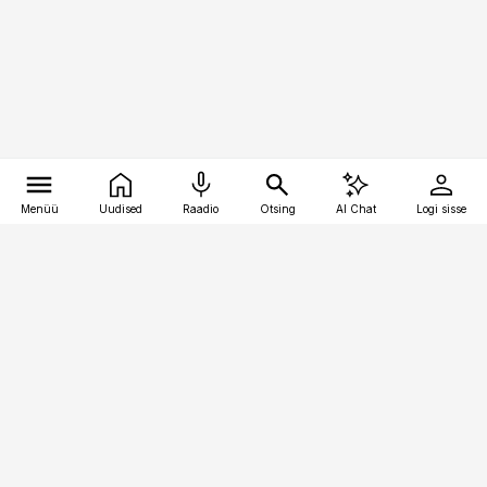
Menüü
Uudised
Raadio
Otsing
AI Chat
Logi sisse
Vana-Lõuna 39/1, 19094 Tallinn
(+372) 667 0111
pollumajandus@pollumajandus.ee
Telli
Reklaam
Firmast