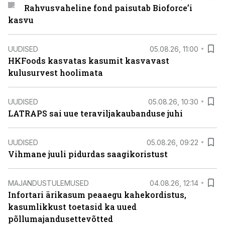
Rahvusvaheline fond paisutab Bioforce’i
kasvu
UUDISED
05.08.26, 11:00
HKFoods kasvatas kasumit kasvavast
kulusurvest hoolimata
UUDISED
05.08.26, 10:30
LATRAPS sai uue teraviljakaubanduse juhi
UUDISED
05.08.26, 09:22
Vihmane juuli pidurdas saagikoristust
MAJANDUSTULEMUSED
04.08.26, 12:14
Infortari ärikasum peaaegu kahekordistus,
kasumlikkust toetasid ka uued
põllumajandusettevõtted