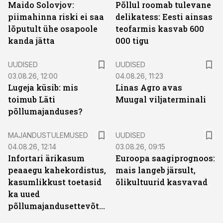
Maido Solovjov:
Põllul roomab tulevane
piimahinna riski ei saa
delikatess: Eesti ainsas
lõputult ühe osapoole
teofarmis kasvab 600
kanda jätta
000 tigu
UUDISED
UUDISED
03.08.26, 12:00
04.08.26, 11:23
Lugeja küsib: mis
Linas Agro avas
toimub Läti
Muugal viljaterminali
põllumajanduses?
MAJANDUSTULEMUSED
UUDISED
04.08.26, 12:14
03.08.26, 09:15
Infortari ärikasum
Euroopa saagiprognoos:
peaaegu kahekordistus,
mais langeb järsult,
kasumlikkust toetasid
õlikultuurid kasvavad
ka uued
põllumajandusettevõtted