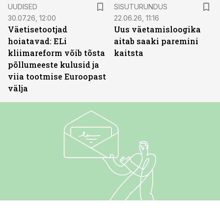
ST
UUDISED
SISUTURUNDUS
30.07.26, 12:00
22.06.26, 11:16
Väetisetootjad
Uus väetamisloogika
hoiatavad: ELi
aitab saaki paremini
kliimareform võib tõsta
kaitsta
põllumeeste kulusid ja
viia tootmise Euroopast
välja