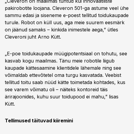
„Cleveron on maailmas tuntud kui innovaatiliste
pakirobotite loojana. Cleveron 501-ga astume veel ühe
sammu edasi ja siseneme e-poest tellitud toidukaupade
turule. Robot on küll uus, aga meie suurem eesmärk
on jäänud samaks – kinkida inimestele aega,” ütles
Cleveroni juht Arno Kütt.
„E-poe toidukaupade müügipotentsiaal on tohutu, see
kasvab kogu maailmas. Tänu meie robotile liigub
kaupade kättesaamine klientidele lähemale ning see
võimaldab ettevõtetel oma turgu kasvatada. Veebist
tellitud toitu saab nüüd kätte toimetada kohtades, kus
see varem võimatu oli – näiteks kontoreid täis
ärirajoonides, kuhu suur toidupood ei mahu,” lisas
Kütt.
Tellimused täituvad kiiremini