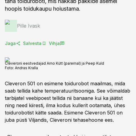
täna toiduroboti, mis hakkab pakkide asemel
hoopis toidukaupu hoiustama.
Pille Ivask
Jaga
Salvesta
Vihja
Cleveroni eestvedajad Arno Kütt (paremal) ja Peep Kuld
Foto:
Andras Kralla
Cleveron 501 on esimene toidurobot maailmas, mida
saab tellida kahe temperatuuritsooniga. See võimaldab
tarbijatel veebipoest tellida nii banaane kui ka jäätist
ning need kiiresti, ilma kodus kullerit ootamata, ühes
toidurobotist kätte saada. Esimene Cleveron 501 on
juba püsti Viljandis, Cleveroni tehasehoone ees.