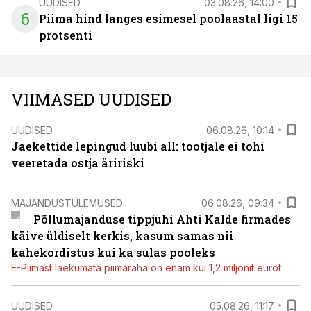
UUDISED
03.08.26, 14:00
6
Piima hind langes esimesel poolaastal ligi 15
protsenti
VIIMASED UUDISED
UUDISED
06.08.26, 10:14
Jaekettide lepingud luubi all: tootjale ei tohi
veeretada ostja äririski
MAJANDUSTULEMUSED
06.08.26, 09:34
Põllumajanduse tippjuhi Ahti Kalde firmades
käive üldiselt kerkis, kasum samas nii
kahekordistus kui ka sulas pooleks
E-Piimast laekumata piimaraha on enam kui 1,2 miljonit eurot
UUDISED
05.08.26, 11:17