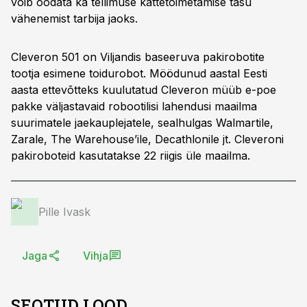
võib oodata ka tellimuse kättetoimetamise tasu
vähenemist tarbija jaoks.
Cleveron 501 on Viljandis baseeruva pakirobotite
tootja esimene toidurobot. Möödunud aastal Eesti
aasta ettevõtteks kuulutatud Cleveron müüb e-poe
pakke väljastavaid robootilisi lahendusi maailma
suurimatele jaekauplejatele, sealhulgas Walmartile,
Zarale, The Warehouse’ile, Decathlonile jt. Cleveroni
pakiroboteid kasutatakse 22 riigis üle maailma.
Pille Ivask
Jaga
Vihja
SEOTUD LOOD