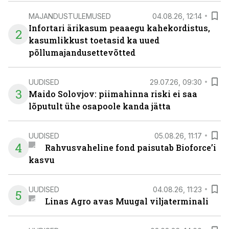
MAJANDUSTULEMUSED
04.08.26, 12:14
Infortari ärikasum peaaegu kahekordistus,
2
kasumlikkust toetasid ka uued
põllumajandusettevõtted
UUDISED
29.07.26, 09:30
3
Maido Solovjov: piimahinna riski ei saa
lõputult ühe osapoole kanda jätta
UUDISED
05.08.26, 11:17
4
Rahvusvaheline fond paisutab Bioforce’i
kasvu
UUDISED
04.08.26, 11:23
5
Linas Agro avas Muugal viljaterminali