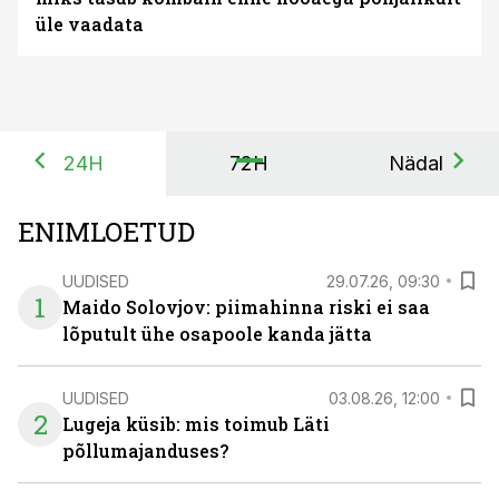
üle vaadata
24H
72H
Nädal
ENIMLOETUD
UUDISED
29.07.26, 09:30
1
Maido Solovjov: piimahinna riski ei saa
lõputult ühe osapoole kanda jätta
UUDISED
03.08.26, 12:00
2
Lugeja küsib: mis toimub Läti
põllumajanduses?