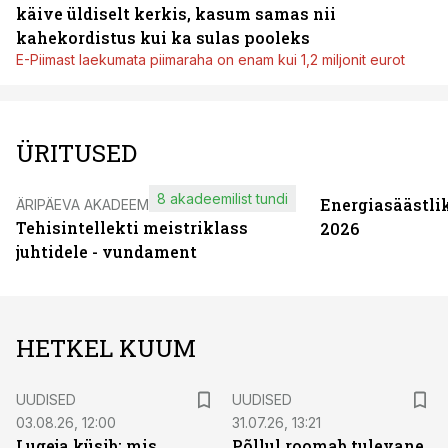
käive üldiselt kerkis, kasum samas nii
kahekordistus kui ka sulas pooleks
E-Piimast laekumata piimaraha on enam kui 1,2 miljonit eurot
ÜRITUSED
8 akadeemilist tundi
Energiasäästli
ÄRIPÄEVA AKADEEMIA
Tehisintellekti meistriklass
2026
juhtidele - vundament
HETKEL KUUM
UUDISED
UUDISED
03.08.26, 12:00
31.07.26, 13:21
Lugeja küsib: mis
Põllul roomab tulevane