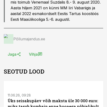
mis toimub Venemaal Suzdalis 8.- 9. august 2020.
Aasta hiljem 2021 on künni MM Iiri Vabariigis ja
aastal 2022 esmakordselt Eestis Tartus koostöös
Eesti Maaülikooliga 5.-6. augustil.
Põllumajandus.ee
Jaga
Vihja
SEOTUD LOOD
ST
11.06.26, 09:28
Üks seisakupäev võib maksta üle 30 000 euro:
miks tasub kombain enne hooaega põhjalikult