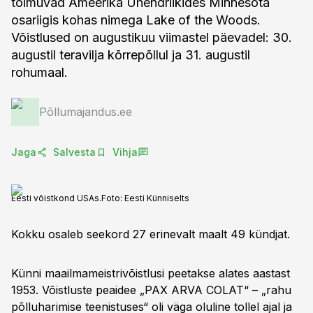
toimuvad Ameerika Ühendriikides Minnesota
osariigis kohas nimega Lake of the Woods.
Võistlused on augustikuu viimastel päevadel: 30.
augustil teravilja kõrrepõllul ja 31. augustil
rohumaal.
Põllumajandus.ee
Jaga
Salvesta
Vihja
Eesti võistkond USAs.
Foto:
Eesti Künniselts
Kokku osaleb seekord 27 erinevalt maalt 49 kündjat.
Künni maailmameistrivõistlusi peetakse alates aastast
1953. Võistluste peaidee „PAX ARVA COLAT“ – „rahu
põlluharimise teenistuses“ oli väga oluline tollel ajal ja