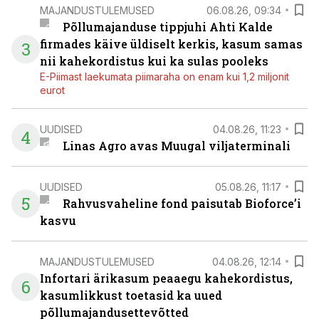
MAJANDUSTULEMUSED
06.08.26, 09:34
Põllumajanduse tippjuhi Ahti Kalde
firmades käive üldiselt kerkis, kasum samas
3
nii kahekordistus kui ka sulas pooleks
E-Piimast laekumata piimaraha on enam kui 1,2 miljonit
eurot
UUDISED
04.08.26, 11:23
4
Linas Agro avas Muugal viljaterminali
UUDISED
05.08.26, 11:17
5
Rahvusvaheline fond paisutab Bioforce’i
kasvu
MAJANDUSTULEMUSED
04.08.26, 12:14
Infortari ärikasum peaaegu kahekordistus,
6
kasumlikkust toetasid ka uued
põllumajandusettevõtted