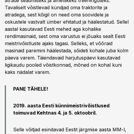
atrade seadmiseks ja ametlikeks treeninguteks.
Tavaliselt võistlevad kündjad oma traktorite ja
atradega, sest kõigil on need oma soovidele ja
oskustele vastvalt ümber ehitatud ja häälestatud. Sellel
aastal kasutavad Eesti mehed aga kohalike
rendimasinaid, sest oma varustus ei jõuaks sealt Eesti
meistrivõistluste ajaks tagasi. Selleks, et võõraid
masinaid paremini häälestada, sõideti kohale juba kolm
päeva varem. Täiendavaid harjutuspäevi kasutavad
ligikaudu pooled võistkonnad, mõned on kohal kuni
kaks nädalat varem.
PANE TÄHELE!
2019. aasta Eesti künnimeistrivõistlused
toimuvad Kehtnas 4. ja 5. oktoobril.
Selle võitjad esindavad Eestit järgmise aasta MM-l,