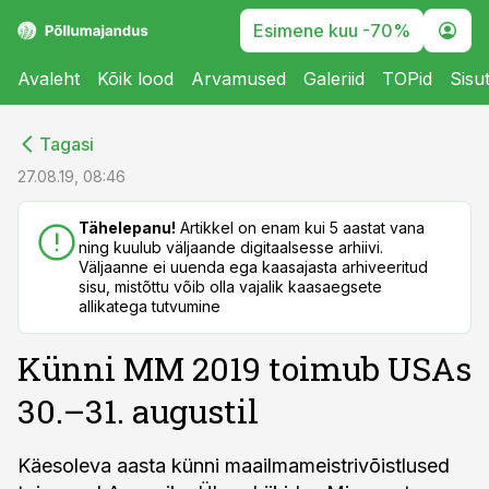
Esimene kuu -70%
Avaleht
Kõik lood
Arvamused
Galeriid
TOPid
Sisu
cebook
cebook
Tagasi
Twitter)
Twitter)
27.08.19, 08:46
kedIn
kedIn
Tähelepanu!
Artikkel on enam kui 5 aastat vana
ning kuulub väljaande digitaalsesse arhiivi.
ail
ail
Väljaanne ei uuenda ega kaasajasta arhiveeritud
sisu, mistõttu võib olla vajalik kaasaegsete
k
k
allikatega tutvumine
Künni MM 2019 toimub USAs
30.–31. augustil
Käesoleva aasta künni maailmameistrivõistlused