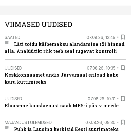
VIIMASED UUDISED
SAATED
07.08.26, 12:49
Läti toidu käibemaksu alandamine tõi hinnad
alla. Analüütik: riik teeb seal tugevat kontrolli
UUDISED
07.08.26, 10:35
Keskkonnaamet andis Järvamaal eriload kahe
karu küttimiseks
UUDISED
07.08.26, 10:31
Eluaseme kaaslaenust saab MES-i püsiv meede
MAJANDUSTULEMUSED
07.08.26, 09:30
Puhk ja Lausing kerkisid Eesti suurimateks