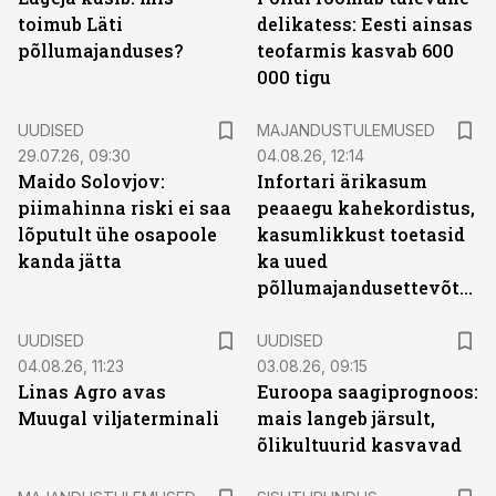
toimub Läti
delikatess: Eesti ainsas
põllumajanduses?
teofarmis kasvab 600
000 tigu
UUDISED
MAJANDUSTULEMUSED
29.07.26, 09:30
04.08.26, 12:14
Maido Solovjov:
Infortari ärikasum
piimahinna riski ei saa
peaaegu kahekordistus,
lõputult ühe osapoole
kasumlikkust toetasid
kanda jätta
ka uued
põllumajandusettevõtted
UUDISED
UUDISED
04.08.26, 11:23
03.08.26, 09:15
Linas Agro avas
Euroopa saagiprognoos:
Muugal viljaterminali
mais langeb järsult,
õlikultuurid kasvavad
ST