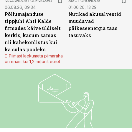
MAJANDUSTULEMUSED
SISUTURUNDUS
06.08.26, 09:34
01.06.26, 13:29
Põllumajanduse
Nutikad akusalvestid
tippjuhi Ahti Kalde
muudavad
firmades käive üldiselt
päikeseenergia taas
kerkis, kasum samas
tasuvaks
nii kahekordistus kui
ka sulas pooleks
E-Piimast laekumata piimaraha
on enam kui 1,2 miljonit eurot