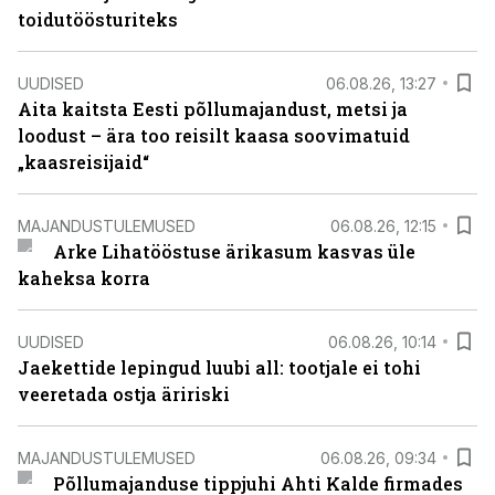
toidutöösturiteks
UUDISED
06.08.26, 13:27
Aita kaitsta Eesti põllumajandust, metsi ja
loodust – ära too reisilt kaasa soovimatuid
„kaasreisijaid“
MAJANDUSTULEMUSED
06.08.26, 12:15
Arke Lihatööstuse ärikasum kasvas üle
kaheksa korra
UUDISED
06.08.26, 10:14
Jaekettide lepingud luubi all: tootjale ei tohi
veeretada ostja äririski
MAJANDUSTULEMUSED
06.08.26, 09:34
Põllumajanduse tippjuhi Ahti Kalde firmades