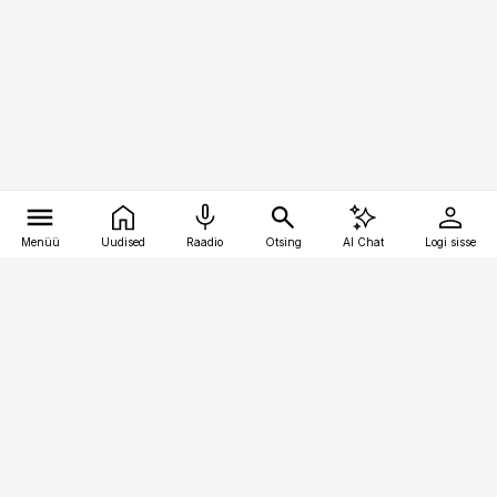
Menüü
Uudised
Raadio
Otsing
AI Chat
Logi sisse
Vana-Lõuna 39/1, 19094 Tallinn
(+372) 667 0111
pollumajandus@pollumajandus.ee
Telli
Reklaam
Firmast