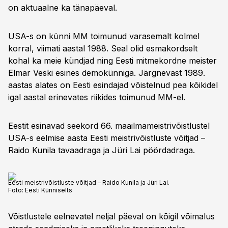
on aktuaalne ka tänapäeval.
USA-s on künni MM toimunud varasemalt kolmel
korral, viimati aastal 1988. Seal olid esmakordselt
kohal ka meie kündjad ning Eesti mitmekordne meister
Elmar Veski esines demokünniga. Järgnevast 1989.
aastas alates on Eesti esindajad võistelnud pea kõikidel
igal aastal erinevates riikides toimunud MM-el.
Eestit esinavad seekord 66. maailmameistrivõistlustel
USA-s eelmise aasta Eesti meistrivõistluste võitjad –
Raido Kunila tavaadraga ja Jüri Lai pöördadraga.
Eesti meistrivõistluste võitjad – Raido Kunila ja Jüri Lai.
Foto:
Eesti Künniselts
Võistlustele eelnevatel neljal päeval on kõigil võimalus