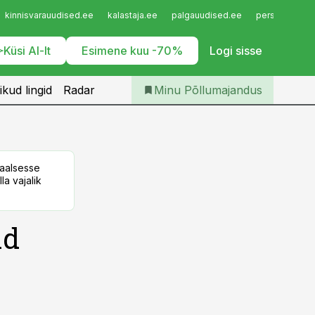
Iseteenindus
kinnisvarauudised.ee
kalastaja.ee
palgauudised.ee
personaliuudi
Telli Põllumajandus
Küsi AI-lt
Esimene kuu -70%
Logi sisse
ikud lingid
Radar
Minu Põllumajandus
taalsesse
la vajalik
ad