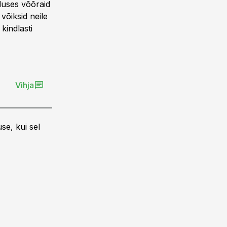
duses võõraid
võiksid neile
kindlasti
Vihja
se, kui sel