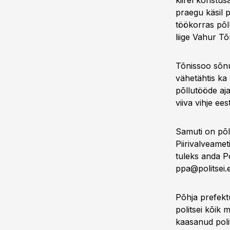
kiirel koristu
praegu käsil 
töökorras põl
liige Vahur Tõ
Tõnissoo sõnu
vähetähtis ka
põllutööde aja
viiva vihje e
Samuti on põl
Piirivalveamet
tuleks anda Po
ppa@politsei.
Põhja prefekt
politsei kõik 
kaasanud polit