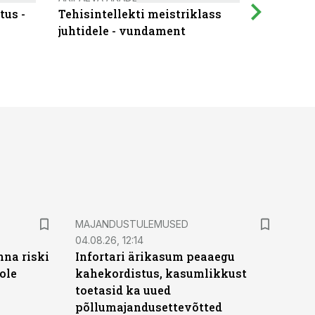
tus -
Tehisintellekti meistriklass
Muutuste
juhtidele - vundament
praktilis
MAJANDUSTULEMUSED
04.08.26, 12:14
nna riski
Infortari ärikasum peaaegu
ole
kahekordistus, kasumlikkust
toetasid ka uued
põllumajandusettevõtted