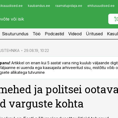
tikauudised.ee
kaubandus.ee
raamatupidaja.ee
ehitusuudised.ee
Infopank
Radar
Sisuturundus
Töö
Podcastid
Videod
Üritused
Kasul
USTEHNIKA
29.08.19, 10:22
panu!
Artikkel on enam kui 5 aastat vana ning kuulub väljaande digi
. Väljaanne ei uuenda ega kaasajasta arhiveeritud sisu, mistõttu võib ol
sete allikatega tutvumine
mehed ja politsei ootav
id varguste kohta