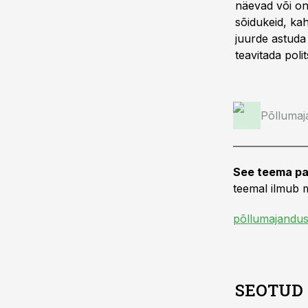
näevad või o
sõidukeid, kah
juurde astuda 
teavitada polit
Põllumaj
See teema pa
teemal ilmub m
põllumajandus
SEOTUD