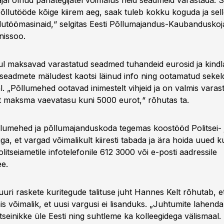
sajal olnud pahategijatel võimalus neid seadmeid varastada. 
põllutööde kõige kiirem aeg, saak tuleb kokku koguda ja sel
lutöömasinaid,“ selgitas Eesti Põllumajandus-Kaubanduskoj
nissoo.
l maksavad varastatud seadmed tuhandeid eurosid ja kindlas
 seadmete mäludest kaotsi läinud info ning ootamatud sekeld
l. „Põllumehed ootavad inimestelt vihjeid ja on valmis varas
est maksma vaevatasu kuni 5000 eurot,“ rõhutas ta.
lumehed ja põllumajanduskoda tegemas koostööd Politsei- 
iga, et vargad võimalikult kiiresti tabada ja ära hoida uued k
litseiametile infotelefonile 612 3000 või e-posti aadressile
ee
.
uuri raskete kuritegude talituse juht Hannes Kelt rõhutab, 
mis võimalik, et uusi vargusi ei lisanduks. „Juhtumite lahen
seinikke üle Eesti ning suhtleme ka kolleegidega välismaal. 