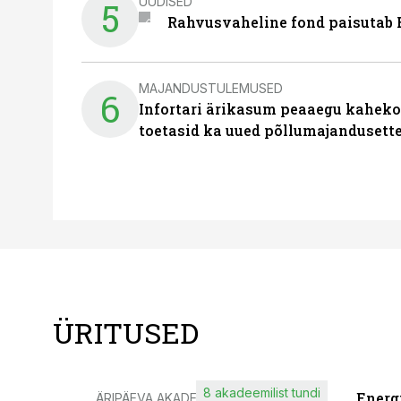
UUDISED
5
Rahvusvaheline fond paisutab B
MAJANDUSTULEMUSED
6
Infortari ärikasum peaaegu kaheko
toetasid ka uued põllumajandusett
ÜRITUSED
8 akadeemilist tundi
Energ
ÄRIPÄEVA AKADEEMIA