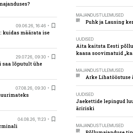
umajanduses?
MAJANDUSTULEMUSED
Puhk ja Lausing ke
09.06.26, 16:46
: kuidas määrata ise
UUDISED
Aita kaitsta Eesti põllu
kaasa soovimatuid „kaa
29.07.26, 09:30
 saa lõputult ühe
MAJANDUSTULEMUSED
Arke Lihatööstuse 
07.08.26, 09:30
UUDISED
 suurimateks
Jaekettide lepingud luub
äririski
04.08.26, 11:23
MAJANDUSTULEMUSED
rminali
Põllumajanduse tip