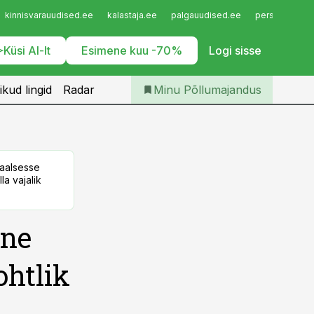
Iseteenindus
kinnisvarauudised.ee
kalastaja.ee
palgauudised.ee
personaliuudi
Telli Põllumajandus
Küsi AI-lt
Esimene kuu -70%
Logi sisse
ikud lingid
Radar
Minu Põllumajandus
taalsesse
la vajalik
ine
ohtlik