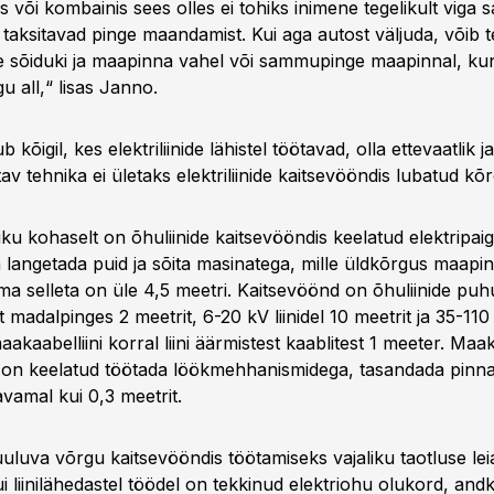
 või kombainis sees olles ei tohiks inimene tegelikult viga s
 taksitavad pinge maandamist. Kui aga autost väljuda, võib 
ge sõiduki ja maapinna vahel või sammupinge maapinnal, k
gu all,“ lisas Janno.
b kõigil, kes elektriliinide lähistel töötavad, olla ettevaatlik ja
v tehnika ei ületaks elektriliinide kaitsevööndis lubatud kõr
ku kohaselt on õhuliinide kaitsevööndis keelatud elektripaig
 langetada puid ja sõita masinatega, mille üldkõrgus maapi
lma selleta on üle 4,5 meetri. Kaitsevöönd on õhuliinide pu
est madalpinges 2 meetrit, 6-20 kV liinidel 10 meetrit ja 35-110 
aakaabelliini korral liini äärmistest kaablitest 1 meeter. Maak
 on keelatud töötada löökmehhanismidega, tasandada pinnas
vamal kui 0,3 meetrit.
kuuluva võrgu kaitsevööndis töötamiseks vajaliku taotluse le
ui liinilähedastel töödel on tekkinud elektriohu olukord, andk