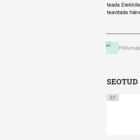
teada Elektril
teavitada häir
Põllumaj
SEOTUD
ST