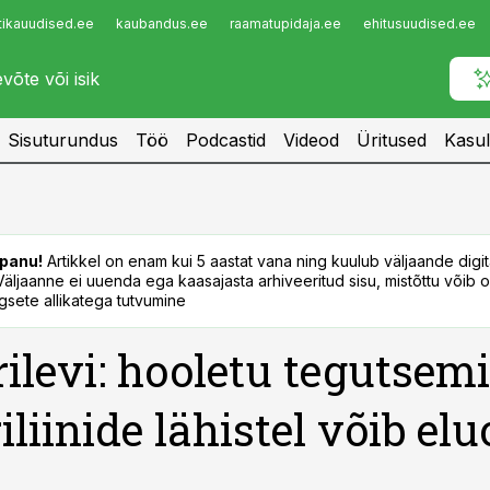
tikauudised.ee
kaubandus.ee
raamatupidaja.ee
ehitusuudised.ee
Infopank
Radar
Sisuturundus
Töö
Podcastid
Videod
Üritused
Kasul
panu!
Artikkel on enam kui 5 aastat vana ning kuulub väljaande digi
. Väljaanne ei uuenda ega kaasajasta arhiveeritud sisu, mistõttu võib ol
sete allikatega tutvumine
rilevi: hooletu tegutsem
iliinide lähistel võib elu