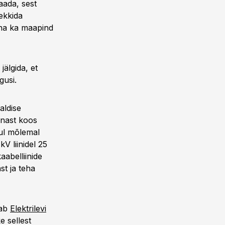
aada, sest
tekkida
una ka maapind
 jälgida, et
gusi.
aldise
nnast koos
hul mõlemal
kV liinidel 25
aabelliinide
t ja teha
iab
Elektrilevi
e sellest