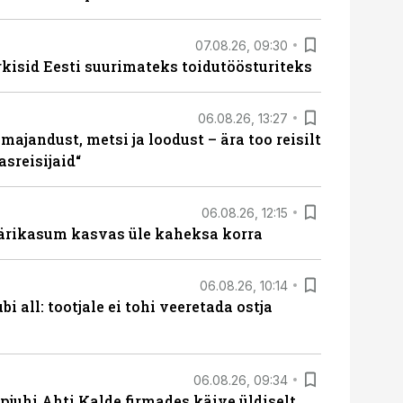
07.08.26, 09:30
rkisid Eesti suurimateks toidutöösturiteks
06.08.26, 13:27
majandust, metsi ja loodust – ära too reisilt
sreisijaid“
06.08.26, 12:15
ärikasum kasvas üle kaheksa korra
06.08.26, 10:14
i all: tootjale ei tohi veeretada ostja
06.08.26, 09:34
pjuhi Ahti Kalde firmades käive üldiselt