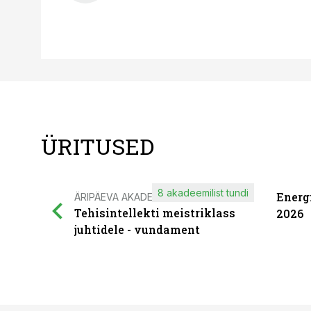
ÜRITUSED
8 akadeemilist tundi
Energ
ÄRIPÄEVA AKADEEMIA
Tehisintellekti meistriklass
2026
juhtidele - vundament