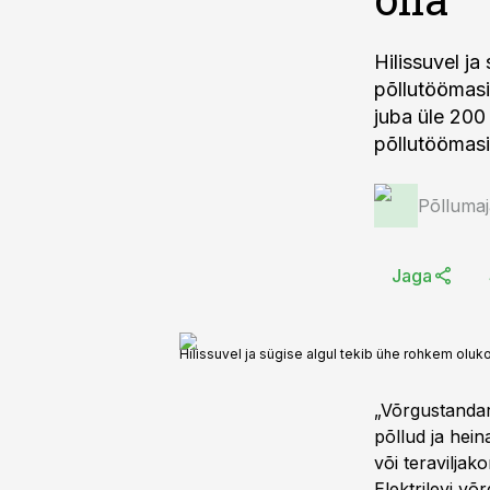
Hilissuvel j
põllutöömasin
juba üle 200 
põllutöömasi
Põlluma
Jaga
Hilissuvel ja sügise algul tekib ühe rohkem oluk
„Võrgustandard
põllud ja hein
või teraviljak
Elektrilevi v