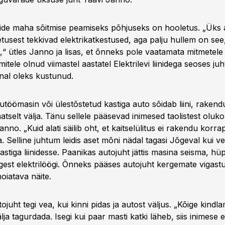
iinide maha sõitmise peamiseks põhjuseks on hooletus. „Üks 
etusest tekkivad elektrikatkestused, aga palju hullem on see
“ ütles Janno ja lisas, et õnneks pole vaatamata mitmetele 
mitele olnud viimastel aastatel Elektrilevi liinidega seoses ju
ünal oleks kustunud.
utöömasin või ülestõstetud kastiga auto sõidab liini, rakendub
atselt välja. Tänu sellele pääsevad inimesed taolistest oluk
anno. „Kuid alati säilib oht, et kaitselülitus ei rakendu korrapä
a. Selline juhtum leidis aset mõni nädal tagasi Jõgeval kui ve
astiga liinidesse. Paanikas autojuht jättis masina seisma, h
est elektrilöögi. Õnneks pääses autojuht kergemate vigastu
oiatava näite.
tojuht tegi vea, kui kinni pidas ja autost väljus. „Kõige kindl
välja tagurdada. Isegi kui paar masti katki läheb, siis inimese 