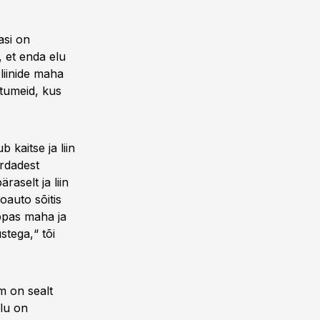
asi on
, et enda elu
liinide maha
htumeid, kus
 kaitse ja liin
ordadest
raselt ja liin
oauto sõitis
üppas maha ja
stega,“ tõi
am on sealt
elu on