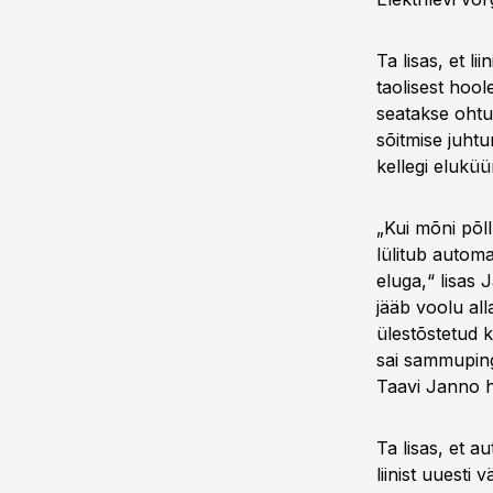
Ta lisas, et l
taolisest hool
seatakse ohtu,
sõitmise juhtu
kellegi elukü
„Kui mõni põll
lülitub automa
eluga,“ lisas J
jääb voolu all
ülestõstetud k
sai sammuping
Taavi Janno h
Ta lisas, et au
liinist uuesti 