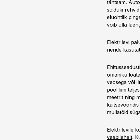
tähtsam. Autos
sõiduki rehvid
eluohtlik pin
võib olla laen
Elektrilevi palu
nende kasutata
Ehitusseadusti
omaniku loata
veosega või i
pool liini telj
meetrit ning m
kaitsevööndis
mullatöid süga
Elektrilevile 
veebilehelt
. K