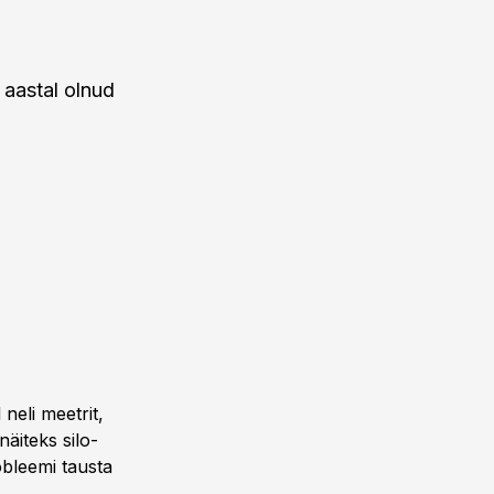
 aastal olnud
neli meetrit,
näiteks silo-
obleemi tausta