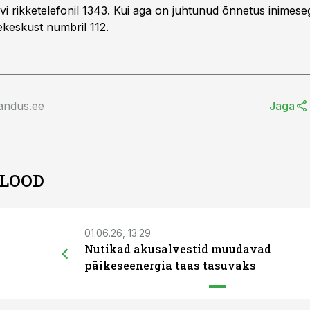
evi rikketelefonil 1343. Kui aga on juhtunud õnnetus inimes
ekeskust numbril 112.
andus.ee
Jaga
 LOOD
01.06.26, 13:29
Nutikad akusalvestid muudavad
päikeseenergia taas tasuvaks