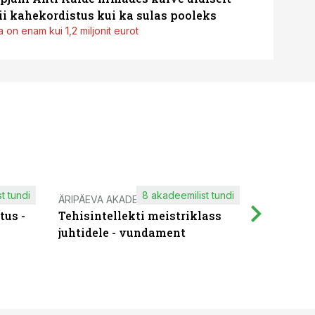
i kahekordistus kui ka sulas pooleks
 on enam kui 1,2 miljonit eurot
t tundi
8 akadeemilist tundi
ÄRIPÄEVA AKADEEMIA
IT KOOLIT
tus -
Tehisintellekti meistriklass
Muutuste
juhtidele - vundament
praktilis