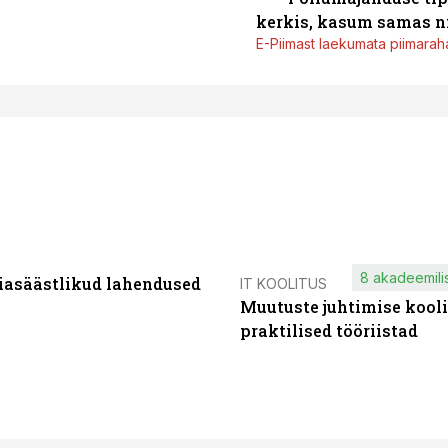
kerkis, kasum samas ni
E-Piimast laekumata piimaraha
8 akadeemilis
iasäästlikud lahendused
IT KOOLITUS
Muutuste juhtimise kooli
praktilised tööriistad