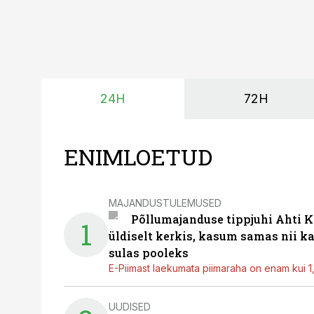
24H
72H
ENIMLOETUD
MAJANDUSTULEMUSED
Põllumajanduse tippjuhi Ahti K
1
üldiselt kerkis, kasum samas nii k
sulas pooleks
E-Piimast laekumata piimaraha on enam kui 1,2
UUDISED