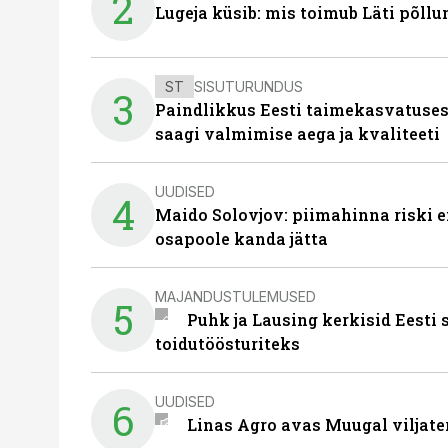
2
Lugeja küsib: mis toimub Läti põll
ST
SISUTURUNDUS
3
Paindlikkus Eesti taimekasvatuses
saagi valmimise aega ja kvaliteeti
UUDISED
4
Maido Solovjov: piimahinna riski ei
osapoole kanda jätta
MAJANDUSTULEMUSED
5
Puhk ja Lausing kerkisid Eesti
toidutöösturiteks
UUDISED
6
Linas Agro avas Muugal viljate