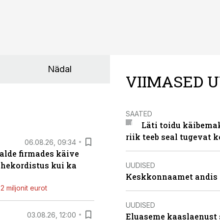
Nädal
VIIMASED U
SAATED
Läti toidu käibema
riik teeb seal tugevat k
06.08.26, 09:34
alde firmades käive
ahekordistus kui ka
UUDISED
Keskkonnaamet andis J
 miljonit eurot
UUDISED
03.08.26, 12:00
Eluaseme kaaslaenust 