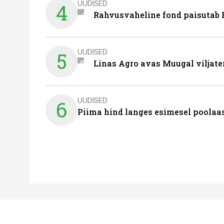
UUDISED
4
Rahvusvaheline fond paisutab B
UUDISED
5
Linas Agro avas Muugal viljate
UUDISED
6
Piima hind langes esimesel poolaast