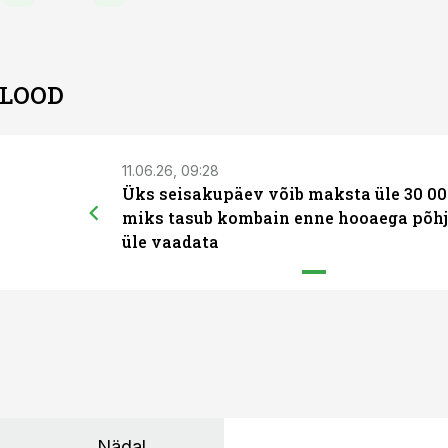
 LOOD
11.06.26, 09:28
Üks seisakupäev võib maksta üle 30 00
miks tasub kombain enne hooaega põhj
üle vaadata
Nädal