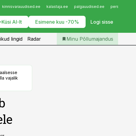
Iseteenindus
kinnisvarauudised.ee
kalastaja.ee
palgauudised.ee
personaliuudi
Telli Põllumajandus
Küsi AI-lt
Esimene kuu -70%
Logi sisse
ikud lingid
Radar
Minu Põllumajandus
taalsesse
la vajalik
b
ele