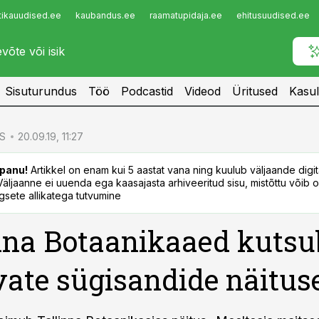
tikauudised.ee
kaubandus.ee
raamatupidaja.ee
ehitusuudised.ee
Infopank
Radar
Sisuturundus
Töö
Podcastid
Videod
Üritused
Kasul
S
20.09.19, 11:27
panu!
Artikkel on enam kui 5 aastat vana ning kuulub väljaande digi
. Väljaanne ei uuenda ega kaasajasta arhiveeritud sisu, mistõttu võib ol
sete allikatega tutvumine
nna Botaanikaaed kutsu
ate sügisandide näitus