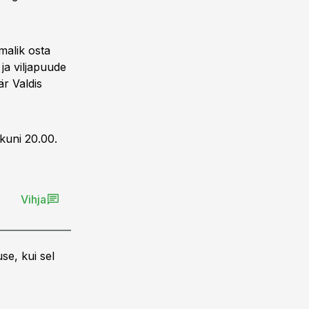
malik osta
 ja viljapuude
är Valdis
kuni 20.00.
Vihja
se, kui sel