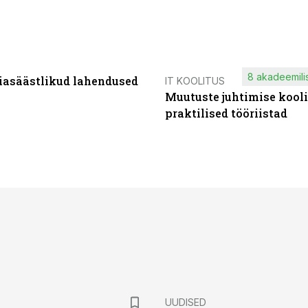
8 akadeemilis
iasäästlikud lahendused
IT KOOLITUS
Muutuste juhtimise kooli
praktilised tööriistad
UUDISED