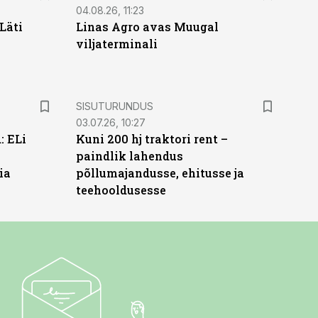
04.08.26, 11:23
Läti
Linas Agro avas Muugal
viljaterminali
ST
SISUTURUNDUS
03.07.26, 10:27
: ELi
Kuni 200 hj traktori rent –
paindlik lahendus
ia
põllumajandusse, ehitusse ja
teehooldusesse