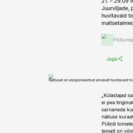
21. – 29.09 
Juurviljade,
huvitavaid t
maitsetaime
Põlluma
Jaga
Näitusel on eksponeeritud arvukalt huvitavaid to
„Külastajad sa
ei pea tingim
sarnaneda kui
näituse kuraat
Pūliņši tomate
temalt on või