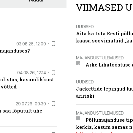
VIIMASED U
UUDISED
Aita kaitsta Eesti põllu
kaasa soovimatuid „kaa
03.08.26, 12:00
umajanduses?
MAJANDUSTULEMUSED
Arke Lihatööstuse 
04.08.26, 12:14
rdistus, kasumlikkust
UUDISED
evõtted
Jaekettide lepingud luub
äririski
29.07.26, 09:30
 saa lõputult ühe
MAJANDUSTULEMUSED
Põllumajanduse tip
kerkis, kasum samas ni