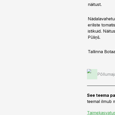
näitust.
Nädalavahetus
eriliste tomat
istikuid. Näit
Pūliņš.
Tallinna Bota
Põllumaj
See teema pa
teemal ilmub m
Taimekasvatu