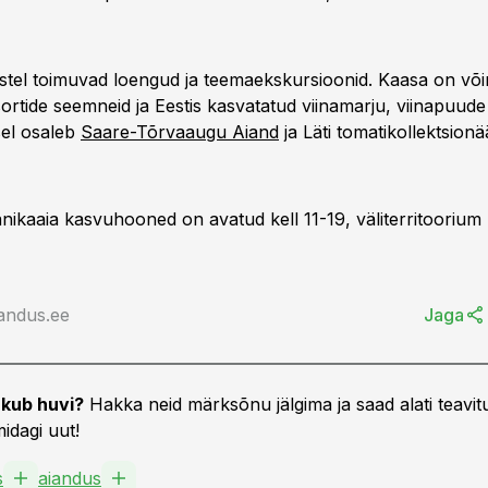
tel toimuvad loengud ja teemaekskursioonid. Kaasa on või
isortide seemneid ja Eestis kasvatatud viinamarju, viinapuude
usel osaleb
Saare-Tõrvaaugu Aiand
ja Läti tomatikollektsionä
anikaaia kasvuhooned on avatud kell 11-19, väliterritoorium 
andus.ee
Jaga
kub huvi?
Hakka neid märksõnu jälgima ja saad alati teavitu
idagi uut!
s
aiandus