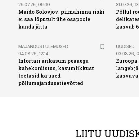
29.07.26, 09:30
31.07.26, 13
Maido Solovjov: piimahinna riski
Põllul r
ei saa lõputult ühe osapoole
delikates
kanda jätta
kasvab 6
MAJANDUSTULEMUSED
UUDISED
04.08.26, 12:14
03.08.26, 0
Infortari ärikasum peaaegu
Euroopa 
kahekordistus, kasumlikkust
langeb jä
toetasid ka uued
kasvava
põllumajandusettevõtted
LIITU UUDIS