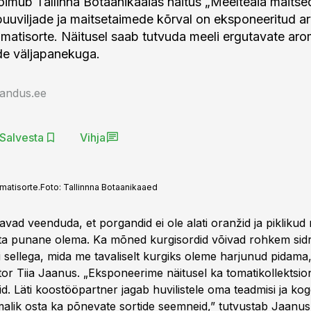
toimub Tallinna Botaanikaaias näitus „Meelteaia maitse
 puuviljade ja maitsetaimede kõrval on eksponeeritud ar
omatisorte. Näitusel saab tutvuda meeli ergutavate ar
de väljapanekuga.
jandus.ee
Salvesta
Vihja
matisorte.
Foto:
Tallinnna Botaanikaaed
avad veenduda, et porgandid ei ole alati oranžid ja pikliku
ata punane olema. Ka mõned kurgisordid võivad rohkem sid
 sellega, mida me tavaliselt kurgiks oleme harjunud pidama,
or Tiia Jaanus. „Eksponeerime näitusel ka tomatikollektsion
id. Läti koostööpartner jagab huvilistele oma teadmisi ja ko
malik osta ka põnevate sortide seemneid,” tutvustab Jaanus