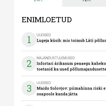
ENIMLOETUD
UUDISED
1
Lugeja küsib: mis toimub Läti põll
MAJANDUSTULEMUSED
2
Infortari ärikasum peaaegu kaheko
toetasid ka uued põllumajandusett
UUDISED
3
Maido Solovjov: piimahinna riski ei
osapoole kanda jätta