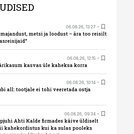
UDISED
06.08.26, 13:27
majandust, metsi ja loodust – ära too reisilt
sreisijaid“
06.08.26, 12:15
ärikasum kasvas üle kaheksa korra
06.08.26, 10:14
i all: tootjale ei tohi veeretada ostja
06.08.26, 09:34
pjuhi Ahti Kalde firmades käive üldiselt
i kahekordistus kui ka sulas pooleks