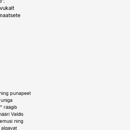
d“.
vukalt
omaatsete
d ning punapeet
runiga
” räägib
ääri Valdis
gemusi ning
 algavat