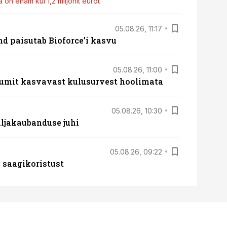
 on enam kui 1,2 miljonit eurot
05.08.26, 11:17
d paisutab Bioforce’i kasvu
05.08.26, 11:00
umit kasvavast kulusurvest hoolimata
05.08.26, 10:30
ljakaubanduse juhi
05.08.26, 09:22
 saagikoristust