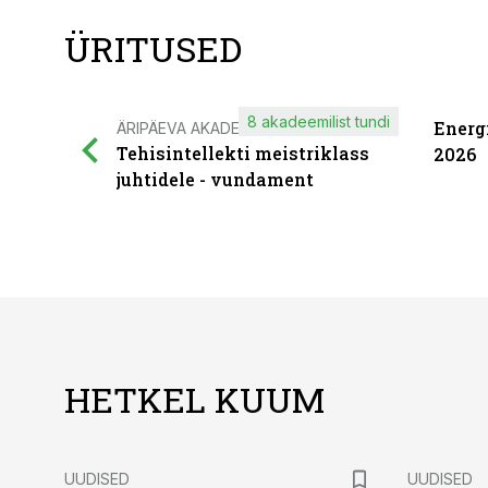
ÜRITUSED
8 akadeemilist tundi
Energ
ÄRIPÄEVA AKADEEMIA
Tehisintellekti meistriklass
2026
juhtidele - vundament
HETKEL KUUM
UUDISED
UUDISED