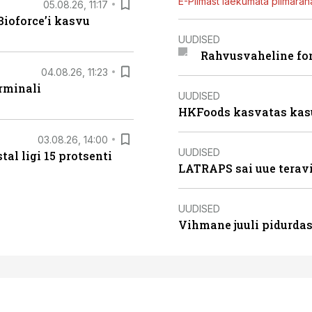
E-Piimast laekumata piimaraha
05.08.26, 11:17
ioforce’i kasvu
UUDISED
Rahvusvaheline fon
04.08.26, 11:23
rminali
UUDISED
HKFoods kasvatas kas
03.08.26, 14:00
UUDISED
al ligi 15 protsenti
LATRAPS sai uue teravi
UUDISED
Vihmane juuli pidurdas