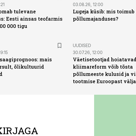
:21
03.08.26, 12:00
oomab tulevane
Lugeja küsib: mis toimub 
s: Eesti ainsas teofarmis
põllumajanduses?
00 000 tigu
UUDISED
9:15
30.07.26, 12:00
saagiprognoos: mais
Väetisetootjad hoiatavad
rsult, õlikultuurid
kliimareform võib tõsta
d
põllumeeste kulusid ja vi
tootmise Euroopast välja
KIRJAGA