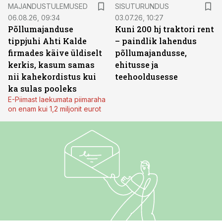
ST
MAJANDUSTULEMUSED
SISUTURUNDUS
06.08.26, 09:34
03.07.26, 10:27
Põllumajanduse
Kuni 200 hj traktori rent
tippjuhi Ahti Kalde
– paindlik lahendus
firmades käive üldiselt
põllumajandusse,
kerkis, kasum samas
ehitusse ja
nii kahekordistus kui
teehooldusesse
ka sulas pooleks
E-Piimast laekumata piimaraha
on enam kui 1,2 miljonit eurot