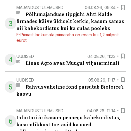
MAJANDUSTULEMUSED
06.08.26, 09:34
Põllumajanduse tippjuhi Ahti Kalde
firmades käive üldiselt kerkis, kasum samas
3
nii kahekordistus kui ka sulas pooleks
E-Piimast laekumata piimaraha on enam kui 1,2 miljonit
eurot
UUDISED
04.08.26, 11:23
4
Linas Agro avas Muugal viljaterminali
UUDISED
05.08.26, 11:17
5
Rahvusvaheline fond paisutab Bioforce’i
kasvu
MAJANDUSTULEMUSED
04.08.26, 12:14
Infortari ärikasum peaaegu kahekordistus,
6
kasumlikkust toetasid ka uued