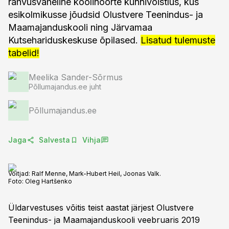
rahvusvaheline koolinoorte künnivõistlus, kus
esikolmikusse jõudsid Olustvere Teenindus- ja
Maamajanduskooli ning Järvamaa
Kutsehariduskeskuse õpilased.
Lisatud tulemuste
tabelid!
Meelika Sander-Sõrmus
Põllumajandus.ee juht
Põllumajandus.ee
Jaga
Salvesta
Vihja
Võitjad: Ralf Menne, Mark-Hubert Heil, Joonas Valk.
Foto:
Oleg Hartšenko
Üldarvestuses võitis teist aastat järjest Olustvere
Teenindus- ja Maamajanduskooli veebruaris 2019