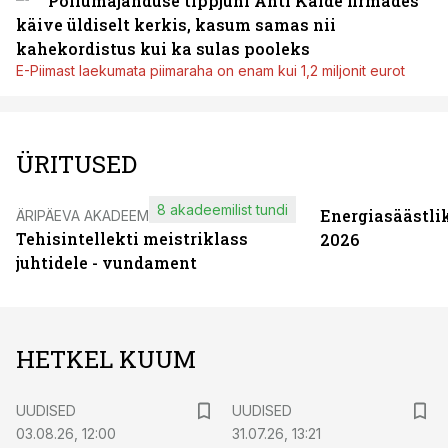
Põllumajanduse tippjuhi Ahti Kalde firmades
käive üldiselt kerkis, kasum samas nii
kahekordistus kui ka sulas pooleks
E-Piimast laekumata piimaraha on enam kui 1,2 miljonit eurot
ÜRITUSED
8 akadeemilist tundi
Energiasäästli
ÄRIPÄEVA AKADEEMIA
Tehisintellekti meistriklass
2026
juhtidele - vundament
HETKEL KUUM
UUDISED
UUDISED
03.08.26, 12:00
31.07.26, 13:21