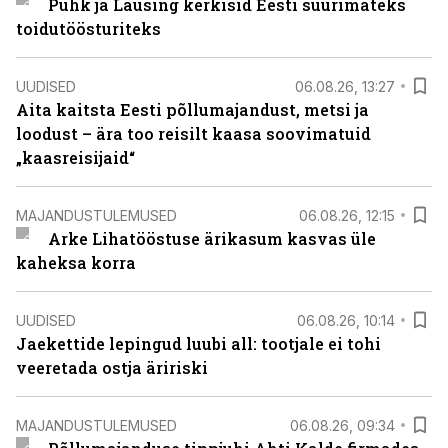
Puhk ja Lausing kerkisid Eesti suurimateks
toidutöösturiteks
UUDISED
06.08.26, 13:27
Aita kaitsta Eesti põllumajandust, metsi ja
loodust – ära too reisilt kaasa soovimatuid
„kaasreisijaid“
MAJANDUSTULEMUSED
06.08.26, 12:15
Arke Lihatööstuse ärikasum kasvas üle
kaheksa korra
UUDISED
06.08.26, 10:14
Jaekettide lepingud luubi all: tootjale ei tohi
veeretada ostja äririski
MAJANDUSTULEMUSED
06.08.26, 09:34