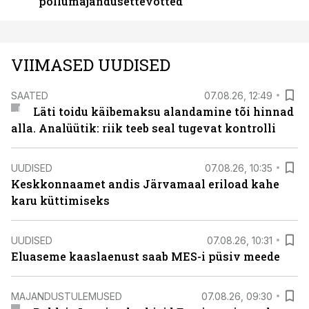
põllumajandusettevõtted
VIIMASED UUDISED
SAATED
07.08.26, 12:49
Läti toidu käibemaksu alandamine tõi hinnad
alla. Analüütik: riik teeb seal tugevat kontrolli
UUDISED
07.08.26, 10:35
Keskkonnaamet andis Järvamaal eriload kahe
karu küttimiseks
UUDISED
07.08.26, 10:31
Eluaseme kaaslaenust saab MES-i püsiv meede
MAJANDUSTULEMUSED
07.08.26, 09:30