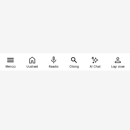
Menüü
Uudised
Raadio
Otsing
AI Chat
Logi sisse
Vana-Lõuna 39/1, 19094 Tallinn
(+372) 667 0111
pollumajandus@pollumajandus.ee
Telli
Reklaam