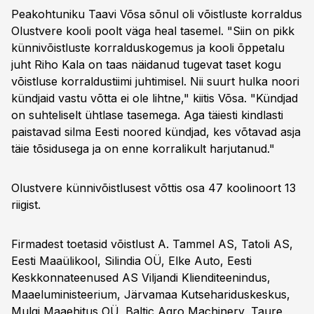
Peakohtuniku Taavi Võsa sõnul oli võistluste korraldus
Olustvere kooli poolt väga heal tasemel. "Siin on pikk
künnivõistluste korralduskogemus ja kooli õppetalu
juht Riho Kala on taas näidanud tugevat taset kogu
võistluse korraldustiimi juhtimisel. Nii suurt hulka noori
kündjaid vastu võtta ei ole lihtne," kiitis Võsa. "Kündjad
on suhteliselt ühtlase tasemega. Aga täiesti kindlasti
paistavad silma Eesti noored kündjad, kes võtavad asja
täie tõsidusega ja on enne korralikult harjutanud."
Olustvere künnivõistlusest võttis osa 47 koolinoort 13
riigist.
Firmadest toetasid võistlust A. Tammel AS, Tatoli AS,
Eesti Maaülikool, Silindia OÜ, Elke Auto, Eesti
Keskkonnateenused AS Viljandi Klienditeenindus,
Maaeluministeerium, Järvamaa Kutsehariduskeskus,
Mulgi Maaehitus OÜ, Baltic Agro Machinery, Taure