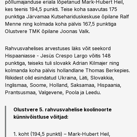
põllumajanduse eriala lõpetanud Mark-Hubert Heil,
kes teenis 194,5 punkti. Teise koha saavutas 175
punktiga Järvamaa Kutsehariduskeskuse õpilane Ralf
Menne ning kolmada koha pälvis 167,5 punktiga
Olustvere TMK õpilane Joonas Valk.
Rahvusvahelises arvestuses läks võit seekord
Hispaaniasse - Jesùs Crespo Largo võitis 148
punktiga, teiseks tuli slovakk Adrian Kilmajer ning
kolmanda koha pälvis hollandlane Thomas Berkepies.
Riikidest olid esindatud Ukraina, Läti, Slovakkia,
Inglismaa, Soome, Holland, Saksamaa, Hispaania,
Prantsusmaa, Valgevene, Poola ja Leedu.
Olustvere 5. rahvusvahelise koolinoorte
künnivõistluse võitjad:
1. koht (194,5 punkti) – Mark-Hubert Heil,