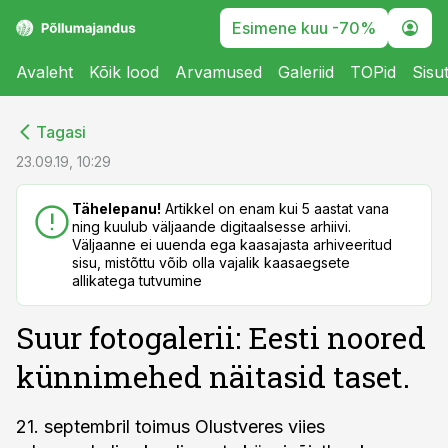
Esimene kuu -70%
Avaleht
Kõik lood
Arvamused
Galeriid
TOPid
Sisu
cebook
cebook
Tagasi
Twitter)
Twitter)
23.09.19, 10:29
kedIn
kedIn
Tähelepanu!
Artikkel on enam kui 5 aastat vana
ning kuulub väljaande digitaalsesse arhiivi.
ail
ail
Väljaanne ei uuenda ega kaasajasta arhiveeritud
sisu, mistõttu võib olla vajalik kaasaegsete
k
k
allikatega tutvumine
Suur fotogalerii: Eesti noored
künnimehed näitasid taset.
21. septembril toimus Olustveres viies