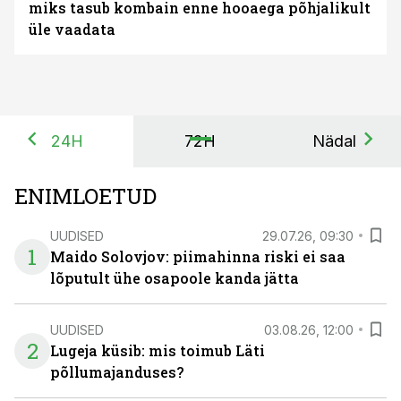
miks tasub kombain enne hooaega põhjalikult
üle vaadata
24H
72H
Nädal
ENIMLOETUD
UUDISED
29.07.26, 09:30
1
Maido Solovjov: piimahinna riski ei saa
lõputult ühe osapoole kanda jätta
UUDISED
03.08.26, 12:00
2
Lugeja küsib: mis toimub Läti
põllumajanduses?