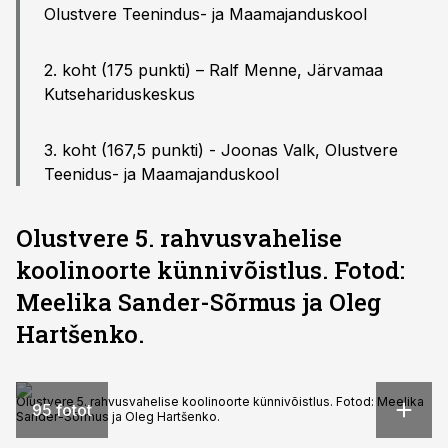
Olustvere Teenindus- ja Maamajanduskool
2. koht (175 punkti) – Ralf Menne, Järvamaa
Kutsehariduskeskus
3. koht (167,5 punkti) - Joonas Valk, Olustvere
Teenidus- ja Maamajanduskool
Olustvere 5. rahvusvahelise
koolinoorte künnivõistlus. Fotod:
Meelika Sander-Sõrmus ja Oleg
Hartšenko.
Olustvere 5. rahvusvahelise koolinoorte künnivõistlus. Fotod: Meelika
95 fotot
Sander-Sõrmus ja Oleg Hartšenko.