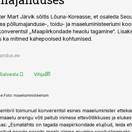
er Mart Järvik sõitis Lõuna-Koreasse, et osaleda Seou
a põllumajanduse-, toidu- ja maaeluministeeriumi ko
konverentsil „Maapiirkondade heaolu tagamine“. Lisak
es ka mitmed kahepoolsed kohtumised.
jandus.ee
Salvesta
Vihja
se.
Foto:
maaeluministeerium
tembril toimunud konverentsil esines maaeluminister etteka
et maaelu arengu võti peitub inimese ettevõtlikkuses ja eluke
sas: „Esmatähtis on tagada maapiirkondade elujõud, leida ef
ritud noorte perede maale elama asumise soodustamiseks,