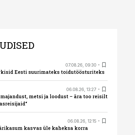
UDISED
07.08.26, 09:30
rkisid Eesti suurimateks toidutöösturiteks
06.08.26, 13:27
majandust, metsi ja loodust – ära too reisilt
sreisijaid“
06.08.26, 12:15
ärikasum kasvas üle kaheksa korra