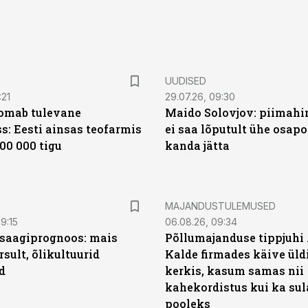
UUDISED
:21
29.07.26, 09:30
oomab tulevane
Maido Solovjov: piimahi
s: Eesti ainsas teofarmis
ei saa lõputult ühe osapo
00 000 tigu
kanda jätta
MAJANDUSTULEMUSED
9:15
06.08.26, 09:34
saagiprognoos: mais
Põllumajanduse tippjuhi
rsult, õlikultuurid
Kalde firmades käive üld
d
kerkis, kasum samas nii
kahekordistus kui ka sul
pooleks