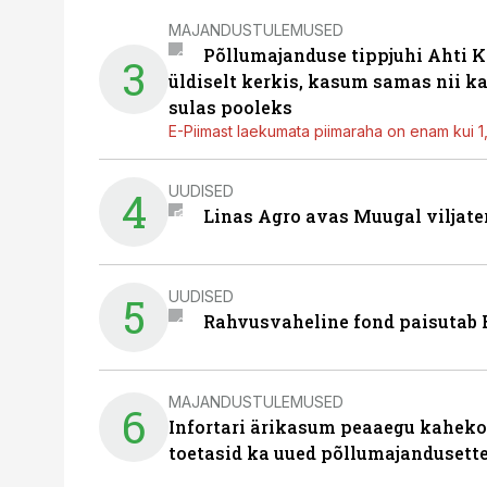
MAJANDUSTULEMUSED
Põllumajanduse tippjuhi Ahti K
3
üldiselt kerkis, kasum samas nii k
sulas pooleks
E-Piimast laekumata piimaraha on enam kui 1,2
UUDISED
4
Linas Agro avas Muugal viljate
UUDISED
5
Rahvusvaheline fond paisutab B
MAJANDUSTULEMUSED
6
Infortari ärikasum peaaegu kaheko
toetasid ka uued põllumajandusett