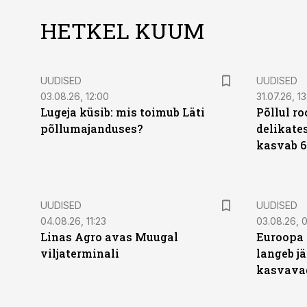
HETKEL KUUM
UUDISED
UUDISED
03.08.26, 12:00
31.07.26, 13
Lugeja küsib: mis toimub Läti
Põllul r
põllumajanduses?
delikates
kasvab 6
UUDISED
UUDISED
04.08.26, 11:23
03.08.26, 0
Linas Agro avas Muugal
Euroopa 
viljaterminali
langeb jä
kasvava