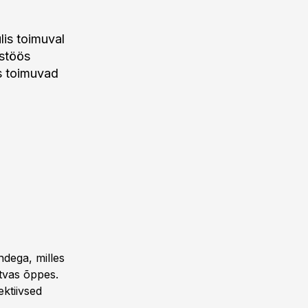
lis toimuval
ostöös
s toimuvad
ndega, milles
stvas õppes.
ektiivsed