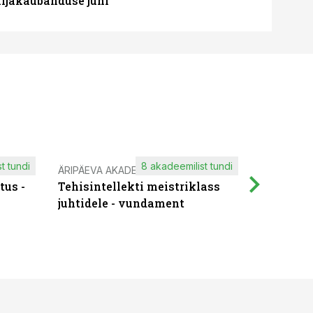
ljakaubanduse juhi
t tundi
8 akadeemilist tundi
ÄRIPÄEVA AKADEEMIA
IT KOOLIT
tus -
Tehisintellekti meistriklass
Muutuste
juhtidele - vundament
praktilis