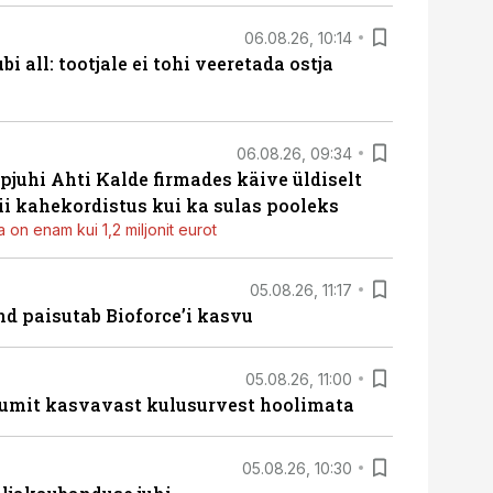
06.08.26, 10:14
i all: tootjale ei tohi veeretada ostja
06.08.26, 09:34
pjuhi Ahti Kalde firmades käive üldiselt
i kahekordistus kui ka sulas pooleks
 on enam kui 1,2 miljonit eurot
05.08.26, 11:17
d paisutab Bioforce’i kasvu
05.08.26, 11:00
umit kasvavast kulusurvest hoolimata
05.08.26, 10:30