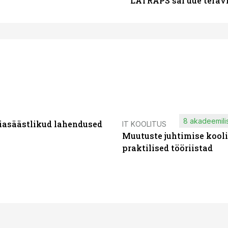
LATRAPS sai uue teravi
8 akadeemilis
iasäästlikud lahendused
IT KOOLITUS
Muutuste juhtimise kooli
praktilised tööriistad