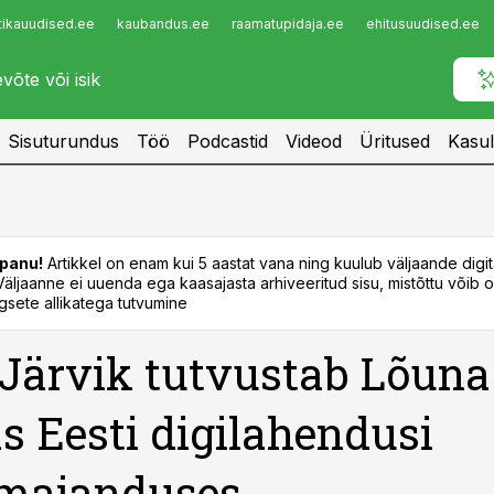
tikauudised.ee
kaubandus.ee
raamatupidaja.ee
ehitusuudised.ee
Infopank
Radar
Sisuturundus
Töö
Podcastid
Videod
Üritused
Kasul
panu!
Artikkel on enam kui 5 aastat vana ning kuulub väljaande digi
. Väljaanne ei uuenda ega kaasajasta arhiveeritud sisu, mistõttu võib ol
sete allikatega tutvumine
Järvik tutvustab Lõuna
s Eesti digilahendusi
umajanduses