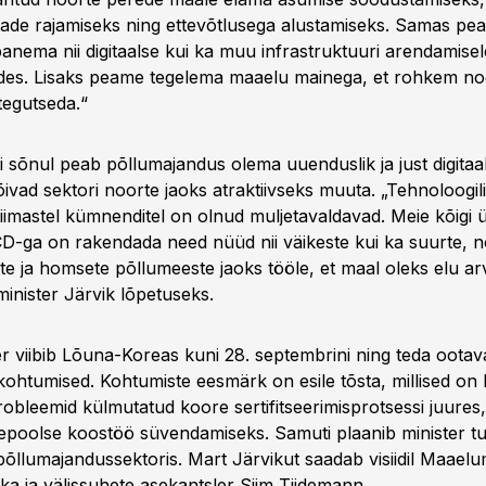
de rajamiseks ning ettevõtlusega alustamiseks. Samas pea
nema nii digitaalse kui ka muu infrastruktuuri arendamisel
es. Lisaks peame tegelema maaelu mainega, et rohkem noo
tegutseda.“
i sõnul peab põllumajandus olema uuenduslik ja just digitaa
ivad sektori noorte jaoks atraktiivseks muuta. „Tehnoloogil
mastel kümnenditel on olnud muljetavaldavad. Meie kõigi 
-ga on rakendada need nüüd nii väikeste kui ka suurte, n
te ja homsete põllumeeste jaoks tööle, et maal oleks elu ar
 minister Järvik lõpetuseks.
r viibib Lõuna-Koreas kuni 28. septembrini ning teda oota
ohtumised. Kohtumiste eesmärk on esile tõsta, millised on 
robleemid külmutatud koore sertifitseerimisprotsessi juures,
epoolse koostöö süvendamiseks. Samuti plaanib minister tu
põllumajandussektoris. Mart Järvikut saadab visiidil Maaelu
ika ja välissuhete asekantsler Siim Tiidemann.