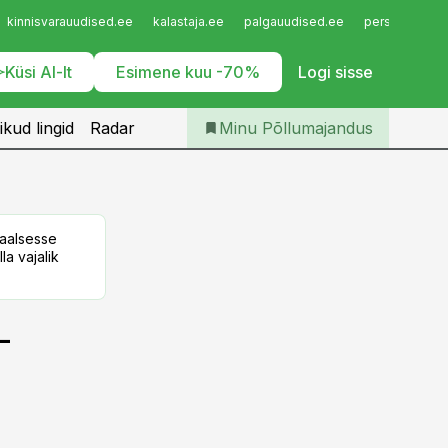
Iseteenindus
kinnisvarauudised.ee
kalastaja.ee
palgauudised.ee
personaliuudi
Telli Põllumajandus
Küsi AI-lt
Esimene kuu -70%
Logi sisse
ikud lingid
Radar
Minu Põllumajandus
taalsesse
la vajalik
-