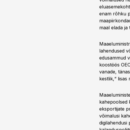
eluasemekohta
enam rõhku pa
maapiirkondad
maal elada ja 
Maaeluministr
lahendused võ
edusammud vii
koostöös OECD
vanade, tänas
kestlik,“ lisas
Maaeluministe
kahepoolsed k
eksportijate p
võimalusi kah
digilahendusi 
kalanduspoliit