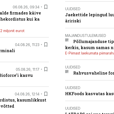
06.08.26, 09:34
UUDISED
alde firmades käive
Jaekettide lepingud luub
ahekordistus kui ka
äririski
 miljonit eurot
MAJANDUSTULEMUSED
Põllumajanduse tip
04.08.26, 11:23
kerkis, kasum samas ni
rminali
E-Piimast laekumata piimaraha
UUDISED
05.08.26, 11:17
Rahvusvaheline fon
ioforce’i kasvu
UUDISED
HKFoods kasvatas kas
04.08.26, 12:14
rdistus, kasumlikkust
evõtted
UUDISED