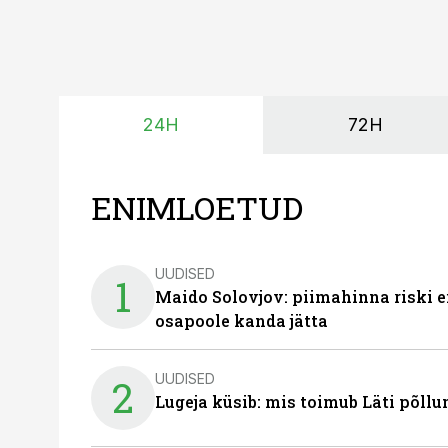
24H
72H
ENIMLOETUD
UUDISED
1
Maido Solovjov: piimahinna riski ei
osapoole kanda jätta
UUDISED
2
Lugeja küsib: mis toimub Läti põll