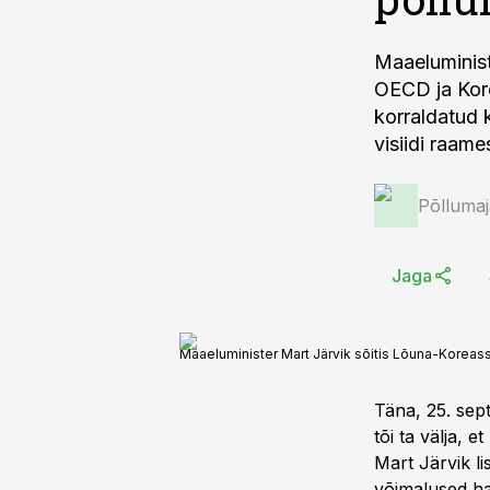
Maaeluminist
OECD ja Kore
korraldatud 
visiidi raam
Põlluma
Jaga
Maaeluminister Mart Järvik sõitis Lõuna-Koreas
Täna, 25. sep
tõi ta välja, 
Mart Järvik li
võimalused ha