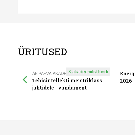
ÜRITUSED
8 akadeemilist tundi
Energ
ÄRIPÄEVA AKADEEMIA
Tehisintellekti meistriklass
2026
juhtidele - vundament