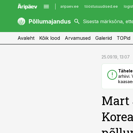
aripaev.ee
tööstusuudised.ee
logis
kaubandus.ee
imelineajalugu.ee
kinnisvarauudised.ee
imelineteadus.ee
Avaleht
Kõik lood
Arvamused
Galeriid
TOPid
cebook
cebook
25.09.19, 13:07
Twitter)
Twitter)
Tähele
kedIn
kedIn
arhiivi
kaasaeg
ail
ail
Mart 
k
k
Korea
põll