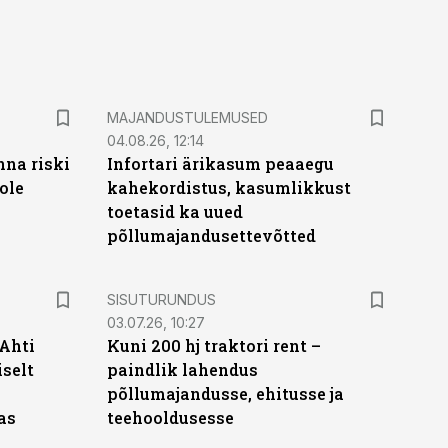
MAJANDUSTULEMUSED
04.08.26, 12:14
nna riski
Infortari ärikasum peaaegu
ole
kahekordistus, kasumlikkust
toetasid ka uued
põllumajandusettevõtted
ST
SISUTURUNDUS
03.07.26, 10:27
 Ahti
Kuni 200 hj traktori rent –
iselt
paindlik lahendus
põllumajandusse, ehitusse ja
as
teehooldusesse