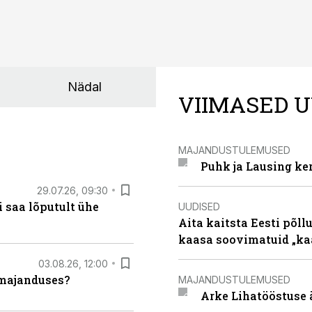
Nädal
VIIMASED U
MAJANDUSTULEMUSED
Puhk ja Lausing ke
29.07.26, 09:30
 saa lõputult ühe
UUDISED
Aita kaitsta Eesti põllu
kaasa soovimatuid „kaa
03.08.26, 12:00
umajanduses?
MAJANDUSTULEMUSED
Arke Lihatööstuse 