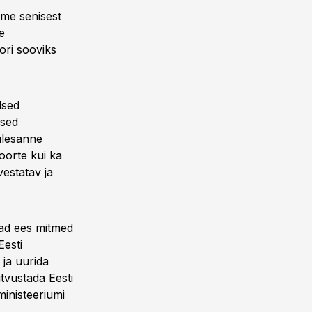
me senisest
e
ri sooviks
lsed
ised
ülesanne
oorte kui ka
vestatav ja
vad ees mitmed
Eesti
 ja uurida
tvustada Eesti
ministeeriumi