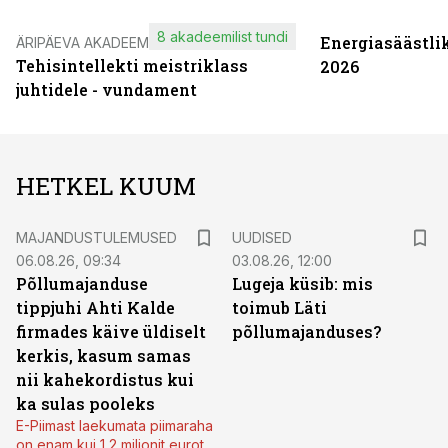
8 akadeemilist tundi
Energiasäästli
ÄRIPÄEVA AKADEEMIA
Tehisintellekti meistriklass
2026
juhtidele - vundament
HETKEL KUUM
MAJANDUSTULEMUSED
UUDISED
06.08.26, 09:34
03.08.26, 12:00
Põllumajanduse
Lugeja küsib: mis
tippjuhi Ahti Kalde
toimub Läti
firmades käive üldiselt
põllumajanduses?
kerkis, kasum samas
nii kahekordistus kui
ka sulas pooleks
E-Piimast laekumata piimaraha
on enam kui 1,2 miljonit eurot