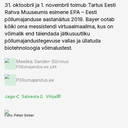
31. oktoobril ja 1. novembril toimub Tartus Eesti
Rahva Muuseumis esimene EPA – Eesti
põllumajanduse aastanäitus 2019. Bayer ootab
kõiki oma messistendi virtuaalmaailma, kus on
võimalik end täiendada jätkusuutliku
põllumajandustegevuse vallas ja üllatuda
biotehnoloogia võimalustest.
Meelika Sander-Sõrmus
Põllumajandus.ee juht
Põllumajandus.ee
Jaga
Salvesta
Vihja
Foto:
Peter Ginter