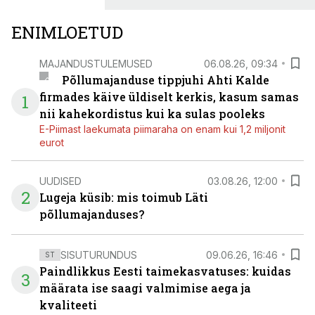
ENIMLOETUD
MAJANDUSTULEMUSED
06.08.26, 09:34
Põllumajanduse tippjuhi Ahti Kalde
firmades käive üldiselt kerkis, kasum samas
1
nii kahekordistus kui ka sulas pooleks
E-Piimast laekumata piimaraha on enam kui 1,2 miljonit
eurot
UUDISED
03.08.26, 12:00
2
Lugeja küsib: mis toimub Läti
põllumajanduses?
SISUTURUNDUS
09.06.26, 16:46
ST
Paindlikkus Eesti taimekasvatuses: kuidas
3
määrata ise saagi valmimise aega ja
kvaliteeti