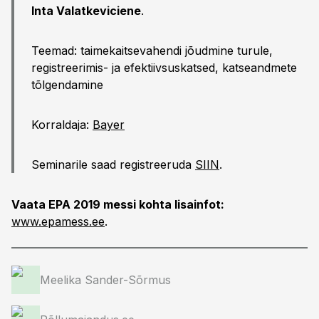
Inta Valatkeviciene
.
Teemad: taimekaitsevahendi jõudmine turule,
registreerimis- ja efektiivsuskatsed, katseandmete
tõlgendamine
Korraldaja:
Bayer
Seminarile saad registreeruda
SIIN
.
Vaata EPA 2019 messi kohta lisainfot:
www.epamess.ee
.
Meelika Sander-Sõrmus