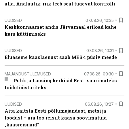
alla. Analüütik: riik teeb seal tugevat kontrolli
UUDISED
07.08.26, 10:35
Keskkonnaamet andis Järvamaal eriload kahe
karu küttimiseks
UUDISED
07.08.26, 10:31
Eluaseme kaaslaenust saab MES-i püsiv meede
MAJANDUSTULEMUSED
07.08.26, 09:30
Puhk ja Lausing kerkisid Eesti suurimateks
toidutöösturiteks
UUDISED
06.08.26, 13:27
Aita kaitsta Eesti põllumajandust, metsi ja
loodust – ära too reisilt kaasa soovimatuid
„kaasreisijaid“