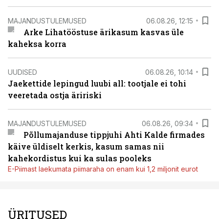
MAJANDUSTULEMUSED
06.08.26, 12:15
Arke Lihatööstuse ärikasum kasvas üle
kaheksa korra
UUDISED
06.08.26, 10:14
Jaekettide lepingud luubi all: tootjale ei tohi
veeretada ostja äririski
MAJANDUSTULEMUSED
06.08.26, 09:34
Põllumajanduse tippjuhi Ahti Kalde firmades
käive üldiselt kerkis, kasum samas nii
kahekordistus kui ka sulas pooleks
E-Piimast laekumata piimaraha on enam kui 1,2 miljonit eurot
ÜRITUSED