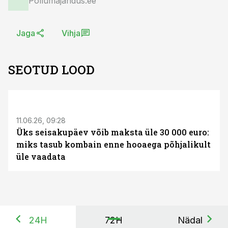
Põllumajandus.ee
Jaga
Vihja
SEOTUD LOOD
ST
11.06.26, 09:28
Üks seisakupäev võib maksta üle 30 000 euro:
miks tasub kombain enne hooaega põhjalikult
üle vaadata
24H
72H
Nädal