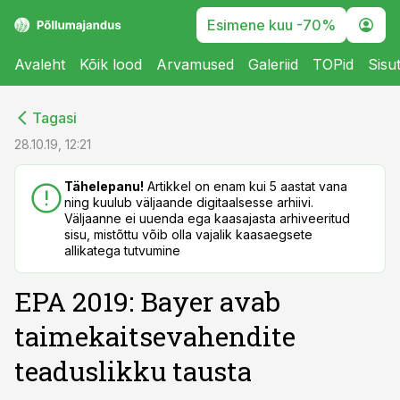
Esimene kuu -70%
Avaleht
Kõik lood
Arvamused
Galeriid
TOPid
Sisu
cebook
cebook
Tagasi
Twitter)
Twitter)
28.10.19, 12:21
kedIn
kedIn
Tähelepanu!
Artikkel on enam kui 5 aastat vana
ning kuulub väljaande digitaalsesse arhiivi.
ail
ail
Väljaanne ei uuenda ega kaasajasta arhiveeritud
sisu, mistõttu võib olla vajalik kaasaegsete
k
k
allikatega tutvumine
EPA 2019: Bayer avab
taimekaitsevahendite
teaduslikku tausta