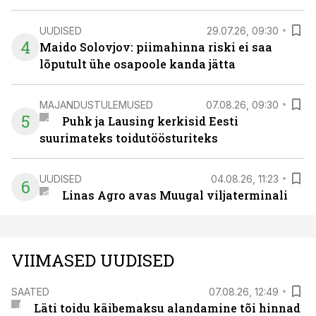
UUDISED
29.07.26, 09:30
4
Maido Solovjov: piimahinna riski ei saa
lõputult ühe osapoole kanda jätta
MAJANDUSTULEMUSED
07.08.26, 09:30
5
Puhk ja Lausing kerkisid Eesti
suurimateks toidutöösturiteks
UUDISED
04.08.26, 11:23
6
Linas Agro avas Muugal viljaterminali
VIIMASED UUDISED
SAATED
07.08.26, 12:49
Läti toidu käibemaksu alandamine tõi hinnad