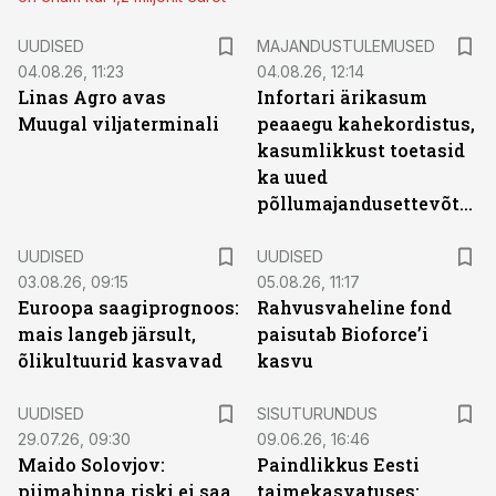
UUDISED
MAJANDUSTULEMUSED
04.08.26, 11:23
04.08.26, 12:14
Linas Agro avas
Infortari ärikasum
Muugal viljaterminali
peaaegu kahekordistus,
kasumlikkust toetasid
ka uued
põllumajandusettevõtted
UUDISED
UUDISED
03.08.26, 09:15
05.08.26, 11:17
Euroopa saagiprognoos:
Rahvusvaheline fond
mais langeb järsult,
paisutab Bioforce’i
õlikultuurid kasvavad
kasvu
ST
UUDISED
SISUTURUNDUS
29.07.26, 09:30
09.06.26, 16:46
Maido Solovjov:
Paindlikkus Eesti
piimahinna riski ei saa
taimekasvatuses: