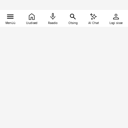
Menüü
Uudised
Raadio
Otsing
AI Chat
Logi sisse
Vana-Lõuna 39/1, 19094 Tallinn
(+372) 667 0111
pollumajandus@pollumajandus.ee
Telli
Reklaam
Firmast
Sisu kasutamisõigused
Ajakirjaniku
eetikakoodeks
Üldtingimused
Privaatsustingimused
Küpsiste poliitika
KKK