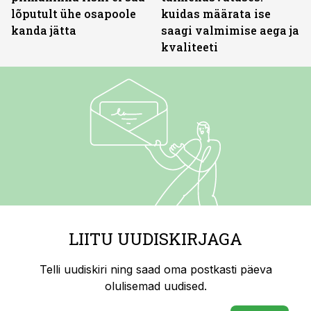
lõputult ühe osapoole
kuidas määrata ise
kanda jätta
saagi valmimise aega ja
kvaliteeti
LIITU UUDISKIRJAGA
Telli uudiskiri ning saad oma postkasti päeva
olulisemad uudised.