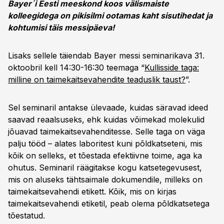
Bayer´i Eesti meeskond koos välismaiste
kolleegidega on pikisilmi ootamas kaht sisutihedat ja
kohtumisi täis messipäeva!
Lisaks sellele täiendab Bayer messi seminarikava 31.
oktoobril kell 14:30-16:30 teemaga “
Kullisside taga:
milline on taimekaitsevahendite teaduslik taust?
”.
Sel seminaril antakse ülevaade, kuidas säravad ideed
saavad reaalsuseks, ehk kuidas võimekad molekulid
jõuavad taimekaitsevahenditesse. Selle taga on väga
palju tööd – alates laboritest kuni põldkatseteni, mis
kõik on selleks, et tõestada efektiivne toime, aga ka
ohutus. Seminaril räägitakse kogu katsetegevusest,
mis on aluseks tähtsaimale dokumendile, milleks on
taimekaitsevahendi etikett. Kõik, mis on kirjas
taimekaitsevahendi etiketil, peab olema põldkatsetega
tõestatud.