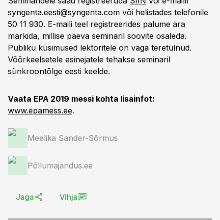
Seminaridele saad registreeruda
SIIN
või e-mailil
syngenta.eesti@syngenta.com
või helistades telefonile
50 11 930. E-maili teel registreerides palume ära
märkida, millise päeva seminaril soovite osaleda.
Publiku küsimused lektoritele on väga teretulnud.
Võõrkeelsetele esinejatele tehakse seminaril
sünkroontõlge eesti keelde.
Vaata EPA 2019 messi kohta lisainfot:
www.epamess.ee
.
Meelika Sander-Sõrmus
Põllumajandus.ee
Jaga
Vihja