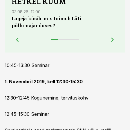
HETKEL KUUM
03.08.26, 12:00
29.07
Lugeja küsib: mis toimub Läti
Maid
põllumajanduses?
lõpu
10:45-13:30 Seminar
1. Novembril 2019, kell 12:30-15:30
12:30-12:45 Kogunemine, tervituskohv
12:45-15:30 Seminar