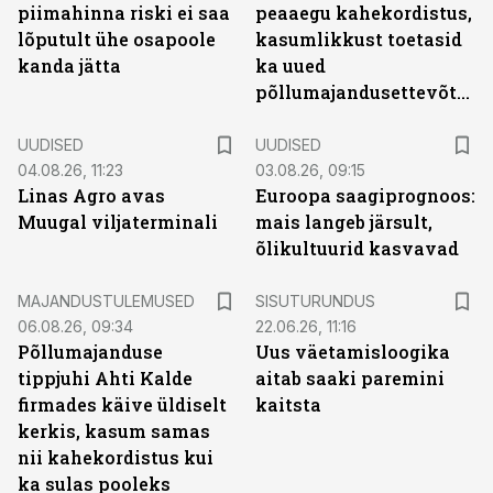
piimahinna riski ei saa
peaaegu kahekordistus,
lõputult ühe osapoole
kasumlikkust toetasid
kanda jätta
ka uued
põllumajandusettevõtted
UUDISED
UUDISED
04.08.26, 11:23
03.08.26, 09:15
Linas Agro avas
Euroopa saagiprognoos:
Muugal viljaterminali
mais langeb järsult,
õlikultuurid kasvavad
ST
MAJANDUSTULEMUSED
SISUTURUNDUS
06.08.26, 09:34
22.06.26, 11:16
Põllumajanduse
Uus väetamisloogika
tippjuhi Ahti Kalde
aitab saaki paremini
firmades käive üldiselt
kaitsta
kerkis, kasum samas
nii kahekordistus kui
ka sulas pooleks