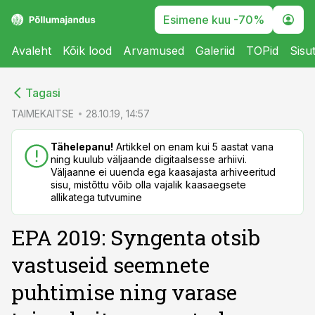
Esimene kuu -70%
Avaleht
Kõik lood
Arvamused
Galeriid
TOPid
Sisu
cebook
cebook
Tagasi
Twitter)
Twitter)
TAIMEKAITSE
28.10.19, 14:57
kedIn
kedIn
Tähelepanu!
Artikkel on enam kui 5 aastat vana
ning kuulub väljaande digitaalsesse arhiivi.
ail
ail
Väljaanne ei uuenda ega kaasajasta arhiveeritud
sisu, mistõttu võib olla vajalik kaasaegsete
k
k
allikatega tutvumine
EPA 2019: Syngenta otsib
vastuseid seemnete
puhtimise ning varase