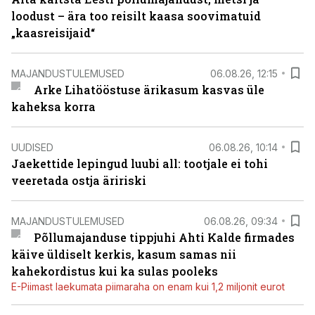
loodust – ära too reisilt kaasa soovimatuid
„kaasreisijaid“
MAJANDUSTULEMUSED
06.08.26, 12:15
Arke Lihatööstuse ärikasum kasvas üle
kaheksa korra
UUDISED
06.08.26, 10:14
Jaekettide lepingud luubi all: tootjale ei tohi
veeretada ostja äririski
MAJANDUSTULEMUSED
06.08.26, 09:34
Põllumajanduse tippjuhi Ahti Kalde firmades
käive üldiselt kerkis, kasum samas nii
kahekordistus kui ka sulas pooleks
E-Piimast laekumata piimaraha on enam kui 1,2 miljonit eurot