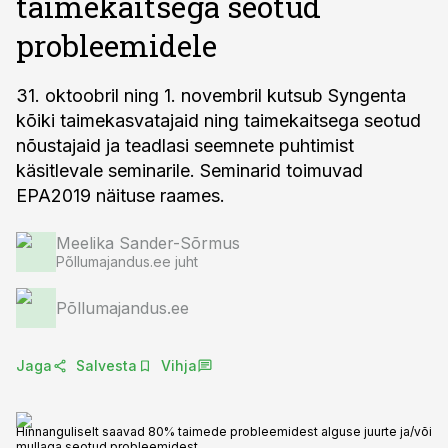
taimekaitsega seotud
probleemidele
31. oktoobril ning 1. novembril kutsub Syngenta
kõiki taimekasvatajaid ning taimekaitsega seotud
nõustajaid ja teadlasi seemnete puhtimist
käsitlevale seminarile. Seminarid toimuvad
EPA2019 näituse raames.
Meelika Sander-Sõrmus
Põllumajandus.ee juht
Põllumajandus.ee
Jaga
Salvesta
Vihja
Hinnanguliselt saavad 80% taimede probleemidest alguse juurte ja/või
mullaga seotud probleemidest.