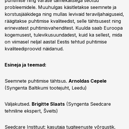
puhtimise ning varase taimekaitsega seotud
probleemidele. Muuhulgas käsitletakse seemnete ja
korstusjääkidega ning mullas levivaid teraviljahaiguseid,
räägitakse puhtimise kvaliteedist, selle tähtsusest ning
erinevatest puhtimisvahenditest. Kuulda saab Euroopa
kogemusest, tulevikusuundadest, kuid ka sellest, mida
on viimasel neljal aastal Eestis tehtud puhtimise
kvaliteediproovid näidanud.
Esineja ja teemad:
Seemnete puhtimise tähtsus.
Arnoldas Cepele
(Syngenta Baltikumi tootejuht, Leedu)
Väljakutsed.
Brigitte Slaats
(Syngenta Seedcare
tehniline ekspert, Šveits)
Seedcare Instituut: kasutaja tugiteenuste võrgustik.