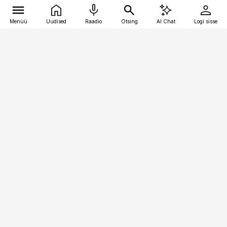
Menüü
Uudised
Raadio
Otsing
AI Chat
Logi sisse
Vana-Lõuna 39/1, 19094 Tallinn
(+372) 667 0111
pollumajandus@pollumajandus.ee
Telli
Reklaam
Firmast
Sisu kasutamisõigused
Ajakirjaniku
eetikakoodeks
Üldtingimused
Privaatsustingimused
Küpsiste poliitika
KKK
Eesti Meediaettevõtete
Eelistuste haldamine
Liit