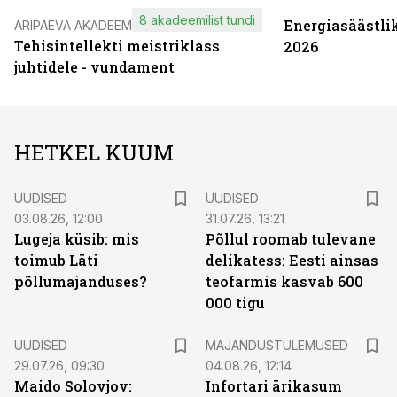
8 akadeemilist tundi
Energiasäästli
ÄRIPÄEVA AKADEEMIA
Tehisintellekti meistriklass
2026
juhtidele - vundament
HETKEL KUUM
UUDISED
UUDISED
03.08.26, 12:00
31.07.26, 13:21
Lugeja küsib: mis
Põllul roomab tulevane
toimub Läti
delikatess: Eesti ainsas
põllumajanduses?
teofarmis kasvab 600
000 tigu
UUDISED
MAJANDUSTULEMUSED
29.07.26, 09:30
04.08.26, 12:14
Maido Solovjov:
Infortari ärikasum