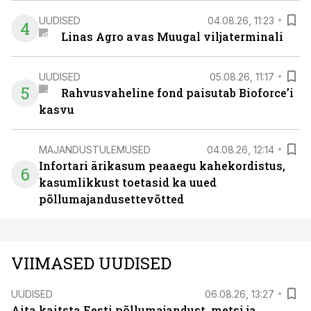
UUDISED
04.08.26, 11:23
4
Linas Agro avas Muugal viljaterminali
UUDISED
05.08.26, 11:17
5
Rahvusvaheline fond paisutab Bioforce’i
kasvu
MAJANDUSTULEMUSED
04.08.26, 12:14
Infortari ärikasum peaaegu kahekordistus,
6
kasumlikkust toetasid ka uued
põllumajandusettevõtted
VIIMASED UUDISED
UUDISED
06.08.26, 13:27
Aita kaitsta Eesti põllumajandust, metsi ja