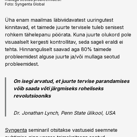
Foto:
Syngenta Global
Üha enam maailmas läbiviidavatest uuringutest
kinnitavad, et taimede juurte tervisele tuleb senisest
rohkem tähelepanu pöörata. Kuna juurte olukord pole
visuaalselt kergesti kontrollitav, seda sageli eraldi ei
tehta. Hinnanguliselt saavad aga 80% taimede
probleemidest alguse juurte ja/või mullaga seotud
probleemidest.
On isegi arvatud, et juurte tervise parandamises
võib saada võti järgmiseks roheliseks
revolutsiooniks
Dr. Jonathan Lynch, Penn State ülikool, USA
Syngenta
seminaril otsitakse vastuseid seemnete