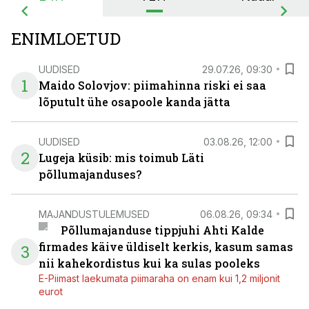
ENIMLOETUD
UUDISED
29.07.26, 09:30
1
Maido Solovjov: piimahinna riski ei saa
lõputult ühe osapoole kanda jätta
UUDISED
03.08.26, 12:00
2
Lugeja küsib: mis toimub Läti
põllumajanduses?
MAJANDUSTULEMUSED
06.08.26, 09:34
Põllumajanduse tippjuhi Ahti Kalde
firmades käive üldiselt kerkis, kasum samas
3
nii kahekordistus kui ka sulas pooleks
E-Piimast laekumata piimaraha on enam kui 1,2 miljonit
eurot