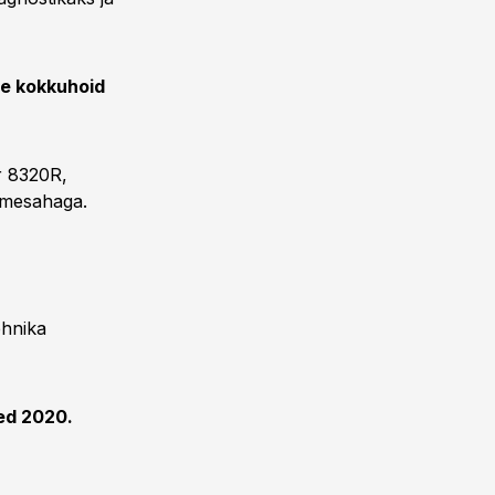
de kokkuhoid
r 8320R,
umesahaga.
ehnika
ed 2020.