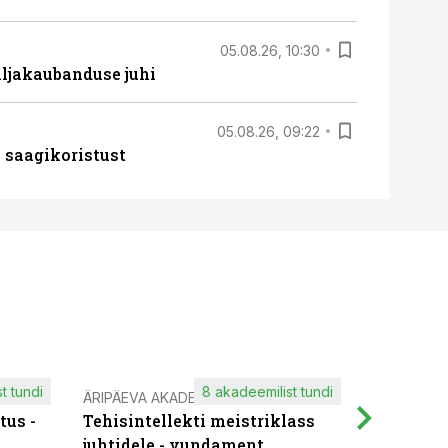
05.08.26, 10:30
ljakaubanduse juhi
05.08.26, 09:22
 saagikoristust
t tundi
8 akadeemilist tundi
ÄRIPÄEVA AKADEEMIA
IT KOOLIT
tus -
Tehisintellekti meistriklass
Muutuste
juhtidele - vundament
praktilis