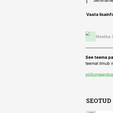
Seminaril
Vaata lisain
Meelika
See teema pa
teemal ilmub m
põllumajandus
SEOTUD