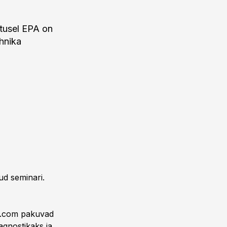
itusel EPA on
hnika
ud seminari.
e.com pakuvad
iagnostikaks ja