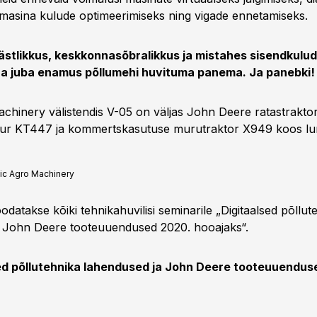
il masina kulude optimeerimiseks ning vigade ennetamiseks.
stlikkus, keskkonnasõbralikkus ja mistahes sisendkulu
a juba enamus põllumehi huvituma panema. Ja panebki!
achinery välistendis V-05 on väljas John Deere ratastrakto
dur KT447 ja kommertskasutuse murutraktor X949 koos l
tic Agro Machinery
oodatakse kõiki tehnikahuvilisi seminarile „Digitaalsed põllut
a John Deere tooteuuendused 2020. hooajaks“.
ed põllutehnika lahendused ja John Deere tooteuuendus