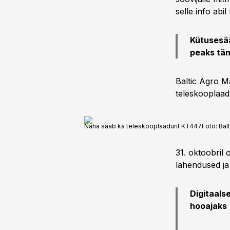
selle info ab
Kütusesää
peaks tän
Baltic Agro M
teleskooplaa
Näha saab ka teleskooplaadurit KT447
Foto:
Bal
31. oktoobril 
lahendused j
Digitaals
hooajaks