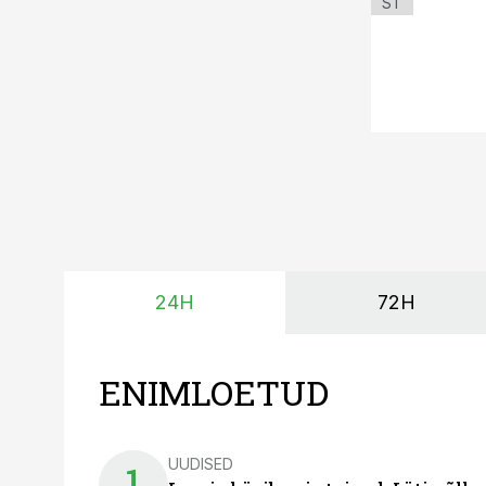
ST
24H
72H
ENIMLOETUD
UUDISED
1