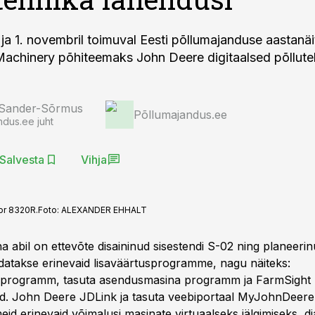
l ja 1. novembril toimuval Eesti põllumajanduse aastanä
Machinery põhiteemaks John Deere digitaalsed põllute
 Sander-Sõrmus
Põllumajandus.ee
ndus.ee juht
Salvesta
Vihja
tor 8320R.
Foto:
ALEXANDER EHHALT
 abil on ettevõte disaininud sisestendi S-02 ning planeerin
äidatakse erinevaid lisaväärtusprogramme, nagu näiteks:
iiprogramm, tasuta asendusmasina programm ja FarmSight
id. John Deere JDLink ja tasuta veebiportaal MyJohnDeer
meid erinevaid võimalusi masinate virtuaalseks jälgimiseks, d