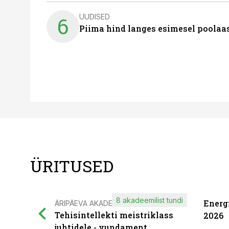
UUDISED
6
Piima hind langes esimesel poolaast
ÜRITUSED
8 akadeemilist tundi
Energ
ÄRIPÄEVA AKADEEMIA
Tehisintellekti meistriklass
2026
juhtidele - vundament