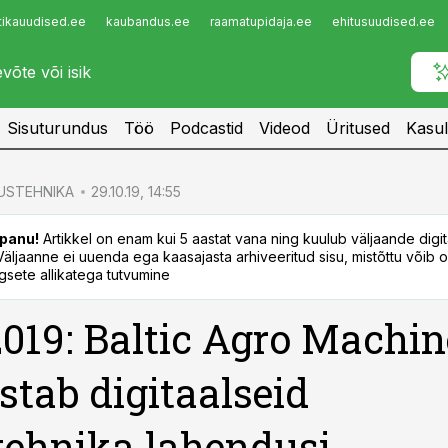
tikauudised.ee
kaubandus.ee
raamatupidaja.ee
ehitusuudised.ee
Infopank
Radar
Sisuturundus
Töö
Podcastid
Videod
Üritused
Kasul
USTEHNIKA
29.10.19, 14:55
panu!
Artikkel on enam kui 5 aastat vana ning kuulub väljaande digi
. Väljaanne ei uuenda ega kaasajasta arhiveeritud sisu, mistõttu võib ol
sete allikatega tutvumine
019: Baltic Agro Machin
stab digitaalseid
tehnika lahendusi