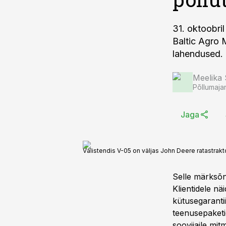
31. oktoobri
Baltic Agro 
lahendused.
Meelika
Põllumaja
Jaga
Välistendis V-05 on väljas John Deere ratastrak
Selle märksõna
Klientidele n
kütusegarant
teenusepaket
soovijaile mit