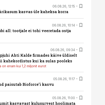
06.08.26, 12:15
ärikasum kasvas üle kaheksa korra
06.08.26, 10:14
i all: tootjale ei tohi veeretada ostja
06.08.26, 09:34
pjuhi Ahti Kalde firmades käive üldiselt
i kahekordistus kui ka sulas pooleks
 on enam kui 1,2 miljonit eurot
05.08.26, 11:17
d paisutab Bioforce’i kasvu
05.08.26, 11:00
umit kasvavast kulusurvest hoolimata