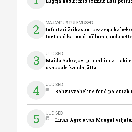
Lugeja küsib: mis toimub Läti põll
MAJANDUSTULEMUSED
2
Infortari ärikasum peaaegu kaheko
toetasid ka uued põllumajandusett
UUDISED
3
Maido Solovjov: piimahinna riski ei
osapoole kanda jätta
UUDISED
4
Rahvusvaheline fond paisutab B
UUDISED
5
Linas Agro avas Muugal viljate