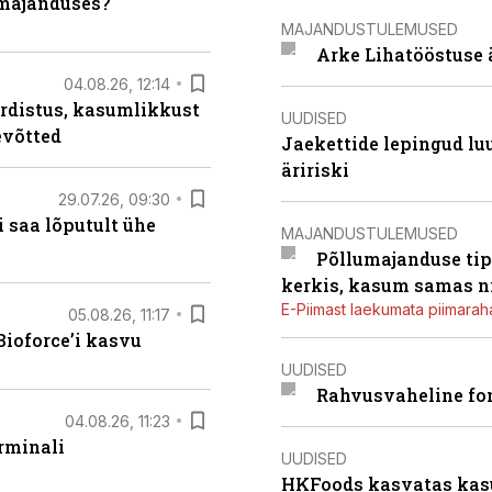
umajanduses?
MAJANDUSTULEMUSED
Arke Lihatööstuse 
04.08.26, 12:14
rdistus, kasumlikkust
UUDISED
evõtted
Jaekettide lepingud luub
äririski
29.07.26, 09:30
 saa lõputult ühe
MAJANDUSTULEMUSED
Põllumajanduse tip
kerkis, kasum samas ni
E-Piimast laekumata piimaraha
05.08.26, 11:17
ioforce’i kasvu
UUDISED
Rahvusvaheline fon
04.08.26, 11:23
rminali
UUDISED
HKFoods kasvatas kas