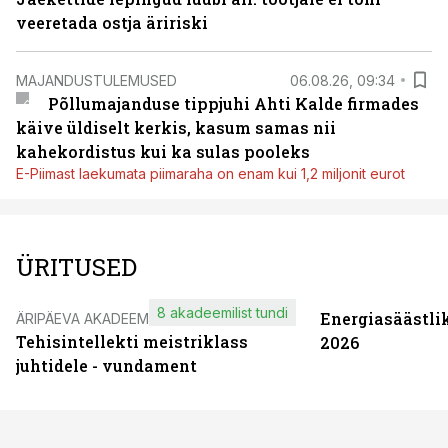
veeretada ostja äririski
MAJANDUSTULEMUSED
06.08.26, 09:34
Põllumajanduse tippjuhi Ahti Kalde firmades
käive üldiselt kerkis, kasum samas nii
kahekordistus kui ka sulas pooleks
E-Piimast laekumata piimaraha on enam kui 1,2 miljonit eurot
ÜRITUSED
8 akadeemilist tundi
Energiasäästli
ÄRIPÄEVA AKADEEMIA
Tehisintellekti meistriklass
2026
juhtidele - vundament