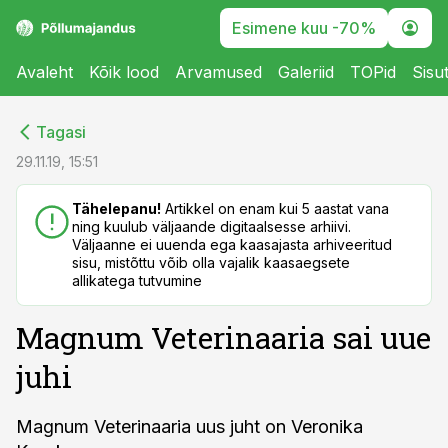
Esimene kuu -70%
Avaleht
Kõik lood
Arvamused
Galeriid
TOPid
Sisu
cebook
cebook
Tagasi
Twitter)
Twitter)
29.11.19, 15:51
kedIn
kedIn
Tähelepanu!
Artikkel on enam kui 5 aastat vana
ning kuulub väljaande digitaalsesse arhiivi.
ail
ail
Väljaanne ei uuenda ega kaasajasta arhiveeritud
sisu, mistõttu võib olla vajalik kaasaegsete
k
k
allikatega tutvumine
Magnum Veterinaaria sai uue
juhi
Magnum Veterinaaria uus juht on Veronika