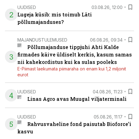
UUDISED
03.08.26, 12:00
2
Lugeja küsib: mis toimub Läti
põllumajanduses?
MAJANDUSTULEMUSED
06.08.26, 09:34
Põllumajanduse tippjuhi Ahti Kalde
firmades käive üldiselt kerkis, kasum samas
3
nii kahekordistus kui ka sulas pooleks
E-Piimast laekumata piimaraha on enam kui 1,2 miljonit
eurot
UUDISED
04.08.26, 11:23
4
Linas Agro avas Muugal viljaterminali
UUDISED
05.08.26, 11:17
5
Rahvusvaheline fond paisutab Bioforce’i
kasvu