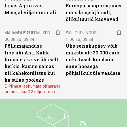
Linas Agro avas
Euroopa saagiprognoos:
Muugal viljaterminali
mais langeb järsult,
õlikultuurid kasvavad
ST
MAJANDUSTULEMUSED
SISUTURUNDUS
06.08.26, 09:34
11.06.26, 09:28
Põllumajanduse
Üks seisakupäev võib
tippjuhi Ahti Kalde
maksta üle 30 000 euro:
firmades käive üldiselt
miks tasub kombain
kerkis, kasum samas
enne hooaega
nii kahekordistus kui
põhjalikult üle vaadata
ka sulas pooleks
E-Piimast laekumata piimaraha
on enam kui 1,2 miljonit eurot