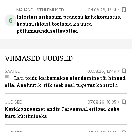
MAJANDUSTULEMUSED
04.08.26, 12:14
Infortari ärikasum peaaegu kahekordistus,
6
kasumlikkust toetasid ka uued
põllumajandusettevõtted
VIIMASED UUDISED
SAATED
07.08.26, 12:49
Läti toidu käibemaksu alandamine tõi hinnad
alla. Analüütik: riik teeb seal tugevat kontrolli
UUDISED
07.08.26, 10:35
Keskkonnaamet andis Järvamaal eriload kahe
karu küttimiseks