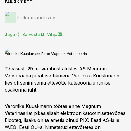
Kuuskmann.
Põllumajandus.ee
Jaga
Salvesta
Vihja
Veronika Kuuskmann.
Foto:
Magnum Veterinaaria
Tänasest, 29. novembrist alustas AS Magnum
Veterinaaria juhatuse liikmena Veronika Kuuskmann,
kes oli senini sama ettevõtte kategooriajuhtimise
osakonna juht.
Veronika Kuuskmann töötas enne Magnum
Veterinaariat pikaajaliselt elektroonikatootmisettevõttes
Elcoteq, lisaks on ta ametis olnud PKC Eesti AS-is ja
W.EG. Eesti OÜ-s. Nimetatud ettevõtetes on