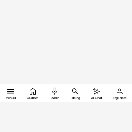
Menüü
Uudised
Raadio
Otsing
AI Chat
Logi sisse
Vana-Lõuna 39/1, 19094 Tallinn