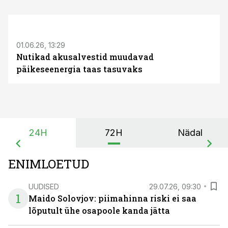
ST
01.06.26, 13:29
Nutikad akusalvestid muudavad
päikeseenergia taas tasuvaks
24H
72H
Nädal
ENIMLOETUD
UUDISED
29.07.26, 09:30
1
Maido Solovjov: piimahinna riski ei saa
lõputult ühe osapoole kanda jätta