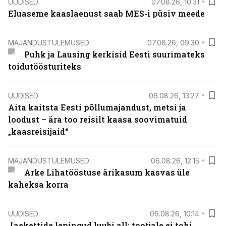
UUDISED
07.08.26, 10:31
Eluaseme kaaslaenust saab MES-i püsiv meede
MAJANDUSTULEMUSED
07.08.26, 09:30
Puhk ja Lausing kerkisid Eesti suurimateks
toidutöösturiteks
UUDISED
06.08.26, 13:27
Aita kaitsta Eesti põllumajandust, metsi ja
loodust – ära too reisilt kaasa soovimatuid
„kaasreisijaid“
MAJANDUSTULEMUSED
06.08.26, 12:15
Arke Lihatööstuse ärikasum kasvas üle
kaheksa korra
UUDISED
06.08.26, 10:14
Jaekettide lepingud luubi all: tootjale ei tohi