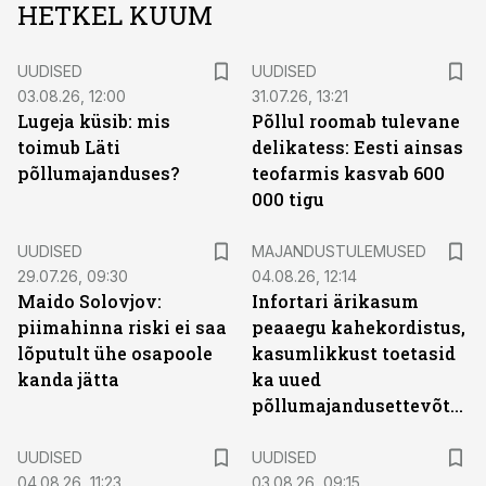
HETKEL KUUM
UUDISED
UUDISED
03.08.26, 12:00
31.07.26, 13:21
Lugeja küsib: mis
Põllul roomab tulevane
toimub Läti
delikatess: Eesti ainsas
põllumajanduses?
teofarmis kasvab 600
000 tigu
UUDISED
MAJANDUSTULEMUSED
29.07.26, 09:30
04.08.26, 12:14
Maido Solovjov:
Infortari ärikasum
piimahinna riski ei saa
peaaegu kahekordistus,
lõputult ühe osapoole
kasumlikkust toetasid
kanda jätta
ka uued
põllumajandusettevõtted
UUDISED
UUDISED
04.08.26, 11:23
03.08.26, 09:15